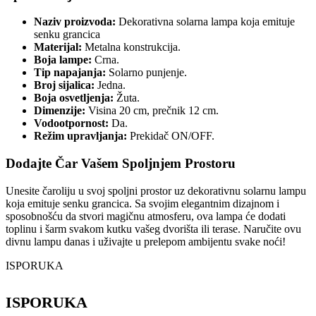
Naziv proizvoda:
Dekorativna solarna lampa koja emituje
senku grancica
Materijal:
Metalna konstrukcija.
Boja lampe:
Crna.
Tip napajanja:
Solarno punjenje.
Broj sijalica:
Jedna.
Boja osvetljenja:
Žuta.
Dimenzije:
Visina 20 cm, prečnik 12 cm.
Vodootpornost:
Da.
Režim upravljanja:
Prekidač ON/OFF.
Dodajte Čar Vašem Spoljnjem Prostoru
Unesite čaroliju u svoj spoljni prostor uz dekorativnu solarnu lampu
koja emituje senku grancica. Sa svojim elegantnim dizajnom i
sposobnošću da stvori magičnu atmosferu, ova lampa će dodati
toplinu i šarm svakom kutku vašeg dvorišta ili terase. Naručite ovu
divnu lampu danas i uživajte u prelepom ambijentu svake noći!
ISPORUKA
ISPORUKA