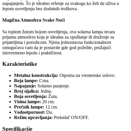
napajanjem. To je idealno rešenje za svakoga ko želi da uživa u
lepom osvetljenju bez dodatnih troškova.
Magična Atmosfera Svake Noći
Sa toplom žutom bojom osvetljenja, ova solarna lampa stvara
prijatnu atmosferu koja je idealna za opuštanje ili druženje sa
prijateljima i porodicom. Njena jednostavna funkcionalnost
omogućava vam da je postavite gde god poželite, pružajući
istovremeno lepotu i praktičnost.
Karakteristike
Metalna konstrukcija:
Otporna na vremenske uslove.
Boja lampe:
Crna.
Napajanje:
Solarno punjenje.
Broj sijalica:
Jedna.
Boja osvetljenja:
Žuta.
Visina lampe:
20 cm.
Prečnik lampe:
12 cm.
Vodootpornost:
Da.
Režim upravljanja:
Prekidač ON/OFF.
Specifikacije