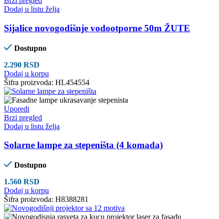
Brzi pregled
Dodaj u listu želja
Sijalice novogodišnje vodootporne 50m ŽUTE
Dostupno
2.290
RSD
Dodaj u korpu
Šifra proizvoda:
HL454554
Uporedi
Brzi pregled
Dodaj u listu želja
Solarne lampe za stepeništa (4 komada)
Dostupno
1.560
RSD
Dodaj u korpu
Šifra proizvoda:
H8388281