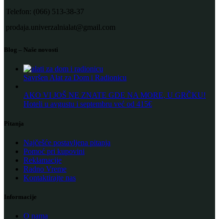
Telefon: (066) 513-38-37
prodaja.univerzalnialat@gmail.com
Blog – Naše novosti
Savršen Alat za Dom i Radionicu
AKO VI JOŠ NE ZNATE GDE NA MORE, U GRČKU!
Hoteli u avgustu i septembru već od 415€
Pitanja
Najčešće postavljena pitanja
Pomoć pri kupovini
Reklamacije
Radno Vreme
Kontaktirajte nas
Informacije
O nama