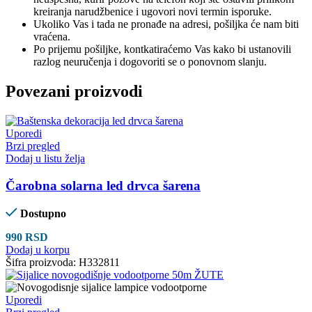
kreiranja narudžbenice i ugovori novi termin isporuke.
Ukoliko Vas i tada ne pronađe na adresi, pošiljka će nam biti
vraćena.
Po prijemu pošiljke, kontkatiraćemo Vas kako bi ustanovili
razlog neuručenja i dogovoriti se o ponovnom slanju.
Povezani proizvodi
Uporedi
Brzi pregled
Dodaj u listu želja
Čarobna solarna led drvca šarena
Dostupno
990
RSD
Dodaj u korpu
Šifra proizvoda:
H332811
Uporedi