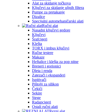
Alat za skidanje točkova
Ključevi za skidanje uljnih filtera
Pumpe za pretakanje
Dizalice
Specijalni automehaničarski alati
Ručni alat
Nasadni ključevi gedore
Ključevi
Šrafcigeri
Klešta
TORX i imbus ključevi
Ručne testere
Makaze
Heftalice i klešta za pop nitne
Breneri i gorionici
Dleta i renda
Zatezači i ekspanderi
Ispitivači
Pištolji za silikon
Čekići
Sekire
Stege
Radapcigeri
Ostali ručni alati
Rezni alat