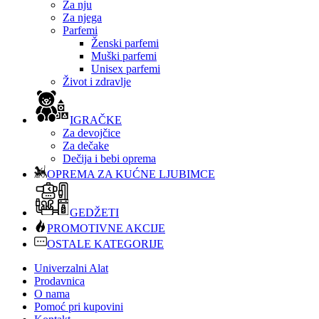
Za nju
Za njega
Parfemi
Ženski parfemi
Muški parfemi
Unisex parfemi
Život i zdravlje
IGRAČKE
Za devojčice
Za dečake
Dečija i bebi oprema
OPREMA ZA KUĆNE LJUBIMCE
GEDŽETI
PROMOTIVNE AKCIJE
OSTALE KATEGORIJE
Univerzalni Alat
Prodavnica
O nama
Pomoć pri kupovini