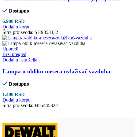
Dostupno
6.900
RSD
Dodaj u korpu
Šifra proizvoda:
SH9853332
Uporedi
Brzi pregled
Dodaj u listu želja
Lampa u obliku meseca ovlaživač vazduha
Dostupno
1.400
RSD
Dodaj u korpu
Šifra proizvoda:
H55445322