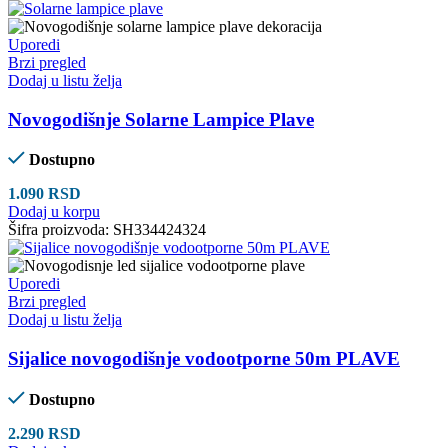
Uporedi
Brzi pregled
Dodaj u listu želja
Novogodišnje Solarne Lampice Plave
Dostupno
1.090
RSD
Dodaj u korpu
Šifra proizvoda:
SH334424324
Uporedi
Brzi pregled
Dodaj u listu želja
Sijalice novogodišnje vodootporne 50m PLAVE
Dostupno
2.290
RSD