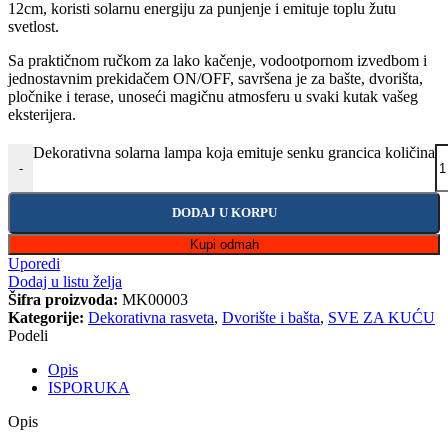
12cm, koristi solarnu energiju za punjenje i emituje toplu žutu
svetlost.
Sa praktičnom ručkom za lako kačenje, vodootpornom izvedbom i
jednostavnim prekidačem ON/OFF, savršena je za bašte, dvorišta,
pločnike i terase, unoseći magičnu atmosferu u svaki kutak vašeg
eksterijera.
Dekorativna solarna lampa koja emituje senku grancica količina
-
DODAJ U KORPU
Kupi odmah
Uporedi
Dodaj u listu želja
Šifra proizvoda:
MK00003
Kategorije:
Dekorativna rasveta
,
Dvorište i bašta
,
SVE ZA KUĆU
Podeli
Opis
ISPORUKA
Opis