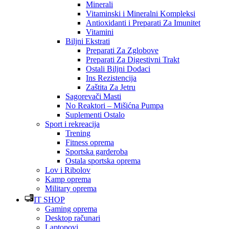
Minerali
Vitaminski i Mineralni Kompleksi
Antioxidanti i Preparati Za Imunitet
Vitamini
Biljni Ekstrati
Preparati Za Zglobove
Preparati Za Digestivni Trakt
Ostali Biljni Dodaci
Ins Rezistencija
Zaštita Za Jetru
Sagorevači Masti
No Reaktori – Mišićna Pumpa
Suplementi Ostalo
Sport i rekreacija
Trening
Fitness oprema
Sportska garderoba
Ostala sportska oprema
Lov i Ribolov
Kamp oprema
Military oprema
IT SHOP
Gaming oprema
Desktop računari
Laptopovi