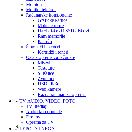
Monitori
Mobilni telefoni
Računarske komponente
Grafičke kartice
Matične ploče
Hard diskovi i SSD diskovi
Ram memorije
Kućišta
Štampači i skeneri
Kertridži i toneri
Ostala oprema za računare
Miševi
Tastature
Slušalice
Zvučnici
USB i fleševi
Web kamere
Razna računarska oprema
TV, AUDIO, VIDEO, FOTO
TV uredjaji
Audio komponente
Dronovi
Oprema za TV
LEPOTA I NEGA