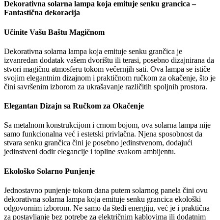
Dekorativna solarna lampa koja emituje senku grancica –
Fantastična dekoracija
Učinite Vašu Baštu Magičnom
Dekorativna solarna lampa koja emituje senku grančica je
izvanredan dodatak vašem dvorištu ili terasi, posebno dizajnirana da
stvori magičnu atmosferu tokom večernjih sati. Ova lampa se ističe
svojim elegantnim dizajnom i praktičnom ručkom za okačenje, što je
čini savršenim izborom za ukrašavanje različitih spoljnih prostora.
Elegantan Dizajn sa Ručkom za Okačenje
Sa metalnom konstrukcijom i crnom bojom, ova solarna lampa nije
samo funkcionalna već i estetski privlačna. Njena sposobnost da
stvara senku grančica čini je posebno jedinstvenom, dodajući
jedinstveni dodir elegancije i topline svakom ambijentu.
Ekološko Solarno Punjenje
Jednostavno punjenje tokom dana putem solarnog panela čini ovu
dekorativna solarna lampa koja emituje senku grancica ekološki
odgovornim izborom. Ne samo da štedi energiju, već je i praktična
za postavljanje bez potrebe za električnim kablovima ili dodatnim