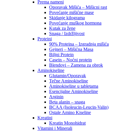
Prema nameni
Oporavak Mišića – Mišicni rast
Povećanje mišićne mase
Skidanje kilograma
Povećanje muškog hormona
Kutak za žene
Snaga / Izdržljivost
Proteini
90% Proteina – Izgradnja mišića
Gejneri – Mišićna Masa
Biljni Protein
Casein – Noćni protein
Blendovi – Zamena za obrok
Aminokiseline
Glutamin/Oporavak
Tečne Aminokiseline
Aminokiseline u tabletama
Esencijalne Aminokiseline
Arginin
Beta alanin – snaga
BCAA (Isoleucin-Leucin-Valin)
Ostale Amino Kiseline
Kreatini
Kreatin Monohidrat
Vitamini i Minerali