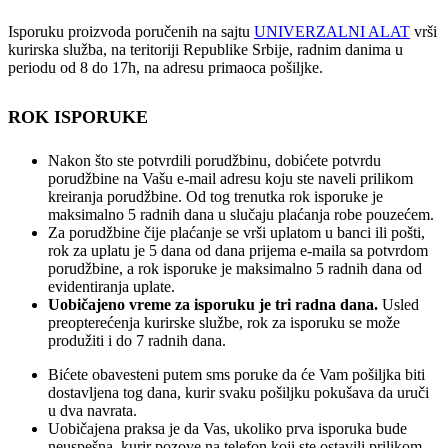
Isporuku proizvoda poručenih na sajtu
UNIVERZALNI ALAT
vrši
kurirska služba, na teritoriji Republike Srbije, radnim danima u
periodu od 8 do 17h, na adresu primaoca pošiljke.
ROK ISPORUKE
Nakon što ste potvrdili porudžbinu, dobićete potvrdu
porudžbine na Vašu e-mail adresu koju ste naveli prilikom
kreiranja porudžbine. Od tog trenutka rok isporuke je
maksimalno 5 radnih dana u slučaju plaćanja robe pouzećem.
Za porudžbine čije plaćanje se vrši uplatom u banci ili pošti,
rok za uplatu je 5 dana od dana prijema e-maila sa potvrdom
porudžbine, a rok isporuke je maksimalno 5 radnih dana od
evidentiranja uplate.
Uobičajeno vreme za isporuku je tri radna dana.
Usled
preopterećenja kurirske službe, rok za isporuku se može
produžiti i do 7 radnih dana.
Bićete obavesteni putem sms poruke da će Vam pošiljka biti
dostavljena tog dana, kurir svaku pošiljku pokušava da uruči
u dva navrata.
Uobičajena praksa je da Vas, ukoliko prva isporuka bude
neuspešna, kurir pozove na telefon koji ste ostavili prilikom