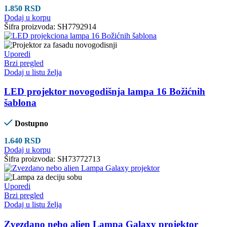
1.850
RSD
Dodaj u korpu
Šifra proizvoda:
SH7792914
Uporedi
Brzi pregled
Dodaj u listu želja
LED projektor novogodišnja lampa 16 Božićnih
šablona
Dostupno
1.640
RSD
Dodaj u korpu
Šifra proizvoda:
SH73772713
Uporedi
Brzi pregled
Dodaj u listu želja
Zvezdano nebo alien Lampa Galaxy projektor