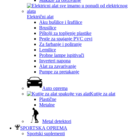
Makaze za orezivanje
Električni alat
Aku bušilice i šrafilice
Brusilice
Pištolji za topljenje plastike
Pegle za spajanje PVC cevi
Za farbanje i poliranje
Lemilice
Probne lampe ispitivači
Inverteri napona
Alat za zavarivanje
Pumpe za pretakanje
Auto oprema
Kutije za alat
Plastične
Metalne
Metal detektori
SPORTSKA OPREMA
Sportski suplementi