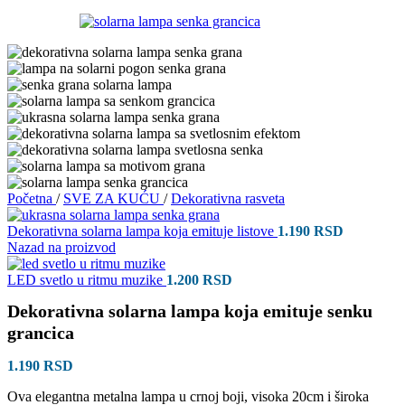
Početna
/
SVE ZA KUĆU
/
Dekorativna rasveta
Dekorativna solarna lampa koja emituje listove
1.190
RSD
Nazad na proizvod
LED svetlo u ritmu muzike
1.200
RSD
Dekorativna solarna lampa koja emituje senku
grancica
1.190
RSD
Ova elegantna metalna lampa u crnoj boji, visoka 20cm i široka