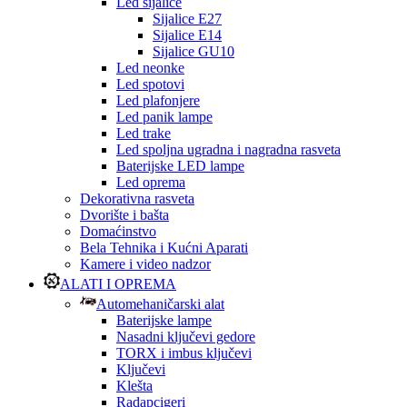
Led sijalice
Sijalice E27
Sijalice E14
Sijalice GU10
Led neonke
Led spotovi
Led plafonjere
Led panik lampe
Led trake
Led spoljna ugradna i nagradna rasveta
Baterijske LED lampe
Led oprema
Dekorativna rasveta
Dvorište i bašta
Domaćinstvo
Bela Tehnika i Kućni Aparati
Kamere i video nadzor
ALATI I OPREMA
Automehaničarski alat
Baterijske lampe
Nasadni ključevi gedore
TORX i imbus ključevi
Ključevi
Klešta
Radapcigeri