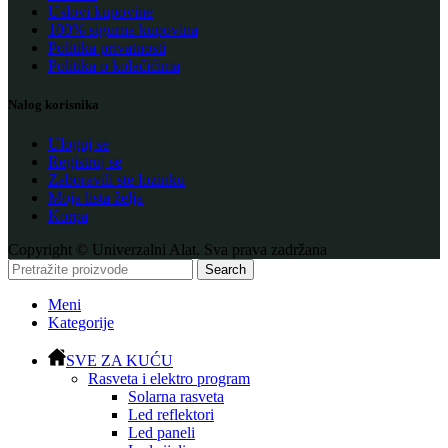
Uslovi kupovine
100% sigurna kupovina
Politika privatnosti
Politika o kolačićima
Nalog korisnika
Uloguj se
Registruj se
Zaboravili ste lozinku
Moja lista želja
Korpa
Copyright © Univerzalni Alat. Sva prava zadržana
Search
Meni
Kategorije
SVE ZA KUĆU
Rasveta i elektro program
Solarna rasveta
Led reflektori
Led paneli