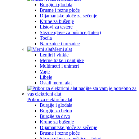
Burgije i glodala
Brusne i rezne ploče
Dijamantske ploče za sečenje
Krune za bušenje
Listovi za testere
Stezne glave za bušilice (futeri)
Tocila
Nareznice i ureznice
Merni alat
Lenjiri i vinkle
Merne trake i pantljike
Multimetri i unimeri
Vage
Libele
Ostali merni alat
Pribor za električni alat
Burgije i glodala
Burgije za beton
Burgije za drvo
Krune za bušenje
Dijamantske ploče za sečenje
Brusne i rezne ploče
Stezne glave za bušilice – futeri