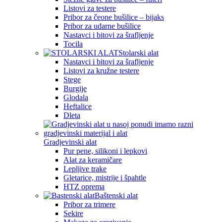
Listovi za testere
Pribor za čeone bušilice – bijaks
Pribor za udarne bušilice
Nastavci i bitovi za šrafljenje
Tocila
Stolarski alat
Nastavci i bitovi za šrafljenje
Listovi za kružne testere
Stege
Burgije
Glodala
Heftalice
Dleta
Gradjevinski alat
Pur pene, silikoni i lepkovi
Alat za keramičare
Lepljive trake
Gletarice, mistrije i špahtle
HTZ oprema
Baštenski alat
Pribor za trimere
Sekire