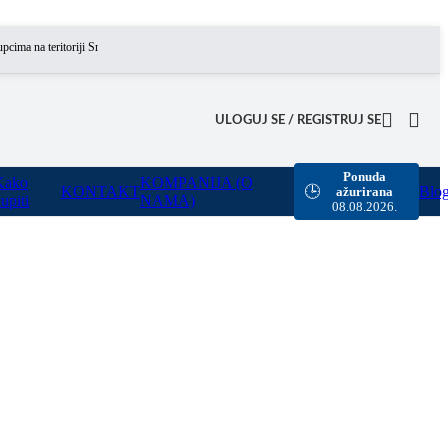
a teritoriji Srbije omogućili smo besplatnu dostavu za sve porudžbine sa našeg sajta u vredno
ULOGUJ SE / REGISTRUJ SE
Ponuda
Kako
KOMPANIJA (O
KONTAKT
Blo
🕒
ažurirana
upiti
NAMA)
08.08.2026.