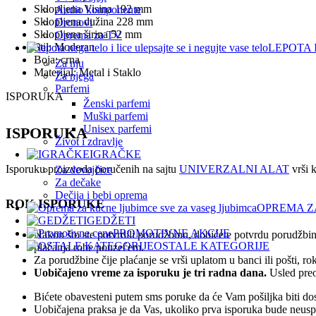
Sklopljena Visina 192 mm
Audio komponente
Sklopljena dužina 228 mm
Dronovi
Sklopljena širina 52 mm
Oprema za TV
Stil: Moderan
LEPOTA 
Boja: crna
Za nju
Materijal: Metal i Staklo
Za njega
Parfemi
ISPORUKA
Ženski parfemi
Muški parfemi
Unisex parfemi
ISPORUKA
Život i zdravlje
IGRAČKE
Isporuku proizvoda poručenih na sajtu
UNIVERZALNI ALAT
vrši k
Za devojčice
Za dečake
Dečija i bebi oprema
ROK ISPORUKE
OPREMA Z
GEDŽETI
PROMOTIVNE AKCIJE
Nakon što ste potvrdili porudžbinu, dobićete potvrdu porudžbin
OSTALE KATEGORIJE
plaćanja robe pouzećem.
Za porudžbine čije plaćanje se vrši uplatom u banci ili pošti, 
Uobičajeno vreme za isporuku je tri radna dana.
Usled preo
Bićete obavesteni putem sms poruke da će Vam pošiljka biti dos
Uobičajena praksa je da Vas, ukoliko prva isporuka bude neuspeš