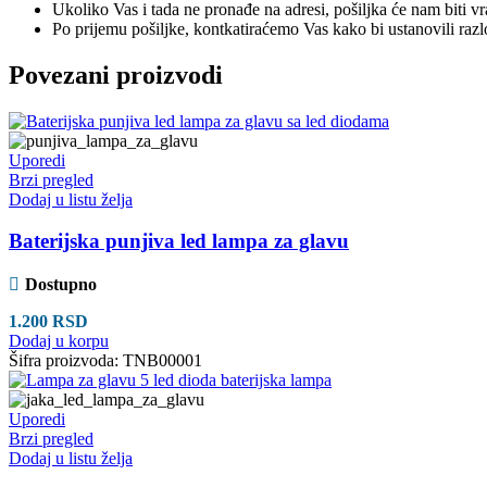
Ukoliko Vas i tada ne pronađe na adresi, pošiljka će nam biti v
Po prijemu pošiljke, kontkatiraćemo Vas kako bi ustanovili raz
Povezani proizvodi
Uporedi
Brzi pregled
Dodaj u listu želja
Baterijska punjiva led lampa za glavu
Dostupno
1.200
RSD
Dodaj u korpu
Šifra proizvoda:
TNB00001
Uporedi
Brzi pregled
Dodaj u listu želja