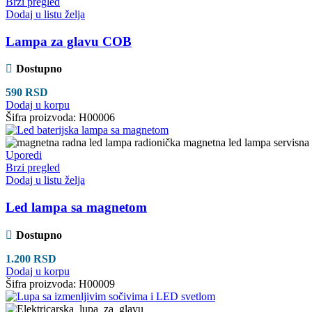
Brzi pregled
Dodaj u listu želja
Lampa za glavu COB
Dostupno
590
RSD
Dodaj u korpu
Šifra proizvoda:
H00006
Uporedi
Brzi pregled
Dodaj u listu želja
Led lampa sa magnetom
Dostupno
1.200
RSD
Dodaj u korpu
Šifra proizvoda:
H00009