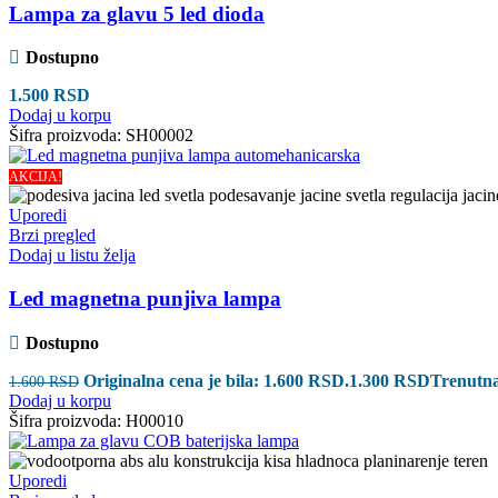
Lampa za glavu 5 led dioda
Dostupno
1.500
RSD
Dodaj u korpu
Šifra proizvoda:
SH00002
AKCIJA!
Uporedi
Brzi pregled
Dodaj u listu želja
Led magnetna punjiva lampa
Dostupno
Originalna cena je bila: 1.600 RSD.
1.300
RSD
Trenutna
1.600
RSD
Dodaj u korpu
Šifra proizvoda:
H00010
Uporedi