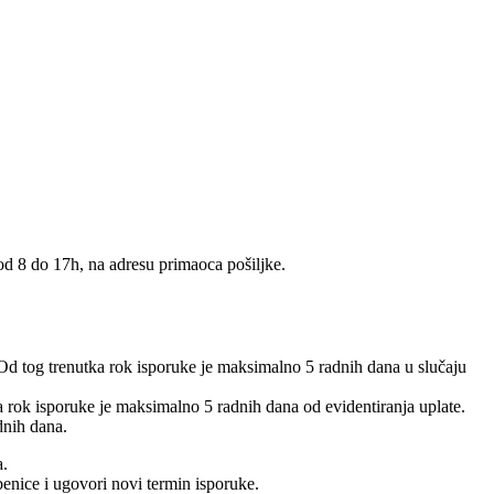
 od 8 do 17h, na adresu primaoca pošiljke.
 Od tog trenutka rok isporuke je maksimalno 5 radnih dana u slučaju
 a rok isporuke je maksimalno 5 radnih dana od evidentiranja uplate.
dnih dana.
a.
benice i ugovori novi termin isporuke.