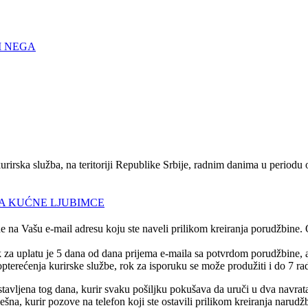
I NEGA
urirska služba, na teritoriji Republike Srbije, radnim danima u periodu
A KUĆNE LJUBIMCE
e na Vašu e-mail adresu koju ste naveli prilikom kreiranja porudžbine.
rok za uplatu je 5 dana od dana prijema e-maila sa potvrdom porudžbine,
pterećenja kurirske službe, rok za isporuku se može produžiti i do 7 ra
tavljena tog dana, kurir svaku pošiljku pokušava da uruči u dva navrat
na, kurir pozove na telefon koji ste ostavili prilikom kreiranja narudž