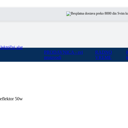
Svim kupcima n
lektrični alat
PRODAVNICA - svi
RADNO
proizvodi
VREME
k
flektor 50w