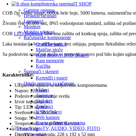
IT SHOP
Gaming oprema
COB čip velike snage, 6000k bele boje, 5000 lumena, naizmenična stru
Desktop računari
Laptopovi
Životni vek 50.000 sati, IP65 vodootporan standard, zaštita od prašin
Monitori
Mobilni telefoni
COB
LED Reflektor
50w ima zaštitu od kratkog spoja, zaštita od preo
Računarske komponente
Laka instalacija bez održavanja, bez odsjaja, potpuno fleksibilno rešen
Grafičke kartice
Matične ploče
Sa podesivim nosačem može se postaviti gotovo pod bilo kojim uglo
Hard diskovi i SSD diskovi
Ram memorije
Kućišta
Štampači i skeneri
Karakteristike:
Kertridži i toneri
Ostala oprema za računare
Uključena sijalica sa uključenim komponentama
Miševi
Napon: 220 volti
Tastature
Podesivo usmeravanje svetla
Slušalice
Izvor napajanja AC
Zvučnici
Tip: LED sijalice
USB i fleševi
Svetlosni tok 5000 lm
Web kamere
Snaga: 50w
Razna računarska oprema
Temperatura: u boji 6000 Kelvina
TV, AUDIO, VIDEO, FOTO
Težina: 1 kg
Dimenzije proizvoda: 228 x 192 x 52 mm
TV uredjaji