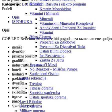
Kreatini
Kategorije:
Led reflektori
,
Rasveta i elektro program
Podeli
Kreatin Monohidrat
Vitamini i Minerali
Opis
Minerali
ISPORUKA
Vitaminski i Mineralni Kompleksi
Antioxidanti i Preparati Za Imunitet
Opis
Vitamini
Biljni Ekstrati
COB LED Reflektor 50w može biti pogodan za razne namene spoljne i
Preparati Za Zglobove
Preparati Za Digestivni Trakt
garaže
Ostali Biljni Dodaci
dvorište
Ins Rezistencija
prilazni prostor
Zaštita Za Jetru
gradilište
Sagorevači Masti
industrijski prostori
No Reaktori – Mišićna Pumpa
hoteli
Suplementi Ostalo
hodnici
Sport i rekreacija
parkirališta
dvorišta
Trening
teretane
Fitness oprema
skladišta
Sportska garderoba
trgove
Ostala sportska oprema
panoi
Lov i Ribolov
sportski centri
Kamp oprema
Military oprema