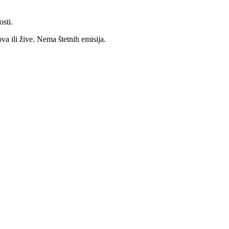
sti.
a ili žive. Nema štetnih emisija.