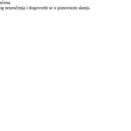
raćena.
log neuručenja i dogovoriti se o ponovnom slanju.