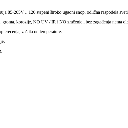
ja 85-265V .. 120 stepeni široko ugaoni snop, odlična raspodela svetlo
e, groma, korozije, NO UV / IR i NO zračenje i bez zagađenja nema olov
pterećenja, zaštita od temperature.
je.
m.