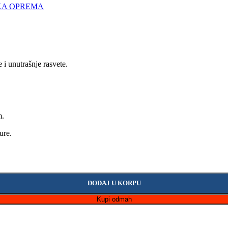
KA OPREMA
 unutrašnje rasvete.
m.
ure.
DODAJ U KORPU
Kupi odmah