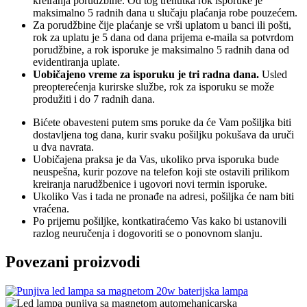
kreiranja porudžbine. Od tog trenutka rok isporuke je
maksimalno 5 radnih dana u slučaju plaćanja robe pouzećem.
Za porudžbine čije plaćanje se vrši uplatom u banci ili pošti,
rok za uplatu je 5 dana od dana prijema e-maila sa potvrdom
porudžbine, a rok isporuke je maksimalno 5 radnih dana od
evidentiranja uplate.
Uobičajeno vreme za isporuku je tri radna dana.
Usled
preopterećenja kurirske službe, rok za isporuku se može
produžiti i do 7 radnih dana.
Bićete obavesteni putem sms poruke da će Vam pošiljka biti
dostavljena tog dana, kurir svaku pošiljku pokušava da uruči
u dva navrata.
Uobičajena praksa je da Vas, ukoliko prva isporuka bude
neuspešna, kurir pozove na telefon koji ste ostavili prilikom
kreiranja narudžbenice i ugovori novi termin isporuke.
Ukoliko Vas i tada ne pronađe na adresi, pošiljka će nam biti
vraćena.
Po prijemu pošiljke, kontkatiraćemo Vas kako bi ustanovili
razlog neuručenja i dogovoriti se o ponovnom slanju.
Povezani proizvodi