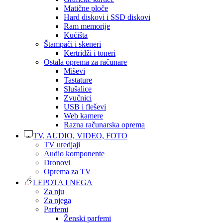
Matične ploče
Hard diskovi i SSD diskovi
Ram memorije
Kućišta
Štampači i skeneri
Kertridži i toneri
Ostala oprema za računare
Miševi
Tastature
Slušalice
Zvučnici
USB i fleševi
Web kamere
Razna računarska oprema
TV, AUDIO, VIDEO, FOTO
TV uredjaji
Audio komponente
Dronovi
Oprema za TV
LEPOTA I NEGA
Za nju
Za njega
Parfemi
Ženski parfemi