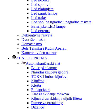
Led neonke
Led spotovi
Led plafonjere
Led panik lampe
Led trake
Led spoljna ugradna i nagradna rasveta
Baterijske LED lampe
Led oprema
Dekorativna rasveta
Dvorište i bašta
Domaćinstvo
Bela Tehnika i Kućni Aparati
Kamere i video nadzor
ALATI I OPREMA
Automehaničarski alat
Baterijske lampe
Nasadni ključevi gedore
TORX i imbus ključevi
Ključevi
Klešta
Radapcigeri
Alat za skidanje točkova
Ključevi za skidanje uljnih filtera
Pumpe za pretakanje
Dizalice