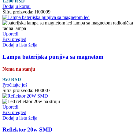
1.200
RSD
Dodaj u korpu
Šifra proizvoda:
H00009
Uporedi
Brzi pregled
Dodaj u listu želja
Lampa baterijska punjiva sa magnetom
Nema na stanju
950
RSD
Pročitajte još
Šifra proizvoda:
H00007
Uporedi
Brzi pregled
Dodaj u listu želja
Reflektor 20w SMD