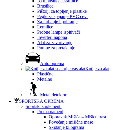
Aku bušilice i šrafilice
Brusilice
Pištolji za topljenje plastike
Pegle za spajanje PVC cevi
Za farbanje i poliranje
Lemilice
Probne lampe ispitivači
Inverteri napona
Alat za zavarivanje
Pumpe za pretakanje
Auto oprema
Kutije za alat
Plastične
Metalne
Metal detektori
SPORTSKA OPREMA
Sportski suplementi
Prema nameni
Oporavak Mišića – Mišicni rast
Povećanje mišićne mase
Skidanje kilograma