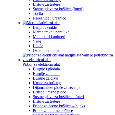
Listovi za testere
Stezne glave za bušilice (futeri)
Tocila
Nareznice i ureznice
Merni alat
Lenjiri i vinkle
Merne trake i pantljike
Multimetri i unimeri
Vage
Libele
Ostali merni alat
Pribor za električni alat
Burgije i glodala
Burgije za beton
Burgije za drvo
Krune za bušenje
Dijamantske ploče za sečenje
Brusne i rezne ploče
Stezne glave za bušilice – futeri
Listovi za testere
Pribor za čeone bušilice – bijaks
Pribor za udarne bušilice