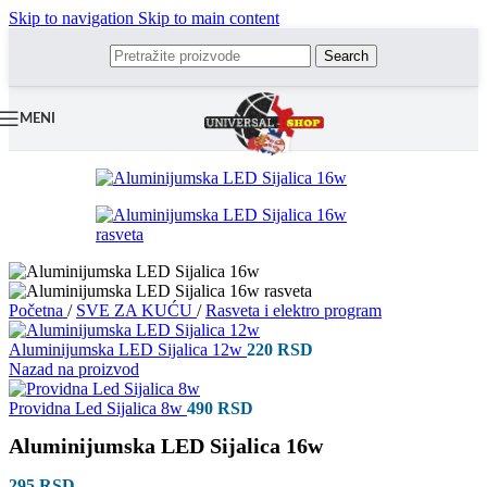
Skip to navigation
Skip to main content
Search
MENI
Početna
/
SVE ZA KUĆU
/
Rasveta i elektro program
Aluminijumska LED Sijalica 12w
220
RSD
Nazad na proizvod
Providna Led Sijalica 8w
490
RSD
Aluminijumska LED Sijalica 16w
295
RSD