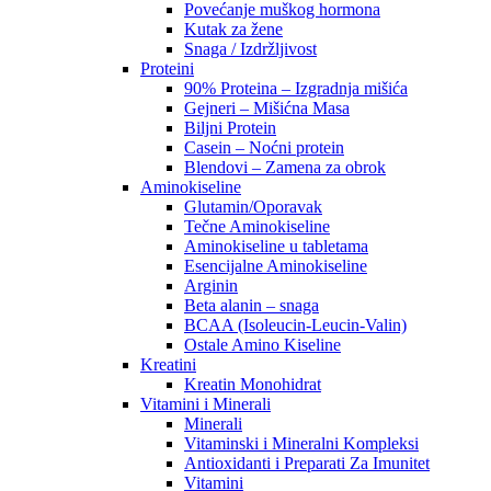
Povećanje muškog hormona
Kutak za žene
Snaga / Izdržljivost
Proteini
90% Proteina – Izgradnja mišića
Gejneri – Mišićna Masa
Biljni Protein
Casein – Noćni protein
Blendovi – Zamena za obrok
Aminokiseline
Glutamin/Oporavak
Tečne Aminokiseline
Aminokiseline u tabletama
Esencijalne Aminokiseline
Arginin
Beta alanin – snaga
BCAA (Isoleucin-Leucin-Valin)
Ostale Amino Kiseline
Kreatini
Kreatin Monohidrat
Vitamini i Minerali
Minerali
Vitaminski i Mineralni Kompleksi
Antioxidanti i Preparati Za Imunitet
Vitamini