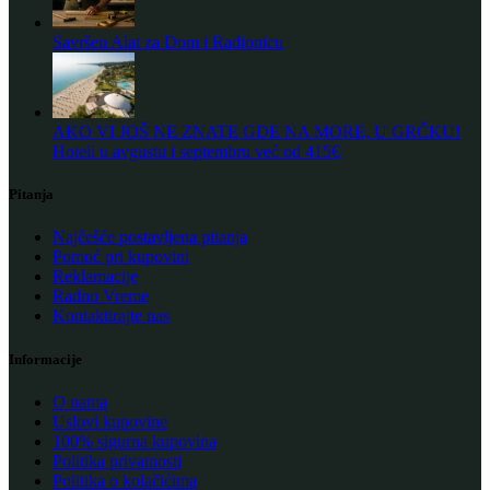
Savršen Alat za Dom i Radionicu
AKO VI JOŠ NE ZNATE GDE NA MORE, U GRČKU!
Hoteli u avgustu i septembru već od 415€
Pitanja
Najčešće postavljena pitanja
Pomoć pri kupovini
Reklamacije
Radno Vreme
Kontaktirajte nas
Informacije
O nama
Uslovi kupovine
100% sigurna kupovina
Politika privatnosti
Politika o kolačićima