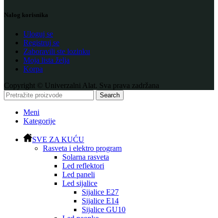
Nalog korisnika
Uloguj se
Registruj se
Zaboravili ste lozinku
Moja lista želja
Korpa
Copyright © Univerzalni Alat. Sva prava zadržana
Search
Meni
Kategorije
SVE ZA KUĆU
Rasveta i elektro program
Solarna rasveta
Led reflektori
Led paneli
Led sijalice
Sijalice E27
Sijalice E14
Sijalice GU10