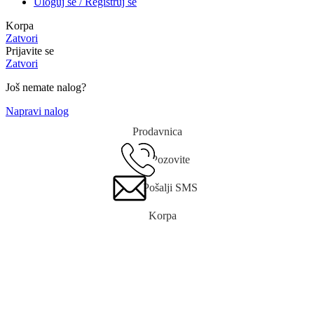
Uloguj se / Registruj se
Korpa
Zatvori
Prijavite se
Zatvori
Još nemate nalog?
Napravi nalog
Prodavnica
Pozovite
Pošalji SMS
Korpa