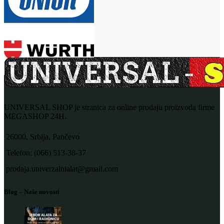
UNIVERSAL SHOP je stranica za online prodaju proizvoda firme
MEGASHOP 24H.
26000, Srbija, Pančevo
Telefon: (066) 513-38-37
prodaja.univerzalnialat@gmail.com
Blog – Naše novosti