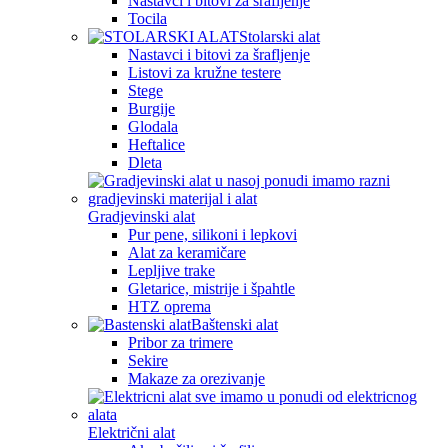
Nastavci i bitovi za šrafljenje
Tocila
Stolarski alat
Nastavci i bitovi za šrafljenje
Listovi za kružne testere
Stege
Burgije
Glodala
Heftalice
Dleta
Gradjevinski alat
Pur pene, silikoni i lepkovi
Alat za keramičare
Lepljive trake
Gletarice, mistrije i špahtle
HTZ oprema
Baštenski alat
Pribor za trimere
Sekire
Makaze za orezivanje
Električni alat