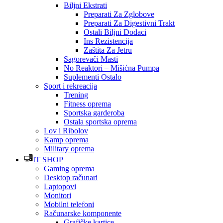
Biljni Ekstrati
Preparati Za Zglobove
Preparati Za Digestivni Trakt
Ostali Biljni Dodaci
Ins Rezistencija
Zaštita Za Jetru
Sagorevači Masti
No Reaktori – Mišićna Pumpa
Suplementi Ostalo
Sport i rekreacija
Trening
Fitness oprema
Sportska garderoba
Ostala sportska oprema
Lov i Ribolov
Kamp oprema
Military oprema
IT SHOP
Gaming oprema
Desktop računari
Laptopovi
Monitori
Mobilni telefoni
Računarske komponente
Grafičke kartice