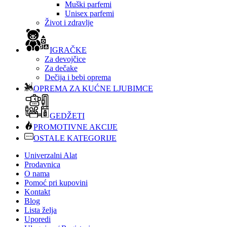
Muški parfemi
Unisex parfemi
Život i zdravlje
IGRAČKE
Za devojčice
Za dečake
Dečija i bebi oprema
OPREMA ZA KUĆNE LJUBIMCE
GEDŽETI
PROMOTIVNE AKCIJE
OSTALE KATEGORIJE
Univerzalni Alat
Prodavnica
O nama
Pomoć pri kupovini
Kontakt
Blog
Lista želja
Uporedi