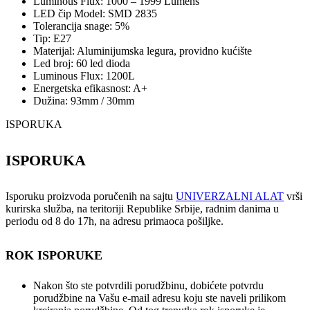
Luminous Flux: 1000 – 1999 Lumens
LED čip Model: SMD 2835
Tolerancija snage: 5%
Tip: E27
Materijal: Aluminijumska legura, providno kućište
Led broj: 60 led dioda
Luminous Flux: 1200L
Energetska efikasnost: A+
Dužina: 93mm / 30mm
ISPORUKA
ISPORUKA
Isporuku proizvoda poručenih na sajtu
UNIVERZALNI ALAT
vrši
kurirska služba, na teritoriji Republike Srbije, radnim danima u
periodu od 8 do 17h, na adresu primaoca pošiljke.
ROK ISPORUKE
Nakon što ste potvrdili porudžbinu, dobićete potvrdu
porudžbine na Vašu e-mail adresu koju ste naveli prilikom