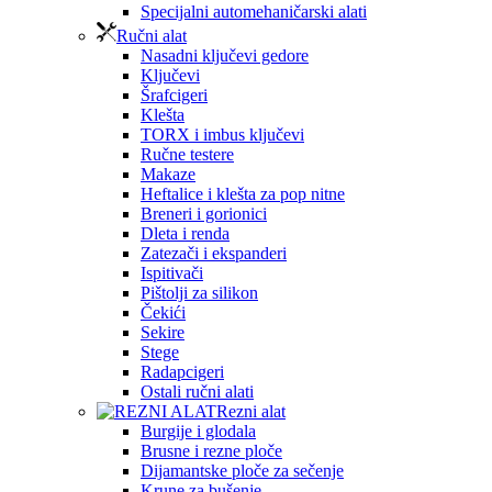
Specijalni automehaničarski alati
Ručni alat
Nasadni ključevi gedore
Ključevi
Šrafcigeri
Klešta
TORX i imbus ključevi
Ručne testere
Makaze
Heftalice i klešta za pop nitne
Breneri i gorionici
Dleta i renda
Zatezači i ekspanderi
Ispitivači
Pištolji za silikon
Čekići
Sekire
Stege
Radapcigeri
Ostali ručni alati
Rezni alat
Burgije i glodala
Brusne i rezne ploče
Dijamantske ploče za sečenje
Krune za bušenje