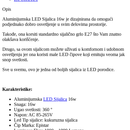
Opis
Aluminijumska LED Sijalica 16w je dizajnirana da omogući
podjednako dobro osvetljenje u svim delovima prostorije.
Takođe, ona korsiti standardno sijalično grlo E27 što Vam znatno
olakšava korišćenje.
Drugo, sa ovom sijalicom možete uživati u komfornom i udobnom
osvetljenju jer ona koristi male LED čipove koji emituju veoma jak
snop svetlosti.
Sve u svemu, ovo je jedna od boljih sijalica iz LED porodice.
Karakteristike:
Aluminijumska
LED Sijalica
16w
Snaga: 16w
Ugao svetlosti: 360 °
Napon: AC 85-265V
Led Tip sijalice: kukuruzna sijalica
Čip Marka: Epistar