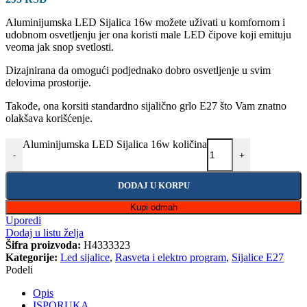
Aluminijumska LED Sijalica 16w možete uživati u komfornom i
udobnom osvetljenju jer ona koristi male LED čipove koji emituju
veoma jak snop svetlosti.
Dizajnirana da omogući podjednako dobro osvetljenje u svim
delovima prostorije.
Takođe, ona korsiti standardno sijalično grlo E27 što Vam znatno
olakšava korišćenje.
Aluminijumska LED Sijalica 16w količina
-
+
DODAJ U KORPU
Kupi odmah
Uporedi
Dodaj u listu želja
Šifra proizvoda:
H4333323
Kategorije:
Led sijalice
,
Rasveta i elektro program
,
Sijalice E27
Podeli
Opis
ISPORUKA