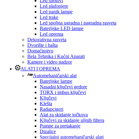
Led spotovi
Led plafonjere
Led panik lampe
Led trake
Led spoljna ugradna i nagradna rasveta
Baterijske LED lampe
Led oprema
Dekorativna rasveta
Dvorište i bašta
Domaćinstvo
Bela Tehnika i Kućni Aparati
Kamere i video nadzor
ALATI I OPREMA
Automehaničarski alat
Baterijske lampe
Nasadni ključevi gedore
TORX i imbus ključevi
Ključevi
Klešta
Radapcigeri
Alat za skidanje točkova
Ključevi za skidanje uljnih filtera
Pumpe za pretakanje
Dizalice
Specijalni automehaničarski alati