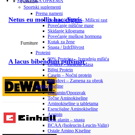
SPORTSKA OPREMA
Furniture
Sportski suplementi
Prema nameni
Netus eu mollis hac dignis
Oporavak Mišića – Mišicni rast
Povećanje mišićne mase
Skidanje kilograma
Povećanje muškog hormona
Kutak za žene
Furniture
Snaga / Izdržljivost
Proteini
90% Proteina – Izgradnja mišića
A lacus bibendum pulvinar
Gejneri – Mišićna Masa
Biljni Protein
Casein – Noćni protein
Blendovi – Zamena za obrok
Aminokiseline
Glutamin/Oporavak
Tečne Aminokiseline
Aminokiseline u tabletama
Esencijalne Aminokiseline
Arginin
Beta alanin – snaga
BCAA (Isoleucin-Leucin-Valin)
Ostale Amino Kiseline