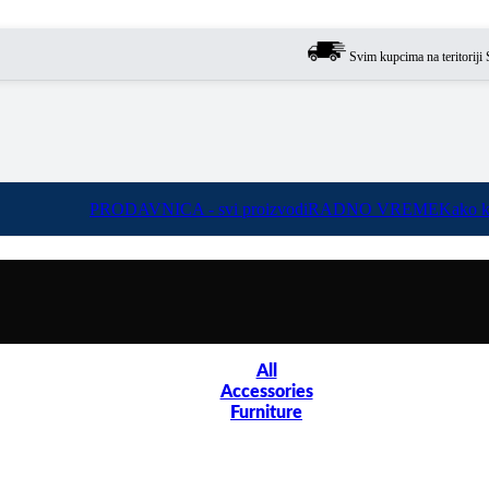
Svim kupcima na teritoriji Srbije
PRODAVNICA - svi proizvodi
RADNO VREME
Kako k
All
Accessories
Furniture