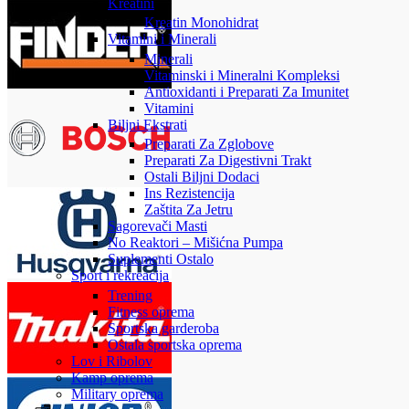
Kreatini
Kreatin Monohidrat
Vitamini i Minerali
Minerali
Vitaminski i Mineralni Kompleksi
Antioxidanti i Preparati Za Imunitet
Vitamini
Biljni Ekstrati
Preparati Za Zglobove
Preparati Za Digestivni Trakt
Ostali Biljni Dodaci
Ins Rezistencija
Zaštita Za Jetru
Sagorevači Masti
No Reaktori – Mišićna Pumpa
Suplementi Ostalo
Sport i rekreacija
Trening
Fitness oprema
Sportska garderoba
Ostala sportska oprema
Lov i Ribolov
Kamp oprema
Military oprema