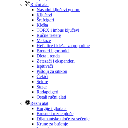
Ručni alat
Nasadni ključevi gedore
Ključevi
Šrafcigeri
Klešta
TORX i imbus ključevi
Ručne testere
Makaze
Heftalice i klešta za pop nitne
Breneri i gorionici
Dleta i renda
Zatezači i ekspanderi
Ispitivači
Pištolji za silikon
Čekići
Sekire
Stege
Radapcigeri
Ostali ručni alati
Rezni alat
Burgije i glodala
Brusne i rezne ploče
Dijamantske ploče za sečenje
Krune za bušenje