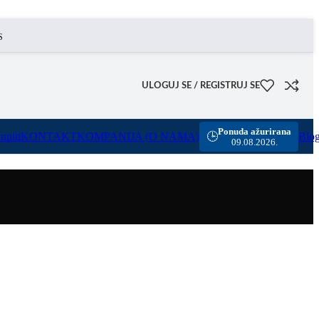
 omogućili smo besplatnu dostavu za sve porudžbine sa našeg sajta u vrednosti preko 8000 rsd.
ULOGUJ SE / REGISTRUJ SE
Ponuda ažurirana
upiti
KONTAKT
KOMPANIJA (O NAMA)
Blo
🕒
09.08.2026.