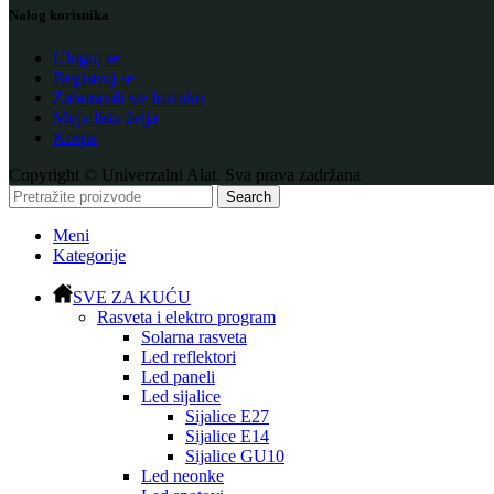
Nalog korisnika
Uloguj se
Registruj se
Zaboravili ste lozinku
Moja lista želja
Korpa
Copyright © Univerzalni Alat. Sva prava zadržana
Search
Meni
Kategorije
SVE ZA KUĆU
Rasveta i elektro program
Solarna rasveta
Led reflektori
Led paneli
Led sijalice
Sijalice E27
Sijalice E14
Sijalice GU10
Led neonke