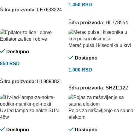
DODAJ U KORPU
1.450
RSD
Šifra proizvoda:
LE7633224
DODAJ U KORPU
Šifra proizvoda:
HL778554
Epilator za lice i obrve
Merač pulsa i kiseonika u krvi
Dostupno
Dostupno
850
RSD
1.000
RSD
DODAJ U KORPU
DODAJ U KORPU
Šifra proizvoda:
HL9893821
Šifra proizvoda:
SH211122
Uv led lampa za nokte SUN
Pojas za mršavljenje sa sauna
48w
efektom
Dostupno
Dostupno