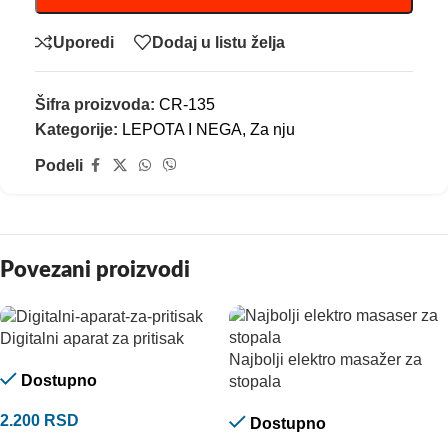
Uporedi
Dodaj u listu želja
Šifra proizvoda:
CR-135
Kategorije:
LEPOTA I NEGA
,
Za nju
Podeli
Povezani proizvodi
Digitalni aparat za pritisak
Najbolji elektro masažer za
Dostupno
stopala
2.200
RSD
Dostupno