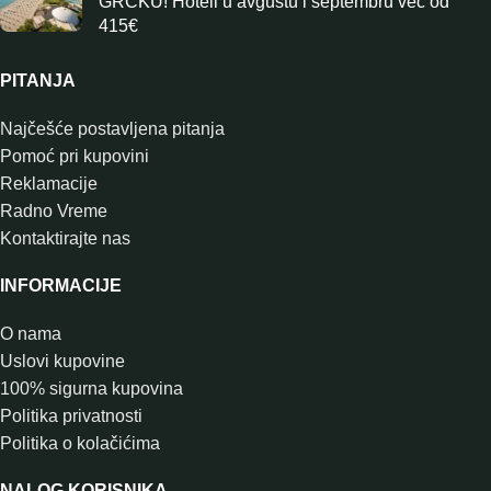
GRČKU! Hoteli u avgustu i septembru već od
415€
PITANJA
Najčešće postavljena pitanja
Pomoć pri kupovini
Reklamacije
Radno Vreme
Kontaktirajte nas
INFORMACIJE
O nama
Uslovi kupovine
100% sigurna kupovina
Politika privatnosti
Politika o kolačićima
NALOG KORISNIKA