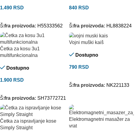
1.490
RSD
840
RSD
DODAJ U KORPU
DODAJ U KORPU
Šifra proizvoda:
H55333562
Šifra proizvoda:
HL8838224
Vojni muški kaiš
Četka za kosu 3u1
Dostupno
multifunkcionalna
790
RSD
Dostupno
ODABERITE OPCIJE
1.900
RSD
Šifra proizvoda:
NK221133
DODAJ U KORPU
Šifra proizvoda:
SH73772721
Elektromagnetni masažer za
Četka za ispravljanje kose
vrat
Simply Straight