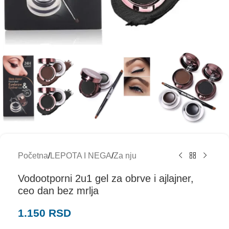
Početna
/
LEPOTA I NEGA
/
Za nju
Vodootporni 2u1 gel za obrve i ajlajner,
ceo dan bez mrlja
1.150
RSD