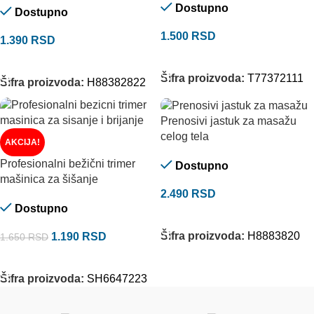
Dostupno
Dostupno
1.500
RSD
1.390
RSD
DODAJ U KORPU
DODAJ U KORPU
Šifra proizvoda:
T77372111
Šifra proizvoda:
H88382822
Prenosivi jastuk za masažu
celog tela
AKCIJA!
Profesionalni bežični trimer
Dostupno
mašinica za šišanje
2.490
RSD
Dostupno
DODAJ U KORPU
Šifra proizvoda:
H8883820
1.190
RSD
1.650
RSD
DODAJ U KORPU
Šifra proizvoda:
SH6647223