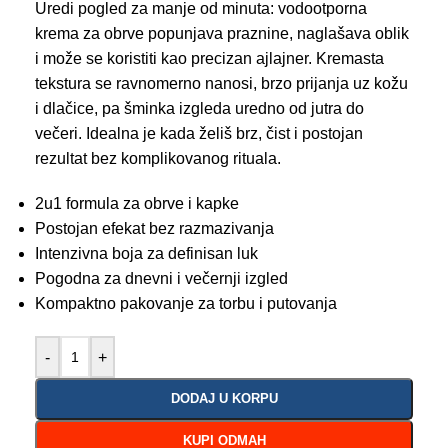
Uredi pogled za manje od minuta: vodootporna
krema za obrve popunjava praznine, naglašava oblik
i može se koristiti kao precizan ajlajner. Kremasta
tekstura se ravnomerno nanosi, brzo prijanja uz kožu
i dlačice, pa šminka izgleda uredno od jutra do
večeri. Idealna je kada želiš brz, čist i postojan
rezultat bez komplikovanog rituala.
2u1 formula za obrve i kapke
Postojan efekat bez razmazivanja
Intenzivna boja za definisan luk
Pogodna za dnevni i večernji izgled
Kompaktno pakovanje za torbu i putovanja
-
+
DODAJ U KORPU
KUPI ODMAH