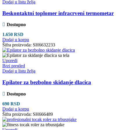
Dodaj u listu želja
Beskontaktni toplomer infracrveni termometar
Dostupno
1.650
RSD
Dodaj u korpu
Šifra proizvoda:
SH6632233
Uporedi
Brzi pregled
Dodaj u listu želja
Epilator za bezbolno skidanje dlacica
Dostupno
690
RSD
Dodaj u korpu
Šifra proizvoda:
SH666489
Uporedi