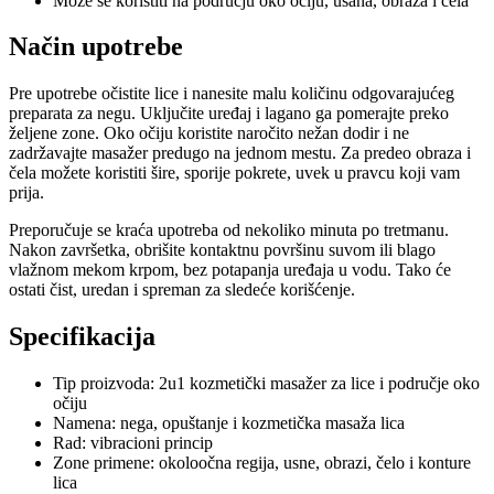
Može se koristiti na području oko očiju, usana, obraza i čela
Način upotrebe
Pre upotrebe očistite lice i nanesite malu količinu odgovarajućeg
preparata za negu. Uključite uređaj i lagano ga pomerajte preko
željene zone. Oko očiju koristite naročito nežan dodir i ne
zadržavajte masažer predugo na jednom mestu. Za predeo obraza i
čela možete koristiti šire, sporije pokrete, uvek u pravcu koji vam
prija.
Preporučuje se kraća upotreba od nekoliko minuta po tretmanu.
Nakon završetka, obrišite kontaktnu površinu suvom ili blago
vlažnom mekom krpom, bez potapanja uređaja u vodu. Tako će
ostati čist, uredan i spreman za sledeće korišćenje.
Specifikacija
Tip proizvoda: 2u1 kozmetički masažer za lice i područje oko
očiju
Namena: nega, opuštanje i kozmetička masaža lica
Rad: vibracioni princip
Zone primene: okoloočna regija, usne, obrazi, čelo i konture
lica