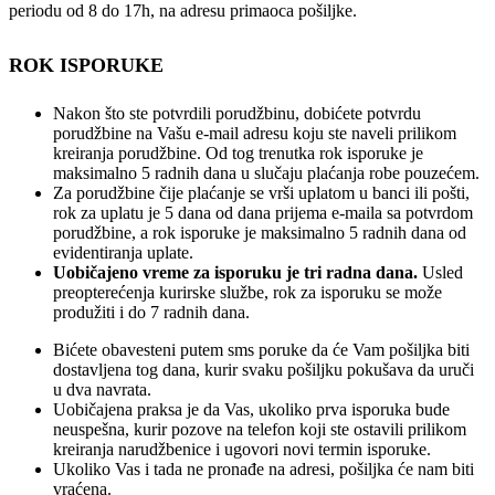
periodu od 8 do 17h, na adresu primaoca pošiljke.
ROK ISPORUKE
Nakon što ste potvrdili porudžbinu, dobićete potvrdu
porudžbine na Vašu e-mail adresu koju ste naveli prilikom
kreiranja porudžbine. Od tog trenutka rok isporuke je
maksimalno 5 radnih dana u slučaju plaćanja robe pouzećem.
Za porudžbine čije plaćanje se vrši uplatom u banci ili pošti,
rok za uplatu je 5 dana od dana prijema e-maila sa potvrdom
porudžbine, a rok isporuke je maksimalno 5 radnih dana od
evidentiranja uplate.
Uobičajeno vreme za isporuku je tri radna dana.
Usled
preopterećenja kurirske službe, rok za isporuku se može
produžiti i do 7 radnih dana.
Bićete obavesteni putem sms poruke da će Vam pošiljka biti
dostavljena tog dana, kurir svaku pošiljku pokušava da uruči
u dva navrata.
Uobičajena praksa je da Vas, ukoliko prva isporuka bude
neuspešna, kurir pozove na telefon koji ste ostavili prilikom
kreiranja narudžbenice i ugovori novi termin isporuke.
Ukoliko Vas i tada ne pronađe na adresi, pošiljka će nam biti
vraćena.