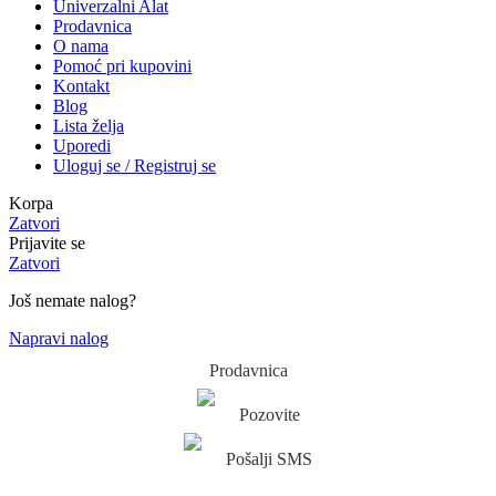
Univerzalni Alat
Prodavnica
O nama
Pomoć pri kupovini
Kontakt
Blog
Lista želja
Uporedi
Uloguj se / Registruj se
Korpa
Zatvori
Prijavite se
Zatvori
Još nemate nalog?
Napravi nalog
Prodavnica
Pozovite
Pošalji SMS