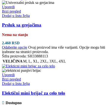
Uporedi
Brzi pregled
Dodaj u listu želja
Prsluk sa grejačima
Nema na stanju
2.460
RSD
Odaberite opcije
Ovaj proizvod ima više varijanti. Opcije mogu biti
izabrane na stranici proizvoda.
Šifra proizvoda:
SH33888113
VELIČINA
M
,
L
,
XL
,
2XL
,
3XL
,
4XL
Uporedi
Brzi pregled
Dodaj u listu želja
Elektični mini brijač za celo telo
Dostupno