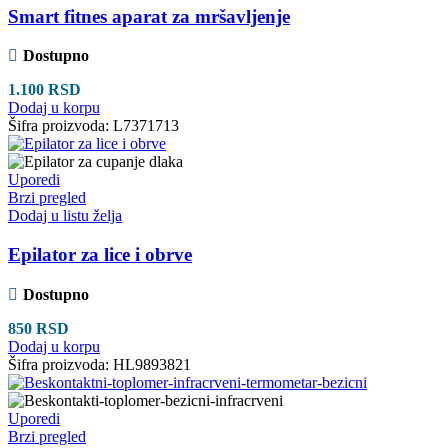
Smart fitnes aparat za mršavljenje
Dostupno
1.100
RSD
Dodaj u korpu
Šifra proizvoda:
L7371713
Uporedi
Brzi pregled
Dodaj u listu želja
Epilator za lice i obrve
Dostupno
850
RSD
Dodaj u korpu
Šifra proizvoda:
HL9893821
Uporedi
Brzi pregled