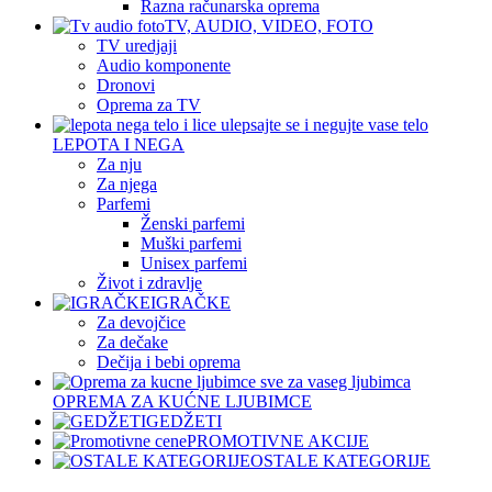
Razna računarska oprema
TV, AUDIO, VIDEO, FOTO
TV uredjaji
Audio komponente
Dronovi
Oprema za TV
LEPOTA I NEGA
Za nju
Za njega
Parfemi
Ženski parfemi
Muški parfemi
Unisex parfemi
Život i zdravlje
IGRAČKE
Za devojčice
Za dečake
Dečija i bebi oprema
OPREMA ZA KUĆNE LJUBIMCE
GEDŽETI
PROMOTIVNE AKCIJE
OSTALE KATEGORIJE