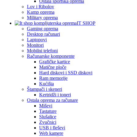
Ostala sportska oprema
Lov i Ribolov
Kamp oprema
Military oprema
IT SHOP
Gaming oprema
Desktop računari
Laptopovi
Monitori
Mobilni telefoni
Računarske komponente
Grafičke kartice
Matične ploče
Hard diskovi i SSD diskovi
Ram memorije
Kućišta
Štampači i skeneri
Kertridži i toneri
Ostala oprema za računare
Miševi
Tastature
Slušalice
Zvučnici
USB i fleševi
Web kamere