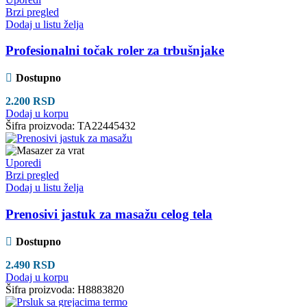
Brzi pregled
Dodaj u listu želja
Profesionalni točak roler za trbušnjake
Dostupno
2.200
RSD
Dodaj u korpu
Šifra proizvoda:
TA22445432
Uporedi
Brzi pregled
Dodaj u listu želja
Prenosivi jastuk za masažu celog tela
Dostupno
2.490
RSD
Dodaj u korpu
Šifra proizvoda:
H8883820