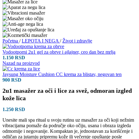
Početna
/
LEPOTA I NEGA
/
Život i zdravlje
Vodootporni 2u1 gel za obrve i ajlajner, ceo dan bez mrlja
1.150
RSD
Nazad na proizvod
Jaysung Moisture Cushion CC krema za blistav, negovan ten
900
RSD
2u1 masažer za oči i lice za svež, odmoran izgled
kože lica
1.250
RSD
Unesite mali spa ritual u svoju rutinu uz masažer za oči koji nežnim
vibracijama pomaže da područje oko očiju, usana i obraza izgleda
odmornije i negovanije. Kompaktan je, jednostavan za korišćenje i
odličan za jutarnju pripremu kože ili večernje opuštanje posle