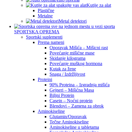
Kutije za alat
Plastične
Metalne
Metal detektori
SPORTSKA OPREMA
Sportski suplementi
Prema nameni
Oporavak Mišića – Mišicni rast
Povećanje mišićne mase
Skidanje kilograma
Povećanje muškog hormona
Kutak za žene
Snaga / Izdržljivost
Proteini
90% Proteina – Izgradnja mišića
Gejneri – Mišićna Masa
Biljni Protein
Casein – Noćni protein
Blendovi – Zamena za obrok
Aminokiseline
Glutamin/Oporavak
Tečne Aminokiseline
Aminokiseline u tabletama