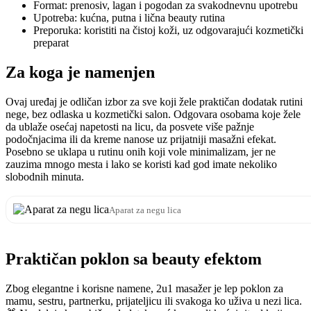
Format: prenosiv, lagan i pogodan za svakodnevnu upotrebu
Upotreba: kućna, putna i lična beauty rutina
Preporuka: koristiti na čistoj koži, uz odgovarajući kozmetički
preparat
Za koga je namenjen
Ovaj uređaj je odličan izbor za sve koji žele praktičan dodatak rutini
nege, bez odlaska u kozmetički salon. Odgovara osobama koje žele
da ublaže osećaj napetosti na licu, da posvete više pažnje
podočnjacima ili da kreme nanose uz prijatniji masažni efekat.
Posebno se uklapa u rutinu onih koji vole minimalizam, jer ne
zauzima mnogo mesta i lako se koristi kad god imate nekoliko
slobodnih minuta.
Aparat za negu lica
Praktičan poklon sa beauty efektom
Zbog elegantne i korisne namene, 2u1 masažer je lep poklon za
mamu, sestru, partnerku, prijateljicu ili svakoga ko uživa u nezi lica.