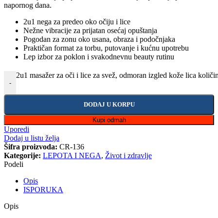
napornog dana.
2u1 nega za predeo oko očiju i lice
Nežne vibracije za prijatan osećaj opuštanja
Pogodan za zonu oko usana, obraza i podočnjaka
Praktičan format za torbu, putovanje i kućnu upotrebu
Lep izbor za poklon i svakodnevnu beauty rutinu
2u1 masažer za oči i lice za svež, odmoran izgled kože lica količi
-
DODAJ U KORPU
Kupi odmah
Uporedi
Dodaj u listu želja
Šifra proizvoda:
CR-136
Kategorije:
LEPOTA I NEGA
,
Život i zdravlje
Podeli
Opis
ISPORUKA
Opis