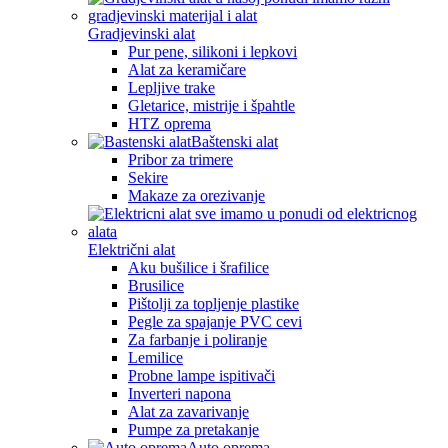
Gradjevinski alat
Pur pene, silikoni i lepkovi
Alat za keramičare
Lepljive trake
Gletarice, mistrije i špahtle
HTZ oprema
Baštenski alat
Pribor za trimere
Sekire
Makaze za orezivanje
Električni alat
Aku bušilice i šrafilice
Brusilice
Pištolji za topljenje plastike
Pegle za spajanje PVC cevi
Za farbanje i poliranje
Lemilice
Probne lampe ispitivači
Inverteri napona
Alat za zavarivanje
Pumpe za pretakanje
Auto oprema