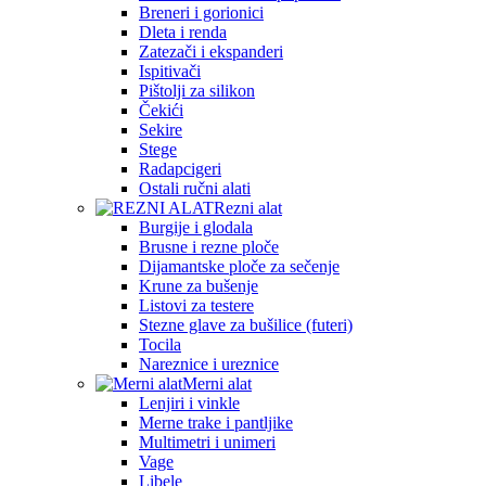
Breneri i gorionici
Dleta i renda
Zatezači i ekspanderi
Ispitivači
Pištolji za silikon
Čekići
Sekire
Stege
Radapcigeri
Ostali ručni alati
Rezni alat
Burgije i glodala
Brusne i rezne ploče
Dijamantske ploče za sečenje
Krune za bušenje
Listovi za testere
Stezne glave za bušilice (futeri)
Tocila
Nareznice i ureznice
Merni alat
Lenjiri i vinkle
Merne trake i pantljike
Multimetri i unimeri
Vage
Libele