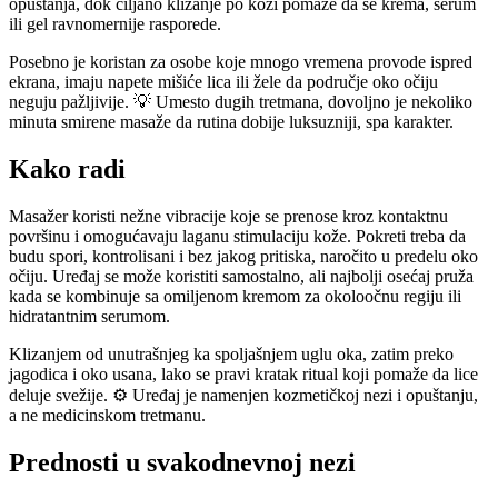
opuštanja, dok ciljano klizanje po koži pomaže da se krema, serum
ili gel ravnomernije rasporede.
Posebno je koristan za osobe koje mnogo vremena provode ispred
ekrana, imaju napete mišiće lica ili žele da područje oko očiju
neguju pažljivije. 💡 Umesto dugih tretmana, dovoljno je nekoliko
minuta smirene masaže da rutina dobije luksuzniji, spa karakter.
Kako radi
Masažer koristi nežne vibracije koje se prenose kroz kontaktnu
površinu i omogućavaju laganu stimulaciju kože. Pokreti treba da
budu spori, kontrolisani i bez jakog pritiska, naročito u predelu oko
očiju. Uređaj se može koristiti samostalno, ali najbolji osećaj pruža
kada se kombinuje sa omiljenom kremom za okoloočnu regiju ili
hidratantnim serumom.
Klizanjem od unutrašnjeg ka spoljašnjem uglu oka, zatim preko
jagodica i oko usana, lako se pravi kratak ritual koji pomaže da lice
deluje svežije. ⚙️ Uređaj je namenjen kozmetičkoj nezi i opuštanju,
a ne medicinskom tretmanu.
Prednosti u svakodnevnoj nezi