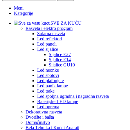
Meni
Kategorije
SVE ZA KUĆU
Rasveta i elektro program
Solarna rasveta
Led reflektori
Led paneli
Led sijalice
Sijalice E27
Sijalice E14
Sijalice GU10
Led neonke
Led spotovi
Led plafonjere
Led panik lampe
Led trake
Led spoljna ugradna i nagradna rasveta
Baterijske LED lampe
Led oprema
Dekorativna rasveta
Dvorište i bašta
Domaćinstvo
Bela Tehnika i Kućni Aparati