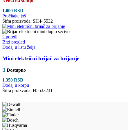
Nema na stanju
1.000
RSD
Pročitajte još
Šifra proizvoda:
SH445532
Uporedi
Brzi pregled
Dodaj u listu želja
Mini električni brijač za brijanje
Dostupno
1.350
RSD
Dodaj u korpu
Šifra proizvoda:
H5533231