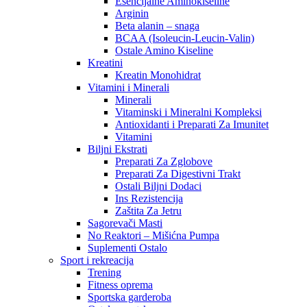
Esencijalne Aminokiseline
Arginin
Beta alanin – snaga
BCAA (Isoleucin-Leucin-Valin)
Ostale Amino Kiseline
Kreatini
Kreatin Monohidrat
Vitamini i Minerali
Minerali
Vitaminski i Mineralni Kompleksi
Antioxidanti i Preparati Za Imunitet
Vitamini
Biljni Ekstrati
Preparati Za Zglobove
Preparati Za Digestivni Trakt
Ostali Biljni Dodaci
Ins Rezistencija
Zaštita Za Jetru
Sagorevači Masti
No Reaktori – Mišićna Pumpa
Suplementi Ostalo
Sport i rekreacija
Trening
Fitness oprema
Sportska garderoba