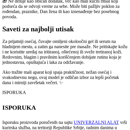
🎁 Ne deluje kao običan dodatak, već kao mali kućni ritual koji
podseća da se odvoji vreme za sebe. Može biti pažljiv poklon za
rođendan, praznike, Dan žena ili kao iznenađenje bez posebnog
povoda.
Saveti za najbolji utisak
Za prijatniji osećaj, čuvajte omiljeni okoloočni gel ili serum na
hladnijem mestu, a zatim ga nanesite pre masaže. Ne pritiskajte kožu
i ne koristite uređaj na iritiranoj, oštećenoj ili sveže tretiranoj koži.
Redovnim, blagim i pravilnim korišćenjem dobijate rutinu koja je
jednostavna, opuštajuća i laka za održavanje.
Ako tražite mali aparat koji spaja praktičnost, nežan osećaj i
svakodnevnu negu, ovaj model je odličan izbor za lepši početak
dana i mirniji završetak večeri. ✨
ISPORUKA
ISPORUKA
Isporuku proizvoda poručenih na sajtu
UNIVERZALNI ALAT
vrši
kurirska služba, na teritoriji Republike Srbije, radnim danima u