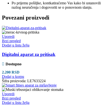
Po prijemu pošiljke, kontkatiraćemo Vas kako bi ustanovili
razlog neuručenja i dogovoriti se o ponovnom slanju.
Povezani proizvodi
Uporedi
Brzi pregled
Dodaj u listu želja
Digitalni aparat za pritisak
Dostupno
2.200
RSD
Dodaj u korpu
Šifra proizvoda:
LE7633224
Uporedi
Brzi pregled
Dodaj u listu želja