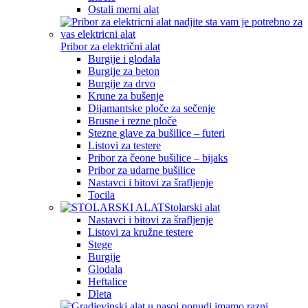
Ostali merni alat
Pribor za električni alat
Burgije i glodala
Burgije za beton
Burgije za drvo
Krune za bušenje
Dijamantske ploče za sečenje
Brusne i rezne ploče
Stezne glave za bušilice – futeri
Listovi za testere
Pribor za čeone bušilice – bijaks
Pribor za udarne bušilice
Nastavci i bitovi za šrafljenje
Tocila
Stolarski alat
Nastavci i bitovi za šrafljenje
Listovi za kružne testere
Stege
Burgije
Glodala
Heftalice
Dleta