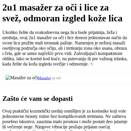
2u1 masažer za oči i lice za
svež, odmoran izgled kože lica
Ukoliko želite da svakodnevna nega lica bude prijatnija, brža i
urednija, ovaj 2u1 masažer za oči i lice donosi jednostavan način da
svom licu pružite mali trenutak pažnje. Namenjen je nežnoj masaži
osetljivog područja oko očiju, ali i tretiranju zona oko usana, obraza
i čela, gde se umor najčešće prvo vidi. Zahvaljujući kompaktnom
obliku, lako se koristi kod kuće, na putovanju ili pre važnog izlaska,
kada želite da koža izgleda svežije i odmornije. ✨
Masažer
za oči
Zašto će vam se dopasti
Ovaj praktični kozmetički uređaj osmišljen je za korisnike koji vole
jednostavne beauty rutine bez komplikovanih tretmana. Ne zahteva
posebno iskustvo, zauzima malo prostora i može postati deo jutarnje
ili večernje nege. Njegove vibracije pružaju prijatan osećaj