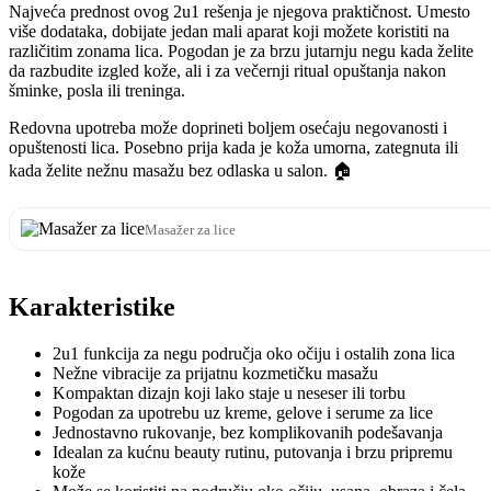
Najveća prednost ovog 2u1 rešenja je njegova praktičnost. Umesto
više dodataka, dobijate jedan mali aparat koji možete koristiti na
različitim zonama lica. Pogodan je za brzu jutarnju negu kada želite
da razbudite izgled kože, ali i za večernji ritual opuštanja nakon
šminke, posla ili treninga.
Redovna upotreba može doprineti boljem osećaju negovanosti i
opuštenosti lica. Posebno prija kada je koža umorna, zategnuta ili
kada želite nežnu masažu bez odlaska u salon. 🏠
Masažer za lice
Karakteristike
2u1 funkcija za negu područja oko očiju i ostalih zona lica
Nežne vibracije za prijatnu kozmetičku masažu
Kompaktan dizajn koji lako staje u neseser ili torbu
Pogodan za upotrebu uz kreme, gelove i serume za lice
Jednostavno rukovanje, bez komplikovanih podešavanja
Idealan za kućnu beauty rutinu, putovanja i brzu pripremu
kože