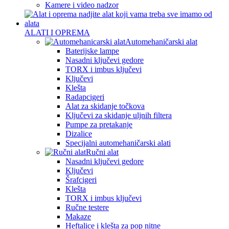
Kamere i video nadzor
ALATI I OPREMA
Automehaničarski alat
Baterijske lampe
Nasadni ključevi gedore
TORX i imbus ključevi
Ključevi
Klešta
Radapcigeri
Alat za skidanje točkova
Ključevi za skidanje uljnih filtera
Pumpe za pretakanje
Dizalice
Specijalni automehaničarski alati
Ručni alat
Nasadni ključevi gedore
Ključevi
Šrafcigeri
Klešta
TORX i imbus ključevi
Ručne testere
Makaze
Heftalice i klešta za pop nitne