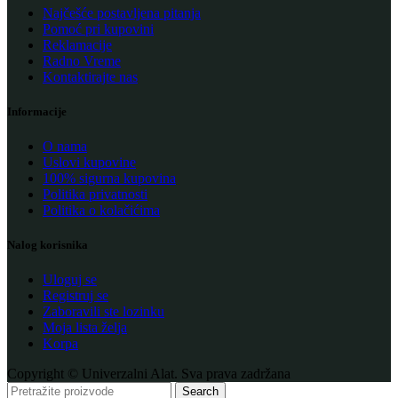
Najčešće postavljena pitanja
Pomoć pri kupovini
Reklamacije
Radno Vreme
Kontaktirajte nas
Informacije
O nama
Uslovi kupovine
100% sigurna kupovina
Politika privatnosti
Politika o kolačićima
Nalog korisnika
Uloguj se
Registruj se
Zaboravili ste lozinku
Moja lista želja
Korpa
Copyright © Univerzalni Alat. Sva prava zadržana
Search