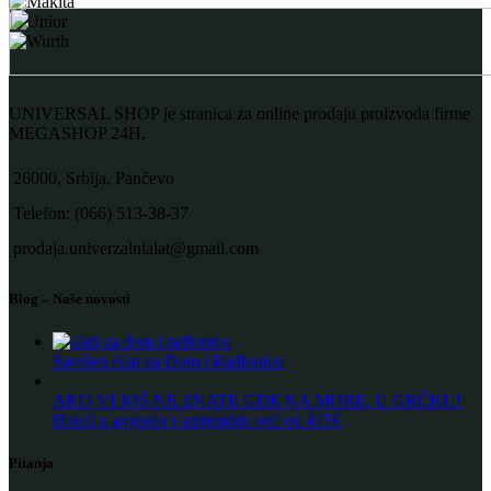
UNIVERSAL SHOP je stranica za online prodaju proizvoda firme
MEGASHOP 24H.
26000, Srbija, Pančevo
Telefon: (066) 513-38-37
prodaja.univerzalnialat@gmail.com
Blog – Naše novosti
Savršen Alat za Dom i Radionicu
AKO VI JOŠ NE ZNATE GDE NA MORE, U GRČKU!
Hoteli u avgustu i septembru već od 415€
Pitanja