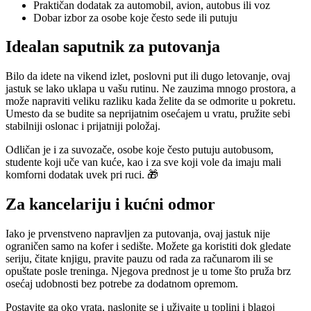
Praktičan dodatak za automobil, avion, autobus ili voz
Dobar izbor za osobe koje često sede ili putuju
Idealan saputnik za putovanja
Bilo da idete na vikend izlet, poslovni put ili dugo letovanje, ovaj
jastuk se lako uklapa u vašu rutinu. Ne zauzima mnogo prostora, a
može napraviti veliku razliku kada želite da se odmorite u pokretu.
Umesto da se budite sa neprijatnim osećajem u vratu, pružite sebi
stabilniji oslonac i prijatniji položaj.
Odličan je i za suvozače, osobe koje često putuju autobusom,
studente koji uče van kuće, kao i za sve koji vole da imaju mali
komforni dodatak uvek pri ruci. 🎁
Za kancelariju i kućni odmor
Iako je prvenstveno napravljen za putovanja, ovaj jastuk nije
ograničen samo na kofer i sedište. Možete ga koristiti dok gledate
seriju, čitate knjigu, pravite pauzu od rada za računarom ili se
opuštate posle treninga. Njegova prednost je u tome što pruža brz
osećaj udobnosti bez potrebe za dodatnom opremom.
Postavite ga oko vrata, naslonite se i uživajte u toplini i blagoj