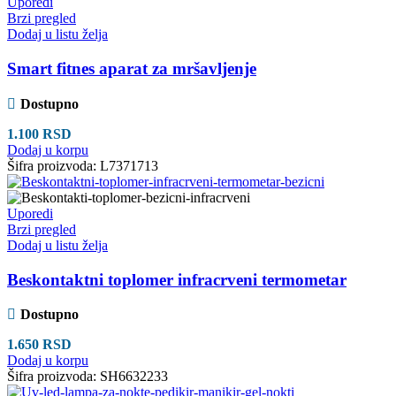
Uporedi
Brzi pregled
Dodaj u listu želja
Smart fitnes aparat za mršavljenje
Dostupno
1.100
RSD
Dodaj u korpu
Šifra proizvoda:
L7371713
Uporedi
Brzi pregled
Dodaj u listu želja
Beskontaktni toplomer infracrveni termometar
Dostupno
1.650
RSD
Dodaj u korpu
Šifra proizvoda:
SH6632233