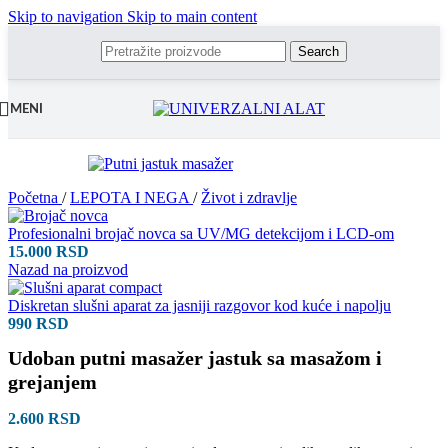
Skip to navigation
Skip to main content
Search
MENI
Početna
/
LEPOTA I NEGA
/
Život i zdravlje
Profesionalni brojač novca sa UV/MG detekcijom i LCD-om
15.000
RSD
Nazad na proizvod
Diskretan slušni aparat za jasniji razgovor kod kuće i napolju
990
RSD
Udoban putni masažer jastuk sa masažom i
grejanjem
2.600
RSD