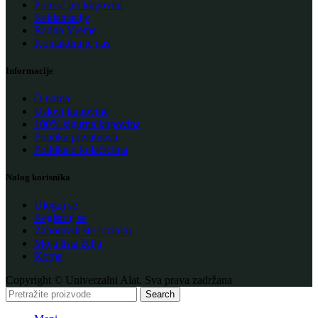
Pomoć pri kupovini
Reklamacije
Radno Vreme
Kontaktirajte nas
Informacije
O nama
Uslovi kupovine
100% sigurna kupovina
Politika privatnosti
Politika o kolačićima
Nalog korisnika
Uloguj se
Registruj se
Zaboravili ste lozinku
Moja lista želja
Korpa
Copyright © Univerzalni Alat. Sva prava zadržana
Search