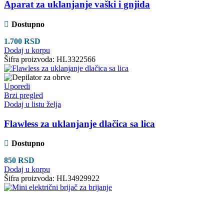
Aparat za uklanjanje vaški i gnjida
Dostupno
1.700
RSD
Dodaj u korpu
Šifra proizvoda:
HL3322566
Uporedi
Brzi pregled
Dodaj u listu želja
Flawless za uklanjanje dlačica sa lica
Dostupno
850
RSD
Dodaj u korpu
Šifra proizvoda:
HL34929922