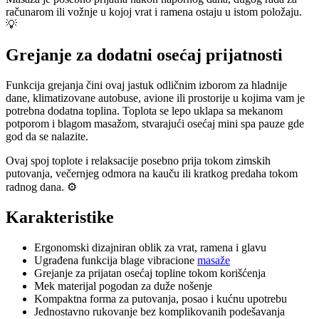
računarom ili vožnje u kojoj vrat i ramena ostaju u istom položaju.
💡
Grejanje za dodatni osećaj prijatnosti
Funkcija grejanja čini ovaj jastuk odličnim izborom za hladnije
dane, klimatizovane autobuse, avione ili prostorije u kojima vam je
potrebna dodatna toplina. Toplota se lepo uklapa sa mekanom
potporom i blagom masažom, stvarajući osećaj mini spa pauze gde
god da se nalazite.
Ovaj spoj toplote i relaksacije posebno prija tokom zimskih
putovanja, večernjeg odmora na kauču ili kratkog predaha tokom
radnog dana. ⚙️
Karakteristike
Ergonomski dizajniran oblik za vrat, ramena i glavu
Ugrađena funkcija blage vibracione
masaže
Grejanje za prijatan osećaj topline tokom korišćenja
Mek materijal pogodan za duže nošenje
Kompaktna forma za putovanja, posao i kućnu upotrebu
Jednostavno rukovanje bez komplikovanih podešavanja