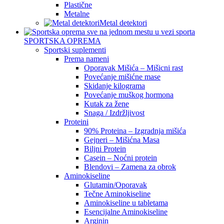
Plastične
Metalne
Metal detektori
SPORTSKA OPREMA
Sportski suplementi
Prema nameni
Oporavak Mišića – Mišicni rast
Povećanje mišićne mase
Skidanje kilograma
Povećanje muškog hormona
Kutak za žene
Snaga / Izdržljivost
Proteini
90% Proteina – Izgradnja mišića
Gejneri – Mišićna Masa
Biljni Protein
Casein – Noćni protein
Blendovi – Zamena za obrok
Aminokiseline
Glutamin/Oporavak
Tečne Aminokiseline
Aminokiseline u tabletama
Esencijalne Aminokiseline
Arginin