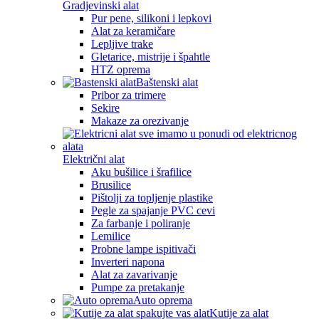
Gradjevinski alat
Pur pene, silikoni i lepkovi
Alat za keramičare
Lepljive trake
Gletarice, mistrije i špahtle
HTZ oprema
Baštenski alat
Pribor za trimere
Sekire
Makaze za orezivanje
Električni alat
Aku bušilice i šrafilice
Brusilice
Pištolji za topljenje plastike
Pegle za spajanje PVC cevi
Za farbanje i poliranje
Lemilice
Probne lampe ispitivači
Inverteri napona
Alat za zavarivanje
Pumpe za pretakanje
Auto oprema
Kutije za alat