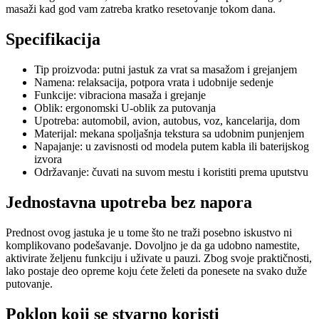
masaži kad god vam zatreba kratko resetovanje tokom dana.
Specifikacija
Tip proizvoda: putni jastuk za vrat sa masažom i grejanjem
Namena: relaksacija, potpora vrata i udobnije sedenje
Funkcije: vibraciona masaža i grejanje
Oblik: ergonomski U-oblik za putovanja
Upotreba: automobil, avion, autobus, voz, kancelarija, dom
Materijal: mekana spoljašnja tekstura sa udobnim punjenjem
Napajanje: u zavisnosti od modela putem kabla ili baterijskog
izvora
Održavanje: čuvati na suvom mestu i koristiti prema uputstvu
Jednostavna upotreba bez napora
Prednost ovog jastuka je u tome što ne traži posebno iskustvo ni
komplikovano podešavanje. Dovoljno je da ga udobno namestite,
aktivirate željenu funkciju i uživate u pauzi. Zbog svoje praktičnosti,
lako postaje deo opreme koju ćete želeti da ponesete na svako duže
putovanje.
Poklon koji se stvarno koristi