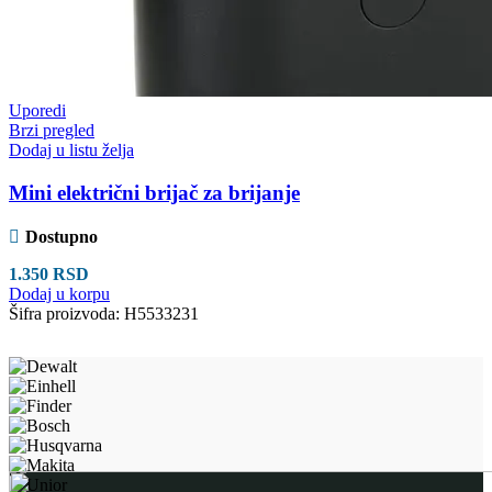
Uporedi
Brzi pregled
Dodaj u listu želja
Mini električni brijač za brijanje
Dostupno
1.350
RSD
Dodaj u korpu
Šifra proizvoda:
H5533231