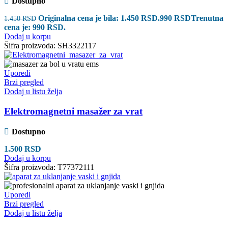
Dostupno
Originalna cena je bila: 1.450 RSD.
990
RSD
Trenutna
1.450
RSD
cena je: 990 RSD.
Dodaj u korpu
Šifra proizvoda:
SH3322117
Uporedi
Brzi pregled
Dodaj u listu želja
Elektromagnetni masažer za vrat
Dostupno
1.500
RSD
Dodaj u korpu
Šifra proizvoda:
T77372111
Uporedi
Brzi pregled
Dodaj u listu želja