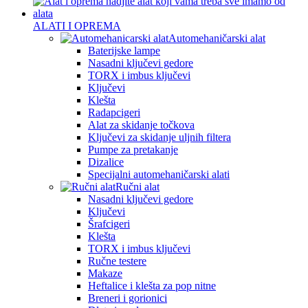
ALATI I OPREMA
Automehaničarski alat
Baterijske lampe
Nasadni ključevi gedore
TORX i imbus ključevi
Ključevi
Klešta
Radapcigeri
Alat za skidanje točkova
Ključevi za skidanje uljnih filtera
Pumpe za pretakanje
Dizalice
Specijalni automehaničarski alati
Ručni alat
Nasadni ključevi gedore
Ključevi
Šrafcigeri
Klešta
TORX i imbus ključevi
Ručne testere
Makaze
Heftalice i klešta za pop nitne
Breneri i gorionici