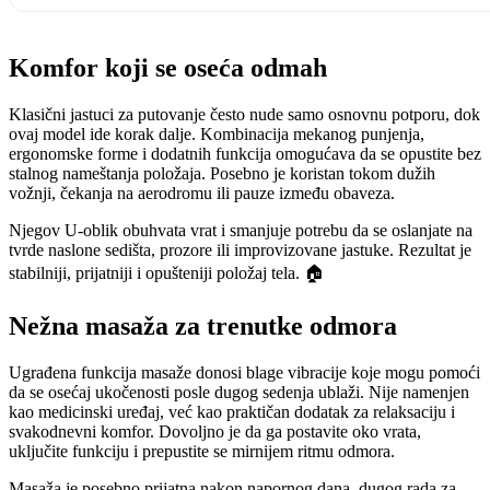
Komfor koji se oseća odmah
Klasični jastuci za putovanje često nude samo osnovnu potporu, dok
ovaj model ide korak dalje. Kombinacija mekanog punjenja,
ergonomske forme i dodatnih funkcija omogućava da se opustite bez
stalnog nameštanja položaja. Posebno je koristan tokom dužih
vožnji, čekanja na aerodromu ili pauze između obaveza.
Njegov U-oblik obuhvata vrat i smanjuje potrebu da se oslanjate na
tvrde naslone sedišta, prozore ili improvizovane jastuke. Rezultat je
stabilniji, prijatniji i opušteniji položaj tela. 🏠
Nežna masaža za trenutke odmora
Ugrađena funkcija masaže donosi blage vibracije koje mogu pomoći
da se osećaj ukočenosti posle dugog sedenja ublaži. Nije namenjen
kao medicinski uređaj, već kao praktičan dodatak za relaksaciju i
svakodnevni komfor. Dovoljno je da ga postavite oko vrata,
uključite funkciju i prepustite se mirnijem ritmu odmora.
Masaža je posebno prijatna nakon napornog dana, dugog rada za