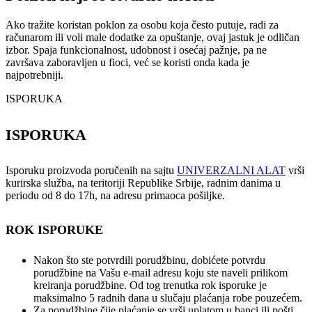
Ako tražite koristan poklon za osobu koja često putuje, radi za
računarom ili voli male dodatke za opuštanje, ovaj jastuk je odličan
izbor. Spaja funkcionalnost, udobnost i osećaj pažnje, pa ne
završava zaboravljen u fioci, već se koristi onda kada je
najpotrebniji.
ISPORUKA
ISPORUKA
Isporuku proizvoda poručenih na sajtu
UNIVERZALNI ALAT
vrši
kurirska služba, na teritoriji Republike Srbije, radnim danima u
periodu od 8 do 17h, na adresu primaoca pošiljke.
ROK ISPORUKE
Nakon što ste potvrdili porudžbinu, dobićete potvrdu
porudžbine na Vašu e-mail adresu koju ste naveli prilikom
kreiranja porudžbine. Od tog trenutka rok isporuke je
maksimalno 5 radnih dana u slučaju plaćanja robe pouzećem.
Za porudžbine čije plaćanje se vrši uplatom u banci ili pošti,