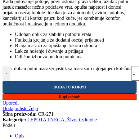
Kada putovanje potraje, pravi oslonac pravi veliku razliku: putni
jastuk masažer nežno podržava vrat, opušta napetost i donosi
prijatan osećaj toplote. Idealan je za automobil, avion, autobus,
kancelariju ili kratku pauzu kod kuće, jer kombinuje komfor,
praktičnost i relaksaciju u jednom dodatku.
Udoban oblik za stabilnu potporu vrata
Funkcija grejanja za dodatni osećaj prijatnosti
Blaga masaža za opuštanje tokom odmora
Lak za nošenje i čuvanje u prtljagu
Odličan izbor za poklon putnicima
Udoban putni masažer jastuk sa masažom i grejanjem količina
-
DODAJ U KORPU
Kupi odmah
Uporedi
Dodaj u listu želja
Šifra proizvoda:
CR-271
Kategorije:
LEPOTA I NEGA
,
Život i zdravlje
Podeli
Opis