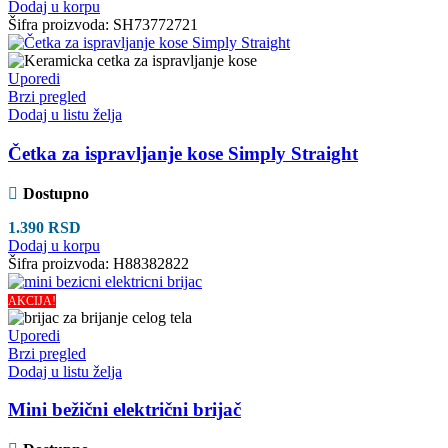
Dodaj u korpu
Šifra proizvoda:
SH73772721
Uporedi
Brzi pregled
Dodaj u listu želja
Četka za ispravljanje kose Simply Straight
Dostupno
1.390
RSD
Dodaj u korpu
Šifra proizvoda:
H88382822
AKCIJA!
Uporedi
Brzi pregled
Dodaj u listu želja
Mini bežični električni brijač