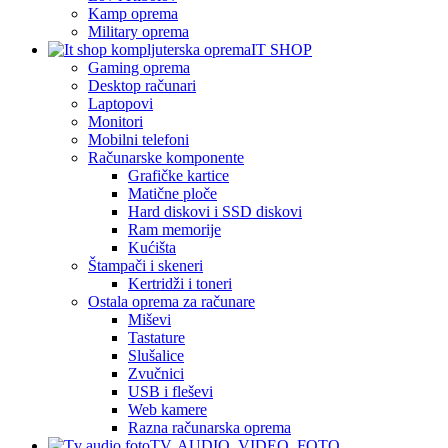
Kamp oprema
Military oprema
IT SHOP
Gaming oprema
Desktop računari
Laptopovi
Monitori
Mobilni telefoni
Računarske komponente
Grafičke kartice
Matične ploče
Hard diskovi i SSD diskovi
Ram memorije
Kućišta
Štampači i skeneri
Kertridži i toneri
Ostala oprema za računare
Miševi
Tastature
Slušalice
Zvučnici
USB i fleševi
Web kamere
Razna računarska oprema
TV, AUDIO, VIDEO, FOTO