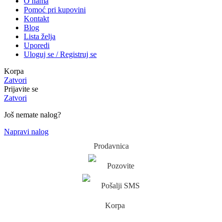
O nama
Pomoć pri kupovini
Kontakt
Blog
Lista želja
Uporedi
Uloguj se / Registruj se
Korpa
Zatvori
Prijavite se
Zatvori
Još nemate nalog?
Napravi nalog
Prodavnica
Pozovite
Pošalji SMS
Korpa