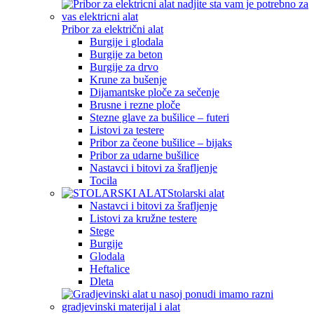
Pribor za električni alat
Burgije i glodala
Burgije za beton
Burgije za drvo
Krune za bušenje
Dijamantske ploče za sečenje
Brusne i rezne ploče
Stezne glave za bušilice – futeri
Listovi za testere
Pribor za čeone bušilice – bijaks
Pribor za udarne bušilice
Nastavci i bitovi za šrafljenje
Tocila
Stolarski alat
Nastavci i bitovi za šrafljenje
Listovi za kružne testere
Stege
Burgije
Glodala
Heftalice
Dleta