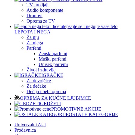
TV uredjaji
Audio komponente
Dronovi
Oprema za TV
LEPOTA I NEGA
Za nju
Za njega
Parfemi
Ženski parfemi
Muški parfemi
Unisex parfemi
Život i zdravlje
IGRAČKE
Za devojčice
Za dečake
Dečija i bebi oprema
OPREMA ZA KUĆNE LJUBIMCE
GEDŽETI
PROMOTIVNE AKCIJE
OSTALE KATEGORIJE
Univerzalni Alat
Prodavnica