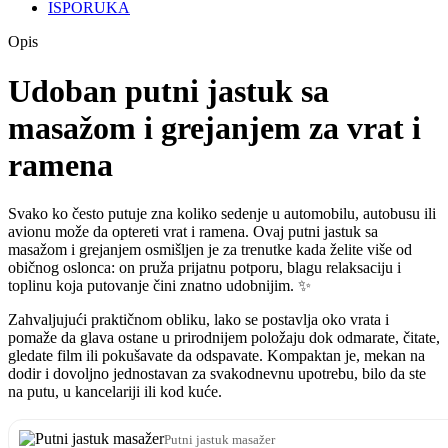
ISPORUKA
Opis
Udoban putni jastuk sa
masažom i grejanjem za vrat i
ramena
Svako ko često putuje zna koliko sedenje u automobilu, autobusu ili
avionu može da optereti vrat i ramena. Ovaj putni jastuk sa
masažom i grejanjem osmišljen je za trenutke kada želite više od
običnog oslonca: on pruža prijatnu potporu, blagu relaksaciju i
toplinu koja putovanje čini znatno udobnijim. ✨
Zahvaljujući praktičnom obliku, lako se postavlja oko vrata i
pomaže da glava ostane u prirodnijem položaju dok odmarate, čitate,
gledate film ili pokušavate da odspavate. Kompaktan je, mekan na
dodir i dovoljno jednostavan za svakodnevnu upotrebu, bilo da ste
na putu, u kancelariji ili kod kuće.
Putni jastuk masažer