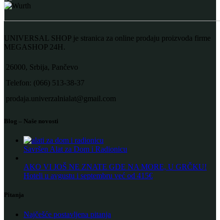
UNIVERSAL SHOP je stranica za online prodaju proizvoda firme
MEGASHOP 24H.
26000, Srbija, Pančevo
Telefon: (066) 513-38-37
prodaja.univerzalnialat@gmail.com
Blog – Naše novosti
Savršen Alat za Dom i Radionicu
AKO VI JOŠ NE ZNATE GDE NA MORE, U GRČKU!
Hoteli u avgustu i septembru već od 415€
Pitanja
Najčešće postavljena pitanja