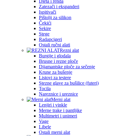
Dleta i renda
Zatezači i ekspanderi
Ispitivači
Pištolji za silikon
Čekići
Sekire
Stege
Radapcigeri
Ostali ručni alati
Rezni alat
Burgije i glodala
Brusne i rezne ploče
Dijamantske ploče za sečenje
Krune za bušenje
Listovi za testere
Stezne glave za bušilice (futeri)
Tocila
Nareznice i ureznice
Merni alat
Lenjiri i vinkle
Merne trake i pantljike
Multimetri i unimeri
Vage
Libele
Ostali merni alat