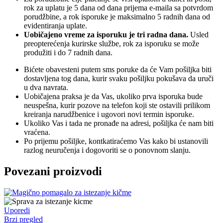
rok za uplatu je 5 dana od dana prijema e-maila sa potvrdom
porudžbine, a rok isporuke je maksimalno 5 radnih dana od
evidentiranja uplate.
Uobičajeno vreme za isporuku je tri radna dana.
Usled
preopterećenja kurirske službe, rok za isporuku se može
produžiti i do 7 radnih dana.
Bićete obavesteni putem sms poruke da će Vam pošiljka biti
dostavljena tog dana, kurir svaku pošiljku pokušava da uruči
u dva navrata.
Uobičajena praksa je da Vas, ukoliko prva isporuka bude
neuspešna, kurir pozove na telefon koji ste ostavili prilikom
kreiranja narudžbenice i ugovori novi termin isporuke.
Ukoliko Vas i tada ne pronađe na adresi, pošiljka će nam biti
vraćena.
Po prijemu pošiljke, kontkatiraćemo Vas kako bi ustanovili
razlog neuručenja i dogovoriti se o ponovnom slanju.
Povezani proizvodi
Uporedi
Brzi pregled