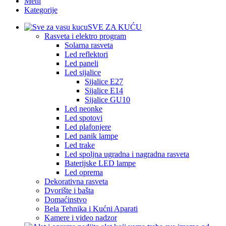
Meni
Kategorije
SVE ZA KUĆU
Rasveta i elektro program
Solarna rasveta
Led reflektori
Led paneli
Led sijalice
Sijalice E27
Sijalice E14
Sijalice GU10
Led neonke
Led spotovi
Led plafonjere
Led panik lampe
Led trake
Led spoljna ugradna i nagradna rasveta
Baterijske LED lampe
Led oprema
Dekorativna rasveta
Dvorište i bašta
Domaćinstvo
Bela Tehnika i Kućni Aparati
Kamere i video nadzor