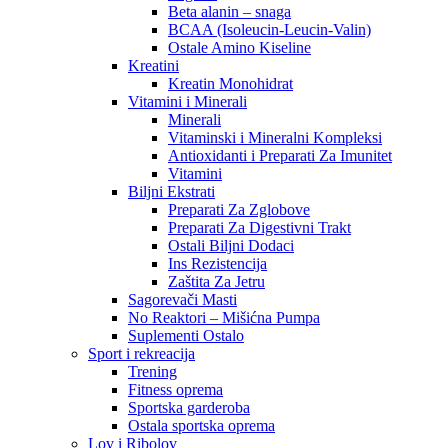
Beta alanin – snaga
BCAA (Isoleucin-Leucin-Valin)
Ostale Amino Kiseline
Kreatini
Kreatin Monohidrat
Vitamini i Minerali
Minerali
Vitaminski i Mineralni Kompleksi
Antioxidanti i Preparati Za Imunitet
Vitamini
Biljni Ekstrati
Preparati Za Zglobove
Preparati Za Digestivni Trakt
Ostali Biljni Dodaci
Ins Rezistencija
Zaštita Za Jetru
Sagorevači Masti
No Reaktori – Mišićna Pumpa
Suplementi Ostalo
Sport i rekreacija
Trening
Fitness oprema
Sportska garderoba
Ostala sportska oprema
Lov i Ribolov