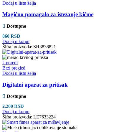
Dodaj u listu želja
Magično pomagalo za istezanje kičme
Dostupno
860
RSD
Dodaj u korpu
Šifra proizvoda:
SH3838821
Uporedi
Brzi pregled
Dodaj u listu želja
Digitalni aparat za pritisak
Dostupno
2.200
RSD
Dodaj u korpu
Šifra proizvoda:
LE7633224