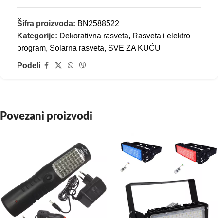
Šifra proizvoda:
BN2588522
Kategorije:
Dekorativna rasveta
,
Rasveta i elektro
program
,
Solarna rasveta
,
SVE ZA KUĆU
Podeli
Povezani proizvodi