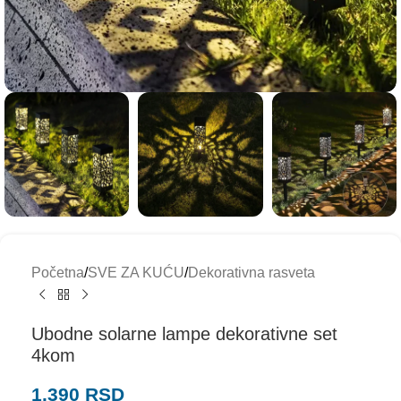
Početna
/
SVE ZA KUĆU
/
Dekorativna rasveta
Ubodne solarne lampe dekorativne set
4kom
1.390
RSD