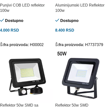
Punjivi COB LED reflektor
Aluminijumski LED Reflektor
100w
100w
Dostupno
Dostupno
4.000
RSD
8.400
RSD
DODAJ U KORPU
DODAJ U KORPU
Šifra proizvoda:
H00002
Šifra proizvoda:
H7737379
Reflektor 50w SMD sa
Reflektor 50w SMD