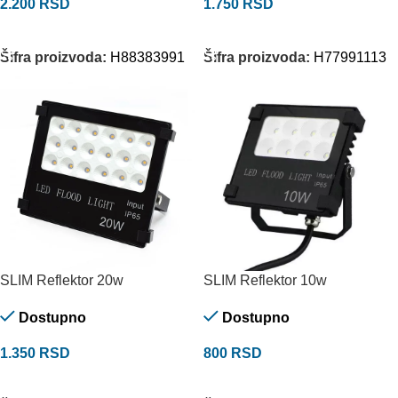
2.200
RSD
1.750
RSD
DODAJ U KORPU
DODAJ U KORPU
Šifra proizvoda:
H88383991
Šifra proizvoda:
H77991113
SLIM Reflektor 20w
SLIM Reflektor 10w
Dostupno
Dostupno
1.350
RSD
800
RSD
DODAJ U KORPU
DODAJ U KORPU