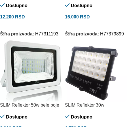
Dostupno
Dostupno
12.200
RSD
16.000
RSD
DODAJ U KORPU
DODAJ U KORPU
Šifra proizvoda:
H77311193
Šifra proizvoda:
H77379899
SLIM Reflektor 50w bele boje
SLIM Reflektor 30w
Dostupno
Dostupno