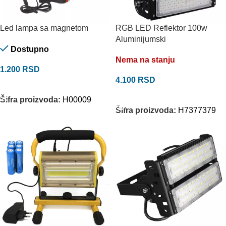
Led lampa sa magnetom
RGB LED Reflektor 100w
Aluminijumski
Dostupno
Nema na stanju
1.200
RSD
4.100
RSD
DODAJ U KORPU
PROČITAJTE JOŠ
Šifra proizvoda:
H00009
Šifra proizvoda:
H7377379