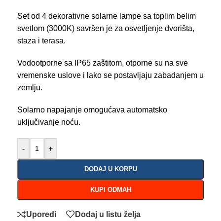
Set od 4 dekorativne solarne lampe sa toplim belim
svetlom (3000K) savršen je za osvetljenje dvorišta,
staza i terasa.
Vodootporne sa IP65 zaštitom, otporne su na sve
vremenske uslove i lako se postavljaju zabadanjem u
zemlju.
Solarno napajanje omogućava automatsko
uključivanje noću.
-
+
DODAJ U KORPU
KUPI ODMAH
Uporedi
Dodaj u listu želja