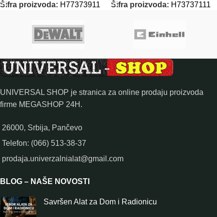
Šifra proizvoda:
H77373911
Šifra proizvoda:
H73737111
UNIVERSAL SHOP je stranica za online prodaju proizvoda
firme MEGASHOP 24H.
26000, Srbija, Pančevo
Telefon: (066) 513-38-37
prodaja.univerzalnialat@gmail.com
BLOG – NAŠE NOVOSTI
Savršen Alat za Dom i Radionicu