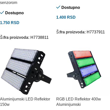
senzorom
Dostupno
Dostupno
1.400
RSD
1.750
RSD
DODAJ U KORPU
DODAJ U KORPU
Šifra proizvoda:
H7737911
Šifra proizvoda:
H7738811
Aluminijumski LED Reflektor
RGB LED Reflektor 400w
150w
Aluminijumski