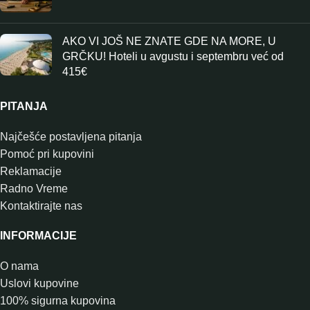
AKO VI JOŠ NE ZNATE GDE NA MORE, U
GRČKU! Hoteli u avgustu i septembru već od
415€
PITANJA
Najčešće postavljena pitanja
Pomoć pri kupovini
Reklamacije
Radno Vreme
Kontaktirajte nas
INFORMACIJE
O nama
Uslovi kupovine
100% sigurna kupovina