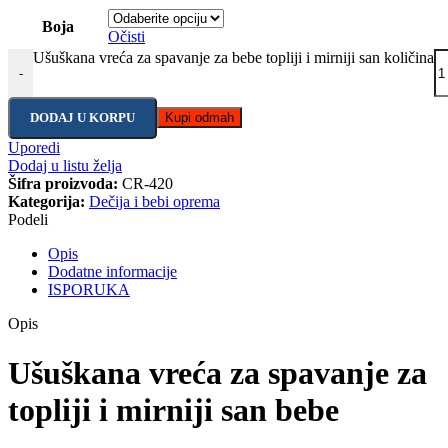
Boja
Očisti
Ušuškana vreća za spavanje za bebe topliji i mirniji san količina
-
DODAJ U KORPU
Kupi odmah
Uporedi
Dodaj u listu želja
Šifra proizvoda:
CR-420
Kategorija:
Dečija i bebi oprema
Podeli
Opis
Dodatne informacije
ISPORUKA
Opis
Ušuškana vreća za spavanje za
topliji i mirniji san bebe