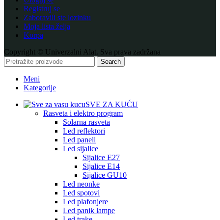
Registruj se
Zaboravili ste lozinku
Moja lista želja
Korpa
Copyright © Univerzalni Alat. Sva prava zadržana
Search
Meni
Kategorije
SVE ZA KUĆU
Rasveta i elektro program
Solarna rasveta
Led reflektori
Led paneli
Led sijalice
Sijalice E27
Sijalice E14
Sijalice GU10
Led neonke
Led spotovi
Led plafonjere
Led panik lampe
Led trake