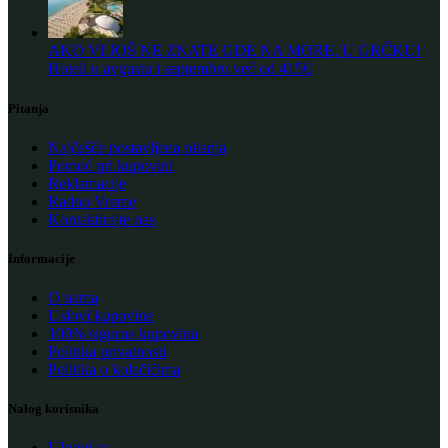
AKO VI JOŠ NE ZNATE GDE NA MORE, U GRČKU!
Hoteli u avgustu i septembru već od 415€
Pitanja
Najčešće postavljena pitanja
Pomoć pri kupovini
Reklamacije
Radno Vreme
Kontaktirajte nas
Informacije
O nama
Uslovi kupovine
100% sigurna kupovina
Politika privatnosti
Politika o kolačićima
Nalog korisnika
Uloguj se