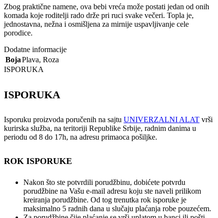
Zbog praktične namene, ova bebi vreća može postati jedan od onih
komada koje roditelji rado drže pri ruci svake večeri. Topla je,
jednostavna, nežna i osmišljena za mirnije uspavljivanje cele
porodice.
Dodatne informacije
Boja
Plava
,
Roza
ISPORUKA
ISPORUKA
Isporuku proizvoda poručenih na sajtu
UNIVERZALNI ALAT
vrši
kurirska služba, na teritoriji Republike Srbije, radnim danima u
periodu od 8 do 17h, na adresu primaoca pošiljke.
ROK ISPORUKE
Nakon što ste potvrdili porudžbinu, dobićete potvrdu
porudžbine na Vašu e-mail adresu koju ste naveli prilikom
kreiranja porudžbine. Od tog trenutka rok isporuke je
maksimalno 5 radnih dana u slučaju plaćanja robe pouzećem.
Za porudžbine čije plaćanje se vrši uplatom u banci ili pošti,