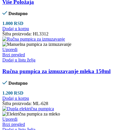
Više Položaja
Dostupno
1.000
RSD
Dodaj u korpu
Šifra proizvoda:
HL3312
Uporedi
Brzi pregled
Dodaj u listu želja
Ručna pumpica za izmuzavanje mleka 150ml
Dostupno
1.200
RSD
Dodaj u korpu
Šifra proizvoda:
ML-628
Uporedi
Brzi pregled
Dodaj u listu želja