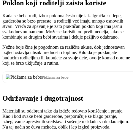
Poklon koji roditelji zaista koriste
Kada se beba rodi, izbor poklona često nije lak. Igračke su lepe,
garderoba se brzo preraste, a roditelji već imaju mnogo osnovnih
stvari. Vreća za spavanje je zato praktičan poklon koji ima jasnu
svakodnevnu namenu. Može se koristiti od prvih nedelja, lako se
kombinuje sa drugim bebi stvarima i deluje pažljivo odabrano.
Nežne boje čine je pogodnom za različite ukuse, dok jednostavan
izgled ostavlja utisak urednosti i topline. Bilo da je poklanjate
budućim roditeljima ili kupujete za svoje dete, ovo je komad opreme
koji se brzo uključuje u rutinu.
Pidžama za bebe
Održavanje i dugotrajnost
Materijali su odabrani tako da izdrže redovno korišćenje i pranje.
Kao i kod svake bebi garderobe, preporučuje se blago pranje,
izbegavanje agresivnih sredstava i sušenje u skladu sa deklaracijom.
Na taj način se čuva mekoća, oblik i lep izgled proizvoda.