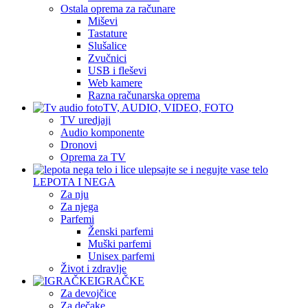
Ostala oprema za računare
Miševi
Tastature
Slušalice
Zvučnici
USB i fleševi
Web kamere
Razna računarska oprema
TV, AUDIO, VIDEO, FOTO
TV uredjaji
Audio komponente
Dronovi
Oprema za TV
LEPOTA I NEGA
Za nju
Za njega
Parfemi
Ženski parfemi
Muški parfemi
Unisex parfemi
Život i zdravlje
IGRAČKE
Za devojčice
Za dečake