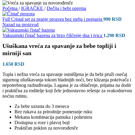
Početna
/
IGRAČKE
/
Dečija i bebi oprema
Full Cristal set za pranje prozora bez mrlja i penjanja
990
RSD
Nazad na proizvod
Vakuumski čistač bazena za brzo čišćenje dna i ivica
1.290
RSD
Ušuškana vreća za spavanje za bebe topliji i
mirniji san
1.650
RSD
Topla i nežna vreća za spavanje osmišljena je da bebi pruži osećaj
sigurnog ušuškavanja tokom hladnijih noći, bez klizanja pokrivača i
nepotrebnog razbuđivanja. Lagana je za oblačenje, prijatna na dodir
i praktična za roditelje koji žele jednostavno rešenje za svakodnevnu
noćnu rutinu.
Za bebe uzrasta do 3 meseca
Bez rukava za prirodnije pomeranje ruku
Mekana kombinacija pamuka i poliestera
Dostupna u roze i plavoj boji
Praktičan poklon za novorođenče