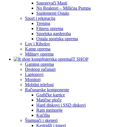
Sagorevači Masti
No Reaktori – Mišićna Pumpa
Suplementi Ostalo
Sport i rekreacija
Trening
Fitness oprema
Sportska garderoba
Ostala sportska oprema
Lov i Ribolov
Kamp oprema
Military oprema
IT SHOP
Gaming oprema
Desktop računari
Laptopovi
Monitori
Mobilni telefoni
Računarske komponente
Grafičke kartice
Matične ploče
Hard diskovi i SSD diskovi
Ram memorije
Kućišta
Štampači i skeneri
Kertridži i toneri