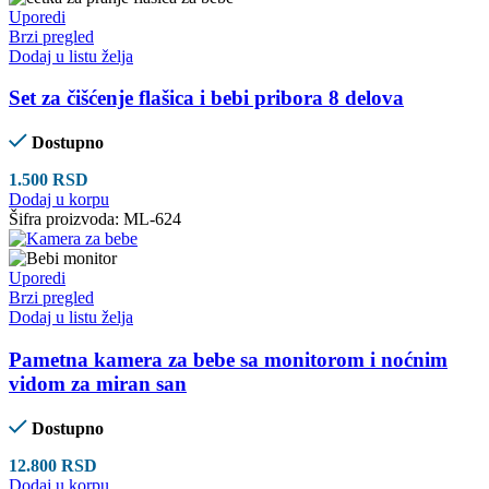
Uporedi
Brzi pregled
Dodaj u listu želja
Set za čišćenje flašica i bebi pribora 8 delova
Dostupno
1.500
RSD
Dodaj u korpu
Šifra proizvoda:
ML-624
Uporedi
Brzi pregled
Dodaj u listu želja
Pametna kamera za bebe sa monitorom i noćnim
vidom za miran san
Dostupno
12.800
RSD
Dodaj u korpu