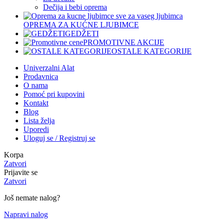
Dečija i bebi oprema
OPREMA ZA KUĆNE LJUBIMCE
GEDŽETI
PROMOTIVNE AKCIJE
OSTALE KATEGORIJE
Univerzalni Alat
Prodavnica
O nama
Pomoć pri kupovini
Kontakt
Blog
Lista želja
Uporedi
Uloguj se / Registruj se
Korpa
Zatvori
Prijavite se
Zatvori
Još nemate nalog?
Napravi nalog