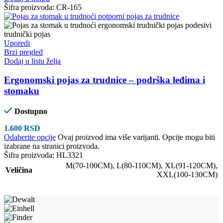
Šifra proizvoda:
CR-165
Uporedi
Brzi pregled
Dodaj u listu želja
Ergonomski pojas za trudnice – podrška leđima i
stomaku
Dostupno
1.600
RSD
Odaberite opcije
Ovaj proizvod ima više varijanti. Opcije mogu biti
izabrane na stranici proizvoda.
Šifra proizvoda:
HL3321
M(70-100CM)
,
L(80-110CM)
,
XL(91-120CM)
,
Veličina
XXL(100-130CM)