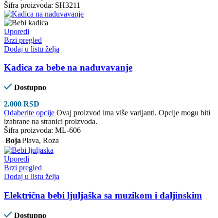
Šifra proizvoda:
SH3211
Uporedi
Brzi pregled
Dodaj u listu želja
Kadica za bebe na naduvavanje
Dostupno
2.000
RSD
Odaberite opcije
Ovaj proizvod ima više varijanti. Opcije mogu biti
izabrane na stranici proizvoda.
Šifra proizvoda:
ML-606
Boja
Plava
,
Roza
Uporedi
Brzi pregled
Dodaj u listu želja
Električna bebi ljuljaška sa muzikom i daljinskim
Dostupno