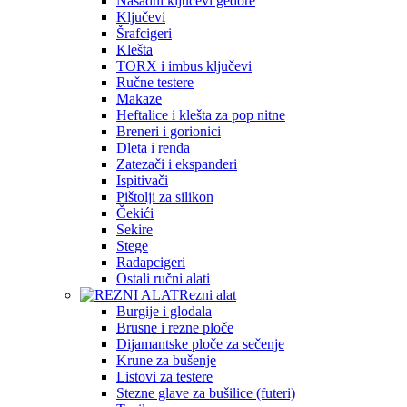
Nasadni ključevi gedore
Ključevi
Šrafcigeri
Klešta
TORX i imbus ključevi
Ručne testere
Makaze
Heftalice i klešta za pop nitne
Breneri i gorionici
Dleta i renda
Zatezači i ekspanderi
Ispitivači
Pištolji za silikon
Čekići
Sekire
Stege
Radapcigeri
Ostali ručni alati
Rezni alat
Burgije i glodala
Brusne i rezne ploče
Dijamantske ploče za sečenje
Krune za bušenje
Listovi za testere
Stezne glave za bušilice (futeri)