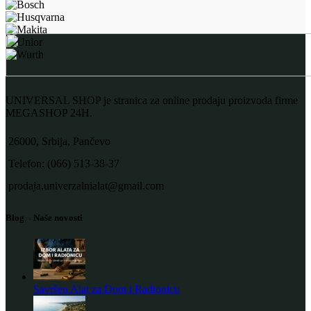
UNIVERSAL SHOP je stranica za online prodaju proizvoda firme
MEGASHOP 24H.
26000, Srbija, Pančevo
Telefon: (066) 513-38-37
prodaja.univerzalnialat@gmail.com
Blog – Naše novosti
Savršen Alat za Dom i Radionicu