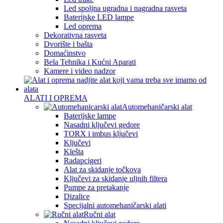
Led spoljna ugradna i nagradna rasveta
Baterijske LED lampe
Led oprema
Dekorativna rasveta
Dvorište i bašta
Domaćinstvo
Bela Tehnika i Kućni Aparati
Kamere i video nadzor
ALATI I OPREMA
Automehaničarski alat
Baterijske lampe
Nasadni ključevi gedore
TORX i imbus ključevi
Ključevi
Klešta
Radapcigeri
Alat za skidanje točkova
Ključevi za skidanje uljnih filtera
Pumpe za pretakanje
Dizalice
Specijalni automehaničarski alati
Ručni alat