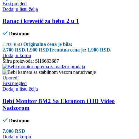
Brzi pregled
Dodaj u listu želja
Ranac i krevetić za bebu 2 u 1
Dostupno
Originalna cena je bila:
2.700
RSD
2.700 RSD.
1.900
RSD
Trenutna cena je: 1.900 RSD.
Dodaj u korpu
Šifra proizvoda:
SH6663687
Uporedi
Brzi pregled
Dodaj u listu želja
Bebi Monitor BM2 Sa Ekranom i HD Video
Nadzorom
Dostupno
7.000
RSD
Dodaj u korpu