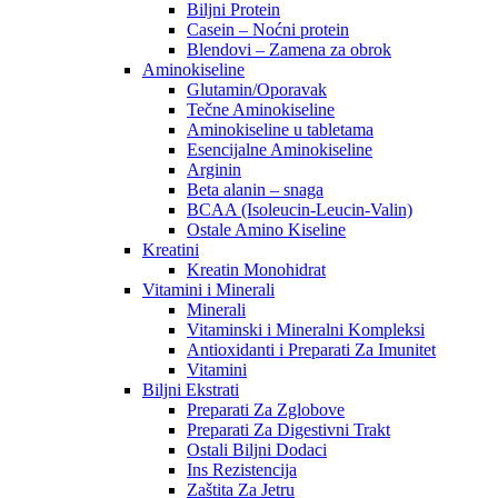
Biljni Protein
Casein – Noćni protein
Blendovi – Zamena za obrok
Aminokiseline
Glutamin/Oporavak
Tečne Aminokiseline
Aminokiseline u tabletama
Esencijalne Aminokiseline
Arginin
Beta alanin – snaga
BCAA (Isoleucin-Leucin-Valin)
Ostale Amino Kiseline
Kreatini
Kreatin Monohidrat
Vitamini i Minerali
Minerali
Vitaminski i Mineralni Kompleksi
Antioxidanti i Preparati Za Imunitet
Vitamini
Biljni Ekstrati
Preparati Za Zglobove
Preparati Za Digestivni Trakt
Ostali Biljni Dodaci
Ins Rezistencija
Zaštita Za Jetru