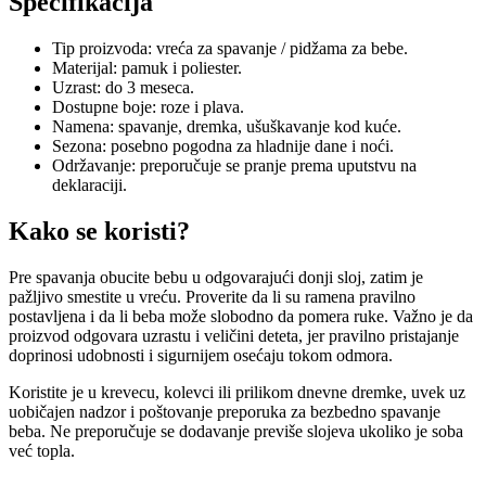
Specifikacija
Tip proizvoda: vreća za spavanje / pidžama za bebe.
Materijal: pamuk i poliester.
Uzrast: do 3 meseca.
Dostupne boje: roze i plava.
Namena: spavanje, dremka, ušuškavanje kod kuće.
Sezona: posebno pogodna za hladnije dane i noći.
Održavanje: preporučuje se pranje prema uputstvu na
deklaraciji.
Kako se koristi?
Pre spavanja obucite bebu u odgovarajući donji sloj, zatim je
pažljivo smestite u vreću. Proverite da li su ramena pravilno
postavljena i da li beba može slobodno da pomera ruke. Važno je da
proizvod odgovara uzrastu i veličini deteta, jer pravilno pristajanje
doprinosi udobnosti i sigurnijem osećaju tokom odmora.
Koristite je u krevecu, kolevci ili prilikom dnevne dremke, uvek uz
uobičajen nadzor i poštovanje preporuka za bezbedno spavanje
beba. Ne preporučuje se dodavanje previše slojeva ukoliko je soba
već topla.