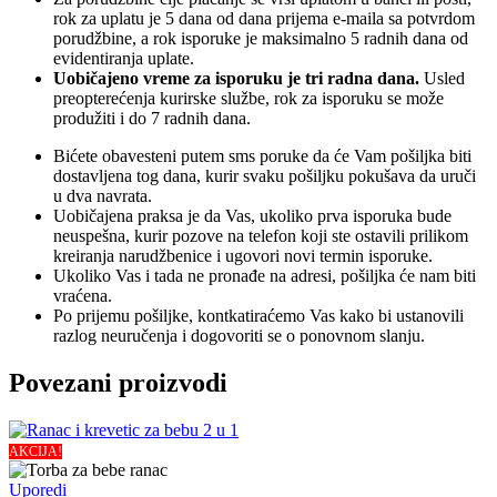
rok za uplatu je 5 dana od dana prijema e-maila sa potvrdom
porudžbine, a rok isporuke je maksimalno 5 radnih dana od
evidentiranja uplate.
Uobičajeno vreme za isporuku je tri radna dana.
Usled
preopterećenja kurirske službe, rok za isporuku se može
produžiti i do 7 radnih dana.
Bićete obavesteni putem sms poruke da će Vam pošiljka biti
dostavljena tog dana, kurir svaku pošiljku pokušava da uruči
u dva navrata.
Uobičajena praksa je da Vas, ukoliko prva isporuka bude
neuspešna, kurir pozove na telefon koji ste ostavili prilikom
kreiranja narudžbenice i ugovori novi termin isporuke.
Ukoliko Vas i tada ne pronađe na adresi, pošiljka će nam biti
vraćena.
Po prijemu pošiljke, kontkatiraćemo Vas kako bi ustanovili
razlog neuručenja i dogovoriti se o ponovnom slanju.
Povezani proizvodi
AKCIJA!
Uporedi