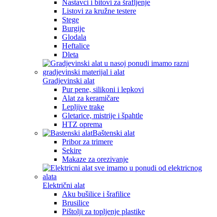
Nastavci i bitovi za šrafljenje
Listovi za kružne testere
Stege
Burgije
Glodala
Heftalice
Dleta
Gradjevinski alat
Pur pene, silikoni i lepkovi
Alat za keramičare
Lepljive trake
Gletarice, mistrije i špahtle
HTZ oprema
Baštenski alat
Pribor za trimere
Sekire
Makaze za orezivanje
Električni alat
Aku bušilice i šrafilice
Brusilice
Pištolji za topljenje plastike