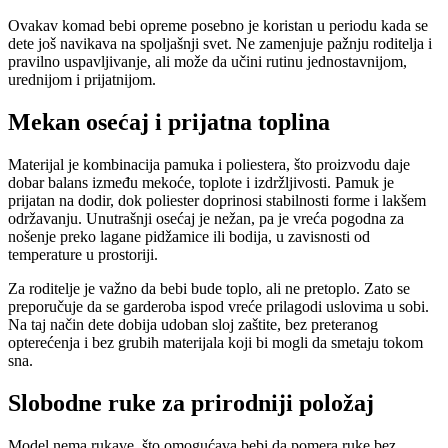
Ovakav komad bebi opreme posebno je koristan u periodu kada se
dete još navikava na spoljašnji svet. Ne zamenjuje pažnju roditelja i
pravilno uspavljivanje, ali može da učini rutinu jednostavnijom,
urednijom i prijatnijom.
Mekan osećaj i prijatna toplina
Materijal je kombinacija pamuka i poliestera, što proizvodu daje
dobar balans između mekoće, toplote i izdržljivosti. Pamuk je
prijatan na dodir, dok poliester doprinosi stabilnosti forme i lakšem
održavanju. Unutrašnji osećaj je nežan, pa je vreća pogodna za
nošenje preko lagane pidžamice ili bodija, u zavisnosti od
temperature u prostoriji.
Za roditelje je važno da bebi bude toplo, ali ne pretoplo. Zato se
preporučuje da se garderoba ispod vreće prilagodi uslovima u sobi.
Na taj način dete dobija udoban sloj zaštite, bez preteranog
opterećenja i bez grubih materijala koji bi mogli da smetaju tokom
sna.
Slobodne ruke za prirodniji položaj
Model nema rukave, što omogućava bebi da pomera ruke bez