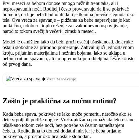
Prvi meseci sa bebom donose mnogo nežnih trenutaka, ali i
neprospavanih noći. Roditelji često proveravaju da li se pokrivač
pomerio, da li je bebi hladno ili da li je tkanina previše stegnuta oko
tela. Ova vreća za spavanje – pidžama za bebe napravljena je kao
praktično, udobno i toplo rešenje za svakodnevno uspavljivanje,
naročito tokom svežijih večeri i zimskih meseci.
Model je osmišljen tako da bebi pruži osećaj ušuškanosti, dok ruke
ostaju slobodne za prirodno pomeranje. Zahvaljujući jednostavnom
kroju, prijatnim materijalima i nežnim bojama, lako se uklapa u
bebinu rutinu spavanja, ali i u opremu koju roditelji najčešće koriste
od prvog dana.
Vreća za spavanje
Zašto je praktična za noćnu rutinu?
Kada beba spava, pokrivač se lako može pomeriti, naročito ako se
dete vrpolji ili podiže nogice. Vreća-pidžama pomaže da telo ostane
ušuškano tokom cele noći, bez potrebe za čestim nameštanjem
ćebeta. Roditeljima to donosi dodatni mir, jer je beba prijatno
pokrivena, a prostor oko lica ostaje slobodan.