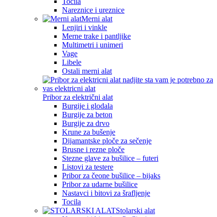
Tocila
Nareznice i ureznice
Merni alat
Lenjiri i vinkle
Merne trake i pantljike
Multimetri i unimeri
Vage
Libele
Ostali merni alat
Pribor za električni alat
Burgije i glodala
Burgije za beton
Burgije za drvo
Krune za bušenje
Dijamantske ploče za sečenje
Brusne i rezne ploče
Stezne glave za bušilice – futeri
Listovi za testere
Pribor za čeone bušilice – bijaks
Pribor za udarne bušilice
Nastavci i bitovi za šrafljenje
Tocila
Stolarski alat