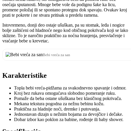
osećaja sputanosti. Mnoge bebe vole da podignu šake ka licu,
promene položaj ili se spontano protegnu dok spavaju. Ovakav kroj
prati te pokrete i ne stvara pritisak u predelu ramena.
Istovremeno, donji deo ostaje ušuškan, pa su stomak, leđa i nogice
bolje zaštićeni od hladnoće nego kod običnog pokrivača koji se lako
sklizne. To je naročito praktično za noćna hranjenja, presvlačenje i
vraćanje bebe u krevetac.
Bebi vreća za san
Karakteristike
Topla bebi vreća-pidžama za svakodnevno spavanje i odmor.
Kroj bez rukava omogućava slobodno pomeranje ruku.
Pomaže da beba ostane ušuškana bez klasičnog pokrivača.
Mekana tekstura pogodna za nežnu bebinu kožu.
Praktična za hladnije noći, dremke i putovanja.
Jednostavan dizajn u nežnim bojama za devojčice i dečake.
Dobar izbor kao poklon za babine, rođenje ili baby shower.