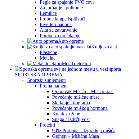
Pegle za spajanje PVC cevi
Za farbanje i poliranje
Lemilice
Probne lampe ispitivači
Inverteri napona
Alat za zavarivanje
Pumpe za pretakanje
Auto oprema
Kutije za alat
Plastične
Metalne
Metal detektori
SPORTSKA OPREMA
Sportski suplementi
Prema nameni
Oporavak Mišića – Mišicni rast
Povećanje mišićne mase
Skidanje kilograma
Povećanje muškog hormona
Kutak za žene
Snaga / Izdržljivost
Proteini
90% Proteina – Izgradnja mišića
Gejneri – Mišićna Masa