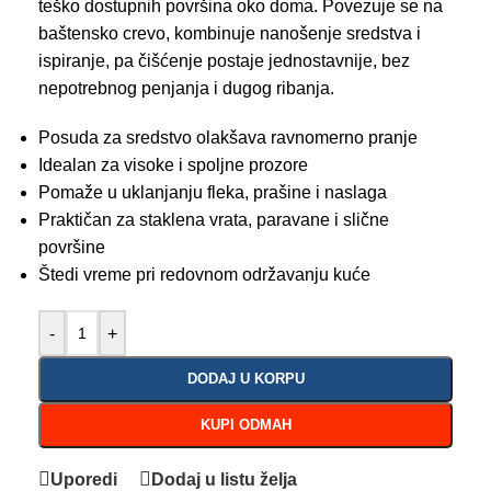
teško dostupnih površina oko doma. Povezuje se na
baštensko crevo, kombinuje nanošenje sredstva i
ispiranje, pa čišćenje postaje jednostavnije, bez
nepotrebnog penjanja i dugog ribanja.
Posuda za sredstvo olakšava ravnomerno pranje
Idealan za visoke i spoljne prozore
Pomaže u uklanjanju fleka, prašine i naslaga
Praktičan za staklena vrata, paravane i slične
površine
Štedi vreme pri redovnom održavanju kuće
-
+
DODAJ U KORPU
KUPI ODMAH
Uporedi
Dodaj u listu želja