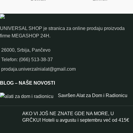
UNIVERSAL SHOP je stranica za online prodaju proizvoda
firme MEGASHOP 24H.
26000, Srbija, Pančevo
Telefon: (066) 513-38-37
prodaja.univerzalnialat@gmail.com
BLOG – NAŠE NOVOSTI
Savršen Alat za Dom i Radionicu
AKO VI JOŠ NE ZNATE GDE NA MORE, U
GRČKU! Hoteli u avgustu i septembru već od 415€