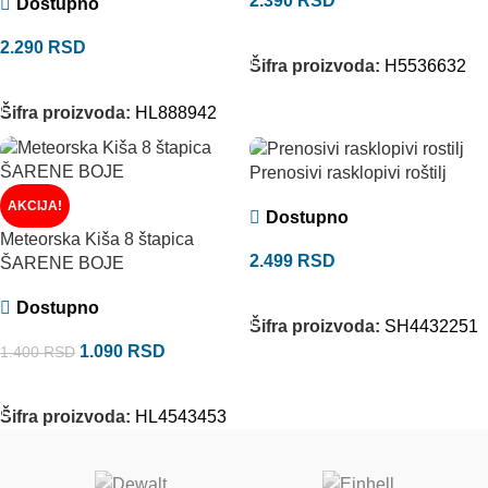
2.390
RSD
Dostupno
DODAJ U KORPU
2.290
RSD
Šifra proizvoda:
H5536632
DODAJ U KORPU
Šifra proizvoda:
HL888942
Prenosivi rasklopivi roštilj
AKCIJA!
Dostupno
Meteorska Kiša 8 štapica
2.499
RSD
ŠARENE BOJE
DODAJ U KORPU
Dostupno
Šifra proizvoda:
SH4432251
1.090
RSD
1.400
RSD
DODAJ U KORPU
Šifra proizvoda:
HL4543453