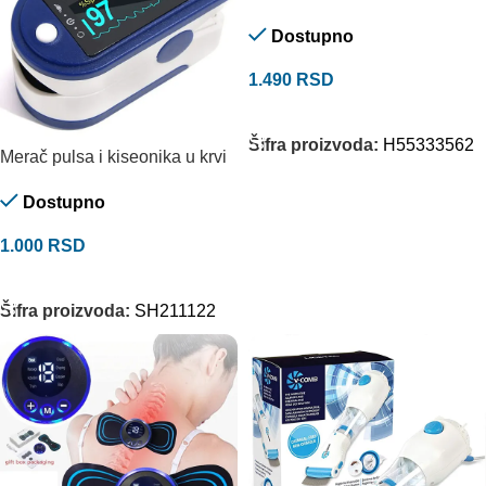
Dostupno
1.490
RSD
DODAJ U KORPU
Šifra proizvoda:
H55333562
Merač pulsa i kiseonika u krvi
Dostupno
1.000
RSD
DODAJ U KORPU
Šifra proizvoda:
SH211122