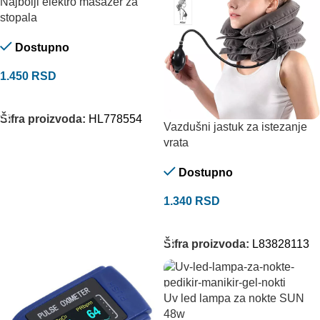
Najbolji elektro masažer za
stopala
Dostupno
1.450
RSD
DODAJ U KORPU
Šifra proizvoda:
HL778554
Vazdušni jastuk za istezanje
vrata
Dostupno
1.340
RSD
DODAJ U KORPU
Šifra proizvoda:
L83828113
Uv led lampa za nokte SUN
48w