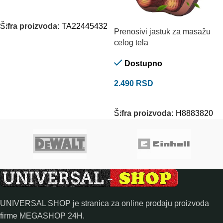
DODAJ U KORPU
Šifra proizvoda:
TA22445432
Prenosivi jastuk za masažu
celog tela
Dostupno
2.490
RSD
DODAJ U KORPU
Šifra proizvoda:
H8883820
UNIVERSAL SHOP je stranica za online prodaju proizvoda
firme MEGASHOP 24H.