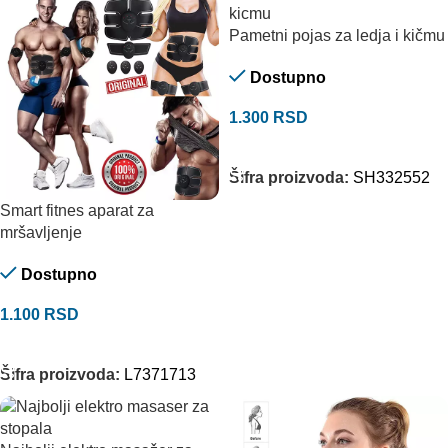
Pametni pojas za ledja i kičmu
Dostupno
1.300
RSD
DODAJ U KORPU
Šifra proizvoda:
SH332552
Smart fitnes aparat za
mršavljenje
Dostupno
1.100
RSD
DODAJ U KORPU
Šifra proizvoda:
L7371713