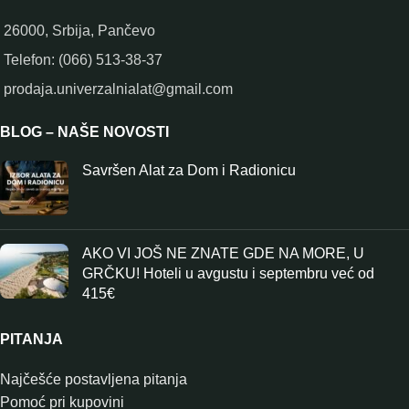
26000, Srbija, Pančevo
Telefon: (066) 513-38-37
prodaja.univerzalnialat@gmail.com
BLOG – NAŠE NOVOSTI
Savršen Alat za Dom i Radionicu
AKO VI JOŠ NE ZNATE GDE NA MORE, U
GRČKU! Hoteli u avgustu i septembru već od
415€
PITANJA
Najčešće postavljena pitanja
Pomoć pri kupovini