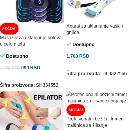
Aparat za uklanjanje vaški i
AKCIJA!
gnjida
Masažer za uklanjanje bolova
u celom telu
Dostupno
Dostupno
1.700
RSD
DODAJ U KORPU
990
RSD
1.690
RSD
Šifra proizvoda:
HL3322566
DODAJ U KORPU
Šifra proizvoda:
SH334552
AKCIJA!
Profesionalni bežični trimer
mašinica za šišanje