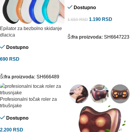
Dostupno
1.190
RSD
1.650
RSD
Epilator za bezbolno skidanje
DODAJ U KORPU
dlacica
Šifra proizvoda:
SH6647223
Dostupno
690
RSD
DODAJ U KORPU
Šifra proizvoda:
SH666489
Profesionalni točak roler za
trbušnjake
Dostupno
2.200
RSD