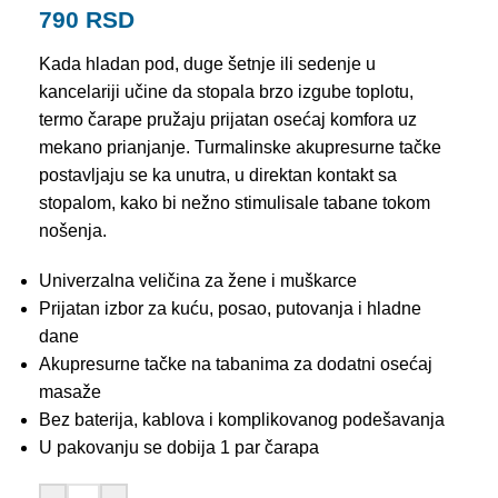
790
RSD
Kada hladan pod, duge šetnje ili sedenje u
kancelariji učine da stopala brzo izgube toplotu,
termo čarape pružaju prijatan osećaj komfora uz
mekano prianjanje. Turmalinske akupresurne tačke
postavljaju se ka unutra, u direktan kontakt sa
stopalom, kako bi nežno stimulisale tabane tokom
nošenja.
Univerzalna veličina za žene i muškarce
Prijatan izbor za kuću, posao, putovanja i hladne
dane
Akupresurne tačke na tabanima za dodatni osećaj
masaže
Bez baterija, kablova i komplikovanog podešavanja
U pakovanju se dobija 1 par čarapa