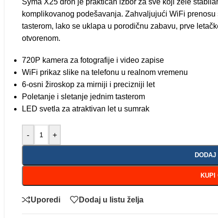
Syma X25 dron je praktičan izbor za sve koji žele stabila
komplikovanog podešavanja. Zahvaljujući WiFi prenosu s
tasterom, lako se uklapa u porodičnu zabavu, prve letačk
otvorenom.
720P kamera za fotografije i video zapise
WiFi prikaz slike na telefonu u realnom vremenu
6-osni žiroskop za mirniji i precizniji let
Poletanje i sletanje jednim tasterom
LED svetla za atraktivan let u sumrak
-
+
DODAJ
KUPI
Uporedi
Dodaj u listu želja