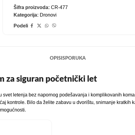
Šifra proizvoda:
CR-477
Kategorija:
Dronovi
Podeli
OPIS
ISPORUKA
za siguran početnički let
 u svet letenja bez napornog podešavanja i komplikovanih koman
j kontrole. Bilo da želite zabavu u dvorištu, snimanje kratkih k
 mogućnosti.