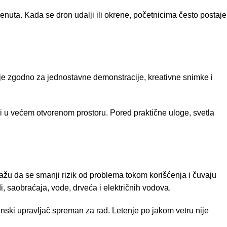
nuta. Kada se dron udalji ili okrene, početnicima često postaje
 je zgodno za jednostavne demonstracije, kreativne snimke i
i u većem otvorenom prostoru. Pored praktične uloge, svetla
žu da se smanji rizik od problema tokom korišćenja i čuvaju
, saobraćaja, vode, drveća i električnih vodova.
aljinski upravljač spreman za rad. Letenje po jakom vetru nije