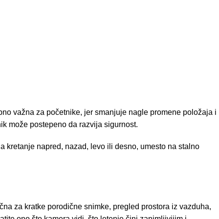
ebno važna za početnike, jer smanjuje nagle promene položaja i
nik može postepeno da razvija sigurnost.
a kretanje napred, nazad, levo ili desno, umesto na stalno
na za kratke porodične snimke, pregled prostora iz vazduha,
te ono što kamera vidi, što letenje čini zanimljivijim i