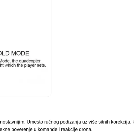
ednostavnijim. Umesto ručnog podizanja uz više sitnih korekcija
stekne poverenje u komande i reakcije drona.