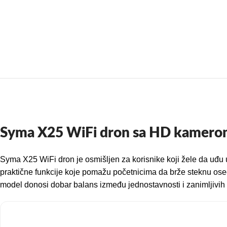
Syma X25 WiFi dron sa HD kamerom 
Syma X25 WiFi dron je osmišljen za korisnike koji žele da uđu
praktične funkcije koje pomažu početnicima da brže steknu oseća
model donosi dobar balans između jednostavnosti i zanimljivih