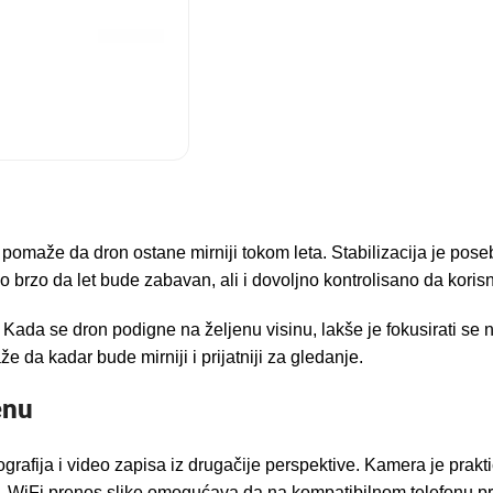
 pomaže da dron ostane mirniji tokom leta. Stabilizacija je pos
brzo da let bude zabavan, ali i dovoljno kontrolisano da koris
Kada se dron podigne na željenu visinu, lakše je fokusirati se n
e da kadar bude mirniji i prijatniji za gledanje.
enu
ja i video zapisa iz drugačije perspektive. Kamera je praktič
a. WiFi prenos slike omogućava da na kompatibilnom telefonu prati