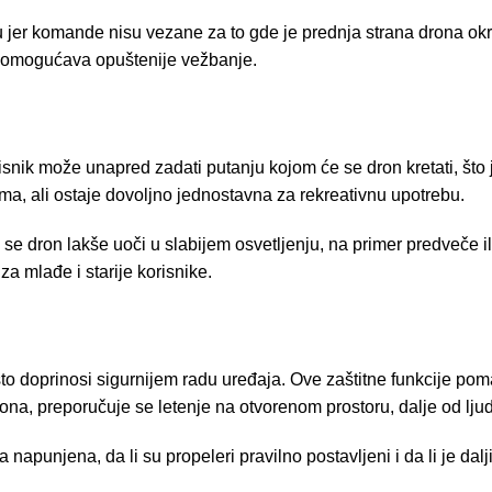
 jer komande nisu vezane za to gde je prednja strana drona okre
i omogućava opuštenije vežbanje.
snik može unapred zadati putanju kojom će se dron kretati, što
a, ali ostaje dovoljno jednostavna za rekreativnu upotrebu.
 dron lakše uoči u slabijem osvetljenju, na primer predveče il
za mlađe i starije korisnike.
 doprinosi sigurnijem radu uređaja. Ove zaštitne funkcije poma
a, preporučuje se letenje na otvorenom prostoru, dalje od ljudi
ija napunjena, da li su propeleri pravilno postavljeni i da li je d