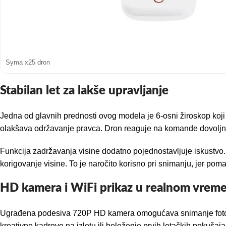
Syma x25 dron
Stabilan let za lakše upravljanje
Jedna od glavnih prednosti ovog modela je 6-osni žiroskop koji
olakšava održavanje pravca. Dron reaguje na komande dovoljno 
Funkcija zadržavanja visine dodatno pojednostavljuje iskustvo. 
korigovanje visine. To je naročito korisno pri snimanju, jer pomaž
HD kamera i WiFi prikaz u realnom vrem
Ugrađena podesiva 720P HD kamera omogućava snimanje fotografi
kreativne kadrove na izletu ili beleženje prvih letačkih pokušaj