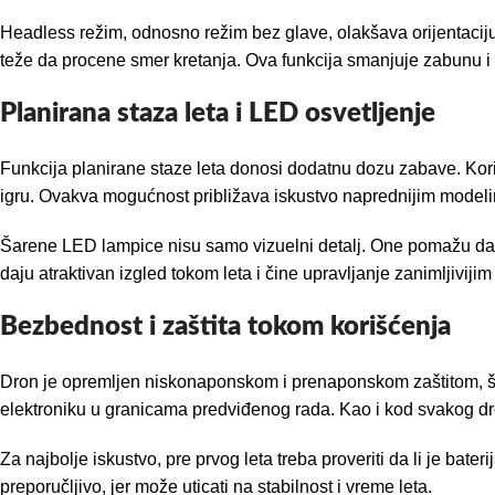
Headless režim, odnosno režim bez glave, olakšava orijentaciju
teže da procene smer kretanja. Ova funkcija smanjuje zabunu 
Planirana staza leta i LED osvetljenje
Funkcija planirane staze leta donosi dodatnu dozu zabave. Kori
igru. Ovakva mogućnost približava iskustvo naprednijim modelim
Šarene LED lampice nisu samo vizuelni detalj. One pomažu da se
daju atraktivan izgled tokom leta i čine upravljanje zanimljivijim 
Bezbednost i zaštita tokom korišćenja
Dron je opremljen niskonaponskom i prenaponskom zaštitom, što
elektroniku u granicama predviđenog rada. Kao i kod svakog dron
Za najbolje iskustvo, pre prvog leta treba proveriti da li je bater
preporučljivo, jer može uticati na stabilnost i vreme leta.