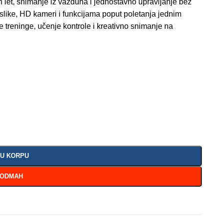
n let, snimanje iz vazduha i jednostavno upravljanje bez
like, HD kameri i funkcijama poput poletanja jednim
e treninge, učenje kontrole i kreativno snimanje na
 U KORPU
 ODMAH