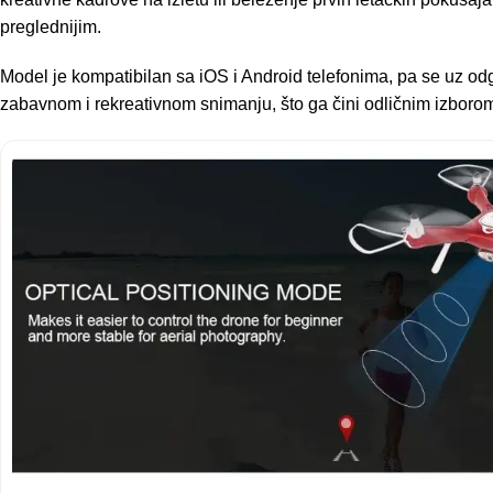
preglednijim.
Model je kompatibilan sa iOS i Android telefonima, pa se uz odgo
zabavnom i rekreativnom snimanju, što ga čini odličnim izborom