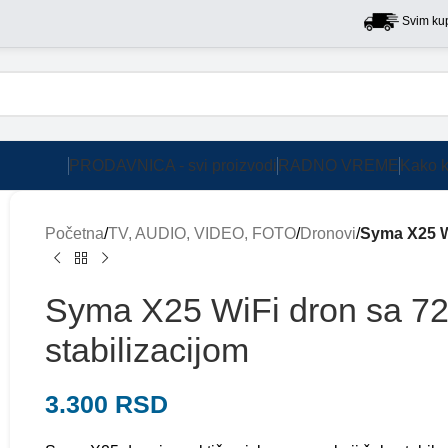
Svim kupcima na
PRODAVNICA - svi proizvodi
RADNO VREME
Kako k
Početna
/
TV, AUDIO, VIDEO, FOTO
/
Dronovi
/
Syma X25 W
Syma X25 WiFi dron sa 7
stabilizacijom
3.300
RSD