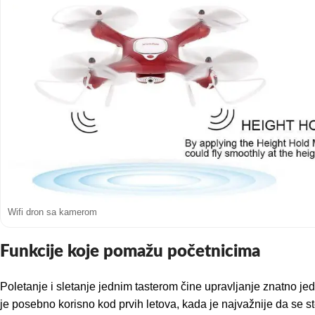
Wifi dron sa kamerom
Funkcije koje pomažu početnicima
Poletanje i sletanje jednim tasterom čine upravljanje znatno j
je posebno korisno kod prvih letova, kada je najvažnije da se 