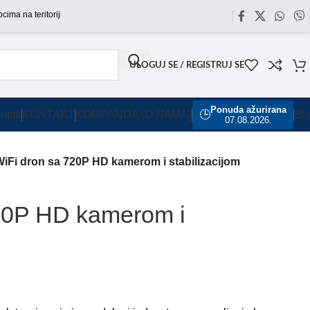
 teritoriji Srbije omogućili smo besplatnu dostavu za sve porudžbine sa našeg saj
ULOGUJ SE / REGISTRUJ SE
Ponuda ažurirana
upiti
KONTAKT
KOMPANIJA (O NAMA)
🕒
Bl
07.08.2026.
iFi dron sa 720P HD kamerom i stabilizacijom
20P HD kamerom i