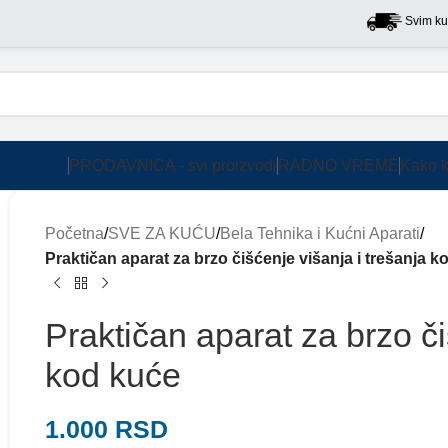
Svim kupcima 
PRODAVNICA - svi proizvodi
RADNO VREME
Kako k
Početna
/
SVE ZA KUĆU
/
Bela Tehnika i Kućni Aparati
/
Praktičan aparat za brzo čišćenje višanja i trešanja k
Praktičan aparat za brzo či
kod kuće
1.000
RSD