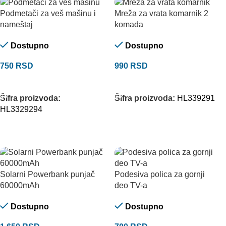
Podmetači za veš mašinu i
Mreža za vrata komarnik 2
nameštaj
komada
Dostupno
Dostupno
750
RSD
990
RSD
DODAJ U KORPU
DODAJ U KORPU
Šifra proizvoda:
Šifra proizvoda:
HL339291
HL3329294
Solarni Powerbank punjač
Podesiva polica za gornji
60000mAh
deo TV-a
Dostupno
Dostupno