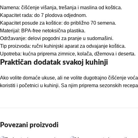
Namena: čišćenje višanja, trešanja i maslina od koštica.
Kapacitet rada: do 7 plodova odjednom.
Kapacitet posude za koštice: do približno 70 semena.
Materijal: BPA-free netoksična plastika.
Održavanje: delovi pogodni za pranje u sudomašini.
Tip proizvoda: ručni kuhinjski aparat za odvajanje koštica.
Upotreba: kućna priprema zimnice, kolača, džemova i deserta.
Praktičan dodatak svakoj kuhinji
Ako volite domaće ukuse, ali ne volite dugotrajno čišćenje voća
koristiti i početnici u kuhinji. Sa njim priprema sezonskih recepat
Povezani proizvodi