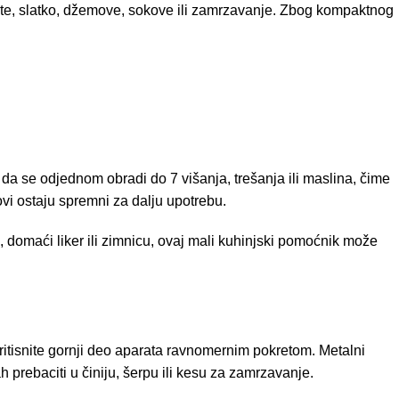
pote, slatko, džemove, sokove ili zamrzavanje. Zbog kompaktnog
a se odjednom obradi do 7 višanja, trešanja ili maslina, čime
vi ostaju spremni za dalju upotrebu.
 domaći liker ili zimnicu, ovaj mali kuhinjski pomoćnik može
ritisnite gornji deo aparata ravnomernim pokretom. Metalni
 prebaciti u činiju, šerpu ili kesu za zamrzavanje.