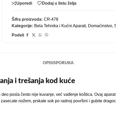
Uporedi
Dodaj u listu želja
Šifra proizvoda:
CR-478
Kategorije:
Bela Tehnika i Kućni Aparati
,
Domaćinstvo
,
Podeli
OPIS
ISPORUKA
anja i trešanja kod kuće
eo posla često nije kuvanje, već vađenje koštica. Ovaj aparat z
 zasecate nožem, prskate sok po radnoj površini i gubite dragoc