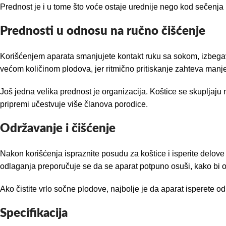
Prednost je i u tome što voće ostaje urednije nego kod sečenja 
Prednosti u odnosu na ručno čišćenje
Korišćenjem aparata smanjujete kontakt ruku sa sokom, izbegav
većom količinom plodova, jer ritmično pritiskanje zahteva manj
Još jedna velika prednost je organizacija. Koštice se skupljaju
pripremi učestvuje više članova porodice.
Održavanje i čišćenje
Nakon korišćenja ispraznite posudu za koštice i isperite delov
odlaganja preporučuje se da se aparat potpuno osuši, kako bi 
Ako čistite vrlo sočne plodove, najbolje je da aparat isperete 
Specifikacija