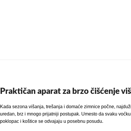
Praktičan aparat za brzo čišćenje viš
Kada sezona višanja, trešanja i domaće zimnice počne, najduži d
uredan, brz i mnogo prijatniji postupak. Umesto da svaku voćku
poklopac i koštice se odvajaju u posebnu posudu.