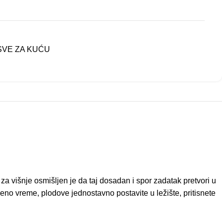
SVE ZA KUĆU
a višnje osmišljen je da taj dosadan i spor zadatak pretvori u
eno vreme, plodove jednostavno postavite u ležište, pritisnete