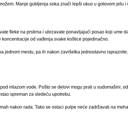
nožem. Manje gubljenja soka znači lepši ukus u gotovom jelu i č
ate fleke na prstima i ubrzavate ponavljajući posao koji ume 
e koncentracije od vađenja svake koštice pojedinačno.
 na jednom mestu, pa ih nakon završetka jednostavno ispraznite. 
e pod mlazom vode. Pošto se delovi mogu prati u sudomašini, od
ostao spreman za sledeću upotrebu.
odmah nakon rada. Tako se ostaci pulpe neće zadržavati na mehan