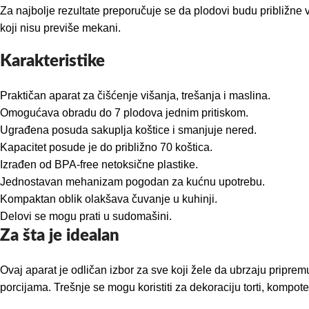
Za najbolje rezultate preporučuje se da plodovi budu približne ve
koji nisu previše mekani.
Karakteristike
Praktičan aparat za čišćenje višanja, trešanja i maslina.
Omogućava obradu do 7 plodova jednim pritiskom.
Ugrađena posuda sakuplja koštice i smanjuje nered.
Kapacitet posude je do približno 70 koštica.
Izrađen od BPA-free netoksične plastike.
Jednostavan mehanizam pogodan za kućnu upotrebu.
Kompaktan oblik olakšava čuvanje u kuhinji.
Delovi se mogu prati u sudomašini.
Za šta je idealan
Ovaj aparat je odličan izbor za sve koji žele da ubrzaju pripre
porcijama. Trešnje se mogu koristiti za dekoraciju torti, kompot