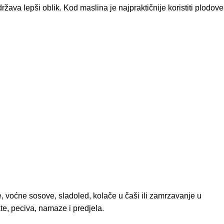
ržava lepši oblik. Kod maslina je najpraktičnije koristiti plodove
, voćne sosove, sladoled, kolače u čaši ili zamrzavanje u
ate, peciva, namaze i predjela.