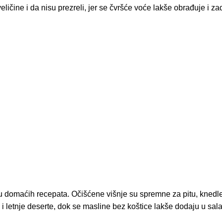
ličine i da nisu prezreli, jer se čvršće voće lakše obrađuje i zad
mu domaćih recepata. Očišćene višnje su spremne za pitu, knedle
e i letnje deserte, dok se masline bez koštice lakše dodaju u sal