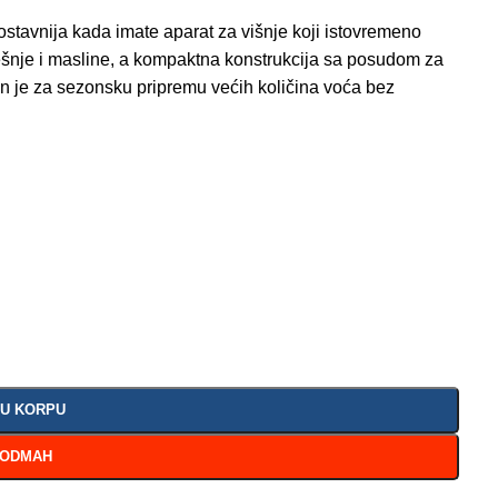
tavnija kada imate aparat za višnje koji istovremeno
rešnje i masline, a kompaktna konstrukcija sa posudom za
n je za sezonsku pripremu većih količina voća bez
 U KORPU
 ODMAH