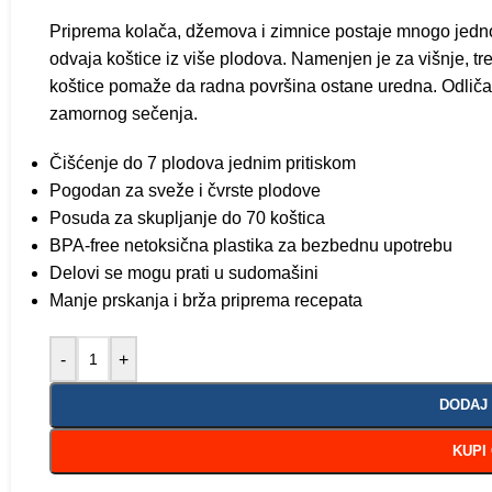
Priprema kolača, džemova i zimnice postaje mnogo jednos
odvaja koštice iz više plodova. Namenjen je za višnje, t
koštice pomaže da radna površina ostane uredna. Odliča
zamornog sečenja.
Čišćenje do 7 plodova jednim pritiskom
Pogodan za sveže i čvrste plodove
Posuda za skupljanje do 70 koštica
BPA-free netoksična plastika za bezbednu upotrebu
Delovi se mogu prati u sudomašini
Manje prskanja i brža priprema recepata
-
+
DODAJ
KUPI