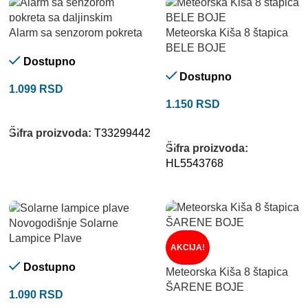
Alarm sa senzorom pokreta
Meteorska Kiša 8 štapica
BELE BOJE
Dostupno
Dostupno
1.099
RSD
1.150
RSD
DODAJ U KORPU
DODAJ U KORPU
Šifra proizvoda:
T33299442
Šifra proizvoda:
HL5543768
Novogodišnje Solarne
Lampice Plave
AKCIJA!
Dostupno
Meteorska Kiša 8 štapica
ŠARENE BOJE
1.090
RSD