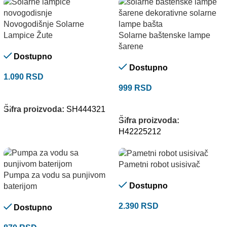
Novogodišnje Solarne
Lampice Žute
Solarne baštenske lampe
šarene
Dostupno
Dostupno
1.090
RSD
999
RSD
DODAJ U KORPU
DODAJ U KORPU
Šifra proizvoda:
SH444321
Šifra proizvoda:
H42225212
Pametni robot usisivač
Pumpa za vodu sa punjivom
Dostupno
baterijom
2.390
RSD
Dostupno
DODAJ U KORPU