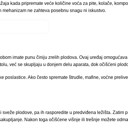
ražaja kada pripremate veće količine voća za pite, kolače, kom
avan mehanizam ne zahteva posebnu snagu ni iskustvo.
obom imate punu činiju zrelih plodova. Ovaj uređaj omogućava d
olu, već se skupljaju u donjem delu aparata, dok očišćeni plodo
 poslastice. Ako često spremate štrudle, mafine, voćne prelive,
 sveže plodove, pa ih rasporedite u predviđena ležišta. Zatim p
sakupljanje. Nakon toga očišćene višnje ili trešnje možete odmah