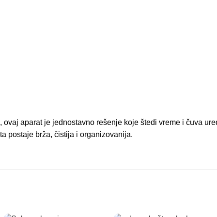
, ovaj aparat je jednostavno rešenje koje štedi vreme i čuva ur
a postaje brža, čistija i organizovanija.