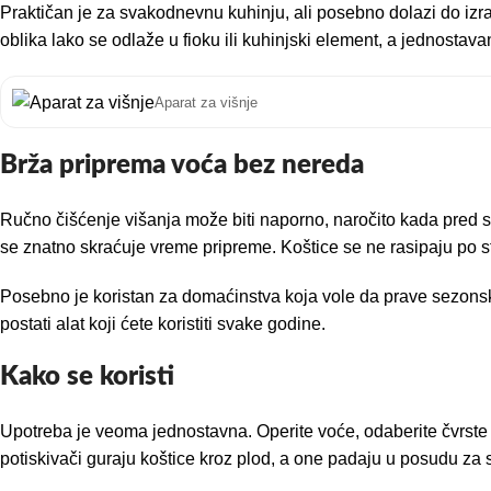
Praktičan je za svakodnevnu kuhinju, ali posebno dolazi do iz
oblika lako se odlaže u fioku ili kuhinjski element, a jednost
Aparat za višnje
Brža priprema voća bez nereda
Ručno čišćenje višanja može biti naporno, naročito kada pred s
se znatno skraćuje vreme pripreme. Koštice se ne rasipaju po st
Posebno je koristan za domaćinstva koja vole da prave sezonske
postati alat koji ćete koristiti svake godine.
Kako se koristi
Upotreba je veoma jednostavna. Operite voće, odaberite čvrste i
potiskivači guraju koštice kroz plod, a one padaju u posudu za 