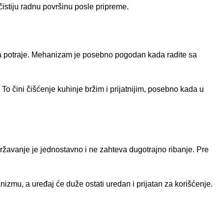
istiju radnu površinu posle pripreme.
da potraje. Mehanizam je posebno pogodan kada radite sa
To čini čišćenje kuhinje bržim i prijatnijim, posebno kada u
ržavanje je jednostavno i ne zahteva dugotrajno ribanje. Pre
izmu, a uređaj će duže ostati uredan i prijatan za korišćenje.