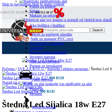
Baštenski alat
Skip to navigation
Skip to main content
Pribor za trimere
Sekire
NARUČITE TELEFONOM
066/513-38-37
Makaze za orezivanje
E
Aku bušilice i šrafilice
Brusilice
Search
Pištolji za topljenje plastike
Pegle za spajanje PVC cevi
Za farbanje i poliranje
Lemilice
Probne lampe ispitivači
Inverteri napona
Alat za zavarivanje
Pumpe za pretakanje
Početna
/
SVE ZA KUĆU
/
Rasveta i elektro program
/
Štedna Led S
Štedna Led Sijalica 12w E27
900
RSD
Auto oprema
Nazad na proizvod
Kutije za alat
Plastične
Štedna Led Sijalica 9w
500
RSD
Metalne
Štedna Led Sijalica 18w E27
Metal detektori