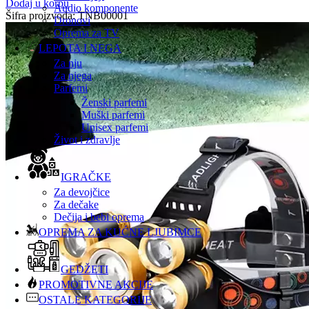
Dodaj u korpu
Audio komponente
Šifra proizvoda:
TNB00001
Dronovi
Oprema za TV
LEPOTA I NEGA
Za nju
Za njega
Parfemi
Ženski parfemi
Muški parfemi
Unisex parfemi
Život i zdravlje
IGRAČKE
Za devojčice
Za dečake
Dečija i bebi oprema
OPREMA ZA KUĆNE LJUBIMCE
GEDŽETI
PROMOTIVNE AKCIJE
OSTALE KATEGORIJE