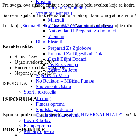
Kreatini
Pre svega, ova sijalica emituje veoma jaku belu svetlost koja se kotira 
Kreatin Monohidrat
Vitamini i Minerali
Sa ovom sijalicom možete uživati u prijatnoj i komfornoj atmosferi u
Minerali
Vitaminski i Mineralni Kompleksi
I na kraju,
štedna Sijalica
18w E27 će Vam pomoći da smanjite račun pot
Antioxidanti i Preparati Za Imunitet
Vitamini
Biljni Ekstrati
Karakteristike:
Preparati Za Zglobove
Preparati Za Digestivni Trakt
Snaga: 18w
Ostali Biljni Dodaci
Ugao svetlosti: 270 °
Ins Rezistencija
Energetska efikasnost: A+
Zaštita Za Jetru
Napon: AC 85-265V
Sagorevači Masti
No Reaktori – Mišićna Pumpa
ISPORUKA
Suplementi Ostalo
Sport i rekreacija
ISPORUKA
Trening
Fitness oprema
Sportska garderoba
Isporuku proizvoda poručenih na sajtu
UNIVERZALNI ALAT
vrši k
Ostala sportska oprema
Lov i Ribolov
Kamp oprema
ROK ISPORUKE
Military oprema