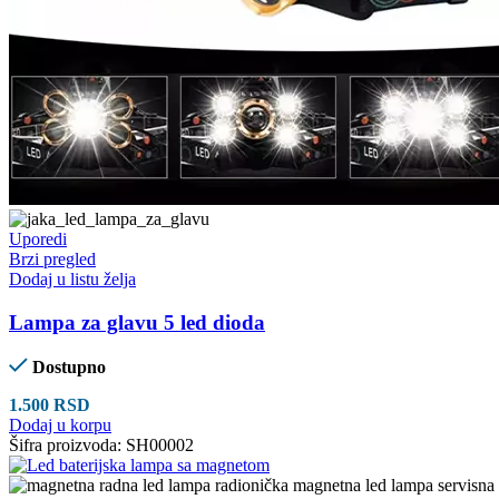
Uporedi
Brzi pregled
Dodaj u listu želja
Lampa za glavu 5 led dioda
Dostupno
1.500
RSD
Dodaj u korpu
Šifra proizvoda:
SH00002