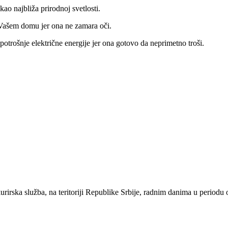
kao najbliža prirodnoj svetlosti.
 Vašem domu jer ona ne zamara oči.
rošnje električne energije jer ona gotovo da neprimetno troši.
urirska služba, na teritoriji Republike Srbije, radnim danima u periodu