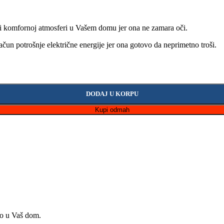
 i komfornoj atmosferi u Vašem domu jer ona ne zamara oči.
un potrošnje električne energije jer ona gotovo da neprimetno troši.
DODAJ U KORPU
Kupi odmah
lo u Vaš dom.