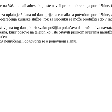
e na Vašu e-mail adresu koju ste naveli prilikom kreiranja porudžbine.
rok za uplatu je 5 dana od dana prijema e-maila sa potvrdom porudžbine,
pterećenja kurirske službe, rok za isporuku se može produžiti i do 7 ra
tavljena tog dana, kurir svaku pošiljku pokušava da uruči u dva navrat
na, kurir pozove na telefon koji ste ostavili prilikom kreiranja narudž
raćena.
log neuručenja i dogovoriti se o ponovnom slanju.