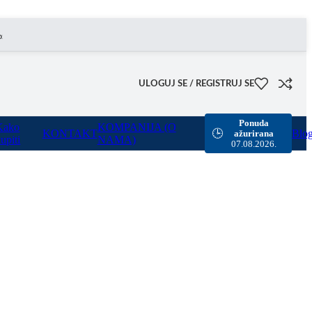
omogućili smo besplatnu dostavu za sve porudžbine sa našeg sajta u vrednosti preko 8000 rsd.
ULOGUJ SE / REGISTRUJ SE
Ponuda
Kako
KOMPANIJA (O
KONTAKT
Blo
🕒
ažurirana
upiti
NAMA)
07.08.2026.