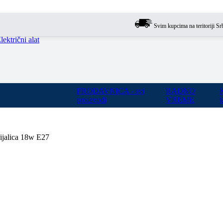
Svim kupcima na teritoriji Srbije 
lektrični alat
PRODAVNICA - svi
RADNO
proizvodi
VREME
k
ijalica 18w E27