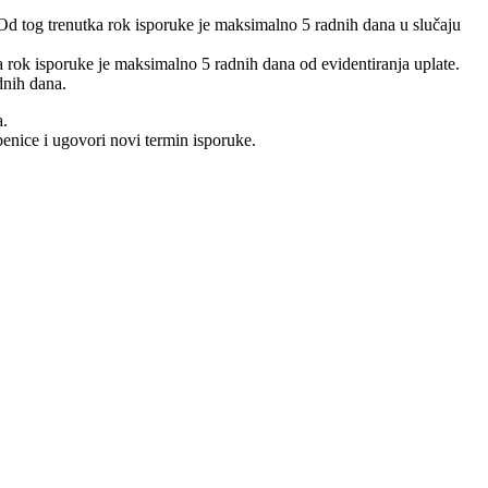
 Od tog trenutka rok isporuke je maksimalno 5 radnih dana u slučaju
 a rok isporuke je maksimalno 5 radnih dana od evidentiranja uplate.
dnih dana.
a.
benice i ugovori novi termin isporuke.