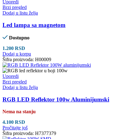
Uporedi
Brzi pregled
Dodaj u listu želja
Led lampa sa magnetom
Dostupno
1.200
RSD
Dodaj u korpu
Šifra proizvoda:
H00009
Uporedi
Brzi pregled
Dodaj u listu želja
RGB LED Reflektor 100w Aluminijumski
Nema na stanju
4.100
RSD
Pročitajte još
Šifra proizvoda:
H7377379