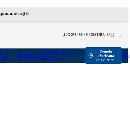
a teritoriji Srbije omogućili smo besplatnu dostavu za sve porudžbine sa našeg sajta u vredno
ULOGUJ SE / REGISTRUJ SE
Ponuda
Kako
KOMPANIJA (O
KONTAKT
Blo
🕒
ažurirana
upiti
NAMA)
06.08.2026.