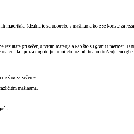
ih materijala. Idealna je za upotrebu s mašinama koje se koriste za rez
 rezultate pri sečenju tvrdih materijala kao što su granit i mermer. Ta
e materijala i pruža dugotrajnu upotrebu uz minimalno trošenje energije 
 mašina za sečenje.
različitim mašinama.
jući: