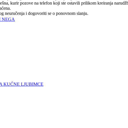
na, kurir pozove na telefon koji ste ostavili prilikom kreiranja narudž
raćena.
log neuručenja i dogovoriti se o ponovnom slanju.
I NEGA
A KUĆNE LJUBIMCE