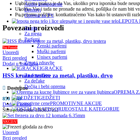
Uobičajena praksa je da Vas, ukoliko prva isporuka bude neuspeš
Audio komponente
Ukoliko Vas i tada ne pronađe na adresi, pošiljka će nam biti v
Dronovi
Po prijemu pošiljke, kontkatiraćemo Vas kako bi ustanovili raz
Oprema za TV
LEPOTA 
Povezani proizvodi
Za nju
Za njega
Parfemi
Ženski parfemi
Top Ponuda
Muški parfemi
Uporedi
Unisex parfemi
Brzi pregled
Život i zdravlje
Dodaj u listu želja
IGRAČKE
HSS kruzne testere za metal, plastiku, drvo
Za devojčice
Za dečake
Dečija i bebi oprema
Dostupno
OPREMA Z
GEDŽETI
850
RSD
PROMOTIVNE AKCIJE
Dodaj u korpu
OSTALE KATEGORIJE
Šifra proizvoda:
H83837111
AKCIJA!
Uporedi
Brzi pregled