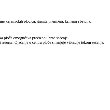
anje keramičkih pločica, granita, mermera, kamena i betona.
nka ploča omogućava precizno i brzo sečenje.
i resursa. Ojačanje u centru ploče smanjuje vibracije tokom sečenja,