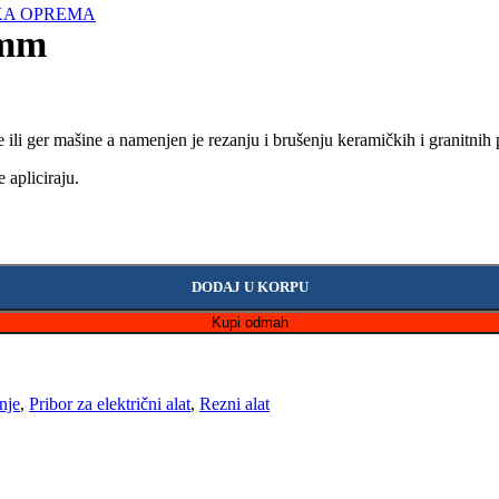
KA OPREMA
5mm
 ili ger mašine a namenjen je rezanju i brušenju keramičkih i granitnih
 apliciraju.
DODAJ U KORPU
Kupi odmah
nje
,
Pribor za električni alat
,
Rezni alat