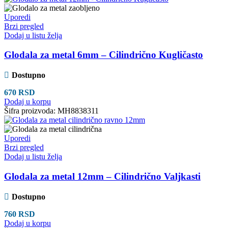
Uporedi
Brzi pregled
Dodaj u listu želja
Glodala za metal 6mm – Cilindrično Kugličasto
Dostupno
670
RSD
Dodaj u korpu
Šifra proizvoda:
MH8838311
Uporedi
Brzi pregled
Dodaj u listu želja
Glodala za metal 12mm – Cilindrično Valjkasti
Dostupno
760
RSD
Dodaj u korpu