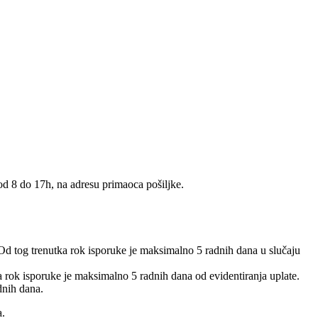
 od 8 do 17h, na adresu primaoca pošiljke.
 Od tog trenutka rok isporuke je maksimalno 5 radnih dana u slučaju
 a rok isporuke je maksimalno 5 radnih dana od evidentiranja uplate.
dnih dana.
a.