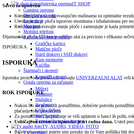
IT SHOP
Saveti za upotrebu
Gaming oprema
Desktop računari
Koristite ploču sa odgovarajućim mašinama za optimalne rezult
Laptopovi
Uverite se da je ploča ispravno montirana i izbalansirana pre ne
Monitori
Redovno proveravajte stanje ploče i zamenjujte je kada primeti
Mobilni telefoni
Dijamantska ploča 125mm je odličan alat za precizno i efikasno sečenj
Računarske komponente
Grafičke kartice
ISPORUKA
Matične ploče
Hard diskovi i SSD diskovi
Ram memorije
ISPORUKA
Kućišta
Štampači i skeneri
Kertridži i toneri
Isporuku proizvoda poručenih na sajtu
UNIVERZALNI ALAT
vrši k
Ostala oprema za računare
Miševi
ROK ISPORUKE
Tastature
Slušalice
Zvučnici
Nakon što ste potvrdili porudžbinu, dobićete potvrdu porudžbin
USB i fleševi
plaćanja robe pouzećem.
Web kamere
Za porudžbine čije plaćanje se vrši uplatom u banci ili pošti, 
Razna računarska oprema
Uobičajeno vreme za isporuku je tri radna dana.
Usled preo
TV, AUDIO, VIDEO, FOTO
Bićete obavesteni putem sms poruke da će Vam pošiljka biti dos
TV uredjaji