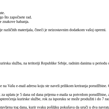
ate.
go što započnete rad.
te znakove habanja.
e različitih materijala, čineći je neizostavnim dodatkom vašoj opremi.
urirska služba, na teritoriji Republike Srbije, radnim danima u periodu
e na Vašu e-mail adresu koju ste naveli prilikom kreiranja porudžbine.
rok za uplatu je 5 dana od dana prijema e-maila sa potvrdom porudžbine,
pterećenja kurirske službe, rok za isporuku se može produžiti i do 7 ra
tavljena tog dana, kurir svaku pošiljku pokušava da uruči u dva navrat