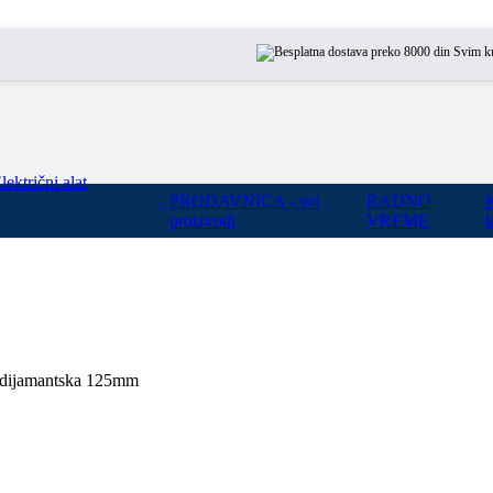
Svim kupcima n
lektrični alat
PRODAVNICA - svi
RADNO
proizvodi
VREME
k
 dijamantska 125mm