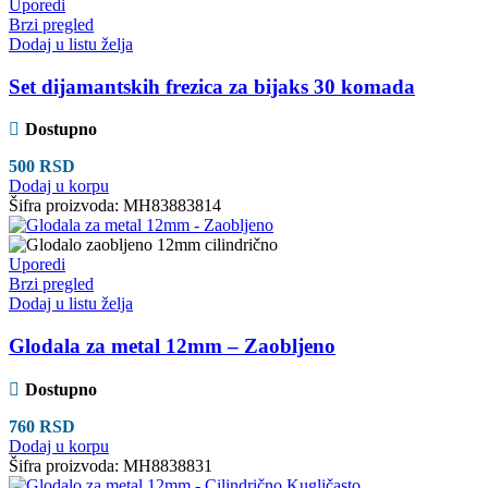
Uporedi
Brzi pregled
Dodaj u listu želja
Set dijamantskih frezica za bijaks 30 komada
Dostupno
500
RSD
Dodaj u korpu
Šifra proizvoda:
MH83883814
Uporedi
Brzi pregled
Dodaj u listu želja
Glodala za metal 12mm – Zaobljeno
Dostupno
760
RSD
Dodaj u korpu
Šifra proizvoda:
MH8838831