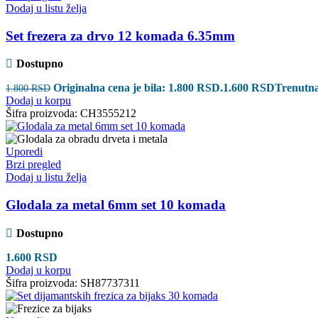
Dodaj u listu želja
Set frezera za drvo 12 komada 6.35mm
Dostupno
Originalna cena je bila: 1.800 RSD.
1.600
RSD
Trenutna
1.800
RSD
Dodaj u korpu
Šifra proizvoda:
CH3555212
Uporedi
Brzi pregled
Dodaj u listu želja
Glodala za metal 6mm set 10 komada
Dostupno
1.600
RSD
Dodaj u korpu
Šifra proizvoda:
SH87737311