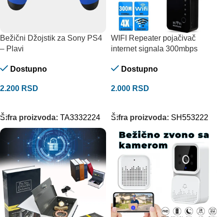
Bežični Džojstik za Sony PS4
WIFI Repeater pojačivač
– Plavi
internet signala 300mbps
Dostupno
Dostupno
2.200
RSD
2.000
RSD
DODAJ U KORPU
DODAJ U KORPU
Šifra proizvoda:
TA3332224
Šifra proizvoda:
SH553222