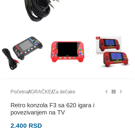
Početna
/
IGRAČKE
/
Za dečake
Retro konzola F3 sa 620 igara i
povezivanjem na TV
2.400
RSD