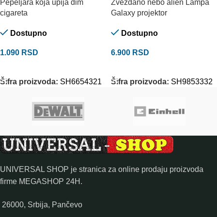
Pepeljara koja upija dim
Zvezdano nebo alien Lampa
cigareta
Galaxy projektor
Dostupno
Dostupno
1.090
RSD
6.900
RSD
DODAJ U KORPU
DODAJ U KORPU
Šifra proizvoda:
SH6654321
Šifra proizvoda:
SH9853332
UNIVERSAL SHOP je stranica za online prodaju proizvoda
firme MEGASHOP 24H.
26000, Srbija, Pančevo