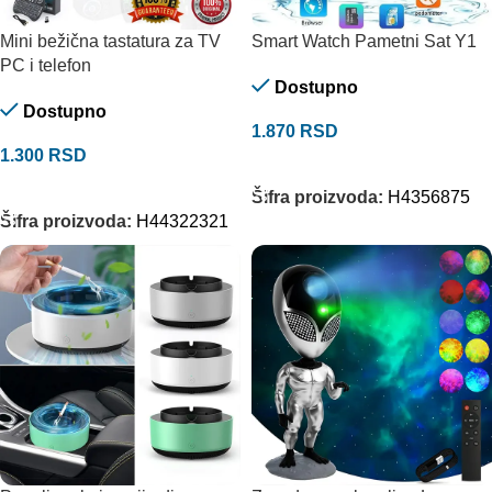
Mini bežična tastatura za TV
Smart Watch Pametni Sat Y1
PC i telefon
Dostupno
Dostupno
1.870
RSD
1.300
RSD
DODAJ U KORPU
DODAJ U KORPU
Šifra proizvoda:
H4356875
Šifra proizvoda:
H44322321