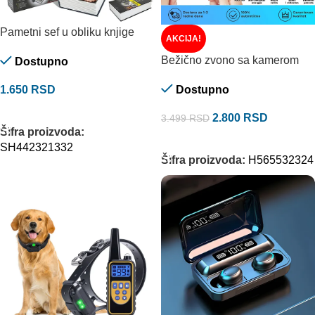
Pametni sef u obliku knjige
AKCIJA!
Bežično zvono sa kamerom
Dostupno
1.650
RSD
Dostupno
DODAJ U KORPU
2.800
RSD
3.499
RSD
Šifra proizvoda:
DODAJ U KORPU
SH442321332
Šifra proizvoda:
H565532324