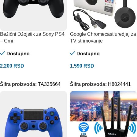
Bežični Džojstik za Sony PS4
Google Chromecast uredjaj za
– Crni
TV strimovanje
Dostupno
Dostupno
2.200
RSD
1.590
RSD
DODAJ U KORPU
DODAJ U KORPU
Šifra proizvoda:
TA335664
Šifra proizvoda:
H8024441