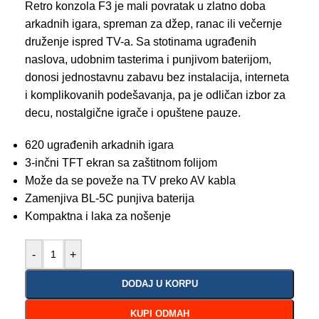
Retro konzola F3 je mali povratak u zlatno doba
arkadnih igara, spreman za džep, ranac ili večernje
druženje ispred TV-a. Sa stotinama ugrađenih
naslova, udobnim tasterima i punjivom baterijom,
donosi jednostavnu zabavu bez instalacija, interneta
i komplikovanih podešavanja, pa je odličan izbor za
decu, nostalgične igrače i opuštene pauze.
620 ugrađenih arkadnih igara
3-inčni TFT ekran sa zaštitnom folijom
Može da se poveže na TV preko AV kabla
Zamenjiva BL-5C punjiva baterija
Kompaktna i laka za nošenje
-
+
DODAJ U KORPU
KUPI ODMAH