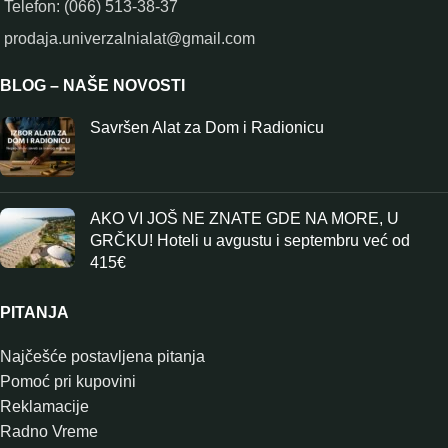
Telefon: (066) 513-38-37
prodaja.univerzalnialat@gmail.com
BLOG – NAŠE NOVOSTI
Savršen Alat za Dom i Radionicu
AKO VI JOŠ NE ZNATE GDE NA MORE, U
GRČKU! Hoteli u avgustu i septembru već od
415€
PITANJA
Najčešće postavljena pitanja
Pomoć pri kupovini
Reklamacije
Radno Vreme