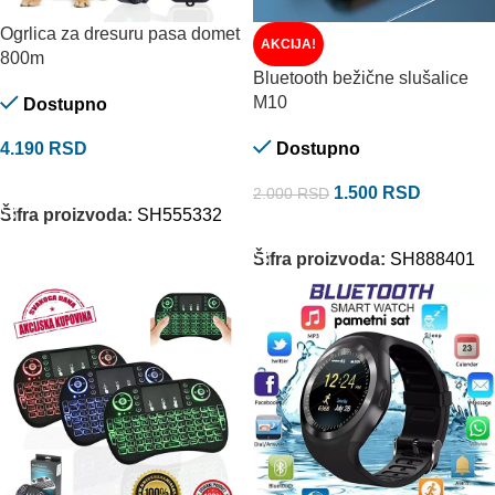
Ogrlica za dresuru pasa domet
AKCIJA!
800m
Bluetooth bežične slušalice
M10
Dostupno
4.190
RSD
Dostupno
DODAJ U KORPU
1.500
RSD
2.000
RSD
Šifra proizvoda:
SH555332
DODAJ U KORPU
Šifra proizvoda:
SH888401