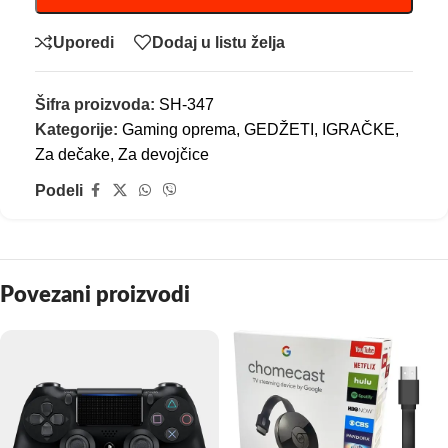
Uporedi
Dodaj u listu želja
Šifra proizvoda:
SH-347
Kategorije:
Gaming oprema
,
GEDŽETI
,
IGRAČKE
,
Za dečake
,
Za devojčice
Podeli
Povezani proizvodi