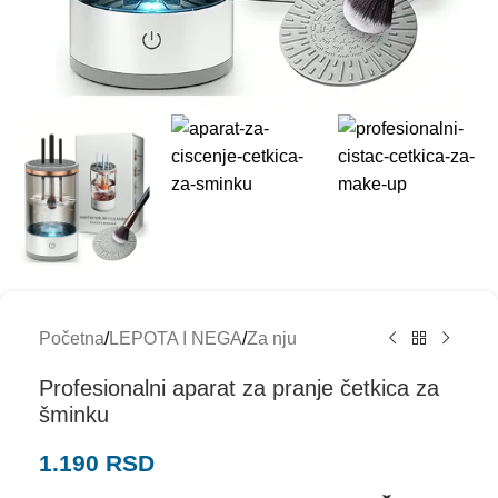
Početna
/
LEPOTA I NEGA
/
Za nju
Profesionalni aparat za pranje četkica za
šminku
1.190
RSD