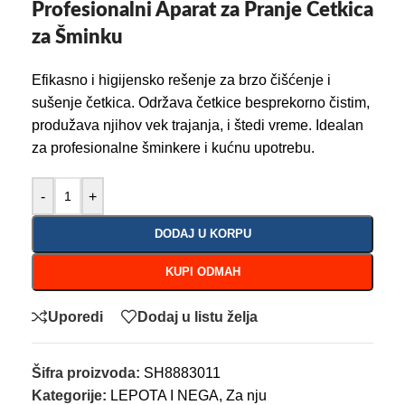
Profesionalni Aparat za Pranje Četkica
za Šminku
Efikasno i higijensko rešenje za brzo čišćenje i
sušenje četkica. Održava četkice besprekorno čistim,
produžava njihov vek trajanja, i štedi vreme. Idealan
za profesionalne šminkere i kućnu upotrebu.
-
+
DODAJ U KORPU
KUPI ODMAH
Uporedi
Dodaj u listu želja
Šifra proizvoda:
SH8883011
Kategorije:
LEPOTA I NEGA
,
Za nju