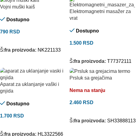
Vojni muški kaiš
Elektromagnetni masažer za
vrat
Dostupno
Dostupno
790
RSD
ODABERITE OPCIJE
1.500
RSD
Šifra proizvoda:
NK221133
DODAJ U KORPU
Šifra proizvoda:
T77372111
Prsluk sa grejačima
Aparat za uklanjanje vaški i
Nema na stanju
gnjida
2.460
RSD
Dostupno
ODABERITE OPCIJE
1.700
RSD
Šifra proizvoda:
SH33888113
DODAJ U KORPU
Šifra proizvoda:
HL3322566