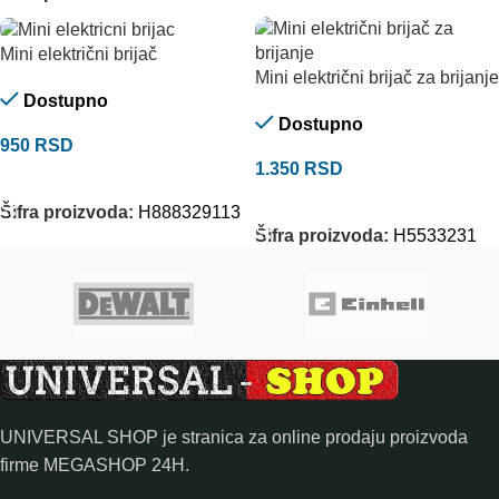
Mini električni brijač
Mini električni brijač za brijanje
Dostupno
Dostupno
950
RSD
1.350
RSD
DODAJ U KORPU
DODAJ U KORPU
Šifra proizvoda:
H888329113
Šifra proizvoda:
H5533231
UNIVERSAL SHOP je stranica za online prodaju proizvoda
firme MEGASHOP 24H.