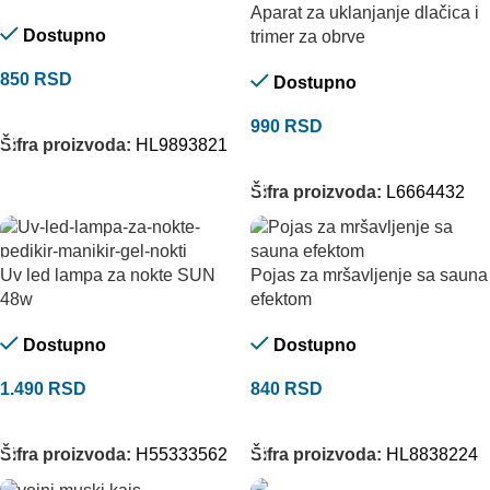
Aparat za uklanjanje dlačica i
Dostupno
trimer za obrve
850
RSD
Dostupno
DODAJ U KORPU
990
RSD
Šifra proizvoda:
HL9893821
DODAJ U KORPU
Šifra proizvoda:
L6664432
Uv led lampa za nokte SUN
Pojas za mršavljenje sa sauna
48w
efektom
Dostupno
Dostupno
1.490
RSD
840
RSD
DODAJ U KORPU
DODAJ U KORPU
Šifra proizvoda:
H55333562
Šifra proizvoda:
HL8838224