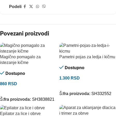
Podeli
Povezani proizvodi
Magično pomagalo za
Pametni pojas za ledja i kičmu
istezanje kičme
Dostupno
Dostupno
1.300
RSD
860
RSD
DODAJ U KORPU
DODAJ U KORPU
Šifra proizvoda:
SH332552
Šifra proizvoda:
SH3838821
Epilator za lice i obrve