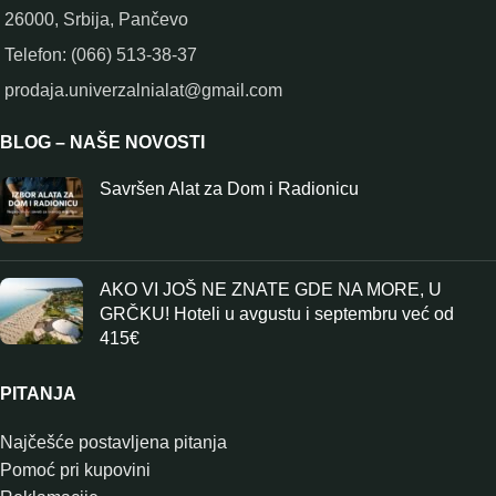
26000, Srbija, Pančevo
Telefon: (066) 513-38-37
prodaja.univerzalnialat@gmail.com
BLOG – NAŠE NOVOSTI
Savršen Alat za Dom i Radionicu
AKO VI JOŠ NE ZNATE GDE NA MORE, U
GRČKU! Hoteli u avgustu i septembru već od
415€
PITANJA
Najčešće postavljena pitanja
Pomoć pri kupovini