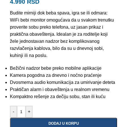
4.990
RSD
Budite mirniji dok beba spava, igra se ili odmara:
WiFi bebi monitor omogućava da u svakom trenutku
proverite sobu preko telefona, uz jasan prikaz i
praktična obaveštenja. Idealan je za roditelje koji
žele jednostavan nadzor bez komplikovanog
razvlačenja kablova, bilo da su u dnevnoj sobi,
kuhinji ili na poslu.
Bežični nadzor bebe preko mobilne aplikacije
Kamera pogodna za dnevno i noćno praćenje
Dvosmerna audio komunikacija za umirivanje deteta
Praktičan alarm i obaveštenja u realnom vremenu
Kompaktno rešenje za dečiju sobu, stan ili kuću
-
+
DODAJ U KORPU