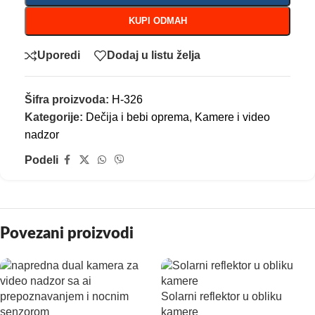
KUPI ODMAH
Uporedi
Dodaj u listu želja
Šifra proizvoda:
H-326
Kategorije:
Dečija i bebi oprema
,
Kamere i video
nadzor
Podeli
Povezani proizvodi
Solarni reflektor u obliku
kamere