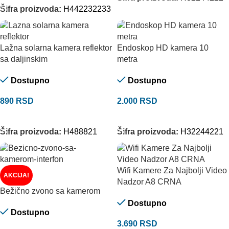
Šifra proizvoda:
H442232233
Lažna solarna kamera reflektor
Endoskop HD kamera 10
sa daljinskim
metra
Dostupno
Dostupno
890
RSD
2.000
RSD
DODAJ U KORPU
DODAJ U KORPU
Šifra proizvoda:
H488821
Šifra proizvoda:
H32244221
Wifi Kamere Za Najbolji Video
AKCIJA!
Nadzor A8 CRNA
Bežično zvono sa kamerom
Dostupno
Dostupno
3.690
RSD