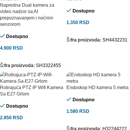
Napredna Dual kamera za
Dostupno
video nadzor sa AI
prepoznavanjem i noćnim
1.350
RSD
senzorom
DODAJ U KORPU
Dostupno
Šifra proizvoda:
SH4432231
4.900
RSD
DODAJ U KORPU
Šifra proizvoda:
SH3322455
Rotirajuća PTZ IP Wifi Kamera
Endoskop HD kamera 5 metra
Sa E27 Grlom
Dostupno
Dostupno
1.580
RSD
2.850
RSD
DODAJ U KORPU
DODAJ U KORPU
Šifra proizvoda:
H32244222