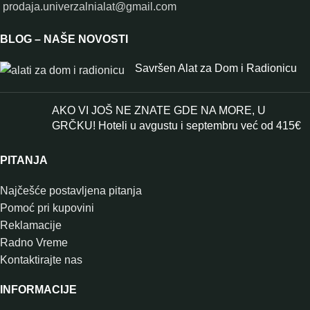
prodaja.univerzalnialat@gmail.com
BLOG – NAŠE NOVOSTI
Savršen Alat za Dom i Radionicu
AKO VI JOŠ NE ZNATE GDE NA MORE, U
GRČKU! Hoteli u avgustu i septembru već od 415€
PITANJA
Najčešće postavljena pitanja
Pomoć pri kupovini
Reklamacije
Radno Vreme
Kontaktirajte nas
INFORMACIJE