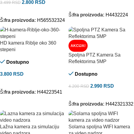
2.800
RSD
3.499
RSD
DODAJ U KORPU
DODAJ U KORPU
Šifra proizvoda:
H4432224
Šifra proizvoda:
H565532324
HD kamera Riblje oko 360
AKCIJA!
stepeni
Spoljna PTZ Kamera Sa
Reflektorima 5MP
Dostupno
3.800
RSD
Dostupno
DODAJ U KORPU
2.990
RSD
4.200
RSD
Šifra proizvoda:
H44223541
DODAJ U KORPU
Šifra proizvoda:
H442321332
Lažna kamera za simulaciju
Solarna spoljna WIFI kamera
video nadzora
za video nadzor