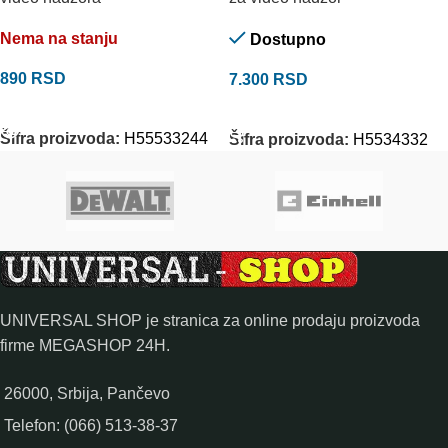
Nema na stanju
Dostupno
890
RSD
7.300
RSD
PROČITAJTE JOŠ
DODAJ U KORPU
Šifra proizvoda:
H55533244
Šifra proizvoda:
H5534332
UNIVERSAL SHOP je stranica za online prodaju proizvoda
firme MEGASHOP 24H.
26000, Srbija, Pančevo
Telefon: (066) 513-38-37