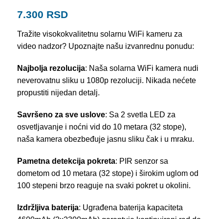
7.300
RSD
Tražite visokokvalitetnu solarnu WiFi kameru za
video nadzor? Upoznajte našu izvanrednu ponudu:
Najbolja rezolucija
: Naša solarna WiFi kamera nudi
neverovatnu sliku u 1080p rezoluciji. Nikada nećete
propustiti nijedan detalj.
Savršeno za sve uslove
: Sa 2 svetla LED za
osvetljavanje i noćni vid do 10 metara (32 stope),
naša kamera obezbeđuje jasnu sliku čak i u mraku.
Pametna detekcija pokreta
: PIR senzor sa
dometom od 10 metara (32 stope) i širokim uglom od
100 stepeni brzo reaguje na svaki pokret u okolini.
Izdržljiva baterija
: Ugrađena baterija kapaciteta