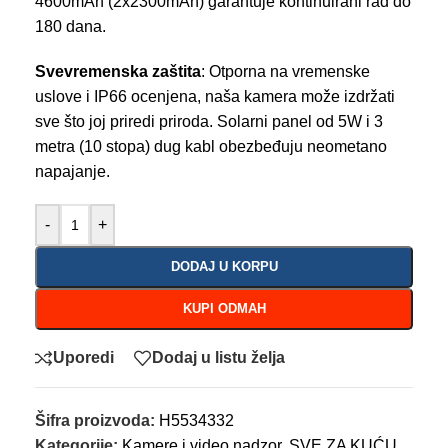
4600mAh (2x2300mAh) garantuje kontinuirani rad do
180 dana.
Svevremenska zaštita
: Otporna na vremenske
uslove i IP66 ocenjena, naša kamera može izdržati
sve što joj priredi priroda. Solarni panel od 5W i 3
metra (10 stopa) dug kabl obezbeđuju neometano
napajanje.
-
+
DODAJ U KORPU
KUPI ODMAH
Uporedi
Dodaj u listu želja
Šifra proizvoda:
H5534332
Kategorije:
Kamere i video nadzor
,
SVE ZA KUĆU