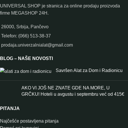
UNIVERSAL SHOP je stranica za online prodaju proizvoda
firme MEGASHOP 24H.
26000, Srbija, Pančevo
Telefon: (066) 513-38-37
prodaja.univerzalnialat@gmail.com
BLOG – NAŠE NOVOSTI
Savršen Alat za Dom i Radionicu
AKO VI JOŠ NE ZNATE GDE NA MORE, U
GRČKU! Hoteli u avgustu i septembru već od 415€
PITANJA
Najčešće postavljena pitanja