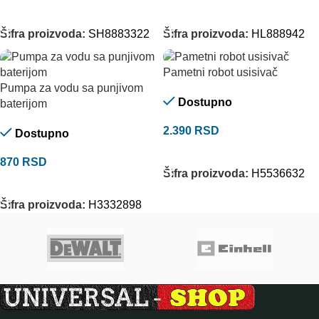
DODAJ U KORPU
DODAJ U KORPU
Šifra proizvoda:
SH8883322
Šifra proizvoda:
HL888942
Pametni robot usisivač
Pumpa za vodu sa punjivom
Dostupno
baterijom
2.390
RSD
Dostupno
DODAJ U KORPU
870
RSD
Šifra proizvoda:
H5536632
DODAJ U KORPU
Šifra proizvoda:
H3332898