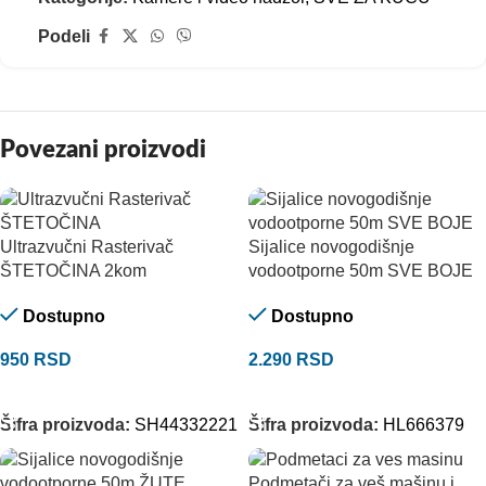
Podeli
Povezani proizvodi
Ultrazvučni Rasterivač
Sijalice novogodišnje
ŠTETOČINA 2kom
vodootporne 50m SVE BOJE
Dostupno
Dostupno
950
RSD
2.290
RSD
DODAJ U KORPU
ODABERITE OPCIJE
Šifra proizvoda:
SH44332221
Šifra proizvoda:
HL666379
Podmetači za veš mašinu i