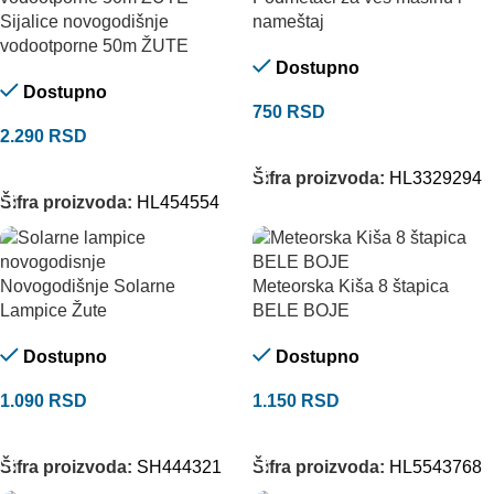
Sijalice novogodišnje
nameštaj
vodootporne 50m ŽUTE
Dostupno
Dostupno
750
RSD
2.290
RSD
DODAJ U KORPU
DODAJ U KORPU
Šifra proizvoda:
HL3329294
Šifra proizvoda:
HL454554
Novogodišnje Solarne
Meteorska Kiša 8 štapica
Lampice Žute
BELE BOJE
Dostupno
Dostupno
1.090
RSD
1.150
RSD
DODAJ U KORPU
DODAJ U KORPU
Šifra proizvoda:
SH444321
Šifra proizvoda:
HL5543768