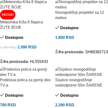
Novogodišnji projektor sa 12
AKCIJA!
motiva
Meteorska Kiša 8 štapica
ŽUTE BOJE
Dostupno
Dostupno
1.850
RSD
DODAJ U KORPU
1.090
RSD
1.400
RSD
Šifra proizvoda:
SH88382713
DODAJ U KORPU
Šifra proizvoda:
HL555433
Podesiva polica za gornji deo
Sijalice novogodišnje
TV-a
vodootporne 50m ŠARENE
Dostupno
Dostupno
700
RSD
2.290
RSD