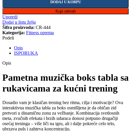
DODAJ U KORPU
Kupi odmah
Uporedi
Dodaj u listu želja
Šifra proizvoda:
CR-444
Kategorija:
Fitness oprema
Podeli
Opis
ISPORUKA
Opis
Pametna muzička boks tabla sa
rukavicama za kućni trening
Dosadio vam je klasičan trening bez ritma, cilja i motivacije? Ova
interaktivna muzička tabla za boks osmišljena je da običan zid
pretvori u dinamičnu zonu za vežbanje. Kombinacija svetlosnih
meta, zvučnih efekata i brzih udaraca donosi potpuno drugačiji
osećaj treninga – više liči na igru, ali i dalje pokreće celo telo,
ubrzava puls i zahteva koncentraciju.