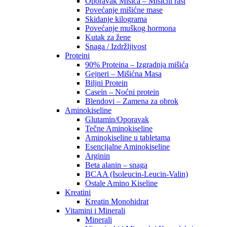
Oporavak Mišića – Mišicni rast
Povećanje mišićne mase
Skidanje kilograma
Povećanje muškog hormona
Kutak za žene
Snaga / Izdržljivost
Proteini
90% Proteina – Izgradnja mišića
Gejneri – Mišićna Masa
Biljni Protein
Casein – Noćni protein
Blendovi – Zamena za obrok
Aminokiseline
Glutamin/Oporavak
Tečne Aminokiseline
Aminokiseline u tabletama
Esencijalne Aminokiseline
Arginin
Beta alanin – snaga
BCAA (Isoleucin-Leucin-Valin)
Ostale Amino Kiseline
Kreatini
Kreatin Monohidrat
Vitamini i Minerali
Minerali