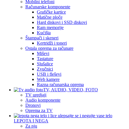
Mobilni telefoni
Računarske komponente
Grafičke kartice
Matične ploče
Hard diskovi i SSD diskovi
Ram memorije
Kućišta
Štampači i skeneri
Kertridži i toneri
Ostala oprema za računare
Miševi
Tastature
Slušalice
Zvučnici
USB i fleševi
Web kamere
Razna računarska oprema
TV, AUDIO, VIDEO, FOTO
TV uredjaji
Audio komponente
Dronovi
Oprema za TV
LEPOTA I NEGA
Za nju