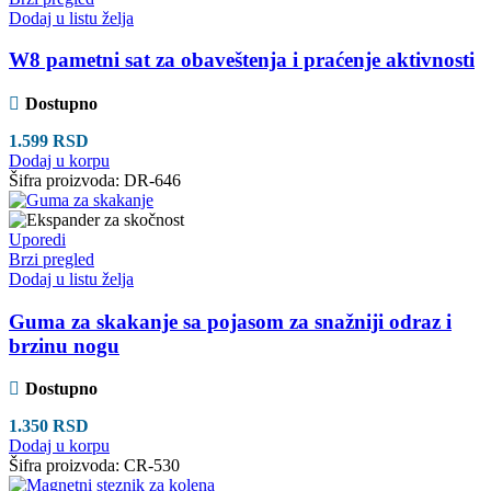
Dodaj u listu želja
W8 pametni sat za obaveštenja i praćenje aktivnosti
Dostupno
1.599
RSD
Dodaj u korpu
Šifra proizvoda:
DR-646
Uporedi
Brzi pregled
Dodaj u listu želja
Guma za skakanje sa pojasom za snažniji odraz i
brzinu nogu
Dostupno
1.350
RSD
Dodaj u korpu
Šifra proizvoda:
CR-530