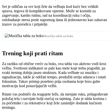
Set je odličan za sve koji žele da vežbaju kod kuće bez velikih
sprava, tegova ili komplikovane opreme. Može se koristiti za
zagrevanje, kardio rutinu, rad na koordinaciji ruku i očiju,
oslobađanje stresa posle napornog dana ili jednostavno kao zabavan
izazov za porodicu i prijatelje.
Muzička tabla za boks
Trening koji prati ritam
Za razliku od obične vreće za boks, ova tabla vas aktivno vodi kroz
vežbu. Svetlosni indikatori se pale kao mete koje treba pogoditi, pa
svaki trening dobija jasnu strukturu. Kada vežbate uz muziku i
signalizaciju, lakše je održati tempo, produžiti seriju udaraca i ostati
fokusiran. Takav pristup posebno prija osobama koje brzo gube
motivaciju kod ponavljajućih vežbi.
Ritam vas podstiče da reagujete brže, da menjate ruku, prilagođavate
položaj tela i razvijate bolji osećaj za tajming. Zato je tabla korisna i
za početnike i za rekreativce koji žele zanimljiv dodatak kućnom
treningu.