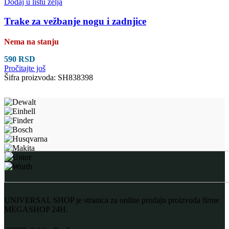
Dodaj u listu želja
Trake za vežbanje nogu i zadnjice
Nema na stanju
590
RSD
Pročitajte još
Šifra proizvoda:
SH838398
UNIVERSAL SHOP je stranica za online prodaju proizvoda firme
MEGASHOP 24H.