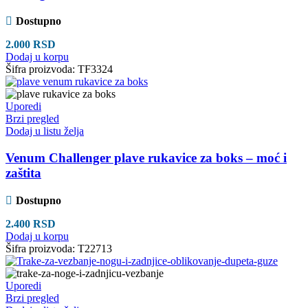
Dostupno
2.000
RSD
Dodaj u korpu
Šifra proizvoda:
TF3324
Uporedi
Brzi pregled
Dodaj u listu želja
Venum Challenger plave rukavice za boks – moć i
zaštita
Dostupno
2.400
RSD
Dodaj u korpu
Šifra proizvoda:
T22713
Uporedi
Brzi pregled