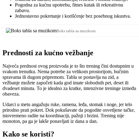
Pogodna za kućnu upotrebu, fitnes kutak ili rekreativnu
zabavu.
Jednostavno pokretanje i korišćenje bez posebnog iskustva.
Boks tabla sa muzikom
Prednosti za kućno vežbanje
Najveća prednost ovog proizvoda je to što trening čini dostupnim u
svakom trenutku. Nema potrebe za velikom prostorijom, bučnim
spravama ili dugom pripremom. Tabla se postavlja na zid, a
vežbanje možete započeti kada god imate slobodnih pet, deset ili
dvadeset minuta. To je idealno za kratke, intenzivne treninge između
obaveza.
Udarci u metu angažuju ruke, ramena, leđa, stomak i noge, jer telo
prirodno prati pokret. Dok pokušavate da pogodite osvetljene tačke,
istovremeno radite na koordinaciji, pažnji i brzini. Trening nije
monoton, pa ga je lakše ponavljati iz dana u dan.
Kako se koristi?