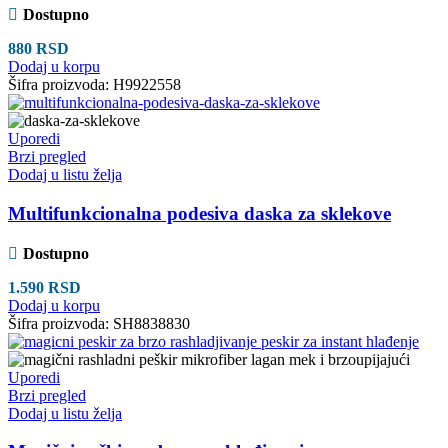
Dostupno
880
RSD
Dodaj u korpu
Šifra proizvoda:
H9922558
Uporedi
Brzi pregled
Dodaj u listu želja
Multifunkcionalna podesiva daska za sklekove
Dostupno
1.590
RSD
Dodaj u korpu
Šifra proizvoda:
SH8838830
Uporedi
Brzi pregled
Dodaj u listu želja