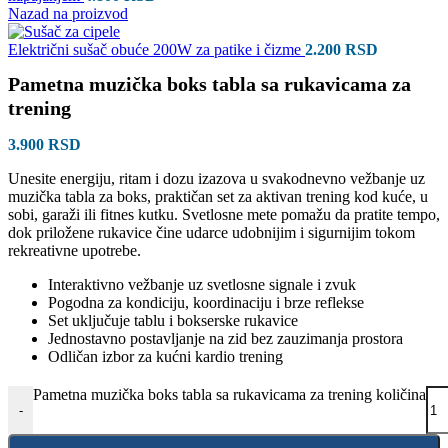
Nazad na proizvod
Električni sušač obuće 200W za patike i čizme
2.200
RSD
Pametna muzička boks tabla sa rukavicama za
trening
3.900
RSD
Unesite energiju, ritam i dozu izazova u svakodnevno vežbanje uz
muzička tabla za boks, praktičan set za aktivan trening kod kuće, u
sobi, garaži ili fitnes kutku. Svetlosne mete pomažu da pratite tempo,
dok priložene rukavice čine udarce udobnijim i sigurnijim tokom
rekreativne upotrebe.
Interaktivno vežbanje uz svetlosne signale i zvuk
Pogodna za kondiciju, koordinaciju i brze reflekse
Set uključuje tablu i bokserske rukavice
Jednostavno postavljanje na zid bez zauzimanja prostora
Odličan izbor za kućni kardio trening
Pametna muzička boks tabla sa rukavicama za trening količina
-