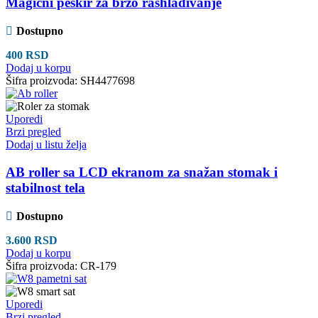
Magični peškir za brzo rashlađivanje
Dostupno
400
RSD
Dodaj u korpu
Šifra proizvoda:
SH4477698
Uporedi
Brzi pregled
Dodaj u listu želja
AB roller sa LCD ekranom za snažan stomak i
stabilnost tela
Dostupno
3.600
RSD
Dodaj u korpu
Šifra proizvoda:
CR-179
Uporedi
Brzi pregled