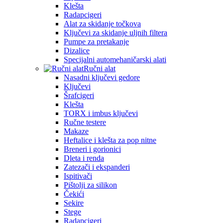
Klešta
Radapcigeri
Alat za skidanje točkova
Ključevi za skidanje uljnih filtera
Pumpe za pretakanje
Dizalice
Specijalni automehaničarski alati
Ručni alat
Nasadni ključevi gedore
Ključevi
Šrafcigeri
Klešta
TORX i imbus ključevi
Ručne testere
Makaze
Heftalice i klešta za pop nitne
Breneri i gorionici
Dleta i renda
Zatezači i ekspanderi
Ispitivači
Pištolji za silikon
Čekići
Sekire
Stege
Radapcigeri