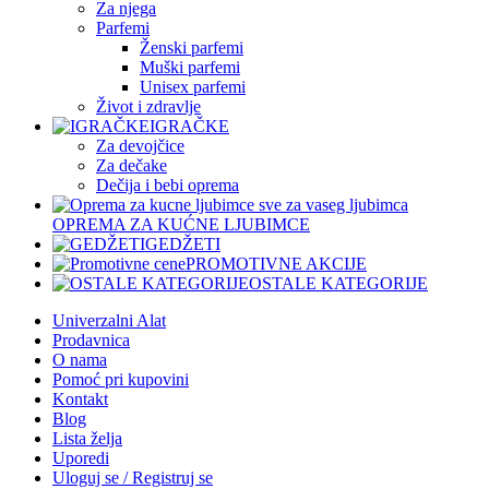
Za njega
Parfemi
Ženski parfemi
Muški parfemi
Unisex parfemi
Život i zdravlje
IGRAČKE
Za devojčice
Za dečake
Dečija i bebi oprema
OPREMA ZA KUĆNE LJUBIMCE
GEDŽETI
PROMOTIVNE AKCIJE
OSTALE KATEGORIJE
Univerzalni Alat
Prodavnica
O nama
Pomoć pri kupovini
Kontakt
Blog
Lista želja
Uporedi
Uloguj se / Registruj se