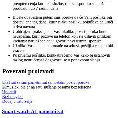
preopterećenja kurirske službe, rok za isporuku se može
produžiti i do 7 radnih dana.
Bićete obavesteni putem sms poruke da će Vam pošiljka biti
dostavljena tog dana, kurir svaku pošiljku pokušava da uruči
u dva navrata.
Uobičajena praksa je da Vas, ukoliko prva isporuka bude
neuspešna, kurir pozove na telefon koji ste ostavili prilikom
kreiranja narudžbenice i ugovori novi termin isporuke.
Ukoliko Vas i tada ne pronađe na adresi, pošiljka će nam biti
vraćena.
Po prijemu pošiljke, kontkatiraćemo Vas kako bi ustanovili
razlog neuručenja i dogovoriti se o ponovnom slanju.
Povezani proizvodi
Uporedi
Brzi pregled
Dodaj u listu želja
Smart watch A1 pametni sat