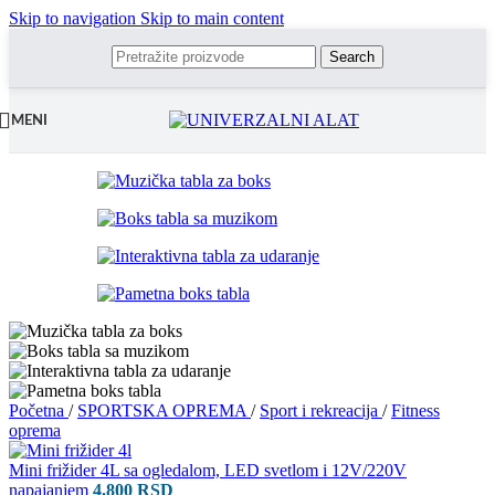
Skip to navigation
Skip to main content
Search
MENI
Početna
/
SPORTSKA OPREMA
/
Sport i rekreacija
/
Fitness
oprema
Mini frižider 4L sa ogledalom, LED svetlom i 12V/220V
napajanjem
4.800
RSD