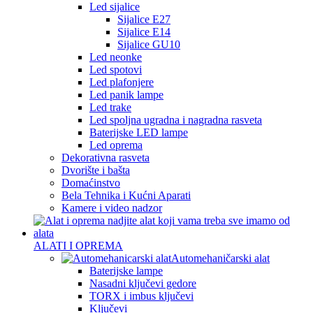
Led sijalice
Sijalice E27
Sijalice E14
Sijalice GU10
Led neonke
Led spotovi
Led plafonjere
Led panik lampe
Led trake
Led spoljna ugradna i nagradna rasveta
Baterijske LED lampe
Led oprema
Dekorativna rasveta
Dvorište i bašta
Domaćinstvo
Bela Tehnika i Kućni Aparati
Kamere i video nadzor
ALATI I OPREMA
Automehaničarski alat
Baterijske lampe
Nasadni ključevi gedore
TORX i imbus ključevi
Ključevi