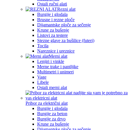
Ostali ručni alati
Rezni alat
Burgije i glodala
Brusne i rezne ploče
Dijamantske ploče za sečenje
Krune za bušenje
Listovi za testere
Stezne glave za bušilice (futeri)
Tocila
Nareznice i ureznice
Merni alat
Lenjiri i vinkle
Merne trake i pantljike
Multimetri i unimeri
Vage
Libele
Ostali merni alat
Pribor za električni alat
Burgije i glodala
Burgije za beton
Burgije za drvo
Krune za bušenje
Dijamantske ploče za sečenje