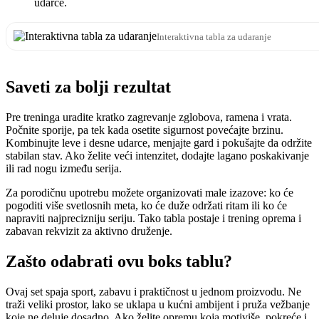
udarce.
Interaktivna tabla za udaranje
Saveti za bolji rezultat
Pre treninga uradite kratko zagrevanje zglobova, ramena i vrata.
Počnite sporije, pa tek kada osetite sigurnost povećajte brzinu.
Kombinujte leve i desne udarce, menjajte gard i pokušajte da održite
stabilan stav. Ako želite veći intenzitet, dodajte lagano poskakivanje
ili rad nogu između serija.
Za porodičnu upotrebu možete organizovati male izazove: ko će
pogoditi više svetlosnih meta, ko će duže održati ritam ili ko će
napraviti najprecizniju seriju. Tako tabla postaje i trening oprema i
zabavan rekvizit za aktivno druženje.
Zašto odabrati ovu boks tablu?
Ovaj set spaja sport, zabavu i praktičnost u jednom proizvodu. Ne
traži veliki prostor, lako se uklapa u kućni ambijent i pruža vežbanje
koje ne deluje dosadno. Ako želite opremu koja motiviše, pokreće i