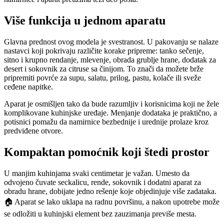
Više funkcija u jednom aparatu
Glavna prednost ovog modela je svestranost. U pakovanju se nalaze
nastavci koji pokrivaju različite korake pripreme: tanko sečenje,
sitno i krupno rendanje, mlevenje, obrada grublje hrane, dodatak za
desert i sokovnik za citruse sa činijom. To znači da možete brže
pripremiti povrće za supu, salatu, prilog, pastu, kolače ili sveže
ceđene napitke.
Aparat je osmišljen tako da bude razumljiv i korisnicima koji ne žele
komplikovane kuhinjske uređaje. Menjanje dodataka je praktično, a
potisnici pomažu da namirnice bezbednije i urednije prolaze kroz
predviđene otvore.
Kompaktan pomoćnik koji štedi prostor
U manjim kuhinjama svaki centimetar je važan. Umesto da
odvojeno čuvate seckalicu, rende, sokovnik i dodatni aparat za
obradu hrane, dobijate jedno rešenje koje objedinjuje više zadataka.
🏠 Aparat se lako uklapa na radnu površinu, a nakon upotrebe može
se odložiti u kuhinjski element bez zauzimanja previše mesta.