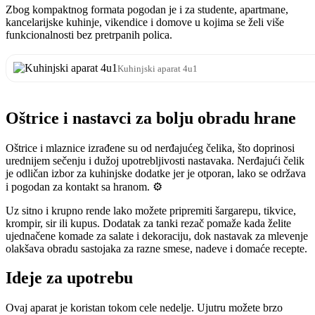
Zbog kompaktnog formata pogodan je i za studente, apartmane,
kancelarijske kuhinje, vikendice i domove u kojima se želi više
funkcionalnosti bez pretrpanih polica.
Kuhinjski aparat 4u1
Oštrice i nastavci za bolju obradu hrane
Oštrice i mlaznice izrađene su od nerđajućeg čelika, što doprinosi
urednijem sečenju i dužoj upotrebljivosti nastavaka. Nerđajući čelik
je odličan izbor za kuhinjske dodatke jer je otporan, lako se održava
i pogodan za kontakt sa hranom. ⚙️
Uz sitno i krupno rende lako možete pripremiti šargarepu, tikvice,
krompir, sir ili kupus. Dodatak za tanki rezač pomaže kada želite
ujednačene komade za salate i dekoraciju, dok nastavak za mlevenje
olakšava obradu sastojaka za razne smese, nadeve i domaće recepte.
Ideje za upotrebu
Ovaj aparat je koristan tokom cele nedelje. Ujutru možete brzo