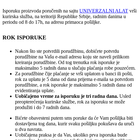
Isporuku proizvoda poručenih na sajtu
UNIVERZALNI ALAT
vrši
kurirska služba, na teritoriji Republike Srbije, radnim danima u
periodu od 8 do 17h, na adresu primaoca pošiljke.
ROK ISPORUKE
Nakon što ste potvrdili porudžbinu, dobićete potvrdu
porudžbine na Vašu e-mail adresu koju ste naveli prilikom
kreiranja porudžbine. Od tog trenutka rok isporuke je
maksimalno 5 radnih dana u slučaju plaćanja robe pouzećem.
Za porudžbine čije plaćanje se vrši uplatom u banci ili pošti,
rok za uplatu je 5 dana od dana prijema e-maila sa potvrdom
porudžbine, a rok isporuke je maksimalno 5 radnih dana od
evidentiranja uplate.
Uobičajeno vreme za isporuku je tri radna dana.
Usled
preopterećenja kurirske službe, rok za isporuku se može
produžiti i do 7 radnih dana.
Bićete obavesteni putem sms poruke da će Vam pošiljka biti
dostavljena tog dana, kurir svaku pošiljku pokušava da uruči
u dva navrata.
Uobičajena praksa je da Vas, ukoliko prva isporuka bude