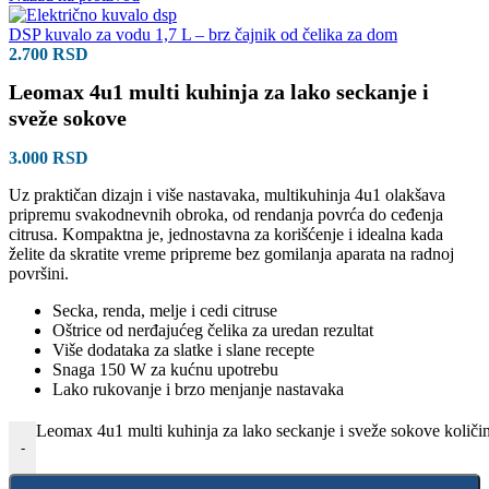
DSP kuvalo za vodu 1,7 L – brz čajnik od čelika za dom
2.700
RSD
Leomax 4u1 multi kuhinja za lako seckanje i
sveže sokove
3.000
RSD
Uz praktičan dizajn i više nastavaka, multikuhinja 4u1 olakšava
pripremu svakodnevnih obroka, od rendanja povrća do ceđenja
citrusa. Kompaktna je, jednostavna za korišćenje i idealna kada
želite da skratite vreme pripreme bez gomilanja aparata na radnoj
površini.
Secka, renda, melje i cedi citruse
Oštrice od nerđajućeg čelika za uredan rezultat
Više dodataka za slatke i slane recepte
Snaga 150 W za kućnu upotrebu
Lako rukovanje i brzo menjanje nastavaka
Leomax 4u1 multi kuhinja za lako seckanje i sveže sokove količi
-