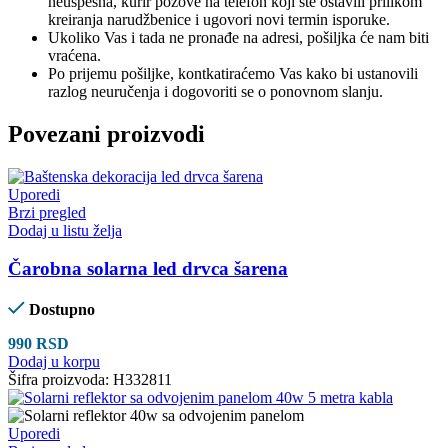
neuspešna, kurir pozove na telefon koji ste ostavili prilikom
kreiranja narudžbenice i ugovori novi termin isporuke.
Ukoliko Vas i tada ne pronađe na adresi, pošiljka će nam biti
vraćena.
Po prijemu pošiljke, kontkatiraćemo Vas kako bi ustanovili
razlog neuručenja i dogovoriti se o ponovnom slanju.
Povezani proizvodi
Uporedi
Brzi pregled
Dodaj u listu želja
Čarobna solarna led drvca šarena
Dostupno
990
RSD
Dodaj u korpu
Šifra proizvoda:
H332811
Uporedi