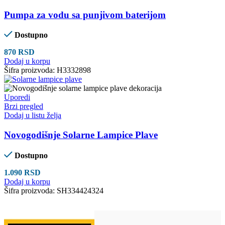
Pumpa za vodu sa punjivom baterijom
Dostupno
870
RSD
Dodaj u korpu
Šifra proizvoda:
H3332898
Uporedi
Brzi pregled
Dodaj u listu želja
Novogodišnje Solarne Lampice Plave
Dostupno
1.090
RSD
Dodaj u korpu
Šifra proizvoda:
SH334424324