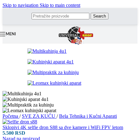
Skip to navigation
Skip to main content
Search
MENI
Početna
/
SVE ZA KUĆU
/
Bela Tehnika i Kućni Aparati
Sklopivi 4K selfie dron S88 sa dve kamere i WiFi FPV letom
5.500
RSD
Nazad na proizvod