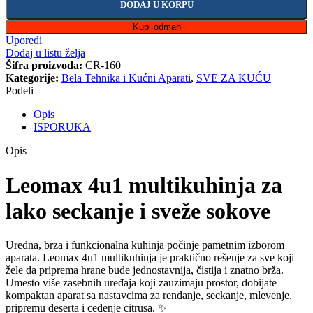
DODAJ U KORPU
Kupi odmah
Uporedi
Dodaj u listu želja
Šifra proizvoda:
CR-160
Kategorije:
Bela Tehnika i Kućni Aparati
,
SVE ZA KUĆU
Podeli
Opis
ISPORUKA
Opis
Leomax 4u1 multikuhinja za
lako seckanje i sveže sokove
Uredna, brza i funkcionalna kuhinja počinje pametnim izborom
aparata. Leomax 4u1 multikuhinja je praktično rešenje za sve koji
žele da priprema hrane bude jednostavnija, čistija i znatno brža.
Umesto više zasebnih uređaja koji zauzimaju prostor, dobijate
kompaktan aparat sa nastavcima za rendanje, seckanje, mlevenje,
pripremu deserta i ceđenje citrusa. ✨