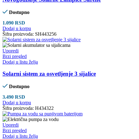
Dostupno
1.090
RSD
Dodaj u korpu
Šifra proizvoda:
SH443256
Uporedi
Brzi pregled
Dodaj u listu želja
Solarni sistem za osvetljenje 3 sijalice
Dostupno
3.490
RSD
Dodaj u korpu
Šifra proizvoda:
H434322
Uporedi
Brzi pregled
Dodaj u listu želja