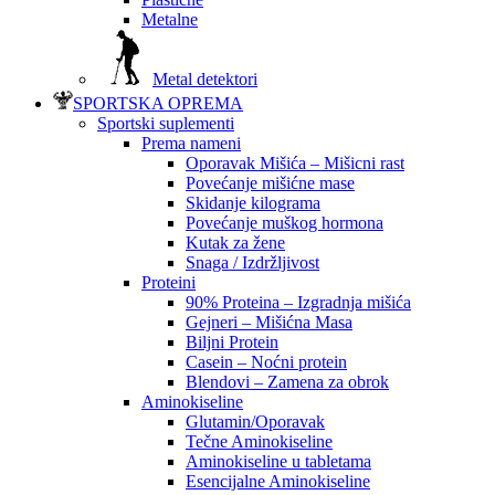
Metalne
Metal detektori
SPORTSKA OPREMA
Sportski suplementi
Prema nameni
Oporavak Mišića – Mišicni rast
Povećanje mišićne mase
Skidanje kilograma
Povećanje muškog hormona
Kutak za žene
Snaga / Izdržljivost
Proteini
90% Proteina – Izgradnja mišića
Gejneri – Mišićna Masa
Biljni Protein
Casein – Noćni protein
Blendovi – Zamena za obrok
Aminokiseline
Glutamin/Oporavak
Tečne Aminokiseline
Aminokiseline u tabletama
Esencijalne Aminokiseline