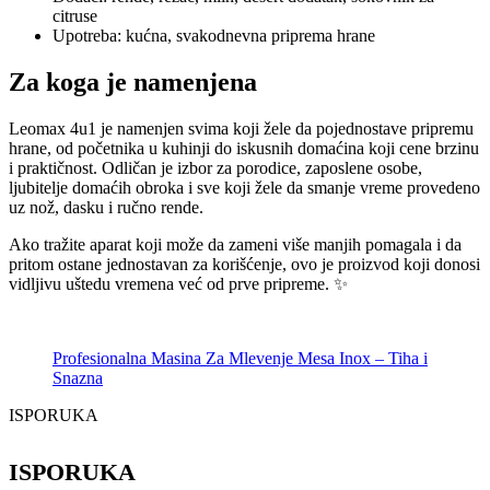
citruse
Upotreba: kućna, svakodnevna priprema hrane
Za koga je namenjena
Leomax 4u1 je namenjen svima koji žele da pojednostave pripremu
hrane, od početnika u kuhinji do iskusnih domaćina koji cene brzinu
i praktičnost. Odličan je izbor za porodice, zaposlene osobe,
ljubitelje domaćih obroka i sve koji žele da smanje vreme provedeno
uz nož, dasku i ručno rende.
Ako tražite aparat koji može da zameni više manjih pomagala i da
pritom ostane jednostavan za korišćenje, ovo je proizvod koji donosi
vidljivu uštedu vremena već od prve pripreme. ✨
Profesionalna Masina Za Mlevenje Mesa Inox – Tiha i
Snazna
ISPORUKA
ISPORUKA