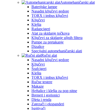
Automehaničarski alat
Baterijske lampe
Nasadni ključevi gedore
TORX i imbus ključevi
Ključevi
Klešta
Radapcigeri
Alat za skidanje točkova
Ključevi za skidanje uljnih filtera
Pumpe za pretakanje
Dizalice
Specijalni automehaničarski alati
Ručni alat
Nasadni ključevi gedore
Ključevi
Šrafcigeri
Klešta
TORX i imbus ključevi
Ručne testere
Makaze
Heftalice i klešta za pop nitne
Breneri i gorionici
Dleta i renda
Zatezači i ekspanderi
Ispitivači