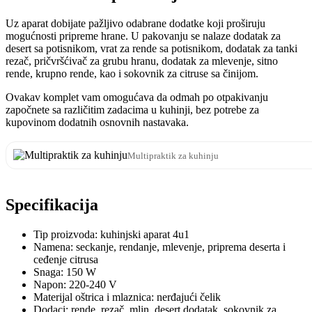
Uz aparat dobijate pažljivo odabrane dodatke koji proširuju
mogućnosti pripreme hrane. U pakovanju se nalaze dodatak za
desert sa potisnikom, vrat za rende sa potisnikom, dodatak za tanki
rezač, pričvršćivač za grubu hranu, dodatak za mlevenje, sitno
rende, krupno rende, kao i sokovnik za citruse sa činijom.
Ovakav komplet vam omogućava da odmah po otpakivanju
započnete sa različitim zadacima u kuhinji, bez potrebe za
kupovinom dodatnih osnovnih nastavaka.
Multipraktik za kuhinju
Specifikacija
Tip proizvoda: kuhinjski aparat 4u1
Namena: seckanje, rendanje, mlevenje, priprema deserta i
ceđenje citrusa
Snaga: 150 W
Napon: 220-240 V
Materijal oštrica i mlaznica: nerđajući čelik
Dodaci: rende, rezač, mlin, desert dodatak, sokovnik za