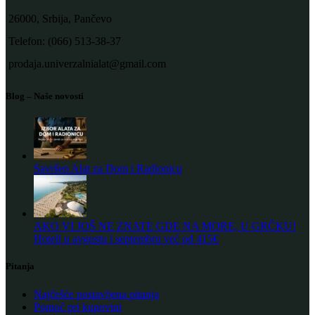
26000, Srbija, Pančevo
Telefon: (066) 513-38-37
prodaja.univerzalnialat@gmail.com
Blog – Naše novosti
Savršen Alat za Dom i Radionicu
AKO VI JOŠ NE ZNATE GDE NA MORE, U GRČKU!
Hoteli u avgustu i septembru već od 415€
Pitanja
Najčešće postavljena pitanja
Pomoć pri kupovini