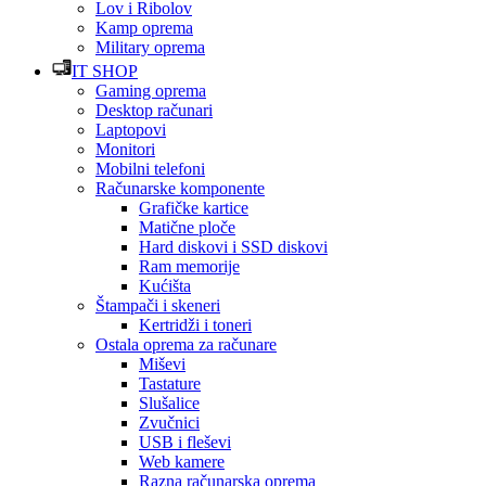
Lov i Ribolov
Kamp oprema
Military oprema
IT SHOP
Gaming oprema
Desktop računari
Laptopovi
Monitori
Mobilni telefoni
Računarske komponente
Grafičke kartice
Matične ploče
Hard diskovi i SSD diskovi
Ram memorije
Kućišta
Štampači i skeneri
Kertridži i toneri
Ostala oprema za računare
Miševi
Tastature
Slušalice
Zvučnici
USB i fleševi
Web kamere
Razna računarska oprema