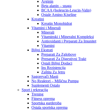
Arginin
Beta alanin – snaga
BCAA (Isoleucin-Leucin-Valin)
Ostale Amino Kiseline
Kreatini
Kreatin Monohidrat
Vitamini i Minerali
Minerali
Vitaminski i Mineralni Kompleksi
Antioxidanti i Preparati Za Imunitet
Vitamini
Biljni Ekstrati
Preparati Za Zglobove
Preparati Za Digestivni Trakt
Ostali Biljni Dodaci
Ins Rezistencija
Zaštita Za Jetru
Sagorevači Masti
No Reaktori – Mišićna Pumpa
Suplementi Ostalo
Sport i rekreacija
Trening
Fitness oprema
Sportska garderoba
Ostala sportska oprema