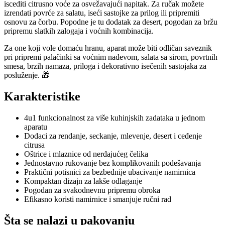
iscediti citrusno voće za osvežavajući napitak. Za ručak možete
izrendati povrće za salatu, iseći sastojke za prilog ili pripremiti
osnovu za čorbu. Popodne je tu dodatak za desert, pogodan za bržu
pripremu slatkih zalogaja i voćnih kombinacija.
Za one koji vole domaću hranu, aparat može biti odličan saveznik
pri pripremi palačinki sa voćnim nadevom, salata sa sirom, povrtnih
smesa, brzih namaza, priloga i dekorativno isečenih sastojaka za
posluženje. 🎁
Karakteristike
4u1 funkcionalnost za više kuhinjskih zadataka u jednom
aparatu
Dodaci za rendanje, seckanje, mlevenje, desert i ceđenje
citrusa
Oštrice i mlaznice od nerđajućeg čelika
Jednostavno rukovanje bez komplikovanih podešavanja
Praktični potisnici za bezbednije ubacivanje namirnica
Kompaktan dizajn za lakše odlaganje
Pogodan za svakodnevnu pripremu obroka
Efikasno koristi namirnice i smanjuje ručni rad
Šta se nalazi u pakovanju