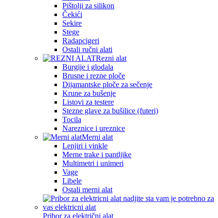
Pištolji za silikon
Čekići
Sekire
Stege
Radapcigeri
Ostali ručni alati
Rezni alat
Burgije i glodala
Brusne i rezne ploče
Dijamantske ploče za sečenje
Krune za bušenje
Listovi za testere
Stezne glave za bušilice (futeri)
Tocila
Nareznice i ureznice
Merni alat
Lenjiri i vinkle
Merne trake i pantljike
Multimetri i unimeri
Vage
Libele
Ostali merni alat
Pribor za električni alat