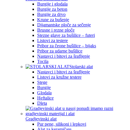
Burgije i glodala
Burgije za beton
Burgije za drvo
Krune za bušenje
Dijamantske ploče za sečenje
Brusne i rezne ploče
Stezne glave za bušilice – futeri
Listovi za testere
Pribor za čeone bušilice – bijaks
Pribor za udarne bušilice
Nastavci i bitovi za šrafljenje
Tocila
Stolarski alat
Nastavci i bitovi za šrafljenje
Listovi za kružne testere
Stege
Burgije
Glodala
Heftalice
Dleta
Gradjevinski alat
Pur pene, silikoni i lepkovi
Alat za keramičare