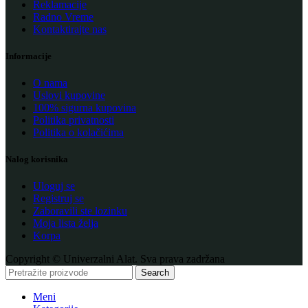
Reklamacije
Radno Vreme
Kontaktirajte nas
Informacije
O nama
Uslovi kupovine
100% sigurna kupovina
Politika privatnosti
Politika o kolačićima
Nalog korisnika
Uloguj se
Registruj se
Zaboravili ste lozinku
Moja lista želja
Korpa
Copyright © Univerzalni Alat. Sva prava zadržana
Search
Meni