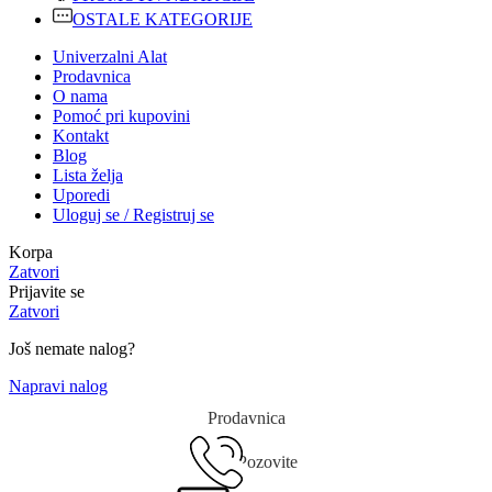
OSTALE KATEGORIJE
Univerzalni Alat
Prodavnica
O nama
Pomoć pri kupovini
Kontakt
Blog
Lista želja
Uporedi
Uloguj se / Registruj se
Korpa
Zatvori
Prijavite se
Zatvori
Još nemate nalog?
Napravi nalog
Prodavnica
Pozovite