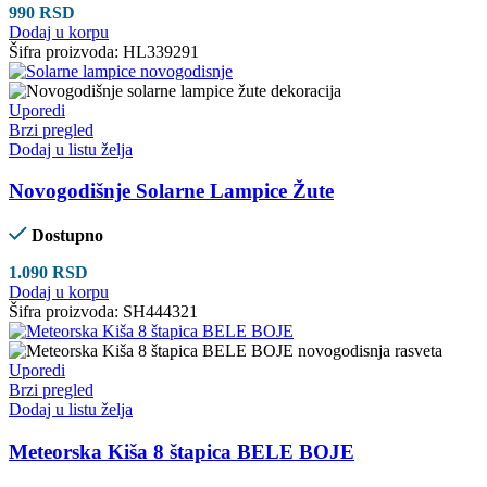
990
RSD
Dodaj u korpu
Šifra proizvoda:
HL339291
Uporedi
Brzi pregled
Dodaj u listu želja
Novogodišnje Solarne Lampice Žute
Dostupno
1.090
RSD
Dodaj u korpu
Šifra proizvoda:
SH444321
Uporedi
Brzi pregled
Dodaj u listu želja
Meteorska Kiša 8 štapica BELE BOJE