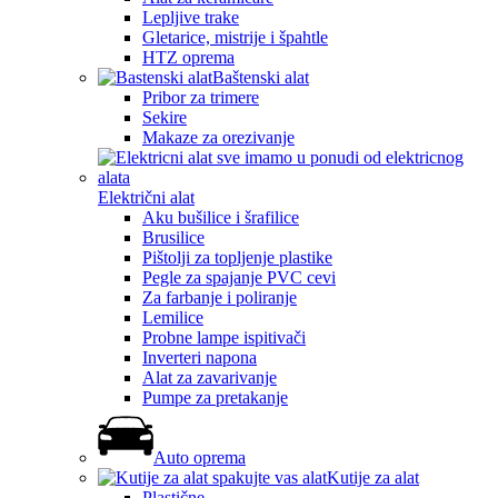
Lepljive trake
Gletarice, mistrije i špahtle
HTZ oprema
Baštenski alat
Pribor za trimere
Sekire
Makaze za orezivanje
Električni alat
Aku bušilice i šrafilice
Brusilice
Pištolji za topljenje plastike
Pegle za spajanje PVC cevi
Za farbanje i poliranje
Lemilice
Probne lampe ispitivači
Inverteri napona
Alat za zavarivanje
Pumpe za pretakanje
Auto oprema
Kutije za alat
Plastične