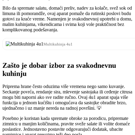
Bilo da spremate salatu, domaći preliv, nadev za kolače, svež sok od
limuna ili pomorandže, ovaj aparat pomaže da rutinski poslovi budu
gotovi za kraće vreme. Namenjen je svakodnevnoj upotrebi u domu,
malim kuhinjama, vikendicama i svima koji vole praktičnost bez
komplikovanog podešavanja.
Multikuhinja 4u1
Zašto je dobar izbor za svakodnevnu
kuhinju
Priprema hrane često oduzima više vremena nego samo kuvanje.
Seckanje povrća, rendanje sira, mlevenje sastojaka ili ceđenje citrusa
mogu biti naporni ako sve radite ručno. Ovaj 4u1 aparat spaja više
funkcija u jednom kućištu i omogućava da sastojke obradite brzo,
ujednačeno i uz manje nereda na radnoj površini. 💡
Posebno je koristan kada spremate obroke za porodicu, pripremate
zimnicu u manjim količinama, pravite sveže salate ili volite domaće
poslastice. Jednostavno postavite odgovarajući dodatak, ubacite
namirnice i aparat preuzima teži deo posla.