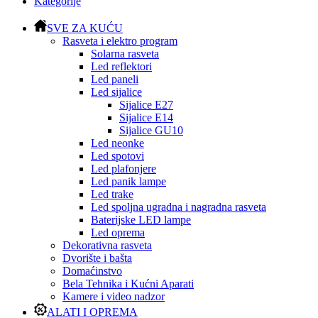
Kategorije
SVE ZA KUĆU
Rasveta i elektro program
Solarna rasveta
Led reflektori
Led paneli
Led sijalice
Sijalice E27
Sijalice E14
Sijalice GU10
Led neonke
Led spotovi
Led plafonjere
Led panik lampe
Led trake
Led spoljna ugradna i nagradna rasveta
Baterijske LED lampe
Led oprema
Dekorativna rasveta
Dvorište i bašta
Domaćinstvo
Bela Tehnika i Kućni Aparati
Kamere i video nadzor
ALATI I OPREMA