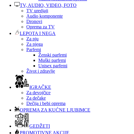
TV, AUDIO, VIDEO, FOTO
TV uredjaji
Audio komponente
Dronovi
Oprema za TV
LEPOTA I NEGA
Za nju
Za njega
Parfemi
Ženski parfemi
Muški parfemi
Unisex parfemi
Život i zdravlje
IGRAČKE
Za devojčice
Za dečake
Dečija i bebi oprema
OPREMA ZA KUĆNE LJUBIMCE
GEDŽETI
PROMOTIVNE AKCIJE