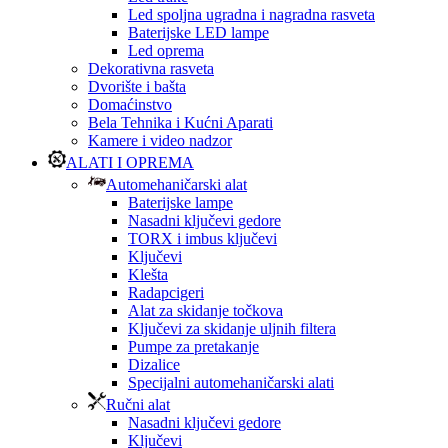
Led spoljna ugradna i nagradna rasveta
Baterijske LED lampe
Led oprema
Dekorativna rasveta
Dvorište i bašta
Domaćinstvo
Bela Tehnika i Kućni Aparati
Kamere i video nadzor
ALATI I OPREMA
Automehaničarski alat
Baterijske lampe
Nasadni ključevi gedore
TORX i imbus ključevi
Ključevi
Klešta
Radapcigeri
Alat za skidanje točkova
Ključevi za skidanje uljnih filtera
Pumpe za pretakanje
Dizalice
Specijalni automehaničarski alati
Ručni alat
Nasadni ključevi gedore
Ključevi