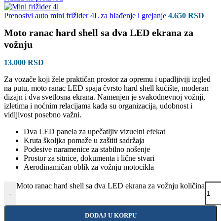
Prenosivi auto mini frižider 4L za hlađenje i grejanje
4.650
RSD
Moto ranac hard shell sa dva LED ekrana za
vožnju
13.000
RSD
Za vozače koji žele praktičan prostor za opremu i upadljiviji izgled
na putu, moto ranac LED spaja čvrsto hard shell kućište, moderan
dizajn i dva svetlosna ekrana. Namenjen je svakodnevnoj vožnji,
izletima i noćnim relacijama kada su organizacija, udobnost i
vidljivost posebno važni.
Dva LED panela za upečatljiv vizuelni efekat
Kruta školjka pomaže u zaštiti sadržaja
Podesive naramenice za stabilno nošenje
Prostor za sitnice, dokumenta i lične stvari
Aerodinamičan oblik za vožnju motocikla
Moto ranac hard shell sa dva LED ekrana za vožnju količina
-
DODAJ U KORPU