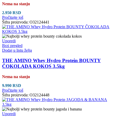
Nema na stanju
2.950
RSD
Pročitajte još
Šifra proizvoda:
O32124441
Uporedi
Brzi pregled
Dodaj u listu želja
THE AMINO Whey Hydro Protein BOUNTY
ČOKOLADA KOKOS 3.5kg
Nema na stanju
9.990
RSD
Pročitajte još
Šifra proizvoda:
O32124448
Uporedi