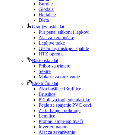
Burgije
Glodala
Heftalice
Dleta
Gradjevinski alat
Pur pene, silikoni i lepkovi
Alat za keramičare
Lepljive trake
Gletarice, mistrije i špahtle
HTZ oprema
Baštenski alat
Pribor za trimere
Sekire
Makaze za orezivanje
Električni alat
Aku bušilice i šrafilice
Brusilice
Pištolji za topljenje plastike
Pegle za spajanje PVC cevi
Za farbanje i poliranje
Lemilice
Probne lampe ispitivači
Inverteri napona
Alat za zavarivanje