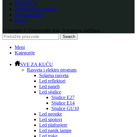
Registruj se
Zaboravili ste lozinku
Moja lista želja
Korpa
Copyright © Univerzalni Alat. Sva prava zadržana
Search
Meni
Kategorije
SVE ZA KUĆU
Rasveta i elektro program
Solarna rasveta
Led reflektori
Led paneli
Led sijalice
Sijalice E27
Sijalice E14
Sijalice GU10
Led neonke
Led spotovi
Led plafonjere
Led panik lampe
Led trake