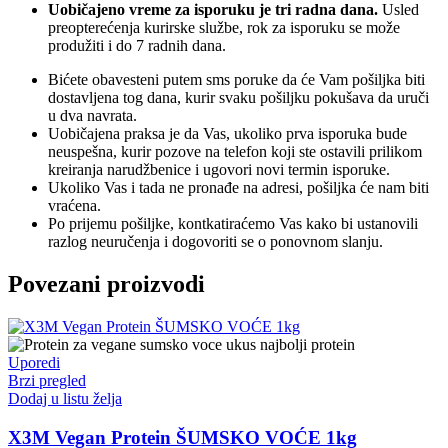
Uobičajeno vreme za isporuku je tri radna dana.
Usled
preopterećenja kurirske službe, rok za isporuku se može
produžiti i do 7 radnih dana.
Bićete obavesteni putem sms poruke da će Vam pošiljka biti
dostavljena tog dana, kurir svaku pošiljku pokušava da uruči
u dva navrata.
Uobičajena praksa je da Vas, ukoliko prva isporuka bude
neuspešna, kurir pozove na telefon koji ste ostavili prilikom
kreiranja narudžbenice i ugovori novi termin isporuke.
Ukoliko Vas i tada ne pronađe na adresi, pošiljka će nam biti
vraćena.
Po prijemu pošiljke, kontkatiraćemo Vas kako bi ustanovili
razlog neuručenja i dogovoriti se o ponovnom slanju.
Povezani proizvodi
Uporedi
Brzi pregled
Dodaj u listu želja
X3M Vegan Protein ŠUMSKO VOĆE 1kg