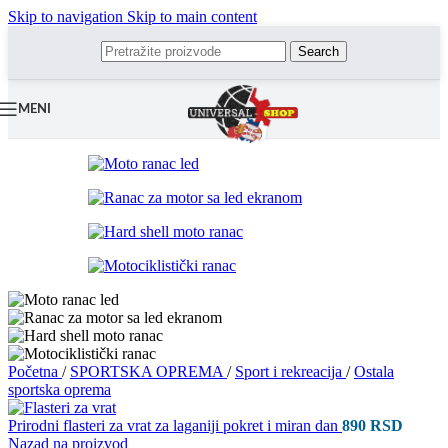
Skip to navigation
Skip to main content
Search
MENI
Početna
/
SPORTSKA OPREMA
/
Sport i rekreacija
/
Ostala
sportska oprema
Prirodni flasteri za vrat za laganiji pokret i miran dan
890
RSD
Nazad na proizvod