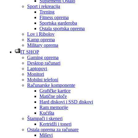
Suplementi Ostalo
Sport i rekreacija
Trening
Fitness oprema
Sportska garderoba
Ostala sportska oprema
Lov i Ribolov
Kamp oprema
Military oprema
IT SHOP
Gaming oprema
Desktop računari
Laptopovi
Monitori
Mobilni telefoni
Računarske komponente
Grafičke kartice
Matične ploče
Hard diskovi i SSD diskovi
Ram memorije
Kućišta
Štampači i skeneri
Kertridži i toneri
Ostala oprema za računare
Miševi