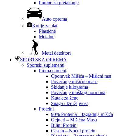
Pumpe za pretakanje
Auto oprema
Kutije za alat
Plastične
Metalne
Metal detektori
SPORTSKA OPREMA
Sportski suplementi
Prema nameni
Oporavak Mišića – Mišicni rast
Povećanje mišićne mase
Skidanje kilograma
Povećanje muškog hormona
Kutak za žene
Snaga / Izdržljivost
Proteini
90% Proteina – Izgradnja mišića
Gejneri – Mišićna Masa
Biljni Protein
Casein – Noćni protein