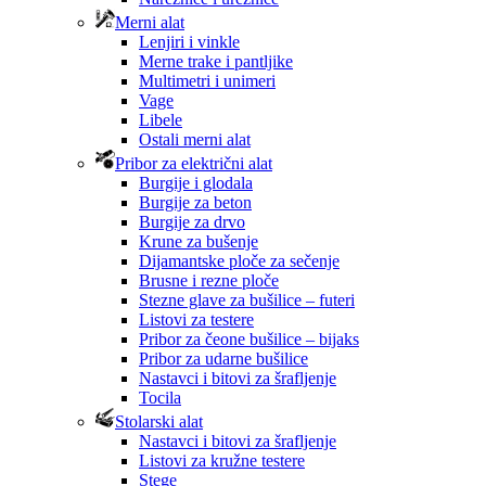
Merni alat
Lenjiri i vinkle
Merne trake i pantljike
Multimetri i unimeri
Vage
Libele
Ostali merni alat
Pribor za električni alat
Burgije i glodala
Burgije za beton
Burgije za drvo
Krune za bušenje
Dijamantske ploče za sečenje
Brusne i rezne ploče
Stezne glave za bušilice – futeri
Listovi za testere
Pribor za čeone bušilice – bijaks
Pribor za udarne bušilice
Nastavci i bitovi za šrafljenje
Tocila
Stolarski alat
Nastavci i bitovi za šrafljenje
Listovi za kružne testere
Stege