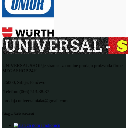
UNIVERSAL SHOP je stranica za online prodaju proizvoda firme
MEGASHOP 24H.
26000, Srbija, Pančevo
Telefon: (066) 513-38-37
prodaja.univerzalnialat@gmail.com
Blog – Naše novosti