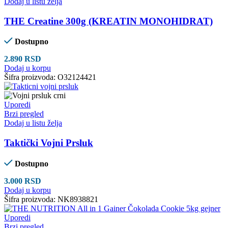
Dodaj u listu želja
THE Creatine 300g (KREATIN MONOHIDRAT)
Dostupno
2.890
RSD
Dodaj u korpu
Šifra proizvoda:
O32124421
Uporedi
Brzi pregled
Dodaj u listu želja
Taktički Vojni Prsluk
Dostupno
3.000
RSD
Dodaj u korpu
Šifra proizvoda:
NK8938821
Uporedi
Brzi pregled