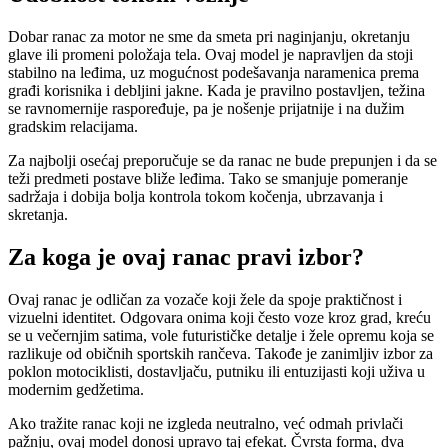
Dobar ranac za motor ne sme da smeta pri naginjanju, okretanju
glave ili promeni položaja tela. Ovaj model je napravljen da stoji
stabilno na leđima, uz mogućnost podešavanja naramenica prema
građi korisnika i debljini jakne. Kada je pravilno postavljen, težina
se ravnomernije raspoređuje, pa je nošenje prijatnije i na dužim
gradskim relacijama.
Za najbolji osećaj preporučuje se da ranac ne bude prepunjen i da se
teži predmeti postave bliže leđima. Tako se smanjuje pomeranje
sadržaja i dobija bolja kontrola tokom kočenja, ubrzavanja i
skretanja.
Za koga je ovaj ranac pravi izbor?
Ovaj ranac je odličan za vozače koji žele da spoje praktičnost i
vizuelni identitet. Odgovara onima koji često voze kroz grad, kreću
se u večernjim satima, vole futurističke detalje i žele opremu koja se
razlikuje od običnih sportskih rančeva. Takođe je zanimljiv izbor za
poklon motociklisti, dostavljaču, putniku ili entuzijasti koji uživa u
modernim gedžetima.
Ako tražite ranac koji ne izgleda neutralno, već odmah privlači
pažnju, ovaj model donosi upravo taj efekat. Čvrsta forma, dva