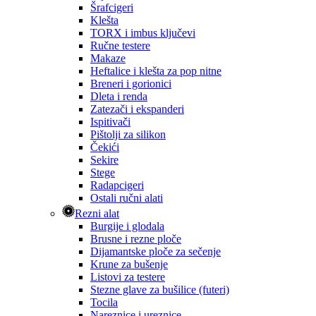
Šrafcigeri
Klešta
TORX i imbus ključevi
Ručne testere
Makaze
Heftalice i klešta za pop nitne
Breneri i gorionici
Dleta i renda
Zatezači i ekspanderi
Ispitivači
Pištolji za silikon
Čekići
Sekire
Stege
Radapcigeri
Ostali ručni alati
Rezni alat
Burgije i glodala
Brusne i rezne ploče
Dijamantske ploče za sečenje
Krune za bušenje
Listovi za testere
Stezne glave za bušilice (futeri)
Tocila
Nareznice i ureznice