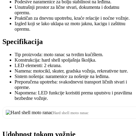
Podesive naramenice za bolju stabilnost na leđima.
Unutrašnji prostor za lične stvari, dokumenta i dodatnu
opremu.
Praktičan za dnevnu upotrebu, kraće relacije i noćne vožnje.
Izgled koji se lako uklapa uz moto jaknu, kacigu i zaštitnu
opremu.
Specifikacija
Tip proizvoda: moto ranac sa tvrdim kućištem.
Konstrukcija: hard shell spoljašnja školjka.
LED elementi: 2 ekrana.
Namena: motocikl, skuter, gradska vožnja, rekreativne ture.
Sistem nošenja: naramenice za nošenje na leđima.
Preporučena upotreba: svakodnevni transport ličnih stvari i
opreme.
Napomena: LED funkcije koristiti prema uputstvu i pravilima
bezbedne vožnje.
Hard shell moto ranac
Udobnost tokom vožnje