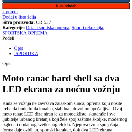
Kupi odmah
Uporedi
Dodaj u listu želja
Šifra proizvoda:
CR-537
Kategorije:
Ostala sportska oprema
,
Sport i rekreacija
,
SPORTSKA OPREMA
Podeli
Opis
ISPORUKA
Opis
Moto ranac hard shell sa dva
LED ekrana za noćnu vožnju
Kada se vožnja ne završava zalaskom sunca, oprema koju nosite
treba da bude funkcionalna, stabilna i dovoljno upečatljiva. Ovaj
moto ranac LED dizajniran je za motocikliste, skuteraše i sve
ljubitelje urbanog kretanja koji žele spoj zaštitne školjke, modernog
izgleda i dodatnog svetlosnog efekta. Njegova tvrda spoljašnja
forma daje ozbiljan, sportski karakter, dok dva LED ekrana