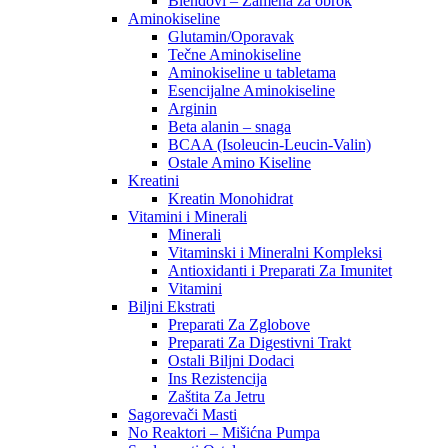
Blendovi – Zamena za obrok
Aminokiseline
Glutamin/Oporavak
Tečne Aminokiseline
Aminokiseline u tabletama
Esencijalne Aminokiseline
Arginin
Beta alanin – snaga
BCAA (Isoleucin-Leucin-Valin)
Ostale Amino Kiseline
Kreatini
Kreatin Monohidrat
Vitamini i Minerali
Minerali
Vitaminski i Mineralni Kompleksi
Antioxidanti i Preparati Za Imunitet
Vitamini
Biljni Ekstrati
Preparati Za Zglobove
Preparati Za Digestivni Trakt
Ostali Biljni Dodaci
Ins Rezistencija
Zaštita Za Jetru
Sagorevači Masti
No Reaktori – Mišićna Pumpa