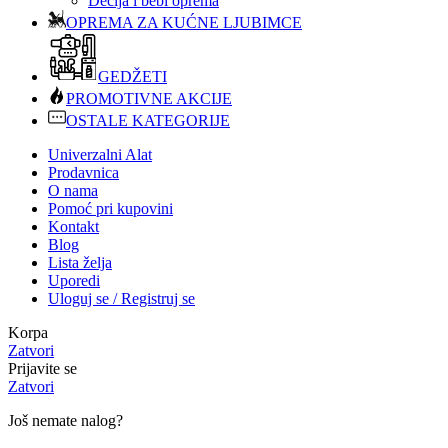
Dečija i bebi oprema
OPREMA ZA KUĆNE LJUBIMCE
GEDŽETI
PROMOTIVNE AKCIJE
OSTALE KATEGORIJE
Univerzalni Alat
Prodavnica
O nama
Pomoć pri kupovini
Kontakt
Blog
Lista želja
Uporedi
Uloguj se / Registruj se
Korpa
Zatvori
Prijavite se
Zatvori
Još nemate nalog?