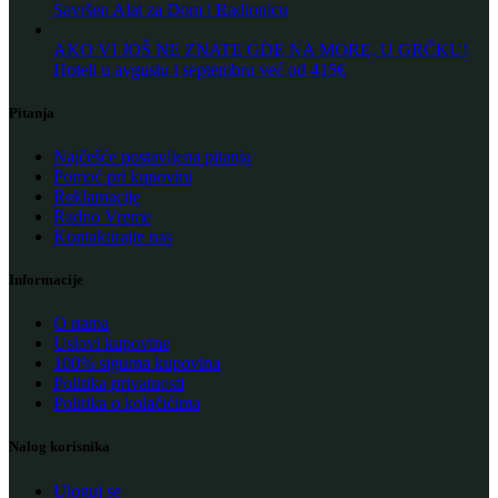
Savršen Alat za Dom i Radionicu
AKO VI JOŠ NE ZNATE GDE NA MORE, U GRČKU!
Hoteli u avgustu i septembru već od 415€
Pitanja
Najčešće postavljena pitanja
Pomoć pri kupovini
Reklamacije
Radno Vreme
Kontaktirajte nas
Informacije
O nama
Uslovi kupovine
100% sigurna kupovina
Politika privatnosti
Politika o kolačićima
Nalog korisnika
Uloguj se