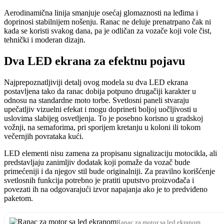
Aerodinamična linija smanjuje osećaj glomaznosti na leđima i
doprinosi stabilnijem nošenju. Ranac ne deluje prenatrpano čak ni
kada se koristi svakog dana, pa je odličan za vozače koji vole čist,
tehnički i moderan dizajn.
Dva LED ekrana za efektnu pojavu
Najprepoznatljiviji detalj ovog modela su dva LED ekrana
postavljena tako da ranac dobija potpuno drugačiji karakter u
odnosu na standardne moto torbe. Svetlosni paneli stvaraju
upečatljiv vizuelni efekat i mogu doprineti boljoj uočljivosti u
uslovima slabijeg osvetljenja. To je posebno korisno u gradskoj
vožnji, na semaforima, pri sporijem kretanju u koloni ili tokom
večernjih povrataka kući.
LED elementi nisu zamena za propisanu signalizaciju motocikla, ali
predstavljaju zanimljiv dodatak koji pomaže da vozač bude
primećeniji i da njegov stil bude originalniji. Za pravilno korišćenje
svetlosnih funkcija potrebno je pratiti uputstvo proizvođača i
povezati ih na odgovarajući izvor napajanja ako je to predviđeno
paketom.
Ranac za motor sa led ekranom