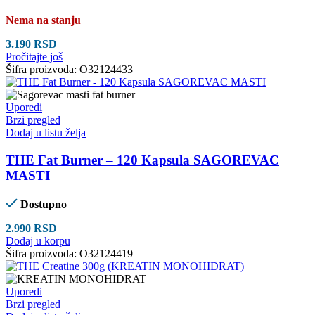
Nema na stanju
3.190
RSD
Pročitajte još
Šifra proizvoda:
O32124433
Uporedi
Brzi pregled
Dodaj u listu želja
THE Fat Burner – 120 Kapsula SAGOREVAC
MASTI
Dostupno
2.990
RSD
Dodaj u korpu
Šifra proizvoda:
O32124419
Uporedi
Brzi pregled