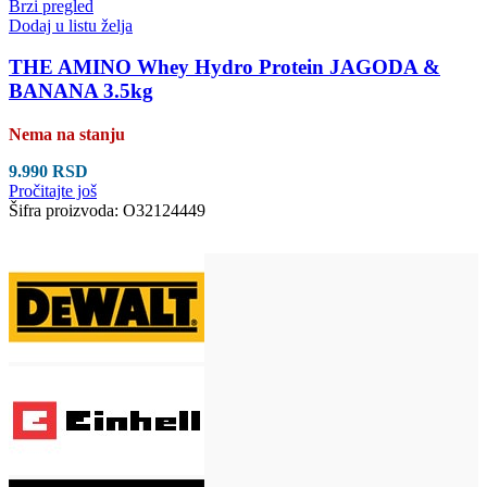
Brzi pregled
Dodaj u listu želja
THE AMINO Whey Hydro Protein JAGODA &
BANANA 3.5kg
Nema na stanju
9.990
RSD
Pročitajte još
Šifra proizvoda:
O32124449