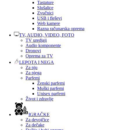
Tastature
Slušalice
Zvučnici
USB i fleševi
Web kamere
Razna računarska oprema
TV, AUDIO, VIDEO, FOTO
TV uredjaji
Audio komponente
Dronovi
Oprema za TV
LEPOTA I NEGA
Za nju
Za njega
Parfemi
Ženski parfemi
Muški parfemi
Unisex parfemi
Život i zdravlje
IGRAČKE
Za devojčice
Za dečake