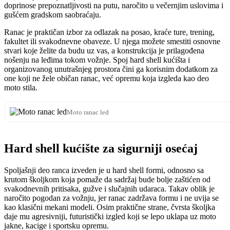
doprinose prepoznatljivosti na putu, naročito u večernjim uslovima i
gušćem gradskom saobraćaju.
Ranac je praktičan izbor za odlazak na posao, kraće ture, trening,
fakultet ili svakodnevne obaveze. U njega možete smestiti osnovne
stvari koje želite da budu uz vas, a konstrukcija je prilagođena
nošenju na leđima tokom vožnje. Spoj hard shell kućišta i
organizovanog unutrašnjeg prostora čini ga korisnim dodatkom za
one koji ne žele običan ranac, već opremu koja izgleda kao deo
moto stila.
Moto ranac led
Hard shell kućište za sigurniji osećaj
Spoljašnji deo ranca izveden je u hard shell formi, odnosno sa
krutom školjkom koja pomaže da sadržaj bude bolje zaštićen od
svakodnevnih pritisaka, gužve i slučajnih udaraca. Takav oblik je
naročito pogodan za vožnju, jer ranac zadržava formu i ne uvija se
kao klasični mekani modeli. Osim praktične strane, čvrsta školjka
daje mu agresivniji, futuristički izgled koji se lepo uklapa uz moto
jakne, kacige i sportsku opremu.