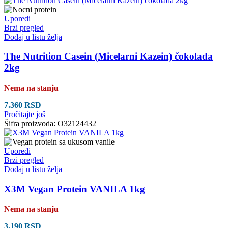
Uporedi
Brzi pregled
Dodaj u listu želja
The Nutrition Casein (Micelarni Kazein) čokolada
2kg
Nema na stanju
7.360
RSD
Pročitajte još
Šifra proizvoda:
O32124432
Uporedi
Brzi pregled
Dodaj u listu želja
X3M Vegan Protein VANILA 1kg
Nema na stanju
3.190
RSD