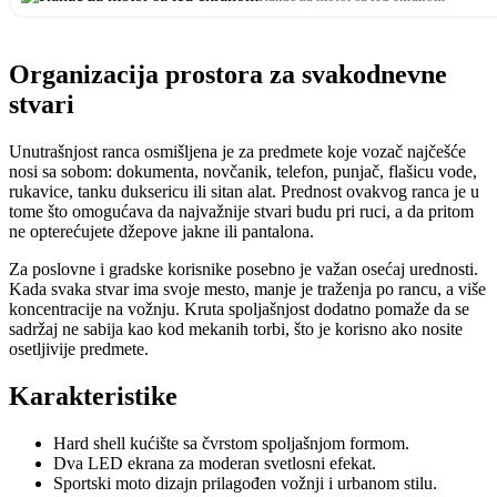
Organizacija prostora za svakodnevne
stvari
Unutrašnjost ranca osmišljena je za predmete koje vozač najčešće
nosi sa sobom: dokumenta, novčanik, telefon, punjač, flašicu vode,
rukavice, tanku duksericu ili sitan alat. Prednost ovakvog ranca je u
tome što omogućava da najvažnije stvari budu pri ruci, a da pritom
ne opterećujete džepove jakne ili pantalona.
Za poslovne i gradske korisnike posebno je važan osećaj urednosti.
Kada svaka stvar ima svoje mesto, manje je traženja po rancu, a više
koncentracije na vožnju. Kruta spoljašnjost dodatno pomaže da se
sadržaj ne sabija kao kod mekanih torbi, što je korisno ako nosite
osetljivije predmete.
Karakteristike
Hard shell kućište sa čvrstom spoljašnjom formom.
Dva LED ekrana za moderan svetlosni efekat.
Sportski moto dizajn prilagođen vožnji i urbanom stilu.