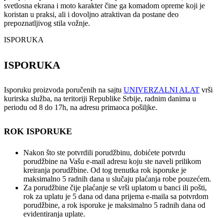
svetlosna ekrana i moto karakter čine ga komadom opreme koji je
koristan u praksi, ali i dovoljno atraktivan da postane deo
prepoznatljivog stila vožnje.
ISPORUKA
ISPORUKA
Isporuku proizvoda poručenih na sajtu
UNIVERZALNI ALAT
vrši
kurirska služba, na teritoriji Republike Srbije, radnim danima u
periodu od 8 do 17h, na adresu primaoca pošiljke.
ROK ISPORUKE
Nakon što ste potvrdili porudžbinu, dobićete potvrdu
porudžbine na Vašu e-mail adresu koju ste naveli prilikom
kreiranja porudžbine. Od tog trenutka rok isporuke je
maksimalno 5 radnih dana u slučaju plaćanja robe pouzećem.
Za porudžbine čije plaćanje se vrši uplatom u banci ili pošti,
rok za uplatu je 5 dana od dana prijema e-maila sa potvrdom
porudžbine, a rok isporuke je maksimalno 5 radnih dana od
evidentiranja uplate.