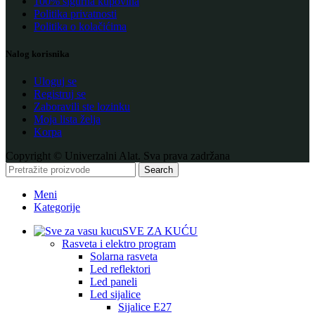
100% sigurna kupovina
Politika privatnosti
Politika o kolačićima
Nalog korisnika
Uloguj se
Registruj se
Zaboravili ste lozinku
Moja lista želja
Korpa
Copyright © Univerzalni Alat. Sva prava zadržana
Search
Meni
Kategorije
SVE ZA KUĆU
Rasveta i elektro program
Solarna rasveta
Led reflektori
Led paneli
Led sijalice
Sijalice E27