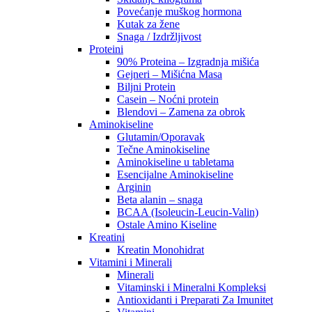
Povećanje muškog hormona
Kutak za žene
Snaga / Izdržljivost
Proteini
90% Proteina – Izgradnja mišića
Gejneri – Mišićna Masa
Biljni Protein
Casein – Noćni protein
Blendovi – Zamena za obrok
Aminokiseline
Glutamin/Oporavak
Tečne Aminokiseline
Aminokiseline u tabletama
Esencijalne Aminokiseline
Arginin
Beta alanin – snaga
BCAA (Isoleucin-Leucin-Valin)
Ostale Amino Kiseline
Kreatini
Kreatin Monohidrat
Vitamini i Minerali
Minerali
Vitaminski i Mineralni Kompleksi
Antioxidanti i Preparati Za Imunitet