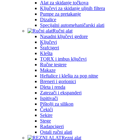
Alat za skidanje točkova
Ključevi za skidanje uljnih filtera
Pumpe za pretakanje
Dizalice
Specijalni automehaničarski alati
Ručni alat
Nasadni ključevi gedore
Ključevi
Šrafcigeri
Klešta
TORX i imbus ključevi
Ručne testere
Makaze
Heftalice i klešta za pop nitne
Breneri i gorionici
Dleta i renda
Zatezači i ekspanderi
Ispitivači
Pištolji za silikon
Čekići
Sekire
Stege
Radapcigeri
Ostali ručni alati
Rezni alat