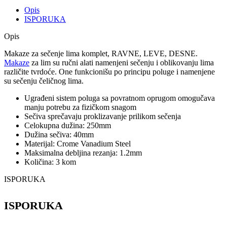
Opis
ISPORUKA
Opis
Makaze za sečenje lima komplet, RAVNE, LEVE, DESNE.
Makaze
za lim su ručni alati namenjeni sečenju i oblikovanju lima
različite tvrdoće. One funkcionišu po principu poluge i namenjene
su sečenju čeličnog lima.
Ugrađeni sistem poluga sa povratnom oprugom omogučava
manju potrebu za fizičkom snagom
Sečiva sprečavaju proklizavanje prilikom sečenja
Celokupna dužina: 250mm
Dužina sečiva: 40mm
Materijal: Crome Vanadium Steel
Maksimalna debljina rezanja: 1.2mm
Količina: 3 kom
ISPORUKA
ISPORUKA