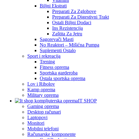
Vitamini
Biljni Ekstrati
Preparati Za Zglobove
Preparati Za Digestivni Trakt
Ostali Biljni Dodaci
Ins Rezistencija
Zaštita Za Jetru
Sagorevači Masti
No Reaktori – Mišićna Pumpa
Suplementi Ostalo
Sport i rekreacija
Trening
Fitness oprema
Sportska garderoba
Ostala sportska oprema
Lov i Ribolov
Kamp oprema
Military oprema
IT SHOP
Gaming oprema
Desktop računari
Laptopovi
Monitori
Mobilni telefoni
Računarske komponente