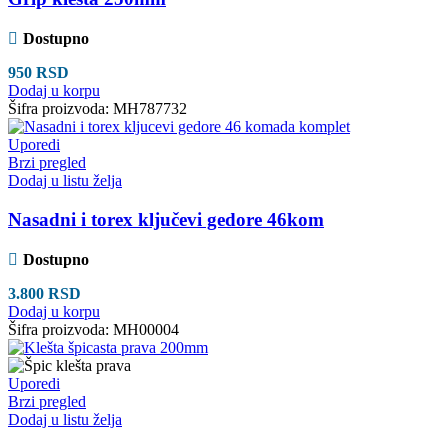
Dostupno
950
RSD
Dodaj u korpu
Šifra proizvoda:
MH787732
Uporedi
Brzi pregled
Dodaj u listu želja
Nasadni i torex ključevi gedore 46kom
Dostupno
3.800
RSD
Dodaj u korpu
Šifra proizvoda:
MH00004
Uporedi
Brzi pregled
Dodaj u listu želja