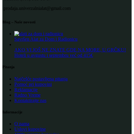
prodaja.univerzalnialat@gmail.com
Blog – Naše novosti
Savršen Alat za Dom i Radionicu
AKO VI JOŠ NE ZNATE GDE NA MORE, U GRČKU!
Hoteli u avgustu i septembru već od 415€
Pitanja
Najčešće postavljena pitanja
Pomoć pri kupovini
Reklamacije
Radno Vreme
Kontaktirajte nas
Informacije
O nama
Uslovi kupovine