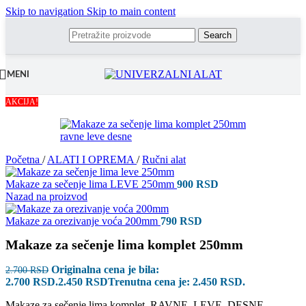
Skip to navigation
Skip to main content
Search
MENI
AKCIJA!
Početna
/
ALATI I OPREMA
/
Ručni alat
Makaze za sečenje lima LEVE 250mm
900
RSD
Nazad na proizvod
Makaze za orezivanje voća 200mm
790
RSD
Makaze za sečenje lima komplet 250mm
Originalna cena je bila:
2.700
RSD
2.700 RSD.
2.450
RSD
Trenutna cena je: 2.450 RSD.
Makaze za sečenje lima komplet, RAVNE, LEVE, DESNE.