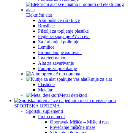
Električni alat
Aku bušilice i šrafilice
Brusilice
Pištolji za topljenje plastike
Pegle za spajanje PVC cevi
Za farbanje i poliranje
Lemilice
Probne lampe ispitivači
Inverteri napona
Alat za zavarivanje
Pumpe za pretakanje
Auto oprema
Kutije za alat
Plastične
Metalne
Metal detektori
SPORTSKA OPREMA
Sportski suplementi
Prema nameni
Oporavak Mišića – Mišicni rast
Povećanje mišićne mase
Skidanje kilograma