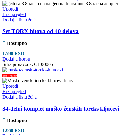
Uporedi
Brzi pregled
Dodaj u listu želja
Set TORX bitova od 40 delova
Dostupno
1.790
RSD
Dodaj u korpu
Šifra proizvoda:
CH00005
Top Ponuda
Uporedi
Brzi pregled
Dodaj u listu želja
34-delni komplet muško ženskih toreks ključevi
Dostupno
1.900
RSD