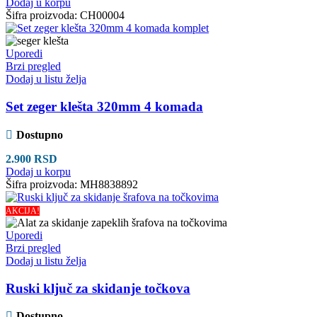
Dodaj u korpu
Šifra proizvoda:
CH00004
Uporedi
Brzi pregled
Dodaj u listu želja
Set zeger klešta 320mm 4 komada
Dostupno
2.900
RSD
Dodaj u korpu
Šifra proizvoda:
MH8838892
AKCIJA!
Uporedi
Brzi pregled
Dodaj u listu želja
Ruski ključ za skidanje točkova
Dostupno