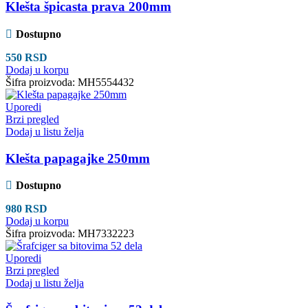
Klešta špicasta prava 200mm
Dostupno
550
RSD
Dodaj u korpu
Šifra proizvoda:
MH5554432
Uporedi
Brzi pregled
Dodaj u listu želja
Klešta papagajke 250mm
Dostupno
980
RSD
Dodaj u korpu
Šifra proizvoda:
MH7332223
Uporedi
Brzi pregled
Dodaj u listu želja