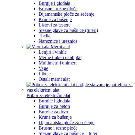
Burgije i glodala
Brusne i rezne ploče
Dijamantske ploče za sečenje
Krune za bušenje
Listovi za testere
Stezne glave za bušilice (futeri)
Tocila
Nareznice i ureznice
Merni alat
Lenjiri i vinkle
Merne trake i pantljike
Multimetri i unimeri
Vage
Libele
Ostali merni alat
Pribor za električni alat
Burgije i glodala
Burgije za beton
Burgije za drvo
Krune za bušenje
Dijamantske ploče za sečenje
Brusne i rezne ploče
Stezne glave za bušilice – futeri