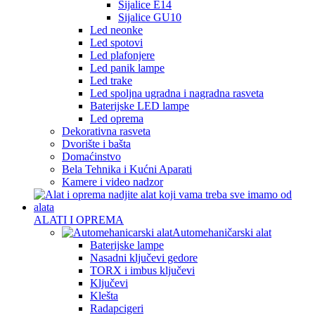
Sijalice E14
Sijalice GU10
Led neonke
Led spotovi
Led plafonjere
Led panik lampe
Led trake
Led spoljna ugradna i nagradna rasveta
Baterijske LED lampe
Led oprema
Dekorativna rasveta
Dvorište i bašta
Domaćinstvo
Bela Tehnika i Kućni Aparati
Kamere i video nadzor
ALATI I OPREMA
Automehaničarski alat
Baterijske lampe
Nasadni ključevi gedore
TORX i imbus ključevi
Ključevi
Klešta
Radapcigeri