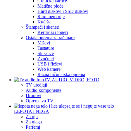
Grafičke kartice
Matične ploče
Hard diskovi i SSD diskovi
Ram memorije
Kućišta
Štampači i skeneri
Kertridži i toneri
Ostala oprema za računare
Miševi
Tastature
Slušalice
Zvučnici
USB i fleševi
Web kamere
Razna računarska oprema
TV, AUDIO, VIDEO, FOTO
TV uredjaji
Audio komponente
Dronovi
Oprema za TV
LEPOTA I NEGA
Za nju
Za njega
Parfemi