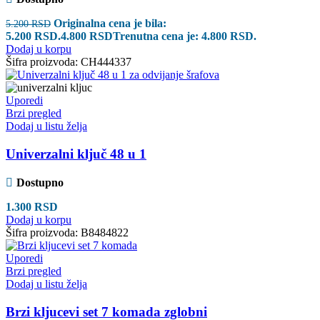
Originalna cena je bila:
5.200
RSD
5.200 RSD.
4.800
RSD
Trenutna cena je: 4.800 RSD.
Dodaj u korpu
Šifra proizvoda:
CH444337
Uporedi
Brzi pregled
Dodaj u listu želja
Univerzalni ključ 48 u 1
Dostupno
1.300
RSD
Dodaj u korpu
Šifra proizvoda:
B8484822
Uporedi
Brzi pregled
Dodaj u listu želja
Brzi kljucevi set 7 komada zglobni