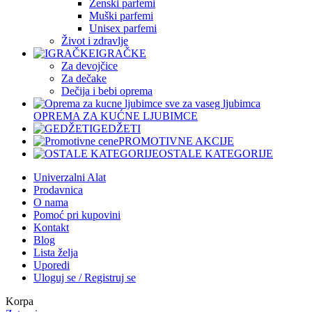
Ženski parfemi
Muški parfemi
Unisex parfemi
Život i zdravlje
IGRAČKE
Za devojčice
Za dečake
Dečija i bebi oprema
OPREMA ZA KUĆNE LJUBIMCE
GEDŽETI
PROMOTIVNE AKCIJE
OSTALE KATEGORIJE
Univerzalni Alat
Prodavnica
O nama
Pomoć pri kupovini
Kontakt
Blog
Lista želja
Uporedi
Uloguj se / Registruj se
Korpa