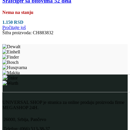
Šrafciger sa bitovima 52 dela
Nema na stanju
1.150
RSD
Pročitajte još
Šifra proizvoda:
CH883832
UNIVERSAL SHOP je stranica za online prodaju proizvoda firme
MEGASHOP 24H.
26000, Srbija, Pančevo
Telefon: (066) 513-38-37