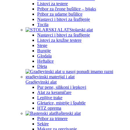
Listovi za testere
Pribor za čeone bušilice – bijaks
Pribor za udarne bušilice
Nastavci i bitovi za šrafljenje
Tocila
Stolarski alat
Nastavci i bitovi za šrafljenje
Listovi za kružne testere
Stege
Burgije
Glodala
Heftalice
Dleta
Gradjevinski alat
Pur pene, silikoni i lepkovi
Alat za keramičare
Lepljive trake
Gletarice, mistrije i špahtle
HTZ oprema
Baštenski alat
Pribor za trimere
Sekire
Makaze za orezivanje