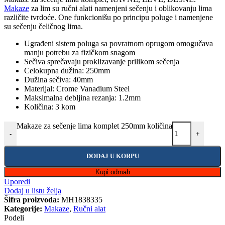
Makaze
za lim su ručni alati namenjeni sečenju i oblikovanju lima
različite tvrdoće. One funkcionišu po principu poluge i namenjene
su sečenju čeličnog lima.
Ugrađeni sistem poluga sa povratnom oprugom omogučava
manju potrebu za fizičkom snagom
Sečiva sprečavaju proklizavanje prilikom sečenja
Celokupna dužina: 250mm
Dužina sečiva: 40mm
Materijal: Crome Vanadium Steel
Maksimalna debljina rezanja: 1.2mm
Količina: 3 kom
Makaze za sečenje lima komplet 250mm količina
-
+
DODAJ U KORPU
Kupi odmah
Uporedi
Dodaj u listu želja
Šifra proizvoda:
MH1838335
Kategorije:
Makaze
,
Ručni alat
Podeli