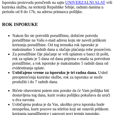
Isporuku proizvoda poručenih na sajtu
UNIVERZALNI ALAT
vrši
kurirska služba, na teritoriji Republike Srbije, radnim danima u
periodu od 8 do 17h, na adresu primaoca pošiljke.
ROK ISPORUKE
Nakon što ste potvrdili porudžbinu, dobićete potvrdu
porudžbine na Vašu e-mail adresu koju ste naveli prilikom
kreiranja porudžbine. Od tog trenutka rok isporuke je
maksimalno 5 radnih dana u slučaju plaćanja robe pouzećem.
Za porudžbine čije plaćanje se vrši uplatom u banci ili pošti,
rok za uplatu je 5 dana od dana prijema e-maila sa potvrdom
porudžbine, a rok isporuke je maksimalno 5 radnih dana od
evidentiranja uplate.
Uobičajeno vreme za isporuku je tri radna dana.
Usled
preopterećenja kurirske službe, rok za isporuku se može
produžiti i do 7 radnih dana.
Bićete obavesteni putem sms poruke da će Vam pošiljka biti
dostavljena tog dana, kurir svaku pošiljku pokušava da uruči
u dva navrata.
Uobičajena praksa je da Vas, ukoliko prva isporuka bude
neuspešna, kurir pozove na telefon koji ste ostavili prilikom
kreiranja narudžbenice i ugovori novi termin isporuke.