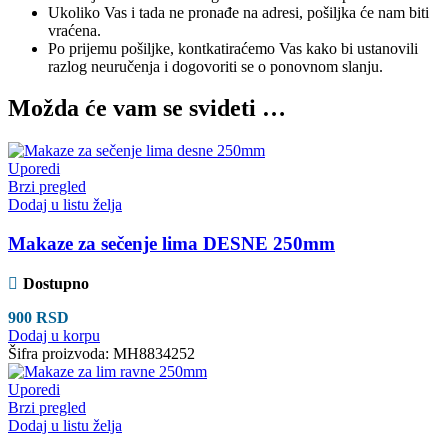
Ukoliko Vas i tada ne pronađe na adresi, pošiljka će nam biti
vraćena.
Po prijemu pošiljke, kontkatiraćemo Vas kako bi ustanovili
razlog neuručenja i dogovoriti se o ponovnom slanju.
Možda će vam se svideti …
Uporedi
Brzi pregled
Dodaj u listu želja
Makaze za sečenje lima DESNE 250mm
Dostupno
900
RSD
Dodaj u korpu
Šifra proizvoda:
MH8834252
Uporedi
Brzi pregled
Dodaj u listu želja