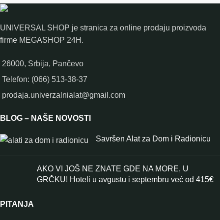
UNIVERSAL SHOP je stranica za online prodaju proizvoda
firme MEGASHOP 24H.
26000, Srbija, Pančevo
Telefon: (066) 513-38-37
prodaja.univerzalnialat@gmail.com
BLOG – NAŠE NOVOSTI
Savršen Alat za Dom i Radionicu
AKO VI JOŠ NE ZNATE GDE NA MORE, U
GRČKU! Hoteli u avgustu i septembru već od 415€
PITANJA