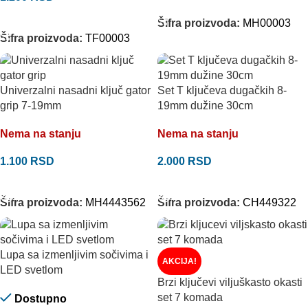
DODAJ U KORPU
DODAJ U KORPU
Šifra proizvoda:
MH00003
Šifra proizvoda:
TF00003
Univerzalni nasadni ključ gator
Set T ključeva dugačkih 8-
grip 7-19mm
19mm dužine 30cm
Nema na stanju
Nema na stanju
1.100
RSD
2.000
RSD
PROČITAJTE JOŠ
PROČITAJTE JOŠ
Šifra proizvoda:
MH4443562
Šifra proizvoda:
CH449322
Lupa sa izmenljivim sočivima i
AKCIJA!
LED svetlom
Brzi ključevi viljuškasto okasti
set 7 komada
Dostupno