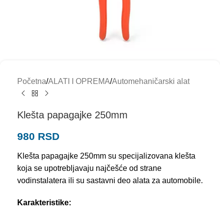
Početna
/
ALATI I OPREMA
/
Automehaničarski alat
Klešta papagajke 250mm
980
RSD
Klešta papagajke 250mm su specijalizovana klešta
koja se upotrebljavaju najčešće od strane
vodinstalatera ili su sastavni deo alata za automobile.
Karakteristike: