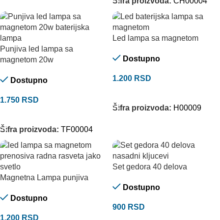
Šifra proizvoda:
CH00004
Led lampa sa magnetom
Punjiva led lampa sa
Dostupno
magnetom 20w
1.200
RSD
Dostupno
DODAJ U KORPU
1.750
RSD
Šifra proizvoda:
H00009
DODAJ U KORPU
Šifra proizvoda:
TF00004
Set gedora 40 delova
Magnetna Lampa punjiva
Dostupno
Dostupno
900
RSD
1.200
RSD