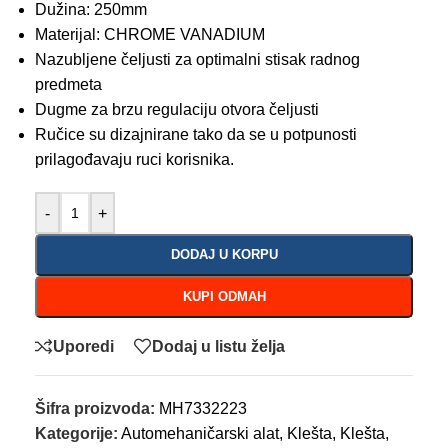
Dužina: 250mm
Materijal: CHROME VANADIUM
Nazubljene čeljusti za optimalni stisak radnog
predmeta
Dugme za brzu regulaciju otvora čeljusti
Ručice su dizajnirane tako da se u potpunosti
prilagođavaju ruci korisnika.
-
+
DODAJ U KORPU
KUPI ODMAH
Uporedi
Dodaj u listu želja
Šifra proizvoda:
MH7332223
Kategorije:
Automehaničarski alat
,
Klešta
,
Klešta
,