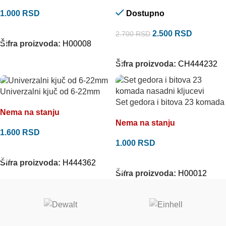
1.000
RSD
Dostupno
DODAJ U KORPU
2.500
RSD
2.700
RSD
Šifra proizvoda:
H00008
DODAJ U KORPU
Šifra proizvoda:
CH444232
Univerzalni kjuč od 6-22mm
Set gedora i bitova 23 komada
Nema na stanju
Nema na stanju
1.600
RSD
1.000
RSD
PROČITAJTE JOŠ
PROČITAJTE JOŠ
Šifra proizvoda:
H444362
Šifra proizvoda:
H00012