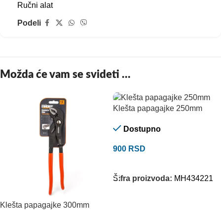
Ručni alat
Podeli
Možda će vam se svideti …
Klešta papagajke 250mm
Dostupno
900
RSD
DODAJ U KORPU
Šifra proizvoda:
MH434221
Klešta papagajke 300mm