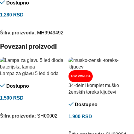
Dostupno
1.280
RSD
DODAJ U KORPU
Šifra proizvoda:
MH9949492
Povezani proizvodi
Lampa za glavu 5 led dioda
TOP PONUDA
34-delni komplet muško
Dostupno
ženskih toreks ključevi
1.500
RSD
Dostupno
DODAJ U KORPU
Šifra proizvoda:
SH00002
1.900
RSD
DODAJ U KORPU