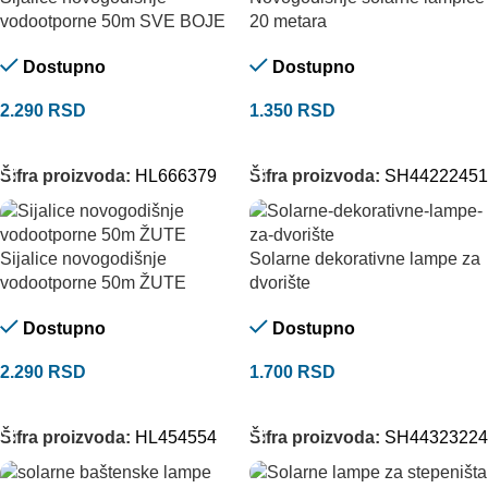
vodootporne 50m SVE BOJE
20 metara
Dostupno
Dostupno
2.290
RSD
1.350
RSD
ODABERITE OPCIJE
DODAJ U KORPU
Šifra proizvoda:
HL666379
Šifra proizvoda:
SH44222451
Sijalice novogodišnje
Solarne dekorativne lampe za
vodootporne 50m ŽUTE
dvorište
Dostupno
Dostupno
2.290
RSD
1.700
RSD
DODAJ U KORPU
DODAJ U KORPU
Šifra proizvoda:
HL454554
Šifra proizvoda:
SH44323224