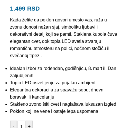
1.499
RSD
Kada želite da poklon govori umesto vas, ruža u
zvonu donosi nežan sjaj, simboliku ljubavi i
dekorativni detalj koji se pamti. Staklena kupola čuva
elegantan cvet, dok topla LED svetla stvaraju
romantičnu atmosferu na polici, noćnom stočiću ili
svečanoj trpezi.
Idealan izbor za rođendan, godišnjicu, 8. mart ili Dan
zaljubljenih
Toplo LED osvetljenje za prijatan ambijent
Elegantna dekoracija za spavaću sobu, dnevni
boravak ili kancelariju
Stakleno zvono štiti cvet i naglašava luksuzan izgled
Poklon koji ne vene i ostaje lepa uspomena
-
+