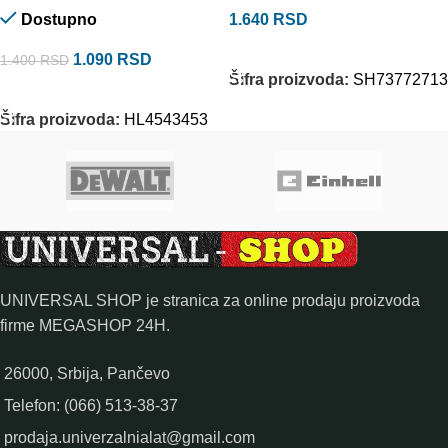
Dostupno
1.640
RSD
DODAJ U KORPU
1.090
RSD
1.400
RSD
Šifra proizvoda:
SH73772713
DODAJ U KORPU
Šifra proizvoda:
HL4543453
UNIVERSAL SHOP je stranica za online prodaju proizvoda
firme MEGASHOP 24H.
26000, Srbija, Pančevo
Telefon: (066) 513-38-37
prodaja.univerzalnialat@gmail.com