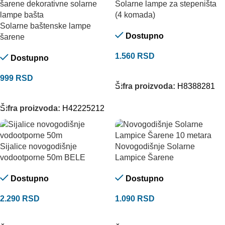
Solarne lampe za stepeništa
(4 komada)
Solarne baštenske lampe
Dostupno
šarene
1.560
RSD
Dostupno
DODAJ U KORPU
999
RSD
Šifra proizvoda:
H8388281
DODAJ U KORPU
Šifra proizvoda:
H42225212
Sijalice novogodišnje
Novogodišnje Solarne
vodootporne 50m BELE
Lampice Šarene
Dostupno
Dostupno
2.290
RSD
1.090
RSD
DODAJ U KORPU
DODAJ U KORPU