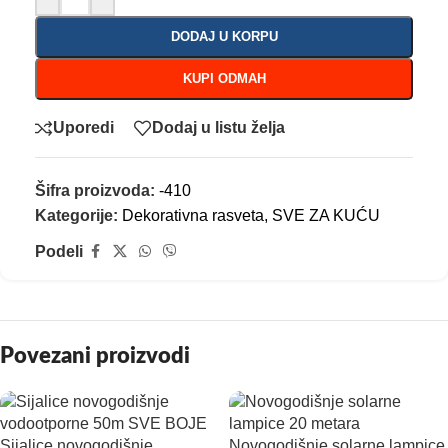
DODAJ U KORPU
KUPI ODMAH
Uporedi
Dodaj u listu želja
Šifra proizvoda:
-410
Kategorije:
Dekorativna rasveta
,
SVE ZA KUĆU
Podeli
Povezani proizvodi
Sijalice novogodišnje
Novogodišnje solarne lampice