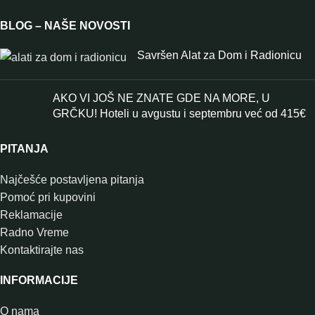
BLOG – NAŠE NOVOSTI
Savršen Alat za Dom i Radionicu
AKO VI JOŠ NE ZNATE GDE NA MORE, U
GRČKU! Hoteli u avgustu i septembru već od 415€
PITANJA
Najčešće postavljena pitanja
Pomoć pri kupovini
Reklamacije
Radno Vreme
Kontaktirajte nas
INFORMACIJE
O nama