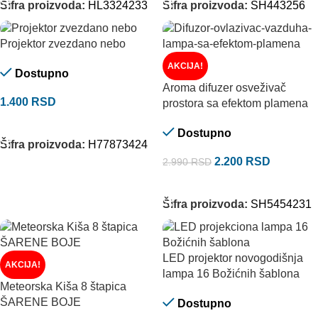
Šifra proizvoda:
HL3324233
Šifra proizvoda:
SH443256
Projektor zvezdano nebo
AKCIJA!
Dostupno
Aroma difuzer osveživač
1.400
RSD
prostora sa efektom plamena
DODAJ U KORPU
Dostupno
Šifra proizvoda:
H77873424
2.200
RSD
2.990
RSD
DODAJ U KORPU
Šifra proizvoda:
SH5454231
LED projektor novogodišnja
AKCIJA!
lampa 16 Božićnih šablona
Meteorska Kiša 8 štapica
ŠARENE BOJE
Dostupno