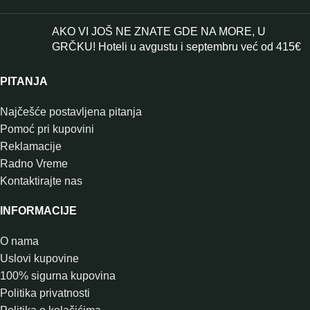
AKO VI JOŠ NE ZNATE GDE NA MORE, U
GRČKU! Hoteli u avgustu i septembru već od 415€
PITANJA
Najčešće postavljena pitanja
Pomoć pri kupovini
Reklamacije
Radno Vreme
Kontaktirajte nas
INFORMACIJE
O nama
Uslovi kupovine
100% sigurna kupovina
Politika privatnosti