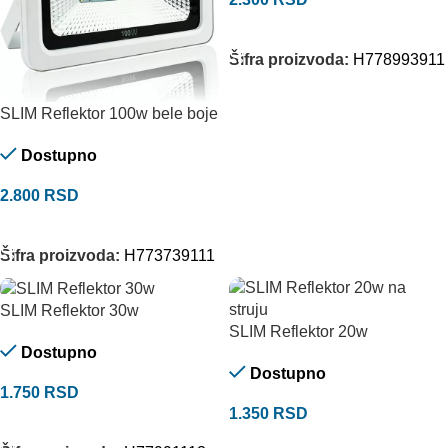
DODAJ U KORPU
Šifra proizvoda:
H778993911
SLIM Reflektor 100w bele boje
Dostupno
2.800
RSD
DODAJ U KORPU
Šifra proizvoda:
H773739111
SLIM Reflektor 30w
SLIM Reflektor 20w
Dostupno
Dostupno
1.750
RSD
1.350
RSD
DODAJ U KORPU
DODAJ U KORPU