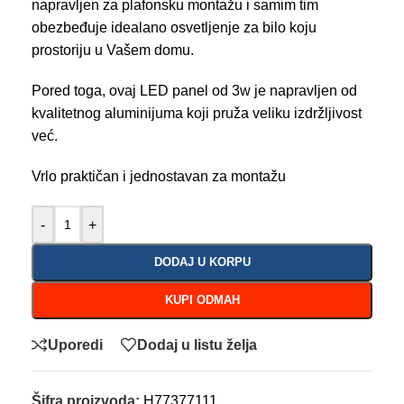
napravljen za plafonsku montažu i samim tim
obezbeđuje idealano osvetljenje za bilo koju
prostoriju u Vašem domu.
Pored toga, ovaj LED panel od 3w je napravljen od
kvalitetnog aluminijuma koji pruža veliku izdržljivost
već.
Vrlo praktičan i jednostavan za montažu
-
+
DODAJ U KORPU
KUPI ODMAH
Uporedi
Dodaj u listu želja
Šifra proizvoda:
H77377111