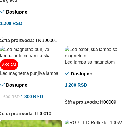
za glavu
Dostupno
1.200
RSD
DODAJ U KORPU
Šifra proizvoda:
TNB00001
Led lampa sa magnetom
AKCIJA!
Led magnetna punjiva lampa
Dostupno
Dostupno
1.200
RSD
DODAJ U KORPU
1.300
RSD
1.600
RSD
Šifra proizvoda:
H00009
DODAJ U KORPU
Šifra proizvoda:
H00010