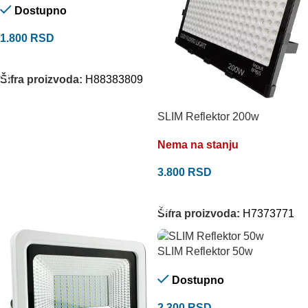
Dostupno
1.800
RSD
DODAJ U KORPU
Šifra proizvoda:
H88383809
SLIM Reflektor 200w
Nema na stanju
3.800
RSD
PROČITAJTE JOŠ
Šifra proizvoda:
H7373771
SLIM Reflektor 50w
Dostupno
2.300
RSD