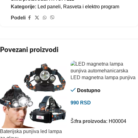
Kategorije:
Led paneli
,
Rasveta i elektro program
Podeli
Povezani proizvodi
LED magnetna lampa punjiva
Dostupno
990
RSD
DODAJ U KORPU
Šifra proizvoda:
H00004
Baterijska punjiva led lampa