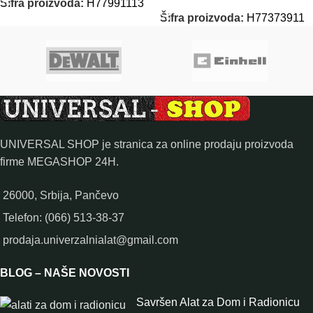
Šifra proizvoda:
H77991113
Šifra proizvoda:
H77373911
UNIVERSAL SHOP je stranica za online prodaju proizvoda
firme MEGASHOP 24H.
26000, Srbija, Pančevo
Telefon: (066) 513-38-37
prodaja.univerzalnialat@gmail.com
BLOG – NAŠE NOVOSTI
Savršen Alat za Dom i Radionicu