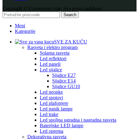
Copyright © Univerzalni Alat. Sva prava zadržana
Search
Meni
Kategorije
SVE ZA KUĆU
Rasveta i elektro program
Solarna rasveta
Led reflektori
Led paneli
Led sijalice
Sijalice E27
Sijalice E14
Sijalice GU10
Led neonke
Led spotovi
Led plafonjere
Led panik lampe
Led trake
Led spoljna ugradna i nagradna rasveta
Baterijske LED lampe
Led oprema
Dekorativna rasveta