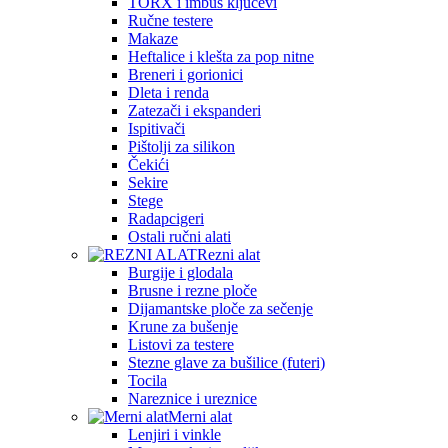
TORX i imbus ključevi
Ručne testere
Makaze
Heftalice i klešta za pop nitne
Breneri i gorionici
Dleta i renda
Zatezači i ekspanderi
Ispitivači
Pištolji za silikon
Čekići
Sekire
Stege
Radapcigeri
Ostali ručni alati
Rezni alat
Burgije i glodala
Brusne i rezne ploče
Dijamantske ploče za sečenje
Krune za bušenje
Listovi za testere
Stezne glave za bušilice (futeri)
Tocila
Nareznice i ureznice
Merni alat
Lenjiri i vinkle