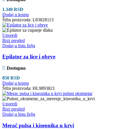
1.340
RSD
Dodaj u korpu
Šifra proizvoda:
L83828113
Uporedi
Brzi pregled
Dodaj u listu želja
Epilator za lice i obrve
Dostupno
850
RSD
Dodaj u korpu
Šifra proizvoda:
HL9893821
Uporedi
Brzi pregled
Dodaj u listu želja
Merač pulsa i kiseonika u krvi