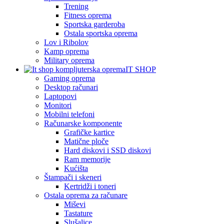
Trening
Fitness oprema
Sportska garderoba
Ostala sportska oprema
Lov i Ribolov
Kamp oprema
Military oprema
IT SHOP
Gaming oprema
Desktop računari
Laptopovi
Monitori
Mobilni telefoni
Računarske komponente
Grafičke kartice
Matične ploče
Hard diskovi i SSD diskovi
Ram memorije
Kućišta
Štampači i skeneri
Kertridži i toneri
Ostala oprema za računare
Miševi
Tastature
Slušalice