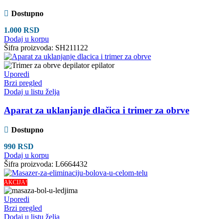
Dostupno
1.000
RSD
Dodaj u korpu
Šifra proizvoda:
SH211122
Uporedi
Brzi pregled
Dodaj u listu želja
Aparat za uklanjanje dlačica i trimer za obrve
Dostupno
990
RSD
Dodaj u korpu
Šifra proizvoda:
L6664432
AKCIJA!
Uporedi
Brzi pregled
Dodaj u listu želja