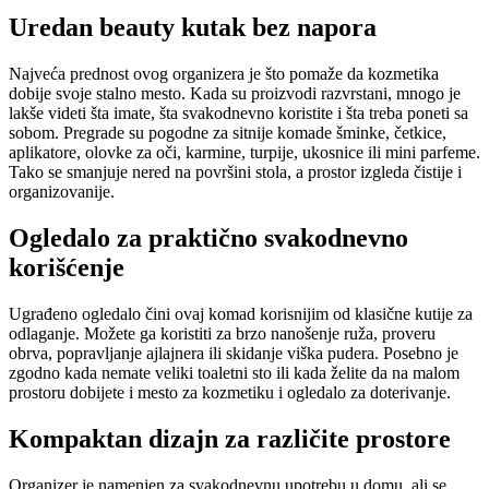
Uredan beauty kutak bez napora
Najveća prednost ovog organizera je što pomaže da kozmetika
dobije svoje stalno mesto. Kada su proizvodi razvrstani, mnogo je
lakše videti šta imate, šta svakodnevno koristite i šta treba poneti sa
sobom. Pregrade su pogodne za sitnije komade šminke, četkice,
aplikatore, olovke za oči, karmine, turpije, ukosnice ili mini parfeme.
Tako se smanjuje nered na površini stola, a prostor izgleda čistije i
organizovanije.
Ogledalo za praktično svakodnevno
korišćenje
Ugrađeno ogledalo čini ovaj komad korisnijim od klasične kutije za
odlaganje. Možete ga koristiti za brzo nanošenje ruža, proveru
obrva, popravljanje ajlajnera ili skidanje viška pudera. Posebno je
zgodno kada nemate veliki toaletni sto ili kada želite da na malom
prostoru dobijete i mesto za kozmetiku i ogledalo za doterivanje.
Kompaktan dizajn za različite prostore
Organizer je namenjen za svakodnevnu upotrebu u domu, ali se