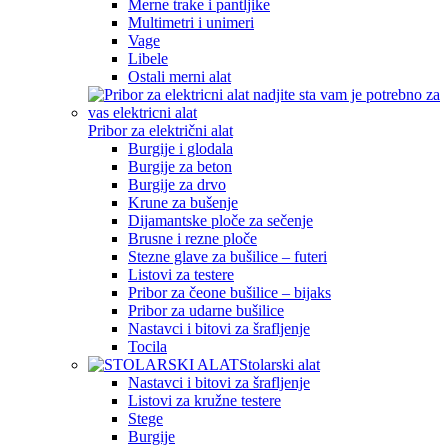
Merne trake i pantljike
Multimetri i unimeri
Vage
Libele
Ostali merni alat
Pribor za električni alat
Burgije i glodala
Burgije za beton
Burgije za drvo
Krune za bušenje
Dijamantske ploče za sečenje
Brusne i rezne ploče
Stezne glave za bušilice – futeri
Listovi za testere
Pribor za čeone bušilice – bijaks
Pribor za udarne bušilice
Nastavci i bitovi za šrafljenje
Tocila
Stolarski alat
Nastavci i bitovi za šrafljenje
Listovi za kružne testere
Stege
Burgije