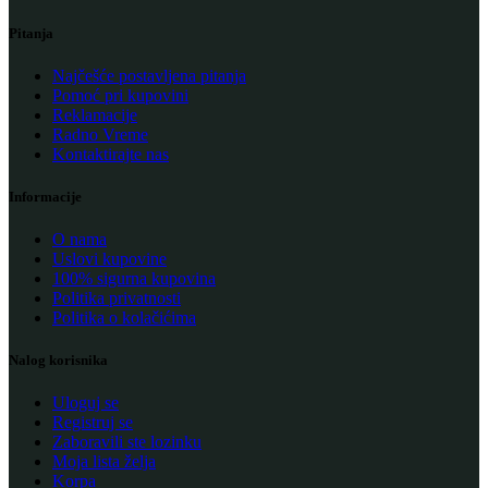
Pitanja
Najčešće postavljena pitanja
Pomoć pri kupovini
Reklamacije
Radno Vreme
Kontaktirajte nas
Informacije
O nama
Uslovi kupovine
100% sigurna kupovina
Politika privatnosti
Politika o kolačićima
Nalog korisnika
Uloguj se
Registruj se
Zaboravili ste lozinku
Moja lista želja
Korpa