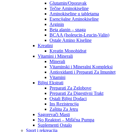
Glutamin/Oporavak
Tečne Aminokiseline
Aminokiseline u tabletama
Esencijalne Aminokiseline
Arginin
Beta alanin – snaga
BCAA (Isoleucin-Leucin-Valin)
Ostale Amino Kiseline
Kreatini
Kreatin Monohidrat
Vitamini i Minerali
Minerali
Vitaminski i Mineralni Kompleksi
Antioxidanti i Preparati Za Imunitet
Vitamini
Biljni Ekstrati
Preparati Za Zglobove
Preparati Za Digestivni Trakt
Ostali Biljni Dodaci
Ins Rezistencija
Zaštita Za Jetru
Sagorevači Masti
No Reaktori – Mišićna Pumpa
Suplementi Ostalo
Sport i rekreacija