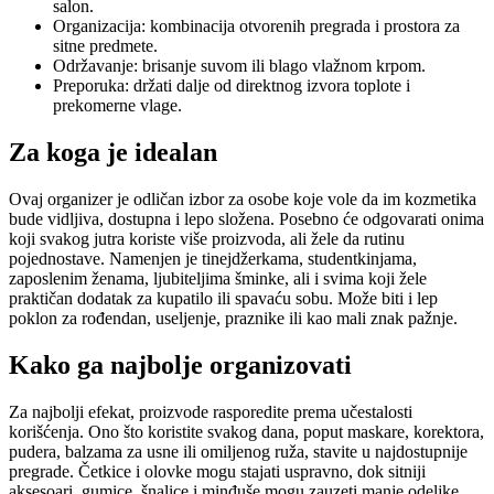
salon.
Organizacija: kombinacija otvorenih pregrada i prostora za
sitne predmete.
Održavanje: brisanje suvom ili blago vlažnom krpom.
Preporuka: držati dalje od direktnog izvora toplote i
prekomerne vlage.
Za koga je idealan
Ovaj organizer je odličan izbor za osobe koje vole da im kozmetika
bude vidljiva, dostupna i lepo složena. Posebno će odgovarati onima
koji svakog jutra koriste više proizvoda, ali žele da rutinu
pojednostave. Namenjen je tinejdžerkama, studentkinjama,
zaposlenim ženama, ljubiteljima šminke, ali i svima koji žele
praktičan dodatak za kupatilo ili spavaću sobu. Može biti i lep
poklon za rođendan, useljenje, praznike ili kao mali znak pažnje.
Kako ga najbolje organizovati
Za najbolji efekat, proizvode rasporedite prema učestalosti
korišćenja. Ono što koristite svakog dana, poput maskare, korektora,
pudera, balzama za usne ili omiljenog ruža, stavite u najdostupnije
pregrade. Četkice i olovke mogu stajati uspravno, dok sitniji
aksesoari, gumice, šnalice i minđuše mogu zauzeti manje odeljke.