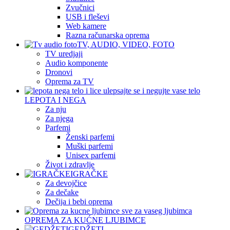
Zvučnici
USB i fleševi
Web kamere
Razna računarska oprema
TV, AUDIO, VIDEO, FOTO
TV uredjaji
Audio komponente
Dronovi
Oprema za TV
LEPOTA I NEGA
Za nju
Za njega
Parfemi
Ženski parfemi
Muški parfemi
Unisex parfemi
Život i zdravlje
IGRAČKE
Za devojčice
Za dečake
Dečija i bebi oprema
OPREMA ZA KUĆNE LJUBIMCE
GEDŽETI