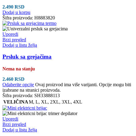
2.490
RSD
Dodaj u korpu
Šifra proizvoda:
H8883820
Uporedi
Brzi pregled
Dodaj u listu želja
Prsluk sa grejačima
Nema na stanju
2.460
RSD
Odaberite opcije
Ovaj proizvod ima više varijanti. Opcije mogu biti
izabrane na stranici proizvoda.
Šifra proizvoda:
SH33888113
VELIČINA
M
,
L
,
XL
,
2XL
,
3XL
,
4XL
Uporedi
Brzi pregled
Dodaj u listu želja