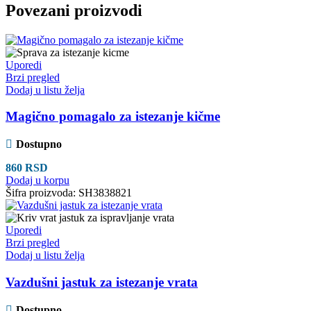
Povezani proizvodi
Uporedi
Brzi pregled
Dodaj u listu želja
Magično pomagalo za istezanje kičme
Dostupno
860
RSD
Dodaj u korpu
Šifra proizvoda:
SH3838821
Uporedi
Brzi pregled
Dodaj u listu želja
Vazdušni jastuk za istezanje vrata
Dostupno