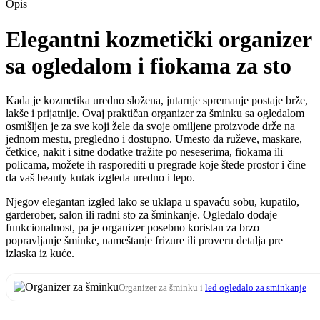
Opis
Elegantni kozmetički organizer
sa ogledalom i fiokama za sto
Kada je kozmetika uredno složena, jutarnje spremanje postaje brže,
lakše i prijatnije. Ovaj praktičan organizer za šminku sa ogledalom
osmišljen je za sve koji žele da svoje omiljene proizvode drže na
jednom mestu, pregledno i dostupno. Umesto da ruževe, maskare,
četkice, nakit i sitne dodatke tražite po neseserima, fiokama ili
policama, možete ih rasporediti u pregrade koje štede prostor i čine
da vaš beauty kutak izgleda uredno i lepo.
Njegov elegantan izgled lako se uklapa u spavaću sobu, kupatilo,
garderober, salon ili radni sto za šminkanje. Ogledalo dodaje
funkcionalnost, pa je organizer posebno koristan za brzo
popravljanje šminke, nameštanje frizure ili proveru detalja pre
izlaska iz kuće.
Organizer za šminku i
led ogledalo za sminkanje