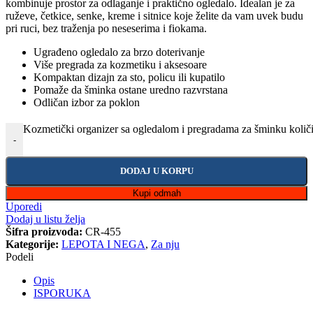
kombinuje prostor za odlaganje i praktično ogledalo. Idealan je za
ruževe, četkice, senke, kreme i sitnice koje želite da vam uvek budu
pri ruci, bez traženja po neseserima i fiokama.
Ugrađeno ogledalo za brzo doterivanje
Više pregrada za kozmetiku i aksesoare
Kompaktan dizajn za sto, policu ili kupatilo
Pomaže da šminka ostane uredno razvrstana
Odličan izbor za poklon
Kozmetički organizer sa ogledalom i pregradama za šminku količ
-
DODAJ U KORPU
Kupi odmah
Uporedi
Dodaj u listu želja
Šifra proizvoda:
CR-455
Kategorije:
LEPOTA I NEGA
,
Za nju
Podeli
Opis
ISPORUKA