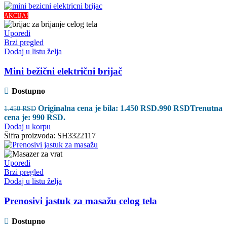
AKCIJA!
Uporedi
Brzi pregled
Dodaj u listu želja
Mini bežični električni brijač
Dostupno
Originalna cena je bila: 1.450 RSD.
990
RSD
Trenutna
1.450
RSD
cena je: 990 RSD.
Dodaj u korpu
Šifra proizvoda:
SH3322117
Uporedi
Brzi pregled
Dodaj u listu želja
Prenosivi jastuk za masažu celog tela
Dostupno