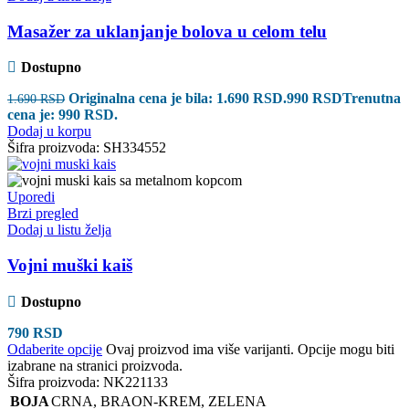
Masažer za uklanjanje bolova u celom telu
Dostupno
Originalna cena je bila: 1.690 RSD.
990
RSD
Trenutna
1.690
RSD
cena je: 990 RSD.
Dodaj u korpu
Šifra proizvoda:
SH334552
Uporedi
Brzi pregled
Dodaj u listu želja
Vojni muški kaiš
Dostupno
790
RSD
Odaberite opcije
Ovaj proizvod ima više varijanti. Opcije mogu biti
izabrane na stranici proizvoda.
Šifra proizvoda:
NK221133
BOJA
CRNA
,
BRAON-KREM
,
ZELENA