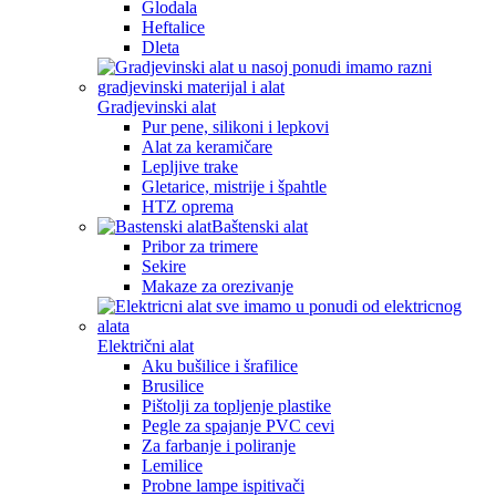
Glodala
Heftalice
Dleta
Gradjevinski alat
Pur pene, silikoni i lepkovi
Alat za keramičare
Lepljive trake
Gletarice, mistrije i špahtle
HTZ oprema
Baštenski alat
Pribor za trimere
Sekire
Makaze za orezivanje
Električni alat
Aku bušilice i šrafilice
Brusilice
Pištolji za topljenje plastike
Pegle za spajanje PVC cevi
Za farbanje i poliranje
Lemilice
Probne lampe ispitivači