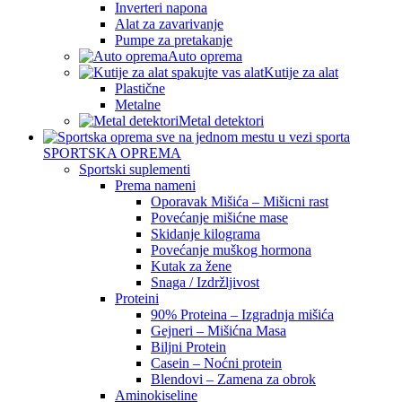
Inverteri napona
Alat za zavarivanje
Pumpe za pretakanje
Auto oprema
Kutije za alat
Plastične
Metalne
Metal detektori
SPORTSKA OPREMA
Sportski suplementi
Prema nameni
Oporavak Mišića – Mišicni rast
Povećanje mišićne mase
Skidanje kilograma
Povećanje muškog hormona
Kutak za žene
Snaga / Izdržljivost
Proteini
90% Proteina – Izgradnja mišića
Gejneri – Mišićna Masa
Biljni Protein
Casein – Noćni protein
Blendovi – Zamena za obrok
Aminokiseline