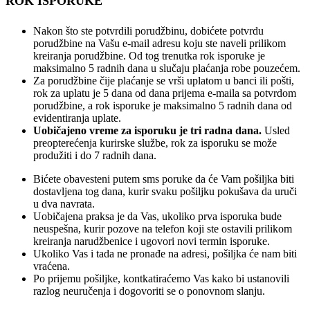
ROK ISPORUKE
Nakon što ste potvrdili porudžbinu, dobićete potvrdu
porudžbine na Vašu e-mail adresu koju ste naveli prilikom
kreiranja porudžbine. Od tog trenutka rok isporuke je
maksimalno 5 radnih dana u slučaju plaćanja robe pouzećem.
Za porudžbine čije plaćanje se vrši uplatom u banci ili pošti,
rok za uplatu je 5 dana od dana prijema e-maila sa potvrdom
porudžbine, a rok isporuke je maksimalno 5 radnih dana od
evidentiranja uplate.
Uobičajeno vreme za isporuku je tri radna dana.
Usled
preopterećenja kurirske službe, rok za isporuku se može
produžiti i do 7 radnih dana.
Bićete obavesteni putem sms poruke da će Vam pošiljka biti
dostavljena tog dana, kurir svaku pošiljku pokušava da uruči
u dva navrata.
Uobičajena praksa je da Vas, ukoliko prva isporuka bude
neuspešna, kurir pozove na telefon koji ste ostavili prilikom
kreiranja narudžbenice i ugovori novi termin isporuke.
Ukoliko Vas i tada ne pronađe na adresi, pošiljka će nam biti
vraćena.
Po prijemu pošiljke, kontkatiraćemo Vas kako bi ustanovili
razlog neuručenja i dogovoriti se o ponovnom slanju.