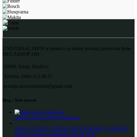
UNIVERSAL SHOP je stranica za online prodaju proizvoda firme
MEGASHOP 24H.
26000, Srbija, Pančevo
Telefon: (066) 513-38-37
prodaja.univerzalnialat@gmail.com
Blog – Naše novosti
Savršen Alat za Dom i Radionicu
AKO VI JOŠ NE ZNATE GDE NA MORE, U GRČKU!
Hoteli u avgustu i septembru već od 415€