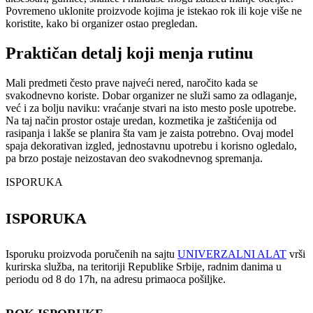
Povremeno uklonite proizvode kojima je istekao rok ili koje više ne
koristite, kako bi organizer ostao pregledan.
Praktičan detalj koji menja rutinu
Mali predmeti često prave najveći nered, naročito kada se
svakodnevno koriste. Dobar organizer ne služi samo za odlaganje,
već i za bolju naviku: vraćanje stvari na isto mesto posle upotrebe.
Na taj način prostor ostaje uredan, kozmetika je zaštićenija od
rasipanja i lakše se planira šta vam je zaista potrebno. Ovaj model
spaja dekorativan izgled, jednostavnu upotrebu i korisno ogledalo,
pa brzo postaje neizostavan deo svakodnevnog spremanja.
ISPORUKA
ISPORUKA
Isporuku proizvoda poručenih na sajtu
UNIVERZALNI ALAT
vrši
kurirska služba, na teritoriji Republike Srbije, radnim danima u
periodu od 8 do 17h, na adresu primaoca pošiljke.