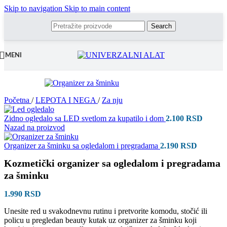
Skip to navigation
Skip to main content
Search
MENI
Početna
/
LEPOTA I NEGA
/
Za nju
Zidno ogledalo sa LED svetlom za kupatilo i dom
2.100
RSD
Nazad na proizvod
Organizer za šminku sa ogledalom i pregradama
2.190
RSD
Kozmetički organizer sa ogledalom i pregradama
za šminku
1.990
RSD
Unesite red u svakodnevnu rutinu i pretvorite komodu, stočić ili
policu u pregledan beauty kutak uz organizer za šminku koji