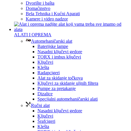
Dvorište i bašta
Domaćinstvo
Bela Tehnika i Kućni Aparati
Kamere i video nadzor
ALATI I OPREMA
Automehaničarski alat
Baterijske lampe
Nasadni ključevi gedore
TORX i imbus ključevi
Ključevi
Klešta
Radapcigeri
Alat za skidanje točkova
Ključevi za skidanje uljnih filtera
Pumpe za pretakanje
Dizalice
Specijalni automehaničarski alati
Ručni alat
Nasadni ključevi gedore
Ključevi
Šrafcigeri
Klešta