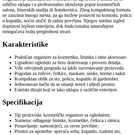
odlično uklapa i u profesionalno okruženje poput kozmetičkih
salona, frizerskih studija ili šminkernica. Zbog kompaktnog formata
ne zauzima mnogo mesta, pa ga možete postaviti na komodu, policu
u kupatilu, noćni stočić ili radnu površinu. Njegov uredan izgled
doprinosi lepšem enterijeru, dok funkcionalna unutrašnjost
omogućava bolju preglednost stvari.
Karakteristike
Praktičan organizer za kozmetiku, šminku i sitne aksesoare.
Ugrađeno ogledalo za brzo doterivanje i proveru detalja.
Više odvojenih pregrada za lakše razvrstavanje proizvoda.
Pogodan za ruževe, četkice, maskare, senke, kreme i nakit.
Kompaktan oblik za sto, policu, kupatilo ili garderober.
Jednostavan način da se smanji nered i uštedi prostor.
Estetski dizajn koji se lako uklapa u različite enterijere.
Specifikacija
Tip proizvoda: kozmetički organizer sa ogledalom.
Namena: odlaganje šminke, kozmetike, četkica i sitnica.
Postavljanje: samostojeći, za ravne površine.
Prostor za upotrebu: spavaća soba, kupatilo, toaletni sto,