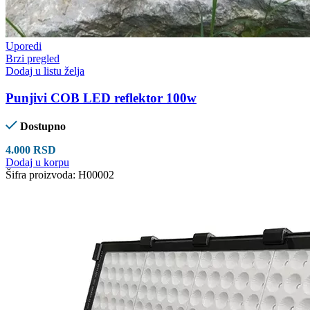
Uporedi
Brzi pregled
Dodaj u listu želja
Punjivi COB LED reflektor 100w
Dostupno
4.000
RSD
Dodaj u korpu
Šifra proizvoda:
H00002