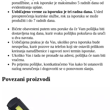
porudžbine, a rok isporuke je maksimalno 5 radnih dana od
evidentiranja uplate.
Uobičajeno vreme za isporuku je tri radna dana.
Usled
preopterećenja kurirske službe, rok za isporuku se može
produžiti i do 7 radnih dana.
Bićete obavesteni putem sms poruke da će Vam pošiljka biti
dostavljena tog dana, kurir svaku pošiljku pokušava da uruči
u dva navrata.
Uobičajena praksa je da Vas, ukoliko prva isporuka bude
neuspešna, kurir pozove na telefon koji ste ostavili prilikom
kreiranja narudžbenice i ugovori novi termin isporuke.
Ukoliko Vas i tada ne pronađe na adresi, pošiljka će nam biti
vraćena.
Po prijemu pošiljke, kontkatiraćemo Vas kako bi ustanovili
razlog neuručenja i dogovoriti se o ponovnom slanju.
Povezani proizvodi