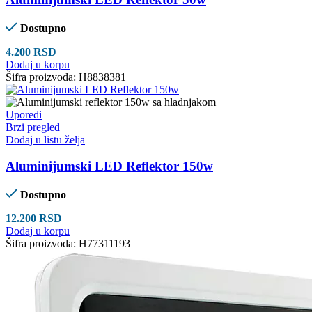
Dostupno
4.200
RSD
Dodaj u korpu
Šifra proizvoda:
H8838381
Uporedi
Brzi pregled
Dodaj u listu želja
Aluminijumski LED Reflektor 150w
Dostupno
12.200
RSD
Dodaj u korpu
Šifra proizvoda:
H77311193