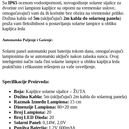
Sa
IP65
ocenom vodootpornosti, novogodisnje solarne sijalice za
dvoriste ovi lampioni kapljice su otporni na vremenske uslove,
omogućavajući vam da ih koristite bez obzira na vremenske prilike.
Dužina kabla od
5m
(uključujući
2m kabla do solarnog panela
)
pruža vam fleksibilnost u postavljanju solarne lampice u obliku
kapljica leda
Automatsko Paljenje i Gašenje:
Solarni panel automatski puni bateriju tokom dana, omogućavajući
lampionima da se automatski uključe nakon zalaska sunca. Ovaj
inteligentni način rada čini solarne lampice u obliku kapljica leda
praktičnim i efikasnim rešenjem za vaše osvetljenje.
Specifikacije Proizvoda:
Boja:
Kapljice solarne sijalice – ŽUTA
Dužina Kabla:
5m (uključujući 2m kabla do solarnog panela)
Razmak Između Lampiona:
15 cm
Dimenzije Lampiona:
80×20 mm
Broj Lampiona:
20
Broj LED Dioda:
20
Solarni Panel:
0,14W, 2,0V
Punjiva Baterija:
1,2V 600mAh