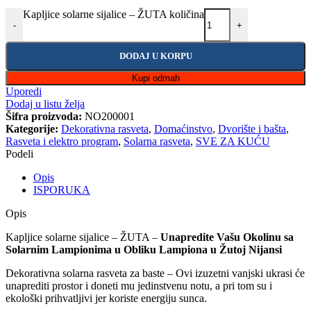
Kapljice solarne sijalice – ŽUTA količina
-
+
DODAJ U KORPU
Kupi odmah
Uporedi
Dodaj u listu želja
Šifra proizvoda:
NO200001
Kategorije:
Dekorativna rasveta
,
Domaćinstvo
,
Dvorište i bašta
,
Rasveta i elektro program
,
Solarna rasveta
,
SVE ZA KUĆU
Podeli
Opis
ISPORUKA
Opis
Kapljice solarne sijalice – ŽUTA –
Unapredite Vašu Okolinu sa
Solarnim Lampionima u Obliku Lampiona u Žutoj Nijansi
Dekorativna solarna rasveta za baste – Ovi izuzetni vanjski ukrasi će
unaprediti prostor i doneti mu jedinstvenu notu, a pri tom su i
ekološki prihvatljivi jer koriste energiju sunca.