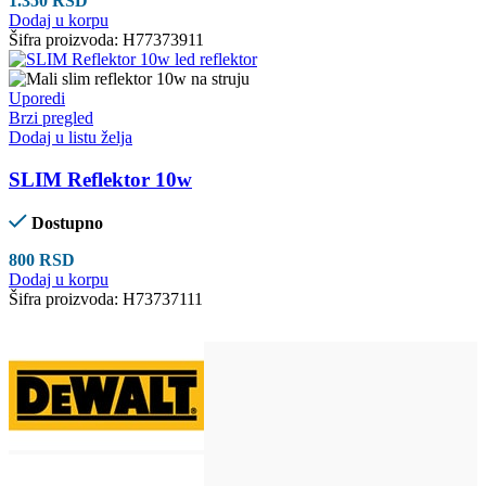
1.350
RSD
Dodaj u korpu
Šifra proizvoda:
H77373911
Uporedi
Brzi pregled
Dodaj u listu želja
SLIM Reflektor 10w
Dostupno
800
RSD
Dodaj u korpu
Šifra proizvoda:
H73737111