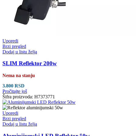
Uporedi
Brzi pregled
Dodaj u listu želja
SLIM Reflektor 200w
Nema na stanju
3.800
RSD
Pročitajte još
Šifra proizvoda:
H7373771
Uporedi
Brzi pregled
Dodaj u listu želja
Aluminijumski LED Reflektor 50w