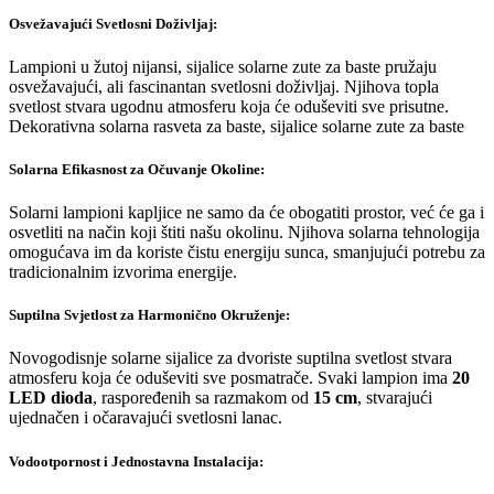
Osvežavajući Svetlosni Doživljaj:
Lampioni u žutoj nijansi, sijalice solarne zute za baste pružaju
osvežavajući, ali fascinantan svetlosni doživljaj. Njihova topla
svetlost stvara ugodnu atmosferu koja će oduševiti sve prisutne.
Dekorativna solarna rasveta za baste, sijalice solarne zute za baste
Solarna Efikasnost za Očuvanje Okoline:
Solarni lampioni kapljice ne samo da će obogatiti prostor, već će ga i
osvetliti na način koji štiti našu okolinu. Njihova solarna tehnologija
omogućava im da koriste čistu energiju sunca, smanjujući potrebu za
tradicionalnim izvorima energije.
Suptilna Svjetlost za Harmonično Okruženje:
Novogodisnje solarne sijalice za dvoriste suptilna svetlost stvara
atmosferu koja će oduševiti sve posmatrače. Svaki lampion ima
20
LED dioda
, raspoređenih sa razmakom od
15 cm
, stvarajući
ujednačen i očaravajući svetlosni lanac.
Vodootpornost i Jednostavna Instalacija: