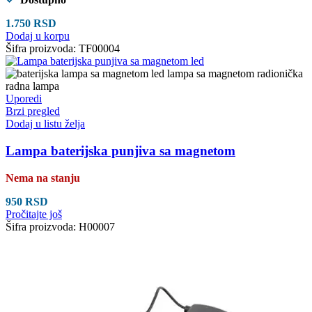
1.750
RSD
Dodaj u korpu
Šifra proizvoda:
TF00004
Uporedi
Brzi pregled
Dodaj u listu želja
Lampa baterijska punjiva sa magnetom
Nema na stanju
950
RSD
Pročitajte još
Šifra proizvoda:
H00007