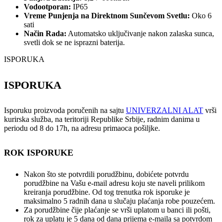
Vodootporan:
IP65
Vreme Punjenja na Direktnom Sunčevom Svetlu:
Oko 6
sati
Način Rada:
Automatsko uključivanje nakon zalaska sunca,
svetli dok se ne isprazni baterija.
ISPORUKA
ISPORUKA
Isporuku proizvoda poručenih na sajtu
UNIVERZALNI ALAT
vrši
kurirska služba, na teritoriji Republike Srbije, radnim danima u
periodu od 8 do 17h, na adresu primaoca pošiljke.
ROK ISPORUKE
Nakon što ste potvrdili porudžbinu, dobićete potvrdu
porudžbine na Vašu e-mail adresu koju ste naveli prilikom
kreiranja porudžbine. Od tog trenutka rok isporuke je
maksimalno 5 radnih dana u slučaju plaćanja robe pouzećem.
Za porudžbine čije plaćanje se vrši uplatom u banci ili pošti,
rok za uplatu je 5 dana od dana prijema e-maila sa potvrdom