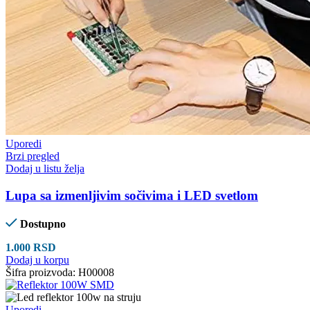
Uporedi
Brzi pregled
Dodaj u listu želja
Lupa sa izmenljivim sočivima i LED svetlom
Dostupno
1.000
RSD
Dodaj u korpu
Šifra proizvoda:
H00008
Uporedi