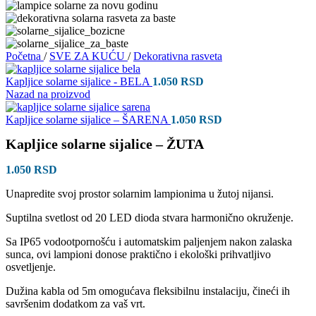
Početna
/
SVE ZA KUĆU
/
Dekorativna rasveta
Kapljice solarne sijalice - BELA
1.050
RSD
Nazad na proizvod
Kapljice solarne sijalice – ŠARENA
1.050
RSD
Kapljice solarne sijalice – ŽUTA
1.050
RSD
Unapredite svoj prostor solarnim lampionima u žutoj nijansi.
Suptilna svetlost od 20 LED dioda stvara harmonično okruženje.
Sa IP65 vodootpornošću i automatskim paljenjem nakon zalaska
sunca, ovi lampioni donose praktično i ekološki prihvatljivo
osvetljenje.
Dužina kabla od 5m omogućava fleksibilnu instalaciju, čineći ih
savršenim dodatkom za vaš vrt.