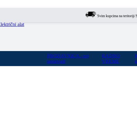
Svim kupcima na teritoriji Srbije
lektrični alat
PRODAVNICA - svi
RADNO
proizvodi
VREME
k