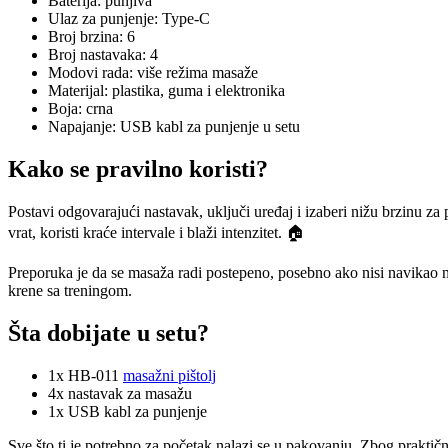
Baterija: punjiva
Ulaz za punjenje: Type-C
Broj brzina: 6
Broj nastavaka: 4
Modovi rada: više režima masaže
Materijal: plastika, guma i elektronika
Boja: crna
Napajanje: USB kabl za punjenje u setu
Kako se pravilno koristi?
Postavi odgovarajući nastavak, uključi uređaj i izaberi nižu brzinu za
vrat, koristi kraće intervale i blaži intenzitet. 🏠
Preporuka je da se masaža radi postepeno, posebno ako nisi navikao n
krene sa treningom.
Šta dobijate u setu?
1x HB-011
masažni pištolj
4x nastavak za masažu
1x USB kabl za punjenje
Sve što ti je potrebno za početak nalazi se u pakovanju. Zbog praktičn