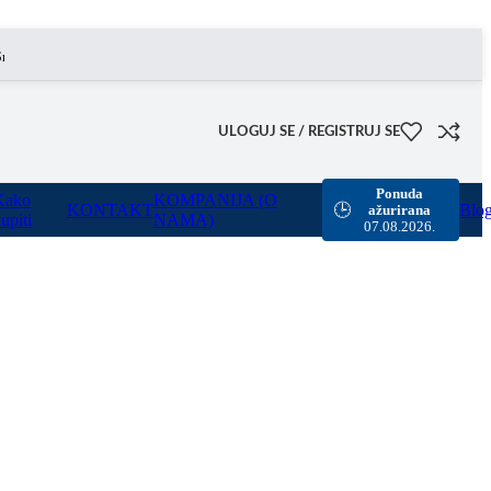
 omogućili smo besplatnu dostavu za sve porudžbine sa našeg sajta u vrednosti preko 8000 rsd.
ULOGUJ SE / REGISTRUJ SE
Ponuda
Kako
KOMPANIJA (O
KONTAKT
Blo
🕒
ažurirana
upiti
NAMA)
07.08.2026.