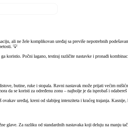
saciju, ali ne žele komplikovan uređaj sa previše nepotrebnih podešavan
etosti. 💡
a koristio. Počni lagano, testiraj različite nastavke i pronađi kombinac
a listove, butine, ruke i stopala. Ravni nastavak može prijati većim miši
a da se koristi za određenu zonu – najbolje je da isprobaš i odabereš on
š ovakav uređaj, kreni od slabijeg intenziteta i kraćeg trajanja. Kasnij
ne glave. Za razliku od standardnih nastavaka koji deluju na manju tač