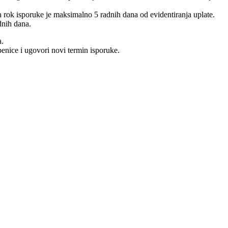
 a rok isporuke je maksimalno 5 radnih dana od evidentiranja uplate.
dnih dana.
a.
benice i ugovori novi termin isporuke.