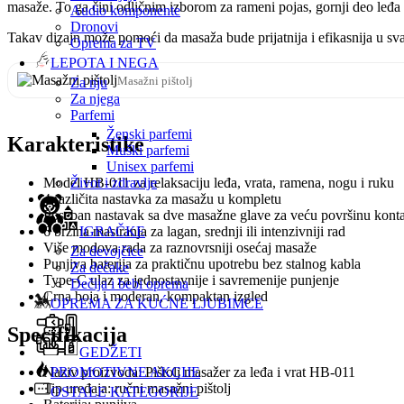
masaže. To ga čini odličnim izborom za rameni pojas, gornji deo leđa i
Audio komponente
Dronovi
Takav dizajn može pomoći da masaža bude prijatnija i efikasnija u sv
Oprema za TV
LEPOTA I NEGA
Masažni pištolj
Za nju
Za njega
Parfemi
Ženski parfemi
Karakteristike
Muški parfemi
Unisex parfemi
Model HB-011 za relaksaciju leđa, vrata, ramena, nogu i ruku
Život i zdravlje
4 različita nastavka za masažu u kompletu
Poseban nastavak sa dve masažne glave za veću površinu kont
6 brzina masiranja za lagan, srednji ili intenzivniji rad
IGRAČKE
Više modova rada za raznovrsniji osećaj masaže
Za devojčice
Punjiva baterija za praktičnu upotrebu bez stalnog kabla
Za dečake
Type-C ulaz za jednostavnije i savremenije punjenje
Dečija i bebi oprema
Crna boja i moderan, kompaktan izgled
OPREMA ZA KUĆNE LJUBIMCE
Specifikacija
GEDŽETI
PROMOTIVNE AKCIJE
Naziv proizvoda: Pištolj masažer za leđa i vrat HB-011
Tip uređaja: ručni masažni pištolj
OSTALE KATEGORIJE