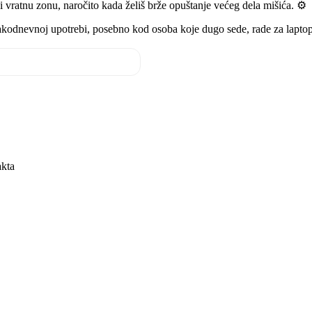
 vratnu zonu, naročito kada želiš brže opuštanje većeg dela mišića. ⚙️
akodnevnoj upotrebi, posebno kod osoba koje dugo sede, rade za laptopo
akta