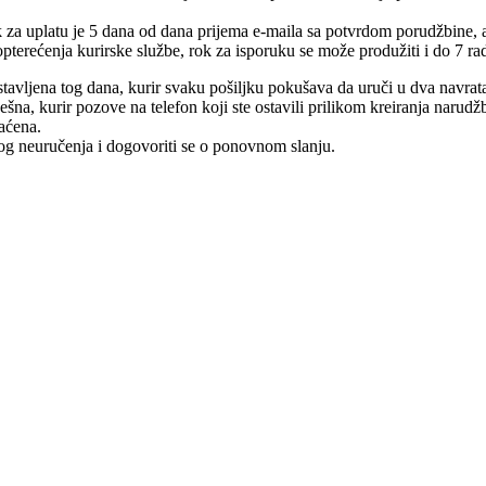
rok za uplatu je 5 dana od dana prijema e-maila sa potvrdom porudžbine,
pterećenja kurirske službe, rok za isporuku se može produžiti i do 7 ra
tavljena tog dana, kurir svaku pošiljku pokušava da uruči u dva navrat
na, kurir pozove na telefon koji ste ostavili prilikom kreiranja narudž
raćena.
log neuručenja i dogovoriti se o ponovnom slanju.