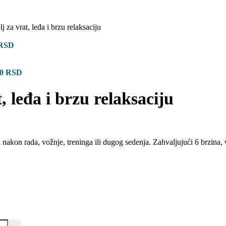
 za vrat, leđa i brzu relaksaciju
RSD
00
RSD
, leđa i brzu relaksaciju
 nakon rada, vožnje, treninga ili dugog sedenja. Zahvaljujući 6 brzina