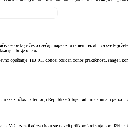
ače, osobe koje često osećaju napetost u ramenima, ali i za sve koji ž
sacije i brige o telu.
nevno opuštanje, HB-011 donosi odličan odnos praktičnosti, snage i ko
urirska služba, na teritoriji Republike Srbije, radnim danima u periodu
e na Vašu e-mail adresu koju ste naveli prilikom kreiranja porudžbine.