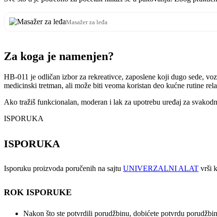
Masažer za leđa
Za koga je namenjen?
HB-011 je odličan izbor za rekreativce, zaposlene koji dugo sede, voz
medicinski tretman, ali može biti veoma koristan deo kućne rutine relak
Ako tražiš funkcionalan, moderan i lak za upotrebu uređaj za svakod
ISPORUKA
ISPORUKA
Isporuku proizvoda poručenih na sajtu
UNIVERZALNI ALAT
vrši k
ROK ISPORUKE
Nakon što ste potvrdili porudžbinu, dobićete potvrdu porudžbin