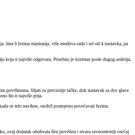
ja. Ima 6 brzina masiranja, više modova rada i set od 4 nastavka, pa
iju koja ti najviše odgovara. Posebno je koristan posle dugog sedenja,
ćnim površinama, šiljati za preciznije tačke, dok nastavak sa dve glave
o što ti najviše prija.
e, kada se telo navikne, možeš postepeno povećavati brzinu.
ku, ovaj dodatak obuhvata širu površinu i stvara ravnomerniji osećaj