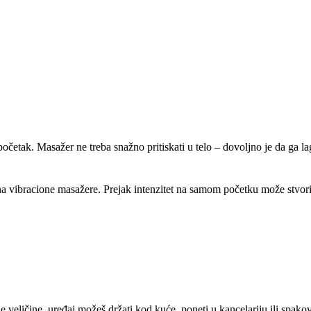
 početak. Masažer ne treba snažno pritiskati u telo – dovoljno je da ga 
a vibracione masažere. Prejak intenzitet na samom početku može stvorit
e veličine, uređaj možeš držati kod kuće, poneti u kancelariju ili spako