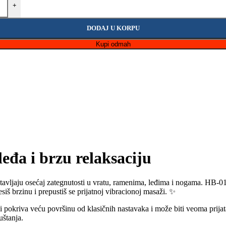
+
DODAJ U KORPU
Kupi odmah
leđa i brzu relaksaciju
tavljaju osećaj zategnutosti u vratu, ramenima, leđima i nogama. HB-011
siš brzinu i prepustiš se prijatnoj vibracionoj masaži. ✨
pokriva veću površinu od klasičnih nastavaka i može biti veoma prijat
uštanja.