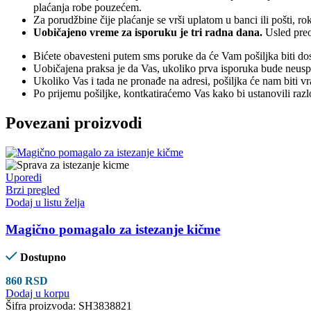
plaćanja robe pouzećem.
Za porudžbine čije plaćanje se vrši uplatom u banci ili pošti, 
Uobičajeno vreme za isporuku je tri radna dana.
Usled preo
Bićete obavesteni putem sms poruke da će Vam pošiljka biti dos
Uobičajena praksa je da Vas, ukoliko prva isporuka bude neuspeš
Ukoliko Vas i tada ne pronađe na adresi, pošiljka će nam biti v
Po prijemu pošiljke, kontkatiraćemo Vas kako bi ustanovili raz
Povezani proizvodi
Uporedi
Brzi pregled
Dodaj u listu želja
Magično pomagalo za istezanje kičme
Dostupno
860
RSD
Dodaj u korpu
Šifra proizvoda:
SH3838821