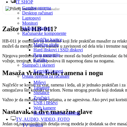
IT SHOP
Gaming oprema
Pištolj masažer
Desktop računari
Laptopovi
Monitori
Zašto baš HB-011?
Mobilni telefoni
Računarske komponente
Grafičke kartice
HB-011 je osmišljen za korisnike koji žele praktičan masažer za relak
Matične ploče
možeš da menjaš osećaj masaže u zavisnosti od dela tela i trenutne nap
Hard diskovi i SSD diskovi
Ram memorije
Njegova prednost je u tome što ne moraš da budeš profesionalac da bi g
Kućišta
vožnje, treninga, kućnih poslova ili napornog dana na nogama.
Štampači i skeneri
Kertridži i toneri
Masaža vrata, leđa, ramena i nogu
Ostala oprema za računare
Miševi
Najčešće se koristi za vrat, ramena i leđa, ali je jednako praktičan i z
Tastature
omogućava širi kontakt sa telom. Nema strogog pravila koji dodatak mor
Slušalice
Zvučnici
Važno je da masaža bude prijatna, a ne agresivna. Ako prvi put koristi
USB i fleševi
Web kamere
Nastavak sa dve masažne glave
Razna računarska oprema
TV, AUDIO, VIDEO, FOTO
Jedan od najzanimljivijih detalja ovog modela je dodatak sa dve masaž
TV uredjaji