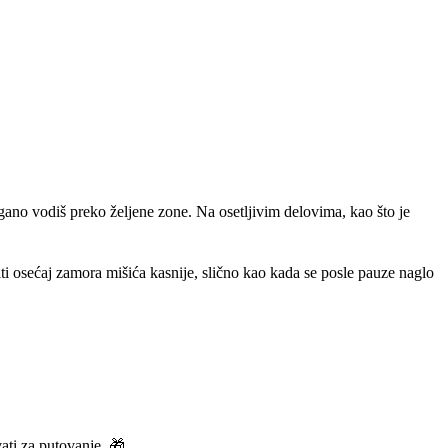
lagano vodiš preko željene zone. Na osetljivim delovima, kao što je
i osećaj zamora mišića kasnije, slično kao kada se posle pauze naglo
vati za putovanje. 🎁