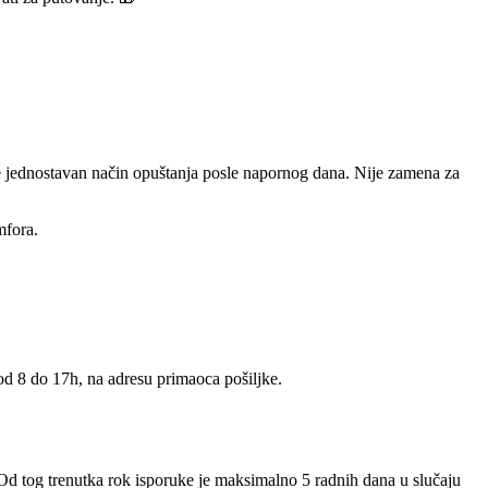
ele jednostavan način opuštanja posle napornog dana. Nije zamena za
mfora.
 od 8 do 17h, na adresu primaoca pošiljke.
 Od tog trenutka rok isporuke je maksimalno 5 radnih dana u slučaju