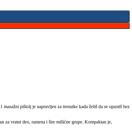
 masažni pištolj je napravljen za trenutke kada želiš da se opustiš bez
an za vratni deo, ramena i šire mišićne grupe. Kompaktan je,