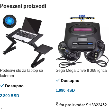
Povezani proizvodi
Podesivi sto za laptop sa
Sega Mega Drive II 368 igrica
kulerom
Dostupno
Dostupno
1.990
RSD
2.800
RSD
DODAJ U KORPU
DODAJ U KORPU
Šifra proizvoda:
SH3322452