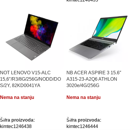
NOT LENOVO V15-ALC
NB ACER ASPIRE 3 15.6″
15,6″/R3/8G/256G/NODD/DO
A315-23-A2Q6 ATHLON
S/2Y, 82KD0041YA
3020e/4G/256G
Nema na stanju
Nema na stanju
PROČITAJTE JOŠ
PROČITAJTE JOŠ
Šifra proizvoda:
Šifra proizvoda:
kimtec1246438
kimtec1246444