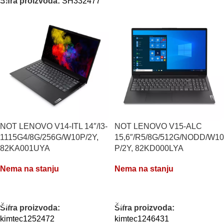
Šifra proizvoda:
SH332477
NOT LENOVO V14-ITL 14″/I3-
NOT LENOVO V15-ALC
1115G4/8G/256G/W10P/2Y,
15,6″/R5/8G/512G/NODD/W10
82KA001UYA
P/2Y, 82KD000LYA
Nema na stanju
Nema na stanju
PROČITAJTE JOŠ
PROČITAJTE JOŠ
Šifra proizvoda:
Šifra proizvoda:
kimtec1252472
kimtec1246431