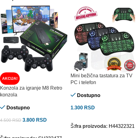
Mini bežična tastatura za TV
AKCIJA!
PC i telefon
Konzola za igranje M8 Retro
konzola
Dostupno
Dostupno
1.300
RSD
DODAJ U KORPU
3.800
RSD
4.500
RSD
Šifra proizvoda:
H44322321
DODAJ U KORPU