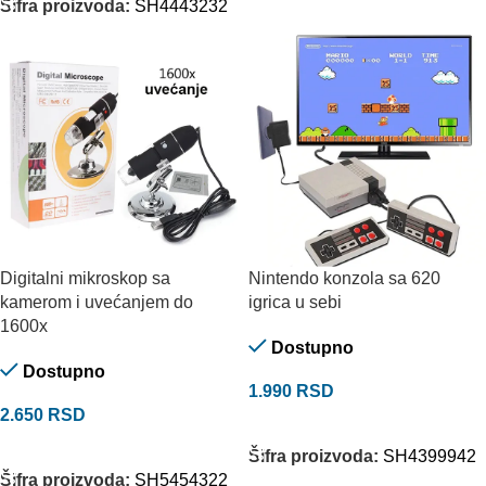
Šifra proizvoda:
SH4443232
Digitalni mikroskop sa
Nintendo konzola sa 620
kamerom i uvećanjem do
igrica u sebi
1600x
Dostupno
Dostupno
1.990
RSD
2.650
RSD
DODAJ U KORPU
DODAJ U KORPU
Šifra proizvoda:
SH4399942
Šifra proizvoda:
SH5454322