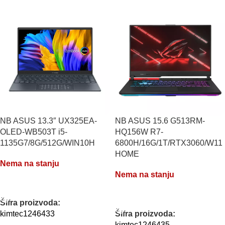
NB ASUS 13.3″ UX325EA-
NB ASUS 15.6 G513RM-
OLED-WB503T i5-
HQ156W R7-
1135G7/8G/512G/WIN10H
6800H/16G/1T/RTX3060/W11
HOME
Nema na stanju
Nema na stanju
PROČITAJTE JOŠ
PROČITAJTE JOŠ
Šifra proizvoda:
kimtec1246433
Šifra proizvoda:
kimtec1246435