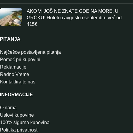
AKO VI JOŠ NE ZNATE GDE NA MORE, U
GRČKU! Hoteli u avgustu i septembru već od
415€
PITANJA
Najčešće postavljena pitanja
Pomoć pri kupovini
Reklamacije
Radno Vreme
Kontaktirajte nas
INFORMACIJE
O nama
Uslovi kupovine
100% sigurna kupovina
Politika privatnosti