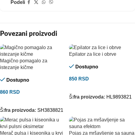
Podeli
Povezani proizvodi
Epilator za lice i obrve
Magično pomagalo za
Dostupno
istezanje kičme
850
RSD
Dostupno
DODAJ U KORPU
860
RSD
Šifra proizvoda:
HL9893821
DODAJ U KORPU
Šifra proizvoda:
SH3838821
Merač pulsa i kiseonika u krvi
Pojas za mršavljenje sa sauna