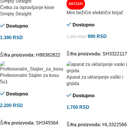
AKCIJA!
Četka za ispravljanje kose
Mini bežični električni brijač
Simply Straight
Dostupno
Dostupno
990
RSD
1.450
RSD
1.390
RSD
DODAJ U KORPU
DODAJ U KORPU
Šifra proizvoda:
SH3322117
Šifra proizvoda:
H88382822
Profesionalni Stajler za kosu
Aparat za uklanjanje vaški i
5u1
gnjida
Dostupno
Dostupno
2.200
RSD
1.700
RSD
DODAJ U KORPU
DODAJ U KORPU
Šifra proizvoda:
SH345564
Šifra proizvoda:
HL3322566