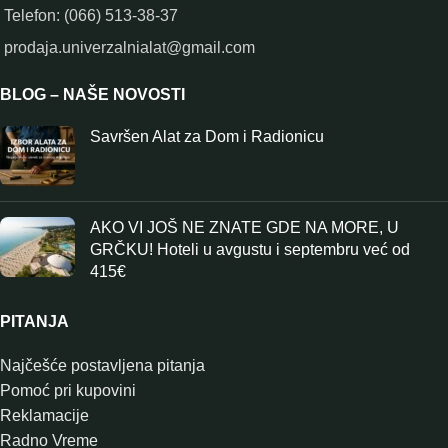
Telefon: (066) 513-38-37
prodaja.univerzalnialat@gmail.com
BLOG – NAŠE NOVOSTI
Savršen Alat za Dom i Radionicu
AKO VI JOŠ NE ZNATE GDE NA MORE, U
GRČKU! Hoteli u avgustu i septembru već od
415€
PITANJA
Najčešće postavljena pitanja
Pomoć pri kupovini
Reklamacije
Radno Vreme