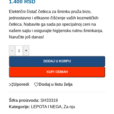
1.400
RSD
Električni čistač četkica za šminku pruža brzo,
jednostavno i efikasno čišćenje vaših kozmetičkih
četkica. Nabavite ga sada po specijalnoj ceni na
našem sajtu i osigurajte higijensku rutinu šminkanja.
Naručite još danas!
-
+
DODAJ U KORPU
KUPI ODMAH
Uporedi
Dodaj u listu želja
Šifra proizvoda:
SH33319
Kategorije:
LEPOTA I NEGA
,
Za nju