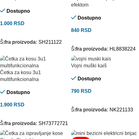
efektom
Dostupno
Dostupno
1.000
RSD
840
RSD
DODAJ U KORPU
DODAJ U KORPU
Šifra proizvoda:
SH211122
Šifra proizvoda:
HL8838224
Vojni muški kaiš
Četka za kosu 3u1
Dostupno
multifunkcionalna
790
RSD
Dostupno
ODABERITE OPCIJE
1.900
RSD
Šifra proizvoda:
NK221133
DODAJ U KORPU
Šifra proizvoda:
SH73772721