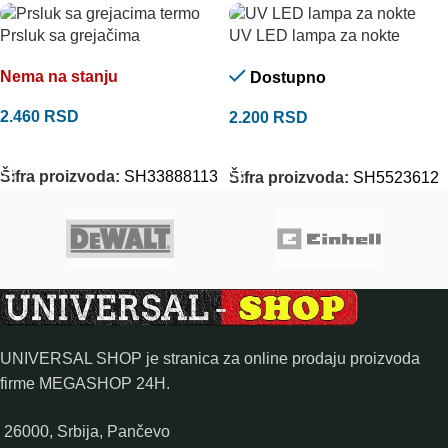
Prsluk sa grejačima
UV LED lampa za nokte
Nema na stanju
Dostupno
2.460
RSD
2.200
RSD
ODABERITE OPCIJE
DODAJ U KORPU
Šifra proizvoda:
SH33888113
Šifra proizvoda:
SH5523612
UNIVERSAL SHOP je stranica za online prodaju proizvoda
firme MEGASHOP 24H.
26000, Srbija, Pančevo