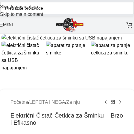
Skip to navigation
Skip to main content
MENI
Početna
/
LEPOTA I NEGA
/
Za nju
Električni Čistač Četkica za Šminku – Brzo
i Efikasno