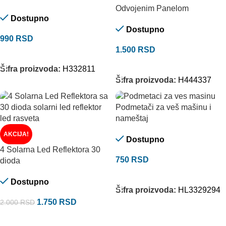
Odvojenim Panelom
Dostupno
Dostupno
990
RSD
1.500
RSD
DODAJ U KORPU
DODAJ U KORPU
Šifra proizvoda:
H332811
Šifra proizvoda:
H444337
Podmetači za veš mašinu i
nameštaj
AKCIJA!
Dostupno
4 Solarna Led Reflektora 30
750
RSD
dioda
DODAJ U KORPU
Dostupno
Šifra proizvoda:
HL3329294
1.750
RSD
2.000
RSD
DODAJ U KORPU