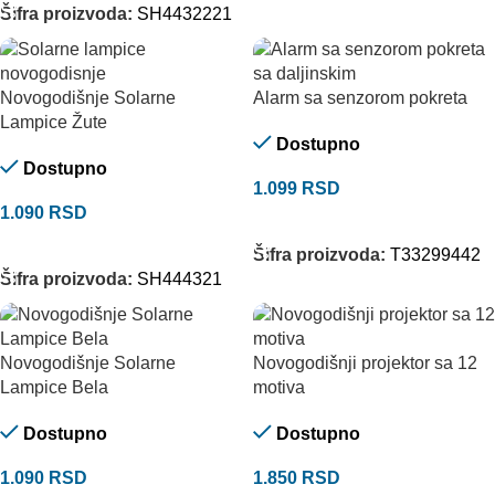
Šifra proizvoda:
SH4432221
Novogodišnje Solarne
Alarm sa senzorom pokreta
Lampice Žute
Dostupno
Dostupno
1.099
RSD
1.090
RSD
DODAJ U KORPU
DODAJ U KORPU
Šifra proizvoda:
T33299442
Šifra proizvoda:
SH444321
Novogodišnje Solarne
Novogodišnji projektor sa 12
Lampice Bela
motiva
Dostupno
Dostupno
1.090
RSD
1.850
RSD