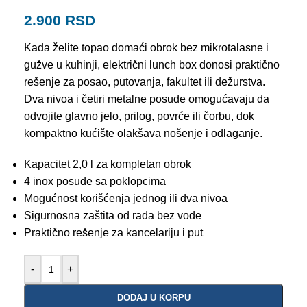
2.900
RSD
Kada želite topao domaći obrok bez mikrotalasne i
gužve u kuhinji, električni lunch box donosi praktično
rešenje za posao, putovanja, fakultet ili dežurstva.
Dva nivoa i četiri metalne posude omogućavaju da
odvojite glavno jelo, prilog, povrće ili čorbu, dok
kompaktno kućište olakšava nošenje i odlaganje.
Kapacitet 2,0 l za kompletan obrok
4 inox posude sa poklopcima
Mogućnost korišćenja jednog ili dva nivoa
Sigurnosna zaštita od rada bez vode
Praktično rešenje za kancelariju i put
-
+
DODAJ U KORPU