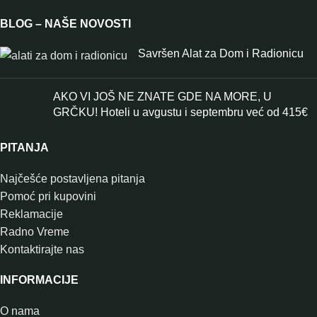
BLOG – NAŠE NOVOSTI
Savršen Alat za Dom i Radionicu
AKO VI JOŠ NE ZNATE GDE NA MORE, U
GRČKU! Hoteli u avgustu i septembru već od 415€
PITANJA
Najčešće postavljena pitanja
Pomoć pri kupovini
Reklamacije
Radno Vreme
Kontaktirajte nas
INFORMACIJE
O nama