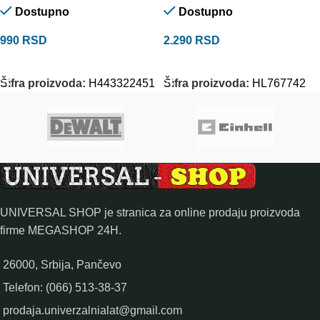
Dostupno
Dostupno
990
RSD
2.290
RSD
DODAJ U KORPU
DODAJ U KORPU
Šifra proizvoda:
H443322451
Šifra proizvoda:
HL767742
UNIVERSAL SHOP je stranica za online prodaju proizvoda
firme MEGASHOP 24H.
26000, Srbija, Pančevo
Telefon: (066) 513-38-37
prodaja.univerzalnialat@gmail.com