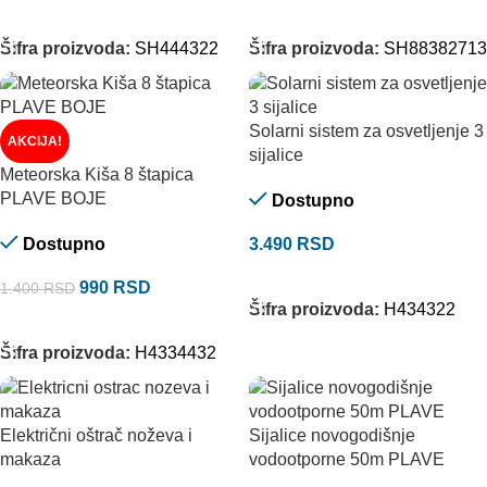
DODAJ U KORPU
DODAJ U KORPU
Šifra proizvoda:
SH444322
Šifra proizvoda:
SH88382713
Solarni sistem za osvetljenje 3
AKCIJA!
sijalice
Meteorska Kiša 8 štapica
PLAVE BOJE
Dostupno
Dostupno
3.490
RSD
DODAJ U KORPU
990
RSD
1.400
RSD
Šifra proizvoda:
H434322
DODAJ U KORPU
Šifra proizvoda:
H4334432
Električni oštrač noževa i
Sijalice novogodišnje
makaza
vodootporne 50m PLAVE