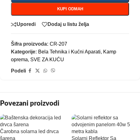
KUPI ODMAH
Uporedi
Dodaj u listu želja
Šifra proizvoda:
CR-207
Kategorije:
Bela Tehnika i Kućni Aparati
,
Kamp
oprema
,
SVE ZA KUĆU
Podeli
Povezani proizvodi
Čarobna solarna led drvca
šarena
Solarni Reflektor Sa