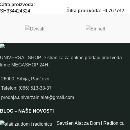
DODAJ U KORPU
Šifra proizvoda:
Šifra proizvoda:
HL767742
SH334424324
UNIVERSAL SHOP je stranica za online prodaju proizvoda
firme MEGASHOP 24H.
26000, Srbija, Pančevo
Telefon: (066) 513-38-37
prodaja.univerzalnialat@gmail.com
BLOG – NAŠE NOVOSTI
Savršen Alat za Dom i Radionicu