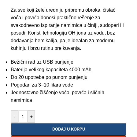
Za sve koji žele uredniju pripremu obroka, čistač
voća i povrća donosi praktično rešenje za
svakodnevno ispiranje namirnica u činiji, sudoperi ili
posudi. Koristi tehnologiju OH jona uz vodu, bez
dodavanja hemikalija, pa je idealan za modernu
kuhinju i brzu rutinu pre kuvanja.
Bežični rad uz USB punjenje
Baterija velikog kapaciteta 4000 mAh
Do 20 upotreba po punom punjenju
Pogodan za 3–10 litara vode
Jednostavno čišćenje voća, povrća i sličnih
namirnica
-
+
DODAJ U KORPU