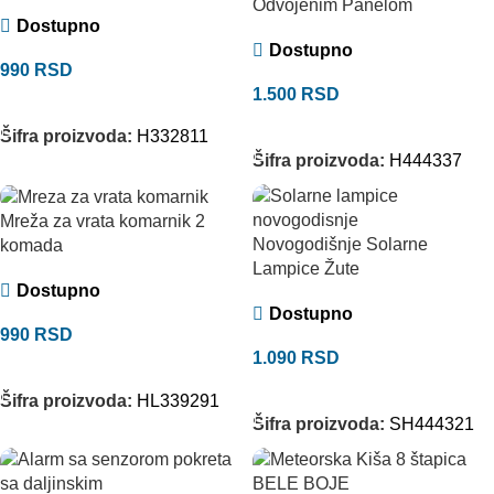
Odvojenim Panelom
Dostupno
Dostupno
990
RSD
1.500
RSD
DODAJ U KORPU
DODAJ U KORPU
Šifra proizvoda:
H332811
Šifra proizvoda:
H444337
Mreža za vrata komarnik 2
Novogodišnje Solarne
komada
Lampice Žute
Dostupno
Dostupno
990
RSD
1.090
RSD
DODAJ U KORPU
DODAJ U KORPU
Šifra proizvoda:
HL339291
Šifra proizvoda:
SH444321