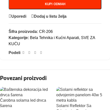
KUPI ODMAH
Uporedi
Dodaj u listu želja
Šifra proizvoda:
CR-206
Kategorije:
Bela Tehnika i Kućni Aparati
,
SVE ZA
KUĆU
Podeli
Povezani proizvodi
Čarobna solarna led drvca
šarena
Solarni Reflektor Sa