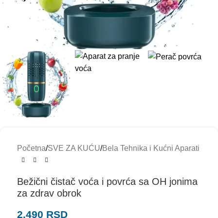
Početna
/
SVE ZA KUĆU
/
Bela Tehnika i Kućni Aparati
Bežični čistač voća i povrća sa OH jonima
za zdrav obrok
2.490
RSD