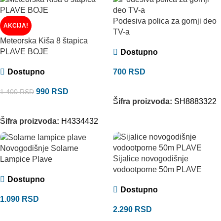
Podesiva polica za gornji deo
AKCIJA!
TV-a
Meteorska Kiša 8 štapica
PLAVE BOJE
Dostupno
Dostupno
700
RSD
DODAJ U KORPU
990
RSD
1.400
RSD
Šifra proizvoda:
SH8883322
DODAJ U KORPU
Šifra proizvoda:
H4334432
Novogodišnje Solarne
Sijalice novogodišnje
Lampice Plave
vodootporne 50m PLAVE
Dostupno
Dostupno
1.090
RSD
2.290
RSD
DODAJ U KORPU