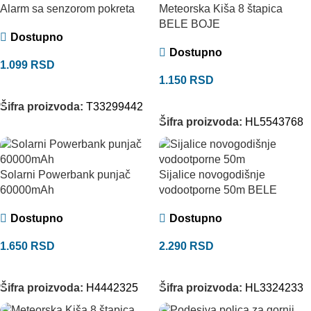
Alarm sa senzorom pokreta
Meteorska Kiša 8 štapica
BELE BOJE
Dostupno
Dostupno
1.099
RSD
1.150
RSD
DODAJ U KORPU
DODAJ U KORPU
Šifra proizvoda:
T33299442
Šifra proizvoda:
HL5543768
Solarni Powerbank punjač
Sijalice novogodišnje
60000mAh
vodootporne 50m BELE
Dostupno
Dostupno
1.650
RSD
2.290
RSD
DODAJ U KORPU
DODAJ U KORPU
Šifra proizvoda:
H4442325
Šifra proizvoda:
HL3324233