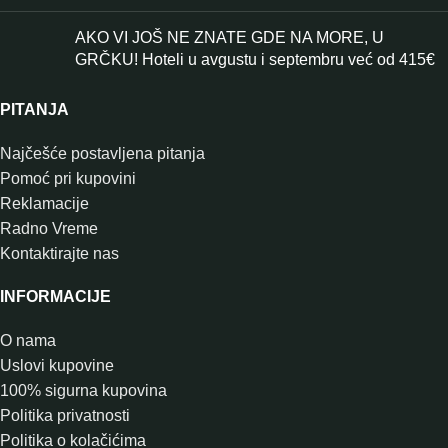
AKO VI JOŠ NE ZNATE GDE NA MORE, U
GRČKU! Hoteli u avgustu i septembru već od 415€
PITANJA
Najčešće postavljena pitanja
Pomoć pri kupovini
Reklamacije
Radno Vreme
Kontaktirajte nas
INFORMACIJE
O nama
Uslovi kupovine
100% sigurna kupovina
Politika privatnosti
Politika o kolačićima