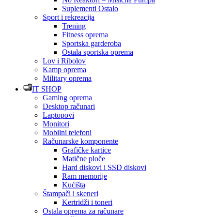
Suplementi Ostalo
Sport i rekreacija
Trening
Fitness oprema
Sportska garderoba
Ostala sportska oprema
Lov i Ribolov
Kamp oprema
Military oprema
IT SHOP
Gaming oprema
Desktop računari
Laptopovi
Monitori
Mobilni telefoni
Računarske komponente
Grafičke kartice
Matične ploče
Hard diskovi i SSD diskovi
Ram memorije
Kućišta
Štampači i skeneri
Kertridži i toneri
Ostala oprema za računare