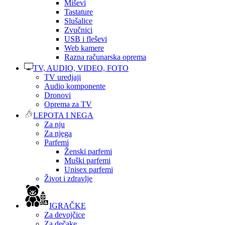
Miševi
Tastature
Slušalice
Zvučnici
USB i fleševi
Web kamere
Razna računarska oprema
TV, AUDIO, VIDEO, FOTO
TV uredjaji
Audio komponente
Dronovi
Oprema za TV
LEPOTA I NEGA
Za nju
Za njega
Parfemi
Ženski parfemi
Muški parfemi
Unisex parfemi
Život i zdravlje
IGRAČKE
Za devojčice
Za dečake