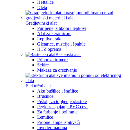
Heftalice
Dleta
Gradjevinski alat
Pur pene, silikoni i lepkovi
Alat za keramičare
Lepljive trake
Gletarice, mistrije i špahtle
HTZ oprema
Baštenski alat
Pribor za trimere
Sekire
Makaze za orezivanje
Električni alat
Aku bušilice i šrafilice
Brusilice
Pištolji za topljenje plastike
Pegle za spajanje PVC cevi
Za farbanje i poliranje
Lemilice
Probne lampe ispitivači
Inverteri napona