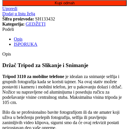
Kupi odmah
Uporedi
Dodaj u listu želja
Šifra proizvoda:
SH133432
Kategorija:
GEDŽETI
Podeli
Opis
ISPORUKA
Opis
Držač Tripod za Slikanje i Snimanje
Tripod 3110 za mobilne telefone
je idealan za snimanje selfija i
grupnih fotografija kada se koristi tajmer. Na ovaj stativ možete
postaviti i kameru i mobilni telefon, jer u pakovanju dolazi i držač.
Nožice su napravljene od aluminijuma i poseduju ručicu za
podešavanje visine centralnog stuba. Maksimalna visina tripoda je
105 cm.
Bilo da se profesionalno bavite fotografijom ili da ste amater koji
uživa u beleženju prelepih fotografija, selfija ili pravljenju
zanimljivih video klipova, sigurni smo da će ovaj rekvizit postati
neizostavan deo vaše opreme.