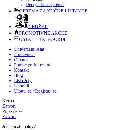
Dečija i bebi oprema
OPREMA ZA KUĆNE LJUBIMCE
GEDŽETI
PROMOTIVNE AKCIJE
OSTALE KATEGORIJE
Univerzalni Alat
Prodavnica
O nama
Pomoć pri kupovini
Kontakt
Blog
Lista želja
Uporedi
Uloguj se / Registruj se
Korpa
Zatvori
Prijavite se
Zatvori
Još nemate nalog?