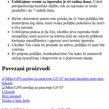
Uobičajeno vreme za isporuku je tri radna dana.
Usled
preopterećenja kurirske službe, rok za isporuku se može
produžiti i do 7 radnih dana.
Bićete obavesteni putem sms poruke da će Vam pošiljka biti
dostavljena tog dana, kurir svaku pošiljku pokušava da uruči
u dva navrata.
Uobičajena praksa je da Vas, ukoliko prva isporuka bude
neuspešna, kurir pozove na telefon koji ste ostavili prilikom
kreiranja narudžbenice i ugovori novi termin isporuke.
Ukoliko Vas i tada ne pronađe na adresi, pošiljka će nam biti
vraćena.
Po prijemu pošiljke, kontkatiraćemo Vas kako bi ustanovili
razlog neuručenja i dogovoriti se o ponovnom slanju.
Povezani proizvodi
Uporedi
Brzi pregled
Dodaj u listu želja