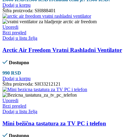
Dodaj u korpu
Šifra proizvoda:
SH888401
Uporedi
Brzi pregled
Dodaj u listu želja
Arctic Air Freedom Vratni Rashladni Ventilator
Dostupno
990
RSD
Dodaj u korpu
Šifra proizvoda:
SH33212121
Uporedi
Brzi pregled
Dodaj u listu želja
Mini bežična tastatura za TV PC i telefon
Dostupno