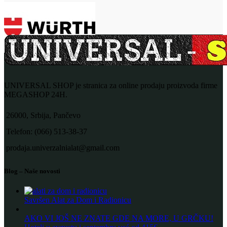
UNIVERSAL SHOP je stranica za online prodaju proizvoda firme
MEGASHOP 24H.
26000, Srbija, Pančevo
Telefon: (066) 513-38-37
prodaja.univerzalnialat@gmail.com
Blog – Naše novosti
Savršen Alat za Dom i Radionicu
AKO VI JOŠ NE ZNATE GDE NA MORE, U GRČKU!