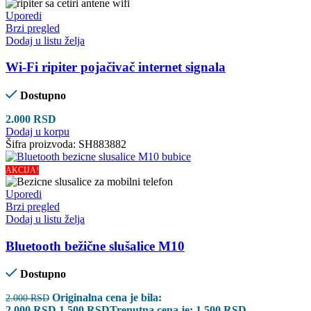
Uporedi
Brzi pregled
Dodaj u listu želja
Wi-Fi ripiter pojačivač internet signala
Dostupno
2.000
RSD
Dodaj u korpu
Šifra proizvoda:
SH883882
AKCIJA!
Uporedi
Brzi pregled
Dodaj u listu želja
Bluetooth bežične slušalice M10
Dostupno
Originalna cena je bila:
2.000
RSD
2.000 RSD.
1.500
RSD
Trenutna cena je: 1.500 RSD.