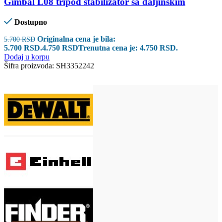
Gimbal L08 tripod stabilizator sa daljinskim
Dostupno
Originalna cena je bila:
5.700
RSD
5.700 RSD.
4.750
RSD
Trenutna cena je: 4.750 RSD.
Dodaj u korpu
Šifra proizvoda:
SH3352242