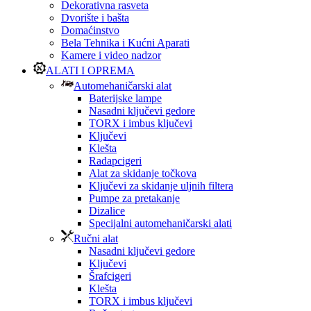
Dekorativna rasveta
Dvorište i bašta
Domaćinstvo
Bela Tehnika i Kućni Aparati
Kamere i video nadzor
ALATI I OPREMA
Automehaničarski alat
Baterijske lampe
Nasadni ključevi gedore
TORX i imbus ključevi
Ključevi
Klešta
Radapcigeri
Alat za skidanje točkova
Ključevi za skidanje uljnih filtera
Pumpe za pretakanje
Dizalice
Specijalni automehaničarski alati
Ručni alat
Nasadni ključevi gedore
Ključevi
Šrafcigeri
Klešta
TORX i imbus ključevi