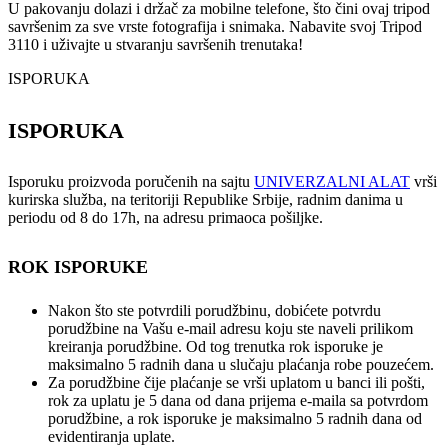
U pakovanju dolazi i držač za mobilne telefone, što čini ovaj tripod
savršenim za sve vrste fotografija i snimaka. Nabavite svoj Tripod
3110 i uživajte u stvaranju savršenih trenutaka!
ISPORUKA
ISPORUKA
Isporuku proizvoda poručenih na sajtu
UNIVERZALNI ALAT
vrši
kurirska služba, na teritoriji Republike Srbije, radnim danima u
periodu od 8 do 17h, na adresu primaoca pošiljke.
ROK ISPORUKE
Nakon što ste potvrdili porudžbinu, dobićete potvrdu
porudžbine na Vašu e-mail adresu koju ste naveli prilikom
kreiranja porudžbine. Od tog trenutka rok isporuke je
maksimalno 5 radnih dana u slučaju plaćanja robe pouzećem.
Za porudžbine čije plaćanje se vrši uplatom u banci ili pošti,
rok za uplatu je 5 dana od dana prijema e-maila sa potvrdom
porudžbine, a rok isporuke je maksimalno 5 radnih dana od
evidentiranja uplate.