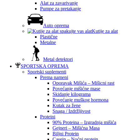
Alat za zavarivanje
Pumpe za pretakanje
Auto oprema
Kutije za alat
Plastične
Metalne
Metal detektori
SPORTSKA OPREMA
Sportski suplementi
Prema nameni
Oporavak Mišića – Mišicni rast
Povećanje mišićne mase
Skidanje kilograma
Povećanje muškog hormona
Kutak za žene
Snaga / Izdržljivost
Proteini
90% Proteina – Izgradnja mišića
Gejneri – Mišićna Masa
Biljni Protein
Casein – Noćni protein