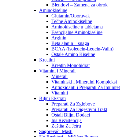
Blendovi – Zamena za obrok
Aminokiseline
Glutamin/Oporavak
Tečne Aminokiseline
Aminokiseline u tabletama
Esencijalne Aminokiseline
Arginin
Beta alanin – snaga
BCAA (Isoleucin-Leucin-Valin)
Ostale Amino Kiseline
Kreatini
Kreatin Monohidrat
Vitamini i Minerali
Minerali
Vitaminski i Mineralni Kompleksi
Antioxidanti i Preparati Za Imunitet
Vitamini
Biljni Ekstrati
Preparati Za Zglobove
Preparati Za Digestivni Trakt
Ostali Biljni Dodaci
Ins Rezistencija
Zaštita Za Jetru
Sagorevači Masti
No Reaktori – Mišićna Pumpa