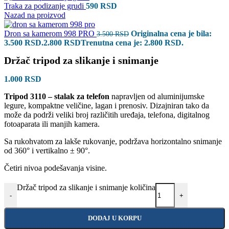
Traka za podizanje grudi
590
RSD
Nazad na proizvod
Dron sa kamerom 998 PRO
Originalna cena je bila:
3.500
RSD
3.500 RSD.
2.800
RSD
Trenutna cena je: 2.800 RSD.
Držač tripod za slikanje i snimanje
1.000
RSD
Tripod 3110 – stalak za telefon
napravljen od aluminijumske
legure, kompaktne veličine, lagan i prenosiv. Dizajniran tako da
može da podrži veliki broj različitih uređaja, telefona, digitalnog
fotoaparata ili manjih kamera.
Sa rukohvatom za lakše rukovanje, podržava horizontalno snimanje
od 360° i vertikalno ± 90°.
Četiri nivoa podešavanja visine.
Držač tripod za slikanje i snimanje količina
-
+
DODAJ U KORPU