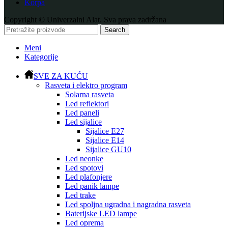
Korpa
Copyright © Univerzalni Alat. Sva prava zadržana
Search
Meni
Kategorije
SVE ZA KUĆU
Rasveta i elektro program
Solarna rasveta
Led reflektori
Led paneli
Led sijalice
Sijalice E27
Sijalice E14
Sijalice GU10
Led neonke
Led spotovi
Led plafonjere
Led panik lampe
Led trake
Led spoljna ugradna i nagradna rasveta
Baterijske LED lampe
Led oprema