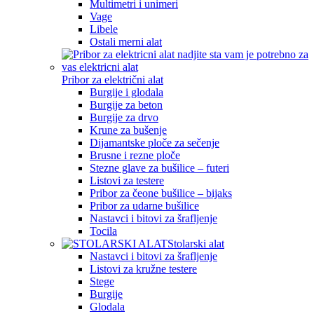
Multimetri i unimeri
Vage
Libele
Ostali merni alat
Pribor za električni alat
Burgije i glodala
Burgije za beton
Burgije za drvo
Krune za bušenje
Dijamantske ploče za sečenje
Brusne i rezne ploče
Stezne glave za bušilice – futeri
Listovi za testere
Pribor za čeone bušilice – bijaks
Pribor za udarne bušilice
Nastavci i bitovi za šrafljenje
Tocila
Stolarski alat
Nastavci i bitovi za šrafljenje
Listovi za kružne testere
Stege
Burgije
Glodala