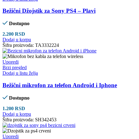
Bežični Džojstik za Sony PS4 – Plavi
Dostupno
2.200
RSD
Dodaj u korpu
Šifra proizvoda:
TA3332224
Uporedi
Brzi pregled
Dodaj u listu želja
Bežični mikrofon za telefon Android i Iphone
Dostupno
1.200
RSD
Dodaj u korpu
Šifra proizvoda:
SH342453
Uporedi