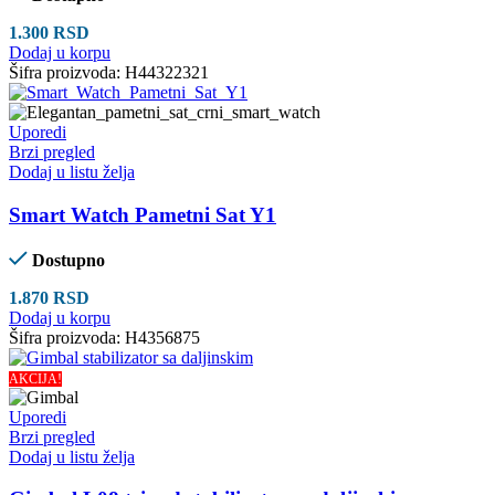
1.300
RSD
Dodaj u korpu
Šifra proizvoda:
H44322321
Uporedi
Brzi pregled
Dodaj u listu želja
Smart Watch Pametni Sat Y1
Dostupno
1.870
RSD
Dodaj u korpu
Šifra proizvoda:
H4356875
AKCIJA!
Uporedi
Brzi pregled
Dodaj u listu želja