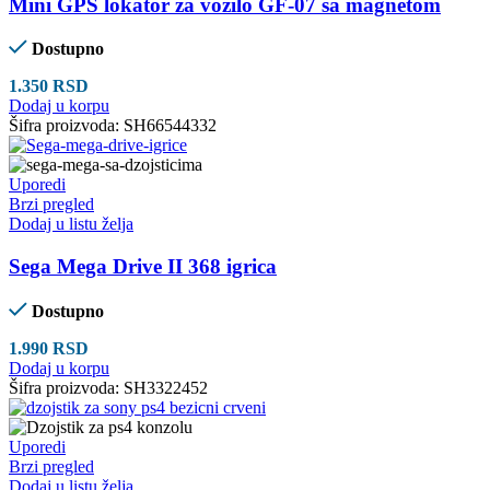
Mini GPS lokator za vozilo GF-07 sa magnetom
Dostupno
1.350
RSD
Dodaj u korpu
Šifra proizvoda:
SH66544332
Uporedi
Brzi pregled
Dodaj u listu želja
Sega Mega Drive II 368 igrica
Dostupno
1.990
RSD
Dodaj u korpu
Šifra proizvoda:
SH3322452
Uporedi
Brzi pregled
Dodaj u listu želja