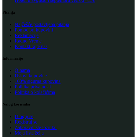
Hoteli u avgustu i septembru već od 415€
Pitanja
Najčešće postavljena pitanja
Pomoć pri kupovini
Reklamacije
Radno Vreme
Kontaktirajte nas
Informacije
O nama
Uslovi kupovine
100% sigurna kupovina
Politika privatnosti
Politika o kolačićima
Nalog korisnika
Uloguj se
Registruj se
Zaboravili ste lozinku
Moja lista želja