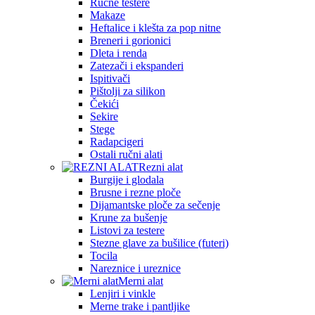
Ručne testere
Makaze
Heftalice i klešta za pop nitne
Breneri i gorionici
Dleta i renda
Zatezači i ekspanderi
Ispitivači
Pištolji za silikon
Čekići
Sekire
Stege
Radapcigeri
Ostali ručni alati
Rezni alat
Burgije i glodala
Brusne i rezne ploče
Dijamantske ploče za sečenje
Krune za bušenje
Listovi za testere
Stezne glave za bušilice (futeri)
Tocila
Nareznice i ureznice
Merni alat
Lenjiri i vinkle
Merne trake i pantljike