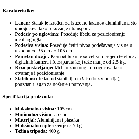
Karakteristike:
Lagan:
Stalak je izrađen od izuzetno laganog aluminijuma što
omogućava lako rukovanje i transport.
Podesiv po uglovima:
Poseduje libelu za pozicioniranje
idealnog ugla.
Podesiva visina:
Poseduje četiri nivoa podešavanja visine u
rasponu od 35 cm do 105 cm.
Pametan dizajn:
Kompatibilan je sa velikim brojem telefona,
digitalnih kamera i fotoaparata koji teže manje od 2.5 kg.
Brzo postavljanje:
Mehanizam nogu omogućava lako
otvaranje i pozicioniranje.
Stabilnost:
Jedan od stabilnijih držača (bez vibracija),
pouzdan i lagan za nošenje i putovanja.
Specifikacija proizvoda:
Maksimalna visina:
105 cm
Minimalna visina:
35 cm
Materijal:
Aluminijum i plastika
Maksimalno opterećenje:
2.5 kg
Težina tripoda:
400 g