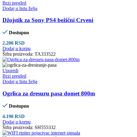
Brzi pregled
Dodaj u listu želja
Džojstik za Sony PS4 bežični Crveni
Dostupno
2.200
RSD
Dodaj u korpu
Šifra proizvoda:
TA333522
Uporedi
Brzi pregled
Dodaj u listu želja
Ogrlica za dresuru pasa domet 800m
Dostupno
4.190
RSD
Dodaj u korpu
Šifra proizvoda:
SH555332