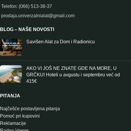
Telefon: (066) 513-38-37
prodaja.univerzalnialat@gmail.com
BLOG – NAŠE NOVOSTI
Savršen Alat za Dom i Radionicu
AKO VI JOŠ NE ZNATE GDE NA MORE, U
GRČKU! Hoteli u avgustu i septembru već od
415€
PITANJA
Najčešće postavljena pitanja
Pomoć pri kupovini
Reklamacije
Radno Vreme