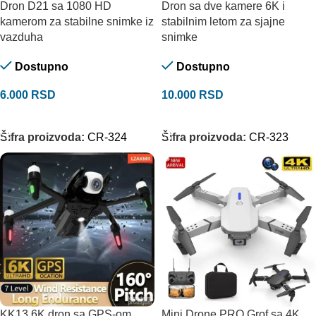
Dron D21 sa 1080 HD
Dron sa dve kamere 6K i
kamerom za stabilne snimke iz
stabilnim letom za sjajne
vazduha
snimke
Dostupno
Dostupno
6.000
RSD
10.000
RSD
DODAJ U KORPU
DODAJ U KORPU
Šifra proizvoda:
CR-324
Šifra proizvoda:
CR-323
KK13 6K dron sa GPS-om,
Mini Drone PRO Grof sa 4K