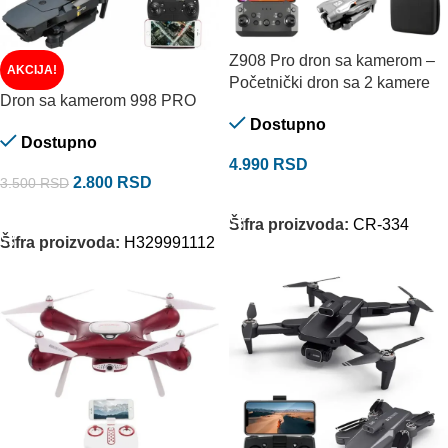
Z908 Pro dron sa kamerom –
AKCIJA!
Početnički dron sa 2 kamere
Dron sa kamerom 998 PRO
Dostupno
Dostupno
4.990
RSD
2.800
RSD
3.500
RSD
DODAJ U KORPU
DODAJ U KORPU
Šifra proizvoda:
CR-334
Šifra proizvoda:
H329991112