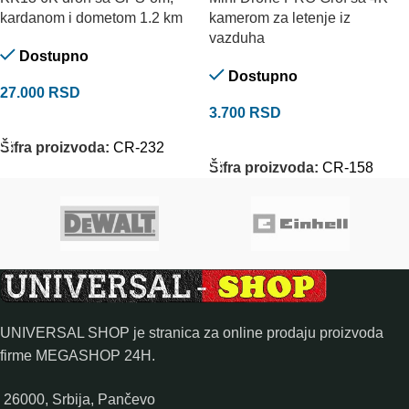
kardanom i dometom 1.2 km
kamerom za letenje iz
vazduha
Dostupno
Dostupno
27.000
RSD
3.700
RSD
DODAJ U KORPU
DODAJ U KORPU
Šifra proizvoda:
CR-232
Šifra proizvoda:
CR-158
UNIVERSAL SHOP je stranica za online prodaju proizvoda
firme MEGASHOP 24H.
26000, Srbija, Pančevo