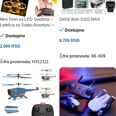
Mini Dron sa LED Svetlima –
Dečiji dron S101 MAX
Letelica za Svaku Avanturu ✨
Dostupno
Dostupno
8.700
RSD
2.000
RSD
DODAJ U KORPU
DODAJ U KORPU
Šifra proizvoda:
ML-609
Šifra proizvoda:
H312111