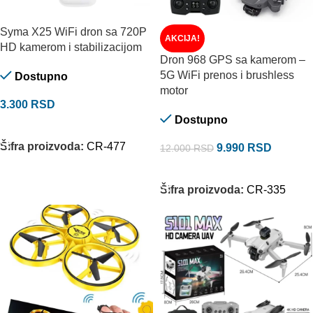
Syma X25 WiFi dron sa 720P
AKCIJA!
HD kamerom i stabilizacijom
Dron 968 GPS sa kamerom –
5G WiFi prenos i brushless
Dostupno
motor
3.300
RSD
Dostupno
DODAJ U KORPU
Šifra proizvoda:
CR-477
9.990
RSD
12.000
RSD
DODAJ U KORPU
Šifra proizvoda:
CR-335