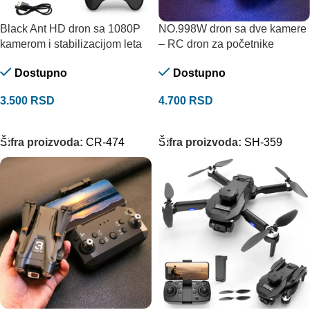
Black Ant HD dron sa 1080P
NO.998W dron sa dve kamere
kamerom i stabilizacijom leta
– RC dron za početnike
Dostupno
Dostupno
3.500
RSD
4.700
RSD
DODAJ U KORPU
DODAJ U KORPU
Šifra proizvoda:
CR-474
Šifra proizvoda:
SH-359