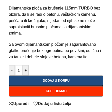
Dijamantska ploča za brušenje 115mm TURBO bez
obzira, da li se radi o betonu, veštačkom kamenu,
peščaru ili krečnjaku, nijedan od njih se ne može
suprotstaviti brusnim pločama sa dijamantskim
zrnima.
Sa ovom dijamantskom pločom je zagarantovano
glatko brušenje bez ogrebotina po površini, odlična i
za tanke i debele slojeve betona, kamena itd.
-
+
DODAJ U KORPU
KUPI ODMAH
Uporedi
Dodaj u listu želja