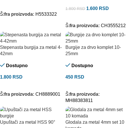
DODAJ U KORPU
1.600
RSD
1.800
RSD
Šifra proizvoda:
H5533322
DODAJ U KORPU
Šifra proizvoda:
CH3555212
Stepenasta burgija za metal 4-
Burgije za drvo komplet 10-
42mm
25mm
Dostupno
Dostupno
1.800
RSD
450
RSD
DODAJ U KORPU
DODAJ U KORPU
Šifra proizvoda:
CH8889001
Šifra proizvoda:
MH88383811
Upuštači za metal HSS 90°
Glodala za metal 4mm set 10