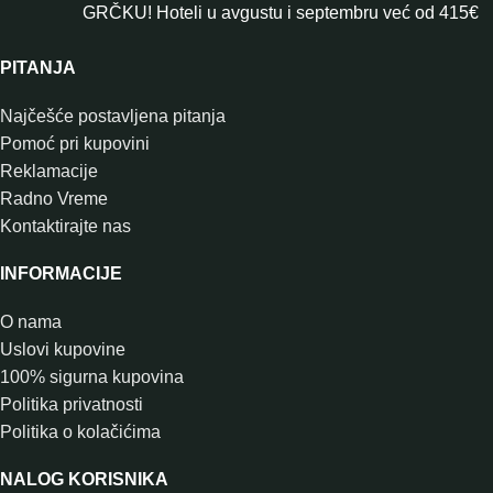
GRČKU! Hoteli u avgustu i septembru već od 415€
PITANJA
Najčešće postavljena pitanja
Pomoć pri kupovini
Reklamacije
Radno Vreme
Kontaktirajte nas
INFORMACIJE
O nama
Uslovi kupovine
100% sigurna kupovina
Politika privatnosti
Politika o kolačićima
NALOG KORISNIKA