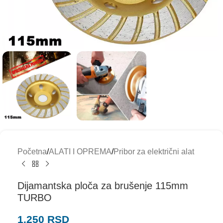
Početna
/
ALATI I OPREMA
/
Pribor za električni alat
Dijamantska ploča za brušenje 115mm
TURBO
1.250
RSD