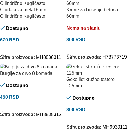
Glodala za metal 6mm –
Krune za bušenje betona
Cilindrično Kugličasto
60mm
Nema na stanju
Dostupno
800
RSD
670
RSD
PROČITAJTE JOŠ
DODAJ U KORPU
Šifra proizvoda:
H73773719
Šifra proizvoda:
MH8838311
Burgije za drvo 8 komada
Geko list kružne testere
Dostupno
125mm
450
RSD
Dostupno
DODAJ U KORPU
800
RSD
Šifra proizvoda:
MH8838312
DODAJ U KORPU
Šifra proizvoda:
MH9939111