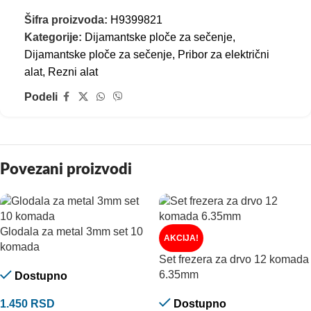
Šifra proizvoda:
H9399821
Kategorije:
Dijamantske ploče za sečenje
,
Dijamantske ploče za sečenje
,
Pribor za električni
alat
,
Rezni alat
Podeli
Povezani proizvodi
Glodala za metal 3mm set 10
AKCIJA!
komada
Set frezera za drvo 12 komada
6.35mm
Dostupno
1.450
RSD
Dostupno