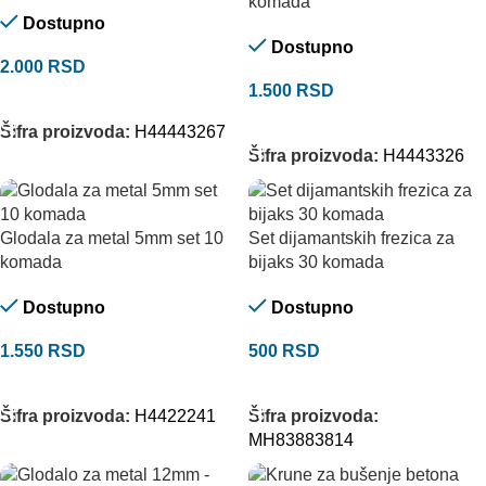
komada
Dostupno
Dostupno
2.000
RSD
1.500
RSD
DODAJ U KORPU
DODAJ U KORPU
Šifra proizvoda:
H44443267
Šifra proizvoda:
H4443326
Glodala za metal 5mm set 10
Set dijamantskih frezica za
komada
bijaks 30 komada
Dostupno
Dostupno
1.550
RSD
500
RSD
DODAJ U KORPU
DODAJ U KORPU
Šifra proizvoda:
H4422241
Šifra proizvoda:
MH83883814