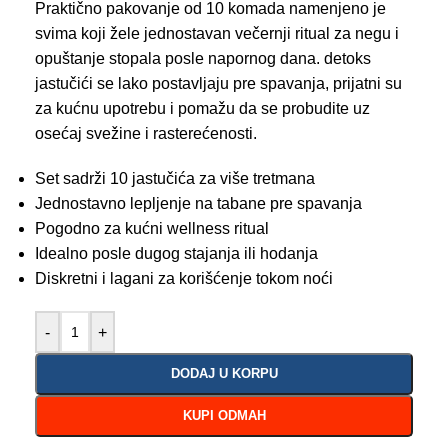
Praktično pakovanje od 10 komada namenjeno je
svima koji žele jednostavan večernji ritual za negu i
opuštanje stopala posle napornog dana. detoks
jastučići se lako postavljaju pre spavanja, prijatni su
za kućnu upotrebu i pomažu da se probudite uz
osećaj svežine i rasterećenosti.
Set sadrži 10 jastučića za više tretmana
Jednostavno lepljenje na tabane pre spavanja
Pogodno za kućni wellness ritual
Idealno posle dugog stajanja ili hodanja
Diskretni i lagani za korišćenje tokom noći
-
+
DODAJ U KORPU
KUPI ODMAH