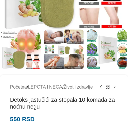
Početna
/
LEPOTA I NEGA
/
Život i zdravlje
Detoks jastučići za stopala 10 komada za
noćnu negu
550
RSD