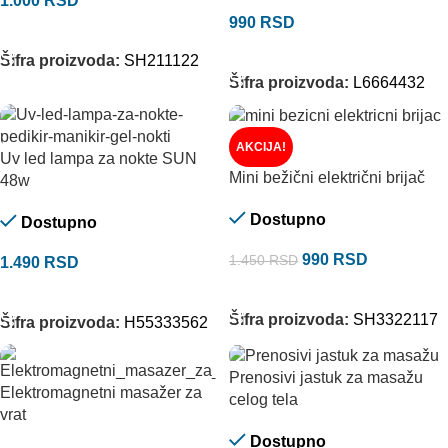
1.000
RSD
990
RSD
DODAJ U KORPU
DODAJ U KORPU
Šifra proizvoda:
SH211122
Šifra proizvoda:
L6664432
AKCIJA!
Uv led lampa za nokte SUN
Mini bežični električni brijač
48w
Dostupno
Dostupno
990
RSD
1.450
RSD
1.490
RSD
DODAJ U KORPU
DODAJ U KORPU
Šifra proizvoda:
SH3322117
Šifra proizvoda:
H55333562
Prenosivi jastuk za masažu
Elektromagnetni masažer za
celog tela
vrat
Dostupno