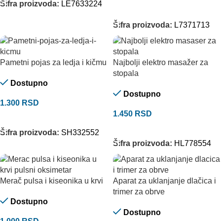
Šifra proizvoda:
LE7633224
DODAJ U KORPU
Šifra proizvoda:
L7371713
Pametni pojas za ledja i kičmu
Najbolji elektro masažer za
stopala
Dostupno
Dostupno
1.300
RSD
1.450
RSD
DODAJ U KORPU
DODAJ U KORPU
Šifra proizvoda:
SH332552
Šifra proizvoda:
HL778554
Merač pulsa i kiseonika u krvi
Aparat za uklanjanje dlačica i
trimer za obrve
Dostupno
Dostupno