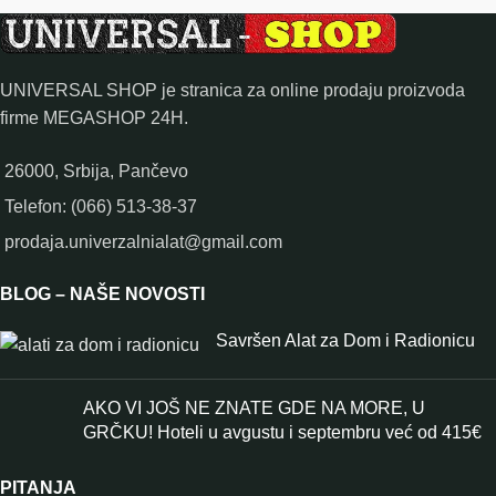
UNIVERSAL SHOP je stranica za online prodaju proizvoda
firme MEGASHOP 24H.
26000, Srbija, Pančevo
Telefon: (066) 513-38-37
prodaja.univerzalnialat@gmail.com
BLOG – NAŠE NOVOSTI
Savršen Alat za Dom i Radionicu
AKO VI JOŠ NE ZNATE GDE NA MORE, U
GRČKU! Hoteli u avgustu i septembru već od 415€
PITANJA