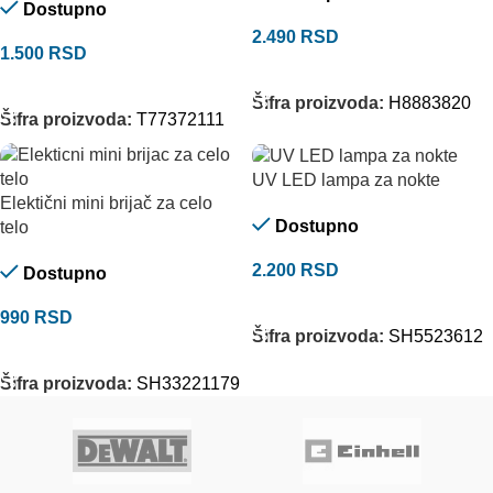
Dostupno
2.490
RSD
1.500
RSD
DODAJ U KORPU
DODAJ U KORPU
Šifra proizvoda:
H8883820
Šifra proizvoda:
T77372111
UV LED lampa za nokte
Elektični mini brijač za celo
Dostupno
telo
2.200
RSD
Dostupno
DODAJ U KORPU
990
RSD
Šifra proizvoda:
SH5523612
DODAJ U KORPU
Šifra proizvoda:
SH33221179