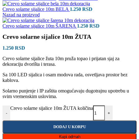
Crevo solarne sijalice 10m BELA
1.250
RSD
Nazad na proizvod
Crevo solarne sijalice 10m ŠARENA
1.250
RSD
Crevo solarne sijalice 10m ŽUTA
1.250
RSD
Crevo solarne sijalice žuta 10m pruža topao i prijatan sjaj za
dekoraciju dvorišta i terasa.
Sa 100 LED sijalica i osam modova rada, osvetljava prostor bez
kablova.
Solarno punjenje i IP zaštita omogućavaju dugotrajnu upotrebu u
svim vremenskim uslovima.
Crevo solarne sijalice 10m ŽUTA količina
-
+
DODAJ U KORPU
Kupi odmah