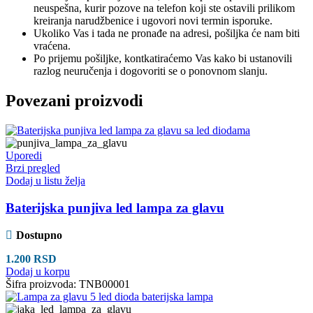
neuspešna, kurir pozove na telefon koji ste ostavili prilikom
kreiranja narudžbenice i ugovori novi termin isporuke.
Ukoliko Vas i tada ne pronađe na adresi, pošiljka će nam biti
vraćena.
Po prijemu pošiljke, kontkatiraćemo Vas kako bi ustanovili
razlog neuručenja i dogovoriti se o ponovnom slanju.
Povezani proizvodi
Uporedi
Brzi pregled
Dodaj u listu želja
Baterijska punjiva led lampa za glavu
Dostupno
1.200
RSD
Dodaj u korpu
Šifra proizvoda:
TNB00001