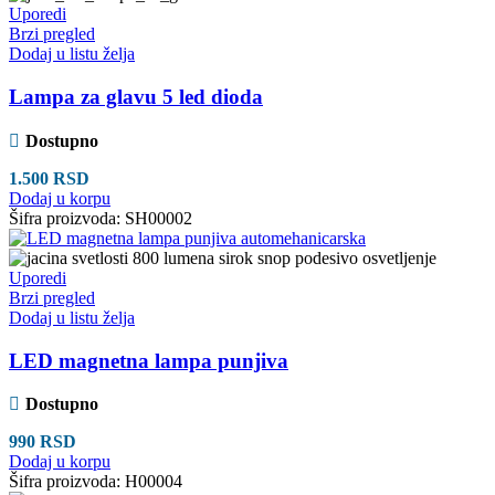
Uporedi
Brzi pregled
Dodaj u listu želja
Lampa za glavu 5 led dioda
Dostupno
1.500
RSD
Dodaj u korpu
Šifra proizvoda:
SH00002
Uporedi
Brzi pregled
Dodaj u listu želja
LED magnetna lampa punjiva
Dostupno
990
RSD
Dodaj u korpu
Šifra proizvoda:
H00004