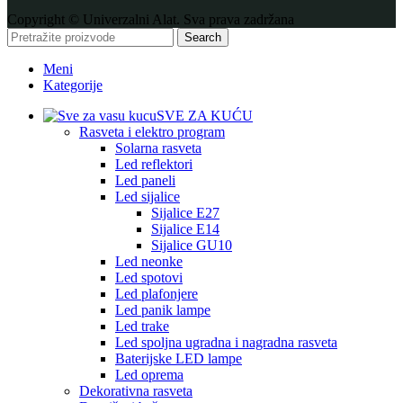
Copyright © Univerzalni Alat. Sva prava zadržana
Search
Meni
Kategorije
SVE ZA KUĆU
Rasveta i elektro program
Solarna rasveta
Led reflektori
Led paneli
Led sijalice
Sijalice E27
Sijalice E14
Sijalice GU10
Led neonke
Led spotovi
Led plafonjere
Led panik lampe
Led trake
Led spoljna ugradna i nagradna rasveta
Baterijske LED lampe
Led oprema
Dekorativna rasveta