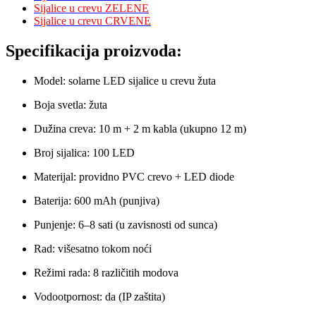
Sijalice u crevu ZELENE
Sijalice u crevu CRVENE
Specifikacija proizvoda:
Model: solarne LED sijalice u crevu žuta
Boja svetla: žuta
Dužina creva: 10 m + 2 m kabla (ukupno 12 m)
Broj sijalica: 100 LED
Materijal: providno PVC crevo + LED diode
Baterija: 600 mAh (punjiva)
Punjenje: 6–8 sati (u zavisnosti od sunca)
Rad: višesatno tokom noći
Režimi rada: 8 različitih modova
Vodootpornost: da (IP zaštita)