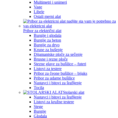
Multimetri i unimeri
Vage
Libele
Ostali merni alat
Pribor za električni alat
Burgije i glodala
Burgije za beton
Burgije za drvo
Krune za bušenje
Dijamantske ploče za sečenje
Brusne i rezne ploče
Stezne glave za bušilice – futeri
Listovi za testere
Pribor za čeone bušilice – bijaks
Pribor za udarne bušilice
Nastavci i bitovi za šrafljenje
Tocila
Stolarski alat
Nastavci i bitovi za šrafljenje
Listovi za kružne testere
Stege
Burgije
Glodala