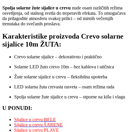
Spolja solarne žute sijalice u crevu
nude osam različitih režima
osvetljenja, od stalnog svetla do treperavih efekata. To omogućava
da prilagodite atmosferu svakoj prilici – od mirnih večernjih
trenutaka do svečanih proslava.
Karakteristike proizvoda Crevo solarne
sijalice 10m ŽUTA:
Crevo solarne sijalice – dekorativno i praktično
Solarne LED žuto crevo 10m – bez kablova i utičnica
Žute solarne sijalice u crevu – fleksibilna upotreba
LED solarna žuta crevasta rasveta – osam režima rada
Spolja solarne žute sijalice u crevu – otporne na kišu i vlagu
U PONUDI:
Sijalice u crevu BELE
Sijalice u crevu ŠARENE
Sijalice u crevu PLAVE