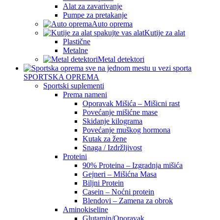
Alat za zavarivanje
Pumpe za pretakanje
Auto oprema
Kutije za alat
Plastične
Metalne
Metal detektori
SPORTSKA OPREMA
Sportski suplementi
Prema nameni
Oporavak Mišića – Mišicni rast
Povećanje mišićne mase
Skidanje kilograma
Povećanje muškog hormona
Kutak za žene
Snaga / Izdržljivost
Proteini
90% Proteina – Izgradnja mišića
Gejneri – Mišićna Masa
Biljni Protein
Casein – Noćni protein
Blendovi – Zamena za obrok
Aminokiseline
Glutamin/Oporavak