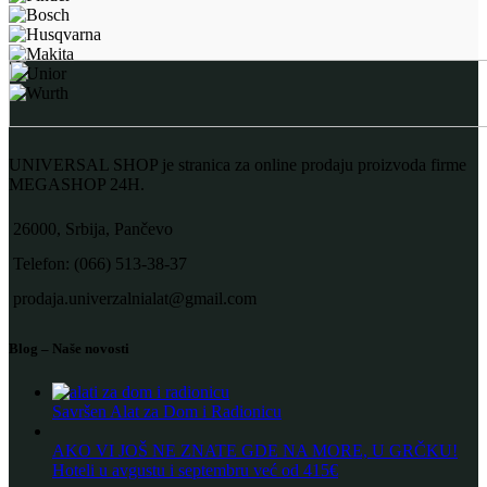
UNIVERSAL SHOP je stranica za online prodaju proizvoda firme
MEGASHOP 24H.
26000, Srbija, Pančevo
Telefon: (066) 513-38-37
prodaja.univerzalnialat@gmail.com
Blog – Naše novosti
Savršen Alat za Dom i Radionicu
AKO VI JOŠ NE ZNATE GDE NA MORE, U GRČKU!
Hoteli u avgustu i septembru već od 415€