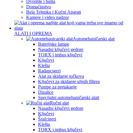
Dvorište i bašta
Domaćinstvo
Bela Tehnika i Kućni Aparati
Kamere i video nadzor
ALATI I OPREMA
Automehaničarski alat
Baterijske lampe
Nasadni ključevi gedore
TORX i imbus ključevi
Ključevi
Klešta
Radapcigeri
Alat za skidanje točkova
Ključevi za skidanje uljnih filtera
Pumpe za pretakanje
Dizalice
Specijalni automehaničarski alati
Ručni alat
Nasadni ključevi gedore
Ključevi
Šrafcigeri
Klešta
TORX i imbus ključevi