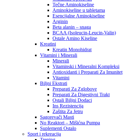
Tečne Aminokiseline
Aminokiseline u tabletama
Esencijalne Aminokiseline
Arginin
Beta alanin – snaga
BCAA (Isoleucin-Leucin-Valin)
Ostale Amino Kiseline
Kreatini
Kreatin Monohidrat
Vitamini i Minerali
Minerali
Vitaminski i Mineralni Kompleksi
Antioxidanti i Preparati Za Imunitet
Vitamini
Biljni Ekstrati
Preparati Za Zglobove
Preparati Za Digestivni Trakt
Ostali Biljni Dodaci
Ins Rezistencija
Zaštita Za Jetru
Sagorevači Masti
No Reaktori – Mišićna Pumpa
Suplementi Ostalo
Sport i rekreacija
Trening