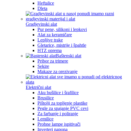
Heftalice
Dleta
Gradjevinski alat
Pur pene, silikoni i lepkovi
Alat za keramičare
Lepljive trake
Gletarice, mistrije i špahtle
HTZ oprema
Baštenski alat
Pribor za trimere
Sekire
Makaze za orezivanje
Električni alat
Aku bušilice i šrafilice
Brusilice
Pištolji za topljenje plastike
Pegle za spajanje PVC cevi
Za farbanje i poliranje
Lemilice
Probne lampe ispitivači
Inverteri napona