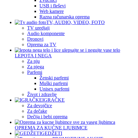
Zvučnici
USB i fleševi
Web kamere
Razna računarska oprema
TV, AUDIO, VIDEO, FOTO
TV uredjaji
Audio komponente
Dronovi
Oprema za TV
LEPOTA I NEGA
Za nju
Za njega
Parfemi
Ženski parfemi
Muški parfemi
Unisex parfemi
Život i zdravlje
IGRAČKE
Za devojčice
Za dečake
Dečija i bebi oprema
OPREMA ZA KUĆNE LJUBIMCE
GEDŽETI