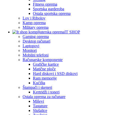
Fitness oprema
Sportska garderoba
Ostala sportska oprema
Lov i Ribolov
Kamp oprema
Military oprema
IT SHOP
Gaming oprema
Desktop računari
Laptopovi
Monitori
Mobilni telefoni
Računarske komponente
Grafičke kartice
Matične ploče
Hard diskovi i SSD diskovi
Ram memorije
Kućišta
Štampači i skeneri
Kertridži i toneri
Ostala oprema za računare
Miševi
Tastature
Slušalice