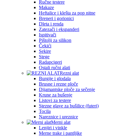
Ručne testere
Makaze
Heftalice i klešta za pop nitne
Breneri i gorionici
Dleta i renda
Zatezači i ekspanderi
Ispitivači
Pištolji za silikon
Čekići
Sekire
Stege
Radapcigeri
Ostali ručni alati
Rezni alat
Burgije i glodala
Brusne i rezne ploče
Dijamantske ploče za sečenje
Krune za bušenje
Listovi za testere
Stezne glave za bušilice (futeri)
Tocila
Nareznice i ureznice
Merni alat
Lenjiri i vinkle
Merne trake i pantljike