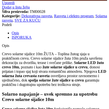
Uporedi
Dodaj u listu želja
Šifra proizvoda:
TM00028
Kategorije:
Dekorativna rasveta
,
Rasveta i elektro program
,
Solarna
rasveta
,
SVE ZA KUĆU
Podeli
Opis
ISPORUKA
Opis
Crevo solarne sijalice 10m ŽUTA – Toplina žutog sjaja u
praktičnom crevu. Crevo solarne sijalice žuta 10m pruža savršenu
dekoraciju za dvorišta, terase i svečane prilike.
Solarne LED žuto
crevo 10m
, poznato i kao
žute solarne sijalice u crevu
, donosi
prijatan i topao sjaj koji stvara romantičnu atmosferu. Njegova
LED
solarna žuta crevasta rasveta
osvetljava prostor ravnomerno i
ujednačeno, dok
spolja solarne žute sijalice u crevu
garantuju
praktičnu i dugotrajnu upotrebu bez troškova struje.
Solarno napajanje – uvek spremno za upotrebu
Crevo solarne sijalice 10m
Crevo solarne sijalice žuta 10m
funkcioniše pomoću solarnog