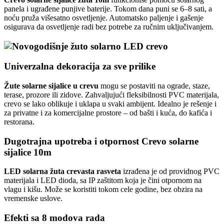
panela i ugrađene punjive baterije. Tokom dana puni se 6–8 sati, a
noću pruža višesatno osvetljenje. Automatsko paljenje i gašenje
osigurava da osvetljenje radi bez potrebe za ručnim uključivanjem.
Univerzalna dekoracija za sve prilike
Žute solarne sijalice u crevu
mogu se postaviti na ograde, staze,
terase, prozore ili zidove. Zahvaljujući fleksibilnosti PVC materijala,
crevo se lako oblikuje i uklapa u svaki ambijent. Idealno je rešenje i
za privatne i za komercijalne prostore – od bašti i kuća, do kafića i
restorana.
Dugotrajna upotreba i otpornost Crevo solarne
sijalice 10m
LED solarna žuta crevasta rasveta
izrađena je od providnog PVC
materijala i LED dioda, sa IP zaštitom koja je čini otpornom na
vlagu i kišu. Može se koristiti tokom cele godine, bez obzira na
vremenske uslove.
Efekti sa 8 modova rada