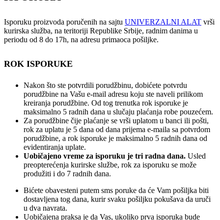
Isporuku proizvoda poručenih na sajtu
UNIVERZALNI ALAT
vrši
kurirska služba, na teritoriji Republike Srbije, radnim danima u
periodu od 8 do 17h, na adresu primaoca pošiljke.
ROK ISPORUKE
Nakon što ste potvrdili porudžbinu, dobićete potvrdu
porudžbine na Vašu e-mail adresu koju ste naveli prilikom
kreiranja porudžbine. Od tog trenutka rok isporuke je
maksimalno 5 radnih dana u slučaju plaćanja robe pouzećem.
Za porudžbine čije plaćanje se vrši uplatom u banci ili pošti,
rok za uplatu je 5 dana od dana prijema e-maila sa potvrdom
porudžbine, a rok isporuke je maksimalno 5 radnih dana od
evidentiranja uplate.
Uobičajeno vreme za isporuku je tri radna dana.
Usled
preopterećenja kurirske službe, rok za isporuku se može
produžiti i do 7 radnih dana.
Bićete obavesteni putem sms poruke da će Vam pošiljka biti
dostavljena tog dana, kurir svaku pošiljku pokušava da uruči
u dva navrata.
Uobičajena praksa je da Vas, ukoliko prva isporuka bude