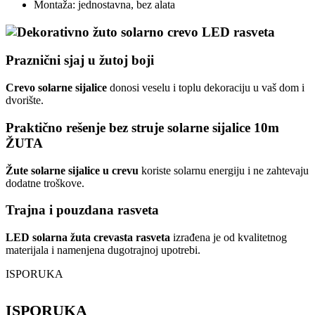
Montaža: jednostavna, bez alata
Praznični sjaj u žutoj boji
Crevo solarne sijalice
donosi veselu i toplu dekoraciju u vaš dom i
dvorište.
Praktično rešenje bez struje solarne sijalice 10m
ŽUTA
Žute solarne sijalice u crevu
koriste solarnu energiju i ne zahtevaju
dodatne troškove.
Trajna i pouzdana rasveta
LED solarna žuta crevasta rasveta
izrađena je od kvalitetnog
materijala i namenjena dugotrajnoj upotrebi.
ISPORUKA
ISPORUKA