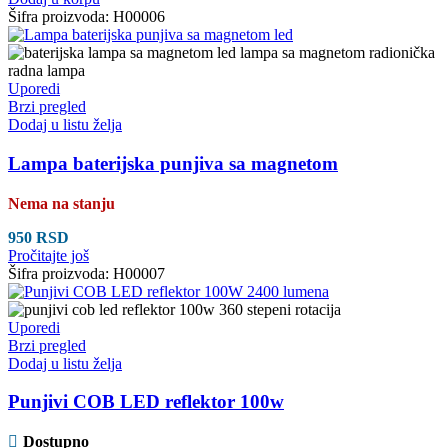
Šifra proizvoda:
H00006
Uporedi
Brzi pregled
Dodaj u listu želja
Lampa baterijska punjiva sa magnetom
Nema na stanju
950
RSD
Pročitajte još
Šifra proizvoda:
H00007
Uporedi
Brzi pregled
Dodaj u listu želja
Punjivi COB LED reflektor 100w
Dostupno