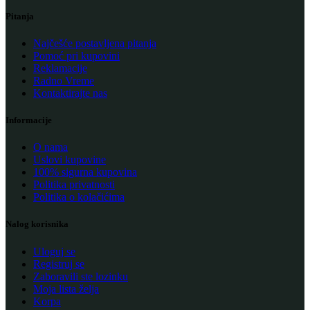
Pitanja
Najčešće postavljena pitanja
Pomoć pri kupovini
Reklamacije
Radno Vreme
Kontaktirajte nas
Informacije
O nama
Uslovi kupovine
100% sigurna kupovina
Politika privatnosti
Politika o kolačićima
Nalog korisnika
Uloguj se
Registruj se
Zaboravili ste lozinku
Moja lista želja
Korpa