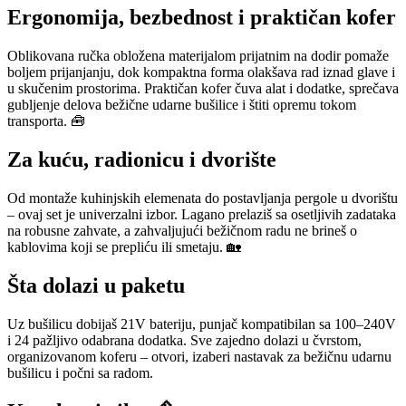
Ergonomija, bezbednost i praktičan kofer
Oblikovana ručka obložena materijalom prijatnim na dodir pomaže
boljem prijanjanju, dok kompaktna forma olakšava rad iznad glave i
u skučenim prostorima. Praktičan kofer čuva alat i dodatke, sprečava
gubljenje delova bežične udarne bušilice i štiti opremu tokom
transporta. 🧰
Za kuću, radionicu i dvorište
Od montaže kuhinjskih elemenata do postavljanja pergole u dvorištu
– ovaj set je univerzalni izbor. Lagano prelaziš sa osetljivih zadataka
na robusne zahvate, a zahvaljujući bežičnom radu ne brineš o
kablovima koji se prepliću ili smetaju. 🏡
Šta dolazi u paketu
Uz bušilicu dobijaš 21V bateriju, punjač kompatibilan sa 100–240V
i 24 pažljivo odabrana dodatka. Sve zajedno dolazi u čvrstom,
organizovanom koferu – otvori, izaberi nastavak za bežičnu udarnu
bušilicu i počni sa radom.