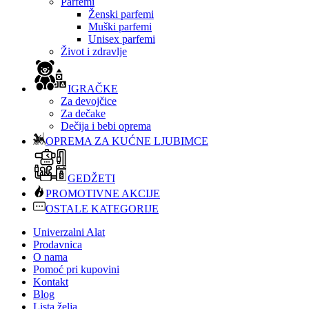
Parfemi
Ženski parfemi
Muški parfemi
Unisex parfemi
Život i zdravlje
IGRAČKE
Za devojčice
Za dečake
Dečija i bebi oprema
OPREMA ZA KUĆNE LJUBIMCE
GEDŽETI
PROMOTIVNE AKCIJE
OSTALE KATEGORIJE
Univerzalni Alat
Prodavnica
O nama
Pomoć pri kupovini
Kontakt
Blog
Lista želja