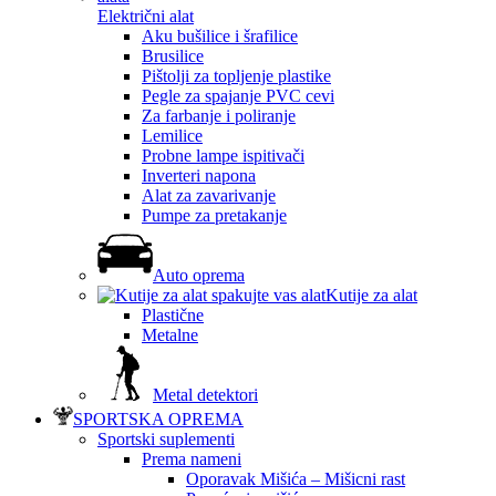
Električni alat
Aku bušilice i šrafilice
Brusilice
Pištolji za topljenje plastike
Pegle za spajanje PVC cevi
Za farbanje i poliranje
Lemilice
Probne lampe ispitivači
Inverteri napona
Alat za zavarivanje
Pumpe za pretakanje
Auto oprema
Kutije za alat
Plastične
Metalne
Metal detektori
SPORTSKA OPREMA
Sportski suplementi
Prema nameni
Oporavak Mišića – Mišicni rast