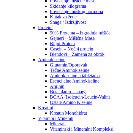
Povećanje mišićne mase
Skidanje kilograma
Povećanje muškog hormona
Kutak za žene
Snaga / Izdržljivost
Proteini
90% Proteina – Izgradnja mišića
Gejneri – Mišićna Masa
Biljni Protein
Casein – Noćni protein
Blendovi – Zamena za obrok
Aminokiseline
Glutamin/Oporavak
Tečne Aminokiseline
Aminokiseline u tabletama
Esencijalne Aminokiseline
Arginin
Beta alanin – snaga
BCAA (Isoleucin-Leucin-Valin)
Ostale Amino Kiseline
Kreatini
Kreatin Monohidrat
Vitamini i Minerali
Minerali
Vitaminski i Mineralni Kompleksi