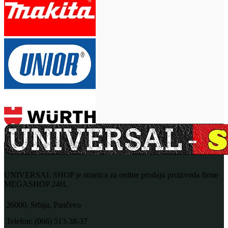
UNIVERSAL SHOP je stranica za online prodaju proizvoda firme
MEGASHOP 24H.
26000, Srbija, Pančevo
Telefon: (066) 513-38-37