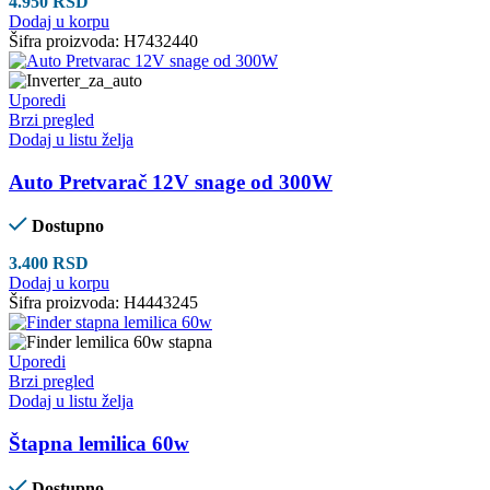
4.950
RSD
Dodaj u korpu
Šifra proizvoda:
H7432440
Uporedi
Brzi pregled
Dodaj u listu želja
Auto Pretvarač 12V snage od 300W
Dostupno
3.400
RSD
Dodaj u korpu
Šifra proizvoda:
H4443245
Uporedi
Brzi pregled
Dodaj u listu želja
Štapna lemilica 60w
Dostupno