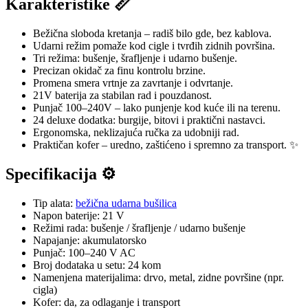
Karakteristike 📏
Bežična sloboda kretanja – radiš bilo gde, bez kablova.
Udarni režim pomaže kod cigle i tvrđih zidnih površina.
Tri režima: bušenje, šrafljenje i udarno bušenje.
Precizan okidač za finu kontrolu brzine.
Promena smera vrtnje za zavrtanje i odvrtanje.
21V baterija za stabilan rad i pouzdanost.
Punjač 100–240V – lako punjenje kod kuće ili na terenu.
24 deluxe dodatka: burgije, bitovi i praktični nastavci.
Ergonomska, neklizajuća ručka za udobniji rad.
Praktičan kofer – uredno, zaštićeno i spremno za transport. ✨
Specifikacija ⚙️
Tip alata:
bežična udarna bušilica
Napon baterije: 21 V
Režimi rada: bušenje / šrafljenje / udarno bušenje
Napajanje: akumulatorsko
Punjač: 100–240 V AC
Broj dodataka u setu: 24 kom
Namenjena materijalima: drvo, metal, zidne površine (npr.
cigla)
Kofer: da, za odlaganje i transport