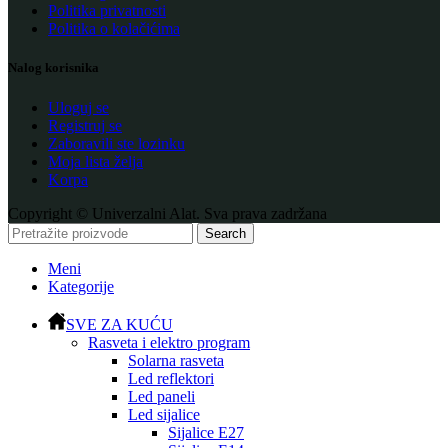
Politika privatnosti
Politika o kolačićima
Nalog korisnika
Uloguj se
Registruj se
Zaboravili ste lozinku
Moja lista želja
Korpa
Copyright © Univerzalni Alat. Sva prava zadržana
Search
Meni
Kategorije
SVE ZA KUĆU
Rasveta i elektro program
Solarna rasveta
Led reflektori
Led paneli
Led sijalice
Sijalice E27