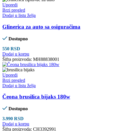
Uporedi
Brzi pregled
Dodaj u listu želja
Glinerica za auto sa osiguračima
Dostupno
550
RSD
Dodaj u korpu
Šifra proizvoda:
MH88838001
Uporedi
Brzi pregled
Dodaj u listu želja
Čeona brusilica bijaks 180w
Dostupno
3.990
RSD
Dodaj u korpu
Šifra proizvoda:
CH3392991