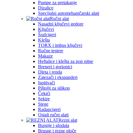
Pumpe za pretakanje
Dizalice
Specijalni automehaničarski alati
Ručni alat
Nasadni ključevi gedore
Ključevi
Šrafcigeri
Klešta
TORX i imbus ključevi
Ručne testere
Makaze
Heftalice i klešta za pop nitne
Breneri i gorionici
Dleta i renda
Zatezači i ekspanderi
Ispitivači
Pištolji za silikon
Čekići
Sekire
Stege
Radapcigeri
Ostali ručni alati
Rezni alat
Burgije i glodala
Brusne i rezne ploče