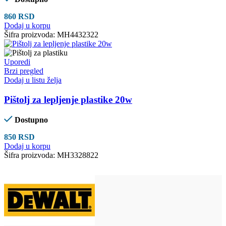
860
RSD
Dodaj u korpu
Šifra proizvoda:
MH4432322
Uporedi
Brzi pregled
Dodaj u listu želja
Pištolj za lepljenje plastike 20w
Dostupno
850
RSD
Dodaj u korpu
Šifra proizvoda:
MH3328822