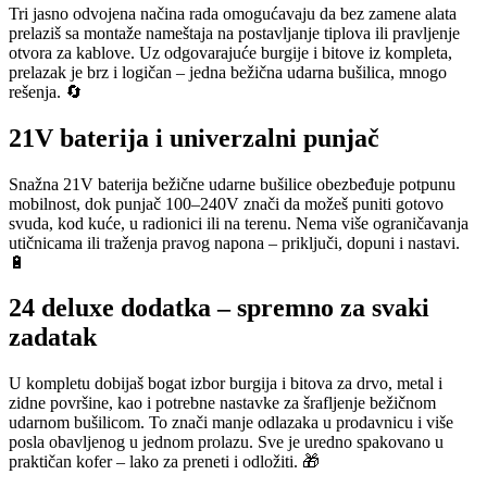
Tri jasno odvojena načina rada omogućavaju da bez zamene alata
prelaziš sa montaže nameštaja na postavljanje tiplova ili pravljenje
otvora za kablove. Uz odgovarajuće burgije i bitove iz kompleta,
prelazak je brz i logičan – jedna bežična udarna bušilica, mnogo
rešenja. 🔄
21V baterija i univerzalni punjač
Snažna 21V baterija bežične udarne bušilice obezbeđuje potpunu
mobilnost, dok punjač 100–240V znači da možeš puniti gotovo
svuda, kod kuće, u radionici ili na terenu. Nema više ograničavanja
utičnicama ili traženja pravog napona – priključi, dopuni i nastavi.
🔋
24 deluxe dodatka – spremno za svaki
zadatak
U kompletu dobijaš bogat izbor burgija i bitova za drvo, metal i
zidne površine, kao i potrebne nastavke za šrafljenje bežičnom
udarnom bušilicom. To znači manje odlazaka u prodavnicu i više
posla obavljenog u jednom prolazu. Sve je uredno spakovano u
praktičan kofer – lako za preneti i odložiti. 🎁