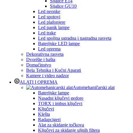
Sijalice E14
Sijalice GU10
Led neonke
Led spotovi
Led plafonjere
Led panik lampe
Led trake
Led spoljna ugradna i nagradna rasveta
Baterijske LED lampe
Led oprema
Dekorativna rasveta
Dvorište i bašta
Domaćinstvo
Bela Tehnika i Kućni Aparati
Kamere i video nadzor
ALATI I OPREMA
Automehaničarski alat
Baterijske lampe
Nasadni ključevi gedore
TORX i imbus ključevi
Ključevi
Klešta
Radapcigeri
Alat za skidanje točkova
Ključevi za skidanje uljnih filtera