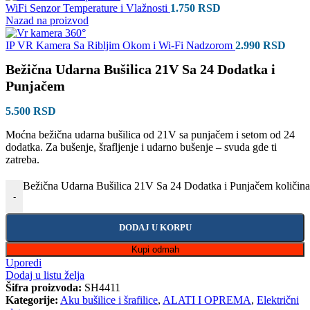
WiFi Senzor Temperature i Vlažnosti
1.750
RSD
Nazad na proizvod
IP VR Kamera Sa Riblji­m Okom i Wi-Fi Nadzorom
2.990
RSD
Bežična Udar­na Bušilica 21V Sa 24 Dodatka i
Punjačem
5.500
RSD
Moćna bežična udarna bušilica od 21V sa punjačem i setom od 24
dodatka. Za bušenje, šrafljenje i udarno bušenje – svuda gde ti
zatreba.
Bežična Udar­na Bušilica 21V Sa 24 Dodatka i Punjačem količina
-
DODAJ U KORPU
Kupi odmah
Uporedi
Dodaj u listu želja
Šifra proizvoda:
SH4411
Kategorije:
Aku bušilice i šrafilice
,
ALATI I OPREMA
,
Električni