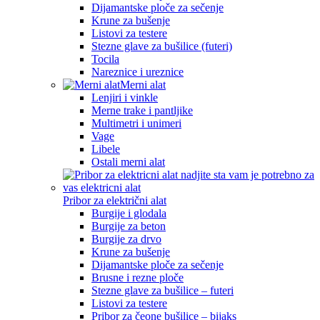
Dijamantske ploče za sečenje
Krune za bušenje
Listovi za testere
Stezne glave za bušilice (futeri)
Tocila
Nareznice i ureznice
Merni alat
Lenjiri i vinkle
Merne trake i pantljike
Multimetri i unimeri
Vage
Libele
Ostali merni alat
Pribor za električni alat
Burgije i glodala
Burgije za beton
Burgije za drvo
Krune za bušenje
Dijamantske ploče za sečenje
Brusne i rezne ploče
Stezne glave za bušilice – futeri
Listovi za testere
Pribor za čeone bušilice – bijaks