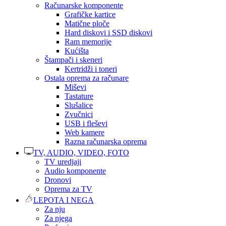
Računarske komponente
Grafičke kartice
Matične ploče
Hard diskovi i SSD diskovi
Ram memorije
Kućišta
Štampači i skeneri
Kertridži i toneri
Ostala oprema za računare
Miševi
Tastature
Slušalice
Zvučnici
USB i fleševi
Web kamere
Razna računarska oprema
TV, AUDIO, VIDEO, FOTO
TV uredjaji
Audio komponente
Dronovi
Oprema za TV
LEPOTA I NEGA
Za nju
Za njega