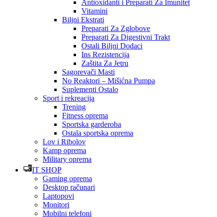
Antioxidanti i Preparati Za Imunitet
Vitamini
Biljni Ekstrati
Preparati Za Zglobove
Preparati Za Digestivni Trakt
Ostali Biljni Dodaci
Ins Rezistencija
Zaštita Za Jetru
Sagorevači Masti
No Reaktori – Mišićna Pumpa
Suplementi Ostalo
Sport i rekreacija
Trening
Fitness oprema
Sportska garderoba
Ostala sportska oprema
Lov i Ribolov
Kamp oprema
Military oprema
IT SHOP
Gaming oprema
Desktop računari
Laptopovi
Monitori
Mobilni telefoni