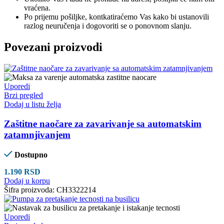
vraćena.
Po prijemu pošiljke, kontkatiraćemo Vas kako bi ustanovili
razlog neuručenja i dogovoriti se o ponovnom slanju.
Povezani proizvodi
Uporedi
Brzi pregled
Dodaj u listu želja
Zaštitne naočare za zavarivanje sa automatskim
zatamnjivanjem
Dostupno
1.190
RSD
Dodaj u korpu
Šifra proizvoda:
CH3322214
Uporedi