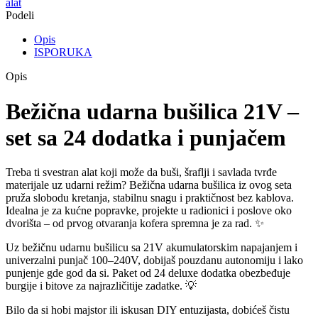
alat
Podeli
Opis
ISPORUKA
Opis
Bežična udarna bušilica 21V –
set sa 24 dodatka i punjačem
Treba ti svestran alat koji može da buši, šraflji i savlada tvrđe
materijale uz udarni režim? Bežična udarna bušilica iz ovog seta
pruža slobodu kretanja, stabilnu snagu i praktičnost bez kablova.
Idealna je za kućne popravke, projekte u radionici i poslove oko
dvorišta – od prvog otvaranja kofera spremna je za rad. ✨
Uz bežičnu udarnu bušilicu sa 21V akumulatorskim napajanjem i
univerzalni punjač 100–240V, dobijaš pouzdanu autonomiju i lako
punjenje gde god da si. Paket od 24 deluxe dodatka obezbeđuje
burgije i bitove za najrazličitije zadatke. 💡
Bilo da si hobi majstor ili iskusan DIY entuzijasta, dobićeš čistu