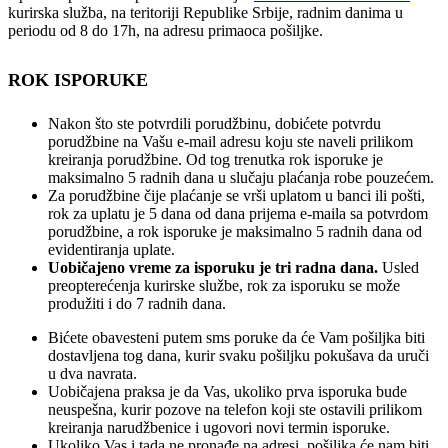
kurirska služba, na teritoriji Republike Srbije, radnim danima u
periodu od 8 do 17h, na adresu primaoca pošiljke.
ROK ISPORUKE
Nakon što ste potvrdili porudžbinu, dobićete potvrdu
porudžbine na Vašu e-mail adresu koju ste naveli prilikom
kreiranja porudžbine. Od tog trenutka rok isporuke je
maksimalno 5 radnih dana u slučaju plaćanja robe pouzećem.
Za porudžbine čije plaćanje se vrši uplatom u banci ili pošti,
rok za uplatu je 5 dana od dana prijema e-maila sa potvrdom
porudžbine, a rok isporuke je maksimalno 5 radnih dana od
evidentiranja uplate.
Uobičajeno vreme za isporuku je tri radna dana.
Usled
preopterećenja kurirske službe, rok za isporuku se može
produžiti i do 7 radnih dana.
Bićete obavesteni putem sms poruke da će Vam pošiljka biti
dostavljena tog dana, kurir svaku pošiljku pokušava da uruči
u dva navrata.
Uobičajena praksa je da Vas, ukoliko prva isporuka bude
neuspešna, kurir pozove na telefon koji ste ostavili prilikom
kreiranja narudžbenice i ugovori novi termin isporuke.
Ukoliko Vas i tada ne pronađe na adresi, pošiljka će nam biti