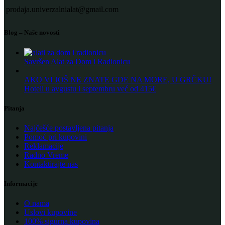
prodaja.univerzalnialat@gmail.com
Blog – Naše novosti
Savršen Alat za Dom i Radionicu
AKO VI JOŠ NE ZNATE GDE NA MORE, U GRČKU!
Hoteli u avgustu i septembru već od 415€
Pitanja
Najčešće postavljena pitanja
Pomoć pri kupovini
Reklamacije
Radno Vreme
Kontaktirajte nas
Informacije
O nama
Uslovi kupovine
100% sigurna kupovina