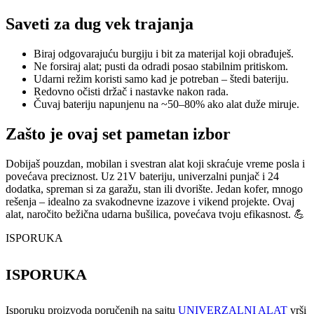
Saveti za dug vek trajanja
Biraj odgovarajuću burgiju i bit za materijal koji obrađuješ.
Ne forsiraj alat; pusti da odradi posao stabilnim pritiskom.
Udarni režim koristi samo kad je potreban – štedi bateriju.
Redovno očisti držač i nastavke nakon rada.
Čuvaj bateriju napunjenu na ~50–80% ako alat duže miruje.
Zašto je ovaj set pametan izbor
Dobijaš pouzdan, mobilan i svestran alat koji skraćuje vreme posla i
povećava preciznost. Uz 21V bateriju, univerzalni punjač i 24
dodatka, spreman si za garažu, stan ili dvorište. Jedan kofer, mnogo
rešenja – idealno za svakodnevne izazove i vikend projekte. Ovaj
alat, naročito bežična udarna bušilica, povećava tvoju efikasnost. 💪
ISPORUKA
ISPORUKA
Isporuku proizvoda poručenih na sajtu
UNIVERZALNI ALAT
vrši