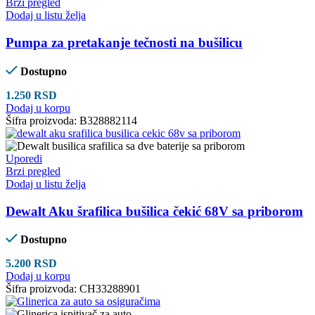
Brzi pregled
Dodaj u listu želja
Pumpa za pretakanje tečnosti na bušilicu
Dostupno
1.250
RSD
Dodaj u korpu
Šifra proizvoda:
B328882114
Uporedi
Brzi pregled
Dodaj u listu želja
Dewalt Aku šrafilica bušilica čekić 68V sa priborom
Dostupno
5.200
RSD
Dodaj u korpu
Šifra proizvoda:
CH33288901