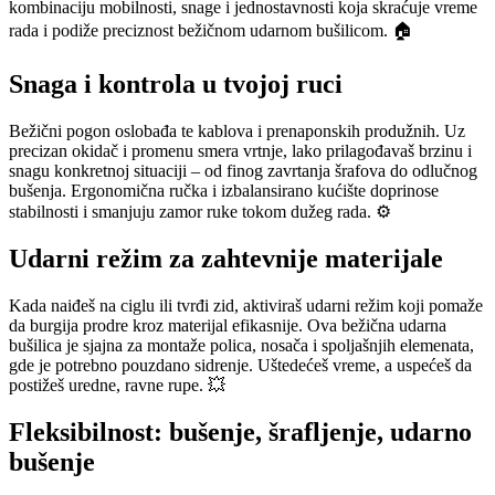
kombinaciju mobilnosti, snage i jednostavnosti koja skraćuje vreme
rada i podiže preciznost bežičnom udarnom bušilicom. 🏠
Snaga i kontrola u tvojoj ruci
Bežični pogon oslobađa te kablova i prenaponskih produžnih. Uz
precizan okidač i promenu smera vrtnje, lako prilagođavaš brzinu i
snagu konkretnoj situaciji – od finog zavrtanja šrafova do odlučnog
bušenja. Ergonomična ručka i izbalansirano kućište doprinose
stabilnosti i smanjuju zamor ruke tokom dužeg rada. ⚙️
Udarni režim za zahtevnije materijale
Kada naiđeš na ciglu ili tvrđi zid, aktiviraš udarni režim koji pomaže
da burgija prodre kroz materijal efikasnije. Ova bežična udarna
bušilica je sjajna za montaže polica, nosača i spoljašnjih elemenata,
gde je potrebno pouzdano sidrenje. Uštedećeš vreme, a uspećeš da
postižeš uredne, ravne rupe. 💥
Fleksibilnost: bušenje, šrafljenje, udarno
bušenje