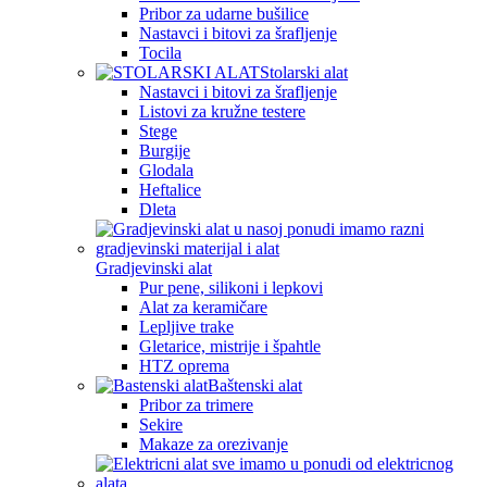
Pribor za udarne bušilice
Nastavci i bitovi za šrafljenje
Tocila
Stolarski alat
Nastavci i bitovi za šrafljenje
Listovi za kružne testere
Stege
Burgije
Glodala
Heftalice
Dleta
Gradjevinski alat
Pur pene, silikoni i lepkovi
Alat za keramičare
Lepljive trake
Gletarice, mistrije i špahtle
HTZ oprema
Baštenski alat
Pribor za trimere
Sekire
Makaze za orezivanje