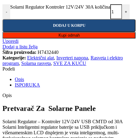
Solarni Regulator Kontroler 12V/24V 30A količina
-
+
DODAJ U KORPU
Kupi odmah
Uporedi
Dodaj u listu želja
Šifra proizvoda:
H7432440
Kategorije:
Električni alat
,
Inverteri napona
,
Rasveta i elektro
program
,
Solarna rasveta
,
SVE ZA KUĆU
Podeli
Opis
ISPORUKA
Opis
Pretvarač Za Solarne Panele
Solarni Regulator – Kontroler 12V/24V USB CMTD od 30A
Solarni Inteligentni regulator baterije sa USB priključkom i
višenamenskim LCD displejem je vrsta inteligentnog, multi-