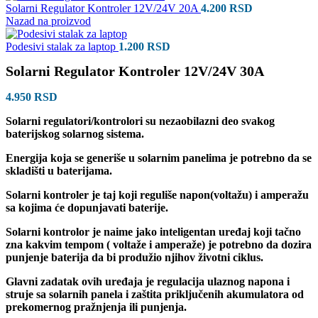
Solarni Regulator Kontroler 12V/24V 20A
4.200
RSD
Nazad na proizvod
Podesivi stalak za laptop
1.200
RSD
Solarni Regulator Kontroler 12V/24V 30A
4.950
RSD
Solarni regulatori/kontrolori su nezaobilazni deo svakog
baterijskog solarnog sistema.
Energija koja se generiše u solarnim panelima je potrebno da se
skladišti u baterijama.
Solarni kontroler je taj koji reguliše napon(voltažu) i amperažu
sa kojima će dopunjavati baterije.
Solarni kontrolor je naime jako inteligentan uređaj koji tačno
zna kakvim tempom ( voltaže i amperaže) je potrebno da dozira
punjenje baterija da bi produžio njihov životni ciklus.
Glavni zadatak ovih uređaja je regulacija ulaznog napona i
struje sa solarnih panela i zaštita priključenih akumulatora od
prekomernog pražnjenja ili punjenja.