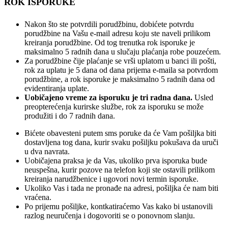
ROK ISPORUKE
Nakon što ste potvrdili porudžbinu, dobićete potvrdu
porudžbine na Vašu e-mail adresu koju ste naveli prilikom
kreiranja porudžbine. Od tog trenutka rok isporuke je
maksimalno 5 radnih dana u slučaju plaćanja robe pouzećem.
Za porudžbine čije plaćanje se vrši uplatom u banci ili pošti,
rok za uplatu je 5 dana od dana prijema e-maila sa potvrdom
porudžbine, a rok isporuke je maksimalno 5 radnih dana od
evidentiranja uplate.
Uobičajeno vreme za isporuku je tri radna dana.
Usled
preopterećenja kurirske službe, rok za isporuku se može
produžiti i do 7 radnih dana.
Bićete obavesteni putem sms poruke da će Vam pošiljka biti
dostavljena tog dana, kurir svaku pošiljku pokušava da uruči
u dva navrata.
Uobičajena praksa je da Vas, ukoliko prva isporuka bude
neuspešna, kurir pozove na telefon koji ste ostavili prilikom
kreiranja narudžbenice i ugovori novi termin isporuke.
Ukoliko Vas i tada ne pronađe na adresi, pošiljka će nam biti
vraćena.
Po prijemu pošiljke, kontkatiraćemo Vas kako bi ustanovili
razlog neuručenja i dogovoriti se o ponovnom slanju.