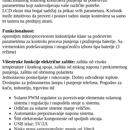
funkcionalnog solarnog kontrolera punjenja sa podesivim
parametrima koji zadovoljavaju vaše različite potrebe.
LCD ekran ima bogat sadržaj za prikaz svih parametara. Korisnik
može intuitivno da proveri i postavi radno stanje kontrolera sa samo
tri tastera na prednjoj strani.
Funkcionalnost:
opremljen mikroprocesorom industrijske klase sa podesivim
parametrima za kontrolu procesa punjenja i pražnjenja baterije. Sa
vremenskim podešavanjima i mogućnošću izbora tipa baterije (3
režima)
Višestruke funkcije električne zaštite:
zaštita od visoke
temperature i kratkog spoja, zaštita od niskog napona i prekomernog
punjenja, zaštita od obrnutog polariteta
Jednostavno postavljanje i rukovanje. Dobro odvođenje toplote.
Dostupno za jednosmernu lampu i punjenje telefona. Pogodno za
kuću, industriju, trgovinu itd
Solarni PWM regulator za povezivanje elemenata solarnog
sistema i regulaciju i raspodelu struje u sistemu.
Odličan za solarne sisteme manje veličine.
Automatsko prepoznavanje napona sistema.
Štiti elektronske komponente od spoljnih uticaja.
USB izlaz: 5V/2A
Niska stopa samopotrošnje: manje od 10mA