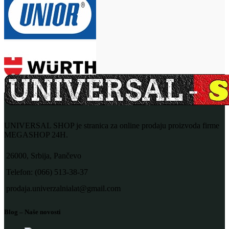
UNIVERSAL SHOP je stranica za online prodaju proizvoda firme
MEGASHOP 24H.
26000, Srbija, Pančevo
Telefon: (066) 513-38-37
prodaja.univerzalnialat@gmail.com
Blog – Naše novosti