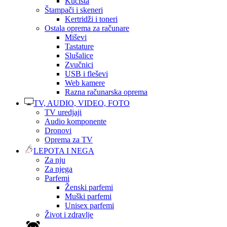
Kućišta
Štampači i skeneri
Kertridži i toneri
Ostala oprema za računare
Miševi
Tastature
Slušalice
Zvučnici
USB i fleševi
Web kamere
Razna računarska oprema
TV, AUDIO, VIDEO, FOTO
TV uredjaji
Audio komponente
Dronovi
Oprema za TV
LEPOTA I NEGA
Za nju
Za njega
Parfemi
Ženski parfemi
Muški parfemi
Unisex parfemi
Život i zdravlje