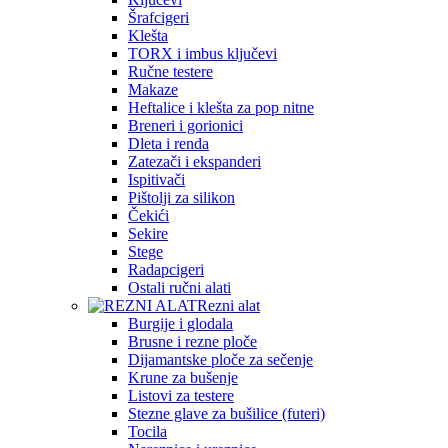
Šrafcigeri
Klešta
TORX i imbus ključevi
Ručne testere
Makaze
Heftalice i klešta za pop nitne
Breneri i gorionici
Dleta i renda
Zatezači i ekspanderi
Ispitivači
Pištolji za silikon
Čekići
Sekire
Stege
Radapcigeri
Ostali ručni alati
Rezni alat
Burgije i glodala
Brusne i rezne ploče
Dijamantske ploče za sečenje
Krune za bušenje
Listovi za testere
Stezne glave za bušilice (futeri)
Tocila