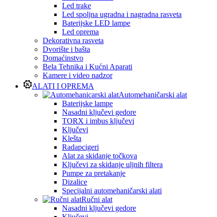
Led trake
Led spoljna ugradna i nagradna rasveta
Baterijske LED lampe
Led oprema
Dekorativna rasveta
Dvorište i bašta
Domaćinstvo
Bela Tehnika i Kućni Aparati
Kamere i video nadzor
ALATI I OPREMA
Automehaničarski alat
Baterijske lampe
Nasadni ključevi gedore
TORX i imbus ključevi
Ključevi
Klešta
Radapcigeri
Alat za skidanje točkova
Ključevi za skidanje uljnih filtera
Pumpe za pretakanje
Dizalice
Specijalni automehaničarski alati
Ručni alat
Nasadni ključevi gedore
Ključevi