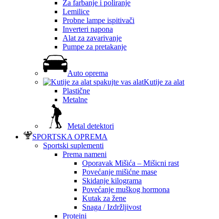
Za farbanje i poliranje
Lemilice
Probne lampe ispitivači
Inverteri napona
Alat za zavarivanje
Pumpe za pretakanje
Auto oprema
Kutije za alat
Plastične
Metalne
Metal detektori
SPORTSKA OPREMA
Sportski suplementi
Prema nameni
Oporavak Mišića – Mišicni rast
Povećanje mišićne mase
Skidanje kilograma
Povećanje muškog hormona
Kutak za žene
Snaga / Izdržljivost
Proteini