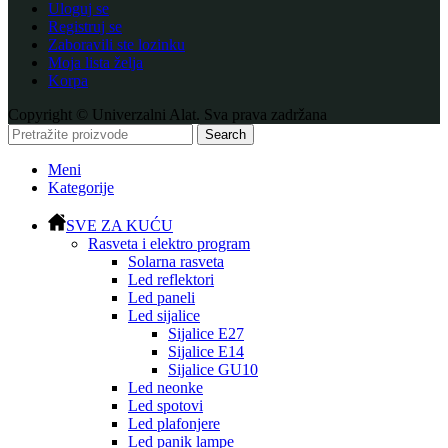
Uloguj se
Registruj se
Zaboravili ste lozinku
Moja lista želja
Korpa
Copyright © Univerzalni Alat. Sva prava zadržana
Search
Meni
Kategorije
SVE ZA KUĆU
Rasveta i elektro program
Solarna rasveta
Led reflektori
Led paneli
Led sijalice
Sijalice E27
Sijalice E14
Sijalice GU10
Led neonke
Led spotovi
Led plafonjere
Led panik lampe