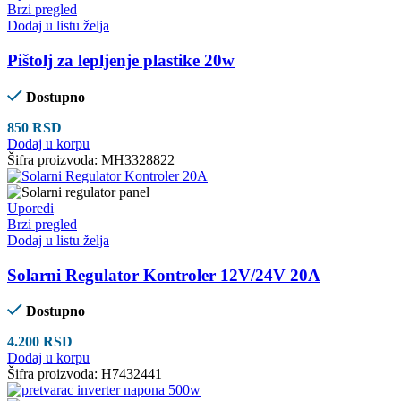
Brzi pregled
Dodaj u listu želja
Pištolj za lepljenje plastike 20w
Dostupno
850
RSD
Dodaj u korpu
Šifra proizvoda:
MH3328822
Uporedi
Brzi pregled
Dodaj u listu želja
Solarni Regulator Kontroler 12V/24V 20A
Dostupno
4.200
RSD
Dodaj u korpu
Šifra proizvoda:
H7432441