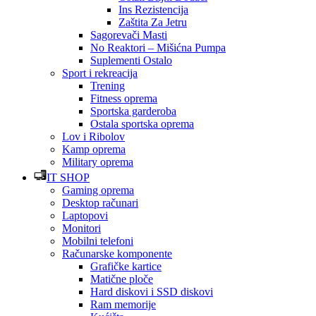
Ins Rezistencija
Zaštita Za Jetru
Sagorevači Masti
No Reaktori – Mišićna Pumpa
Suplementi Ostalo
Sport i rekreacija
Trening
Fitness oprema
Sportska garderoba
Ostala sportska oprema
Lov i Ribolov
Kamp oprema
Military oprema
IT SHOP
Gaming oprema
Desktop računari
Laptopovi
Monitori
Mobilni telefoni
Računarske komponente
Grafičke kartice
Matične ploče
Hard diskovi i SSD diskovi
Ram memorije