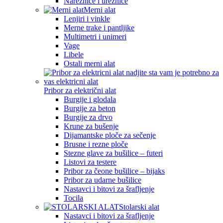
Nareznice i ureznice
Merni alat
Lenjiri i vinkle
Merne trake i pantljike
Multimetri i unimeri
Vage
Libele
Ostali merni alat
Pribor za električni alat
Burgije i glodala
Burgije za beton
Burgije za drvo
Krune za bušenje
Dijamantske ploče za sečenje
Brusne i rezne ploče
Stezne glave za bušilice – futeri
Listovi za testere
Pribor za čeone bušilice – bijaks
Pribor za udarne bušilice
Nastavci i bitovi za šrafljenje
Tocila
Stolarski alat
Nastavci i bitovi za šrafljenje