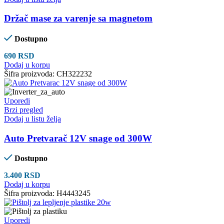
Držač mase za varenje sa magnetom
Dostupno
690
RSD
Dodaj u korpu
Šifra proizvoda:
CH322232
Uporedi
Brzi pregled
Dodaj u listu želja
Auto Pretvarač 12V snage od 300W
Dostupno
3.400
RSD
Dodaj u korpu
Šifra proizvoda:
H4443245
Uporedi