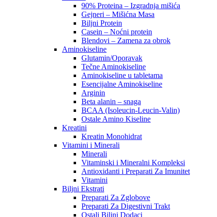
90% Proteina – Izgradnja mišića
Gejneri – Mišićna Masa
Biljni Protein
Casein – Noćni protein
Blendovi – Zamena za obrok
Aminokiseline
Glutamin/Oporavak
Tečne Aminokiseline
Aminokiseline u tabletama
Esencijalne Aminokiseline
Arginin
Beta alanin – snaga
BCAA (Isoleucin-Leucin-Valin)
Ostale Amino Kiseline
Kreatini
Kreatin Monohidrat
Vitamini i Minerali
Minerali
Vitaminski i Mineralni Kompleksi
Antioxidanti i Preparati Za Imunitet
Vitamini
Biljni Ekstrati
Preparati Za Zglobove
Preparati Za Digestivni Trakt
Ostali Biljni Dodaci