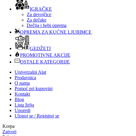
IGRAČKE
Za devojčice
Za dečake
Dečija i bebi oprema
OPREMA ZA KUĆNE LJUBIMCE
GEDŽETI
PROMOTIVNE AKCIJE
OSTALE KATEGORIJE
Univerzalni Alat
Prodavnica
O nama
Pomoć pri kupovini
Kontakt
Blog
Lista želja
Uporedi
Uloguj se / Registruj se
Korpa
Zatvori