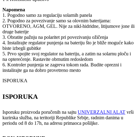
Napomena
1. Pogodno samo za regulaciju solarnih panela
2. Pogodno za povezivanje samo sa olovnim baterijama:
OTVORENO, AGM, GEL. Nije za nikl-hidridne, litijumove jone ili
druge baterije
3. Obratite pažnju na polaritet pri povezivanju ožičenja
4. Instalirajte regulator punjenja na bateriju što je bliže moguće kako
biste izbegli gubitke
5. Prvo spojite svoj regulator na bateriju, a zatim na solarnu ploču i
na opterećenje. Rastavite obrnutim redosledom
6. Kontroler punjenja se zagreva tokom rada. Budite oprezni i
instalirajte ga na dobro provetreno mesto
ISPORUKA
ISPORUKA
Isporuku proizvoda poručenih na sajtu
UNIVERZALNI ALAT
vrši
kurirska služba, na teritoriji Republike Srbije, radnim danima u
periodu od 8 do 17h, na adresu primaoca pošiljke.