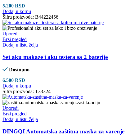
5.200
RSD
Dodaj u korpu
Šifra proizvoda:
B44222456
Uporedi
Brzi pregled
Dodaj u listu želja
Set aku makaze i aku testera sa 2 baterije
Dostupno
6.500
RSD
Dodaj u korpu
Šifra proizvoda:
T33324
Uporedi
Brzi pregled
Dodaj u listu želja
DINGQI Automatska zaštitna maska za varenje