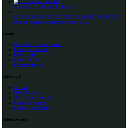
Savršen Alat za Dom i Radionicu
AKO VI JOŠ NE ZNATE GDE NA MORE, U GRČKU!
Hoteli u avgustu i septembru već od 415€
Pitanja
Najčešće postavljena pitanja
Pomoć pri kupovini
Reklamacije
Radno Vreme
Kontaktirajte nas
Informacije
O nama
Uslovi kupovine
100% sigurna kupovina
Politika privatnosti
Politika o kolačićima
Nalog korisnika