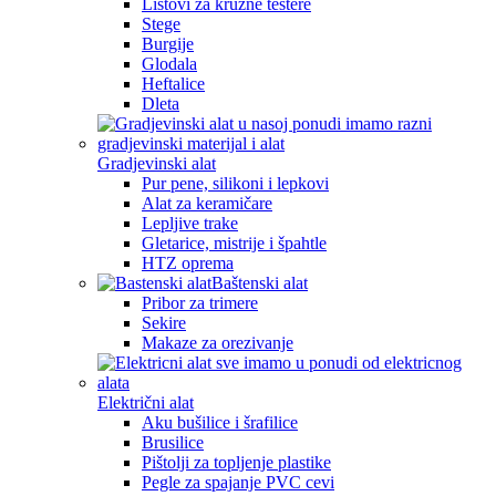
Listovi za kružne testere
Stege
Burgije
Glodala
Heftalice
Dleta
Gradjevinski alat
Pur pene, silikoni i lepkovi
Alat za keramičare
Lepljive trake
Gletarice, mistrije i špahtle
HTZ oprema
Baštenski alat
Pribor za trimere
Sekire
Makaze za orezivanje
Električni alat
Aku bušilice i šrafilice
Brusilice
Pištolji za topljenje plastike
Pegle za spajanje PVC cevi