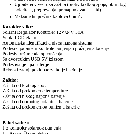
Ugrađena višestruka zaštita (protiv kratkog spoja, obrnutog
polariteta, pregrevanja, prenapunjavanja…itd).
2
Maksimalni prečnik kablova 6mm
.
Karakteristike:
Solarni Regulator Kontroler 12V/24V 30A
Veliki LCD ekran
Automatska identifikacija nivoa napona sistema
Podesivi parametri kontrole punjenja i pražnjenja baterije
Podesivi režim rada opterećenja
Sa dvostrukim USB 5V izlazom
Podešavanje tipa baterije
Rebrasti zadnji poklopac za bolje hlađenje
Zaštita:
Zaštita od kratkog spoja
Zaštita od prekomerne temperature
Zaštita od niskog napona baterije
Zaštita od obrnutog polariteta baterije
Zaštita od prekomernog punjenja baterije
Paket sadrži:
1 x kontroler solarnog punjenja
1 x Korisničko uputstvo