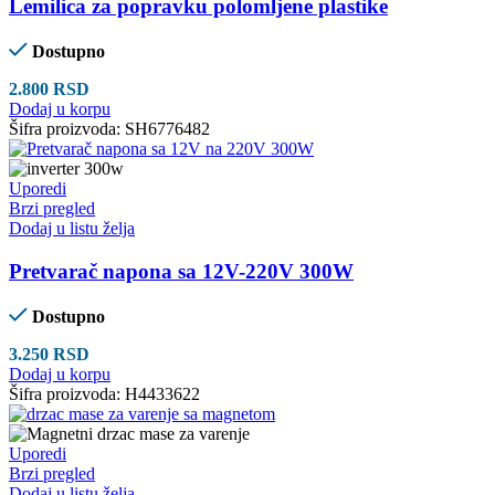
Lemilica za popravku polomljene plastike
Dostupno
2.800
RSD
Dodaj u korpu
Šifra proizvoda:
SH6776482
Uporedi
Brzi pregled
Dodaj u listu želja
Pretvarač napona sa 12V-220V 300W
Dostupno
3.250
RSD
Dodaj u korpu
Šifra proizvoda:
H4433622
Uporedi
Brzi pregled
Dodaj u listu želja