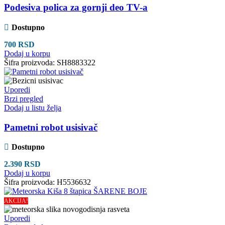
Podesiva polica za gornji deo TV-a
Dostupno
700
RSD
Dodaj u korpu
Šifra proizvoda:
SH8883322
Uporedi
Brzi pregled
Dodaj u listu želja
Pametni robot usisivač
Dostupno
2.390
RSD
Dodaj u korpu
Šifra proizvoda:
H5536632
AKCIJA!
Uporedi