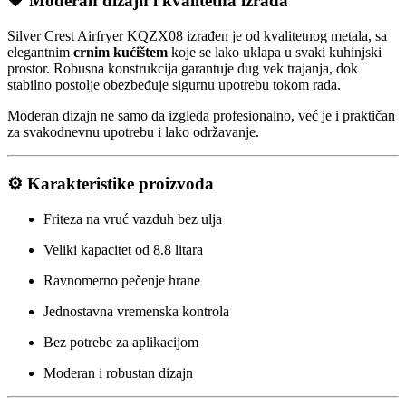
🖤 Moderan dizajn i kvalitetna izrada
Silver Crest
Airfryer KQZX08 izrađen je od kvalitetnog metala, sa
elegantnim
crnim kućištem
koje se lako uklapa u svaki kuhinjski
prostor. Robusna konstrukcija garantuje dug vek trajanja, dok
stabilno postolje obezbeđuje sigurnu upotrebu tokom rada.
Moderan dizajn ne samo da izgleda profesionalno, već je i praktičan
za svakodnevnu upotrebu i lako održavanje.
⚙️ Karakteristike proizvoda
Friteza na vruć vazduh bez ulja
Veliki kapacitet od 8.8 litara
Ravnomerno pečenje hrane
Jednostavna vremenska kontrola
Bez potrebe za aplikacijom
Moderan i robustan dizajn