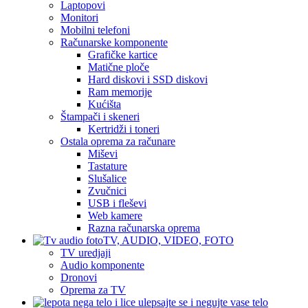
Laptopovi
Monitori
Mobilni telefoni
Računarske komponente
Grafičke kartice
Matične ploče
Hard diskovi i SSD diskovi
Ram memorije
Kućišta
Štampači i skeneri
Kertridži i toneri
Ostala oprema za računare
Miševi
Tastature
Slušalice
Zvučnici
USB i fleševi
Web kamere
Razna računarska oprema
TV, AUDIO, VIDEO, FOTO
TV uredjaji
Audio komponente
Dronovi
Oprema za TV