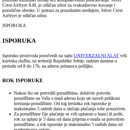
Crest Airfryer 8.8L je odličan izbor za svakodnevno kuvanje i
porodične obroke. U potrazi za pouzdanim uređajem, Silver Crest
Airfryer je odličan izbor.
ISPORUKA
ISPORUKA
Isporuku proizvoda poručenih na sajtu
UNIVERZALNI ALAT
vrši
kurirska služba, na teritoriji Republike Srbije, radnim danima u
periodu od 8 do 17h, na adresu primaoca pošiljke.
ROK ISPORUKE
Nakon što ste potvrdili porudžbinu, dobićete potvrdu
porudžbine na Vašu e-mail adresu koju ste naveli prilikom
kreiranja porudžbine. Od tog trenutka rok isporuke je
maksimalno 5 radnih dana u slučaju plaćanja robe pouzećem.
Za porudžbine čije plaćanje se vrši uplatom u banci ili pošti,
rok za uplatu je 5 dana od dana prijema e-maila sa potvrdom
porudžbine, a rok isporuke je maksimalno 5 radnih dana od
evidentiranja uplate.