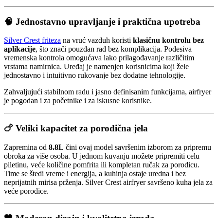
🧠 Jednostavno upravljanje i praktična upotreba
Silver Crest friteza
na vruć vazduh koristi
klasičnu kontrolu bez
aplikacije
, što znači pouzdan rad bez komplikacija. Podesiva
vremenska kontrola omogućava lako prilagođavanje različitim
vrstama namirnica. Uređaj je namenjen korisnicima koji žele
jednostavno i intuitivno rukovanje bez dodatne tehnologije.
Zahvaljujući stabilnom radu i jasno definisanim funkcijama, airfryer
je pogodan i za početnike i za iskusne korisnike.
🍗 Veliki kapacitet za porodična jela
Zapremina od
8.8L
čini ovaj model savršenim izborom za pripremu
obroka za više osoba. U jednom kuvanju možete pripremiti celu
piletinu, veće količine pomfrita ili kompletan ručak za porodicu.
Time se štedi vreme i energija, a kuhinja ostaje uredna i bez
neprijatnih mirisa prženja. Silver Crest airfryer savršeno kuha jela za
veće porodice.