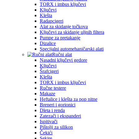
TORX i imbus ključevi
Ključevi
Klešta
Radapcigeri
Alat za skidanje točkova
Ključevi za skidanje uljnih filtera
Pumpe za pretakanje
Dizalice
Specijalni automehaničarski alati
Ručni alat
Nasadni ključevi gedore
Ključevi
Šrafcigeri
Klešta
TORX i imbus ključevi
Ručne testere
Makaze
Heftalice i klešta za pop nitne
Breneri i gorionici
Dleta i renda
Zatezači i ekspanderi
Ispitivači
Pištolji za silikon
Čekići
Sekire