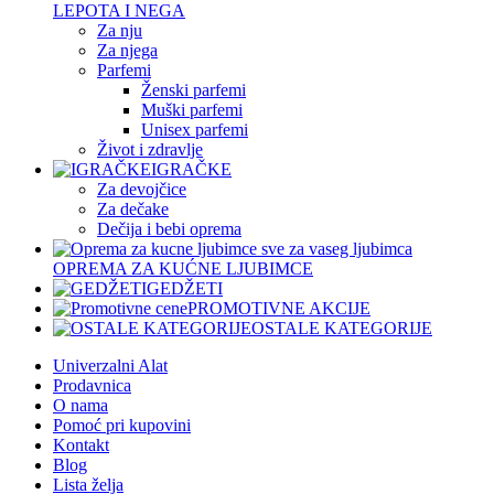
LEPOTA I NEGA
Za nju
Za njega
Parfemi
Ženski parfemi
Muški parfemi
Unisex parfemi
Život i zdravlje
IGRAČKE
Za devojčice
Za dečake
Dečija i bebi oprema
OPREMA ZA KUĆNE LJUBIMCE
GEDŽETI
PROMOTIVNE AKCIJE
OSTALE KATEGORIJE
Univerzalni Alat
Prodavnica
O nama
Pomoć pri kupovini
Kontakt
Blog
Lista želja