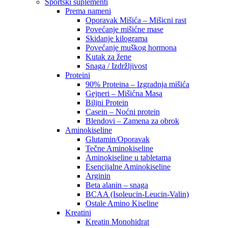
Sportski suplementi
Prema nameni
Oporavak Mišića – Mišicni rast
Povećanje mišićne mase
Skidanje kilograma
Povećanje muškog hormona
Kutak za žene
Snaga / Izdržljivost
Proteini
90% Proteina – Izgradnja mišića
Gejneri – Mišićna Masa
Biljni Protein
Casein – Noćni protein
Blendovi – Zamena za obrok
Aminokiseline
Glutamin/Oporavak
Tečne Aminokiseline
Aminokiseline u tabletama
Esencijalne Aminokiseline
Arginin
Beta alanin – snaga
BCAA (Isoleucin-Leucin-Valin)
Ostale Amino Kiseline
Kreatini
Kreatin Monohidrat