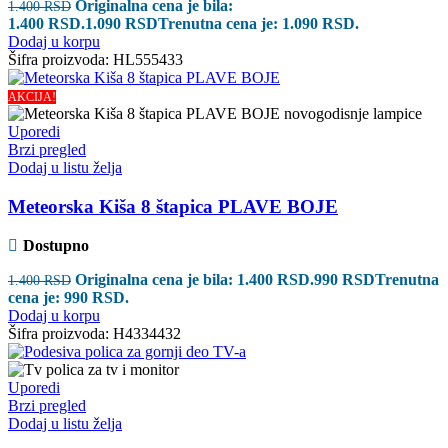
Originalna cena je bila:
1.400
RSD
1.400 RSD.
1.090
RSD
Trenutna cena je: 1.090 RSD.
Dodaj u korpu
Šifra proizvoda:
HL555433
AKCIJA!
Uporedi
Brzi pregled
Dodaj u listu želja
Meteorska Kiša 8 štapica PLAVE BOJE
Dostupno
Originalna cena je bila: 1.400 RSD.
990
RSD
Trenutna
1.400
RSD
cena je: 990 RSD.
Dodaj u korpu
Šifra proizvoda:
H4334432
Uporedi
Brzi pregled
Dodaj u listu želja