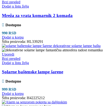
Brzi pregled
Dodaj u listu želja
Mreža za vrata komarnik 2 komada
Dostupno
990
RSD
Dodaj u korpu
Šifra proizvoda:
HL339291
Uporedi
Brzi pregled
Dodaj u listu želja
Solarne baštenske lampe šarene
Dostupno
999
RSD
Dodaj u korpu
Šifra proizvoda:
H42225212