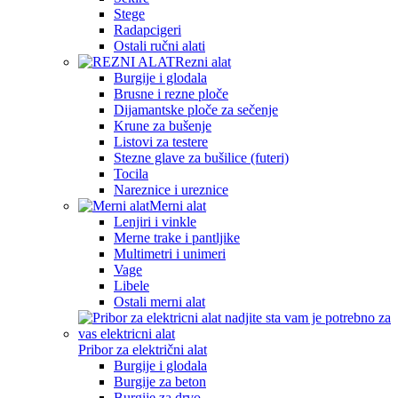
Stege
Radapcigeri
Ostali ručni alati
Rezni alat
Burgije i glodala
Brusne i rezne ploče
Dijamantske ploče za sečenje
Krune za bušenje
Listovi za testere
Stezne glave za bušilice (futeri)
Tocila
Nareznice i ureznice
Merni alat
Lenjiri i vinkle
Merne trake i pantljike
Multimetri i unimeri
Vage
Libele
Ostali merni alat
Pribor za električni alat
Burgije i glodala
Burgije za beton
Burgije za drvo