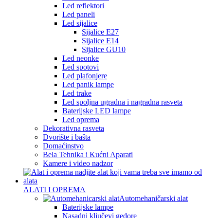
Led reflektori
Led paneli
Led sijalice
Sijalice E27
Sijalice E14
Sijalice GU10
Led neonke
Led spotovi
Led plafonjere
Led panik lampe
Led trake
Led spoljna ugradna i nagradna rasveta
Baterijske LED lampe
Led oprema
Dekorativna rasveta
Dvorište i bašta
Domaćinstvo
Bela Tehnika i Kućni Aparati
Kamere i video nadzor
ALATI I OPREMA
Automehaničarski alat
Baterijske lampe
Nasadni ključevi gedore