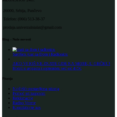
26000, Srbija, Pančevo
Telefon: (066) 513-38-37
prodaja.univerzalnialat@gmail.com
Blog – Naše novosti
Savršen Alat za Dom i Radionicu
AKO VI JOŠ NE ZNATE GDE NA MORE, U GRČKU!
Hoteli u avgustu i septembru već od 415€
Pitanja
Najčešće postavljena pitanja
Pomoć pri kupovini
Reklamacije
Radno Vreme
Kontaktirajte nas