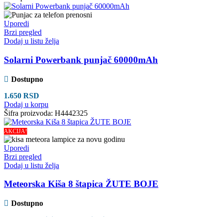
Uporedi
Brzi pregled
Dodaj u listu želja
Solarni Powerbank punjač 60000mAh
Dostupno
1.650
RSD
Dodaj u korpu
Šifra proizvoda:
H4442325
AKCIJA!
Uporedi
Brzi pregled
Dodaj u listu želja
Meteorska Kiša 8 štapica ŽUTE BOJE
Dostupno