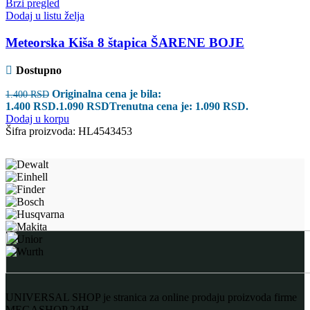
Brzi pregled
Dodaj u listu želja
Meteorska Kiša 8 štapica ŠARENE BOJE
Dostupno
Originalna cena je bila:
1.400
RSD
1.400 RSD.
1.090
RSD
Trenutna cena je: 1.090 RSD.
Dodaj u korpu
Šifra proizvoda:
HL4543453
UNIVERSAL SHOP je stranica za online prodaju proizvoda firme
MEGASHOP 24H.