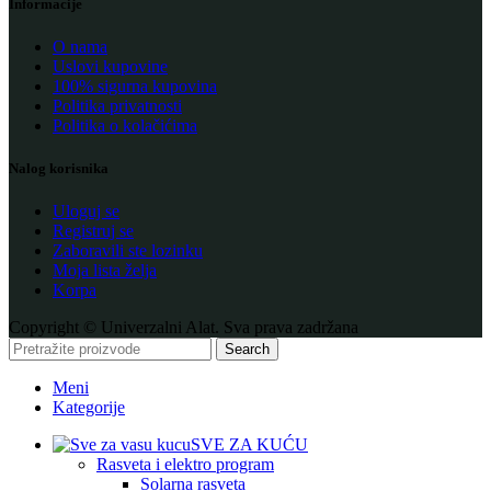
Informacije
O nama
Uslovi kupovine
100% sigurna kupovina
Politika privatnosti
Politika o kolačićima
Nalog korisnika
Uloguj se
Registruj se
Zaboravili ste lozinku
Moja lista želja
Korpa
Copyright © Univerzalni Alat. Sva prava zadržana
Search
Meni
Kategorije
SVE ZA KUĆU
Rasveta i elektro program
Solarna rasveta