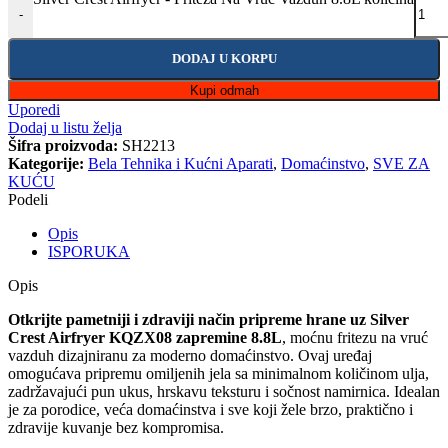
-
DODAJ U KORPU
Kupi odmah
Uporedi
Dodaj u listu želja
Šifra proizvoda:
SH2213
Kategorije:
Bela Tehnika i Kućni Aparati
,
Domaćinstvo
,
SVE ZA
KUĆU
Podeli
Opis
ISPORUKA
Opis
Otkrijte pametniji i zdraviji način pripreme hrane uz Silver
Crest Airfryer KQZX08 zapremine 8.8L
, moćnu fritezu na vruć
vazduh dizajniranu za moderno domaćinstvo. Ovaj uređaj
omogućava pripremu omiljenih jela sa minimalnom količinom ulja,
zadržavajući pun ukus, hrskavu teksturu i sočnost namirnica. Idealan
je za porodice, veća domaćinstva i sve koji žele brzo, praktično i
zdravije kuvanje bez kompromisa.