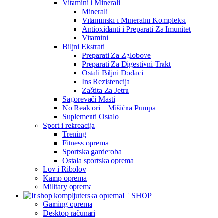
Vitamini i Minerali
Minerali
Vitaminski i Mineralni Kompleksi
Antioxidanti i Preparati Za Imunitet
Vitamini
Biljni Ekstrati
Preparati Za Zglobove
Preparati Za Digestivni Trakt
Ostali Biljni Dodaci
Ins Rezistencija
Zaštita Za Jetru
Sagorevači Masti
No Reaktori – Mišićna Pumpa
Suplementi Ostalo
Sport i rekreacija
Trening
Fitness oprema
Sportska garderoba
Ostala sportska oprema
Lov i Ribolov
Kamp oprema
Military oprema
IT SHOP
Gaming oprema
Desktop računari