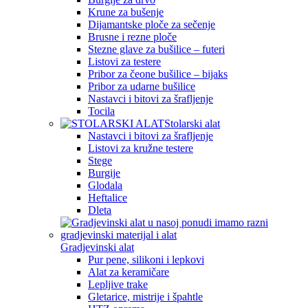
Krune za bušenje
Dijamantske ploče za sečenje
Brusne i rezne ploče
Stezne glave za bušilice – futeri
Listovi za testere
Pribor za čeone bušilice – bijaks
Pribor za udarne bušilice
Nastavci i bitovi za šrafljenje
Tocila
Stolarski alat
Nastavci i bitovi za šrafljenje
Listovi za kružne testere
Stege
Burgije
Glodala
Heftalice
Dleta
Gradjevinski alat
Pur pene, silikoni i lepkovi
Alat za keramičare
Lepljive trake
Gletarice, mistrije i špahtle