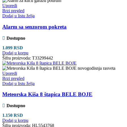
Uporedi
Brzi pregled
Dodaj u listu želja
Alarm sa senzorom pokreta
Dostupno
1.099
RSD
Dodaj u korpu
Šifra proizvoda:
T33299442
Uporedi
Brzi pregled
Dodaj u listu želja
Meteorska Kiša 8 štapica BELE BOJE
Dostupno
1.150
RSD
Dodaj u korpu
Šifra proizvoda:
HL5543768