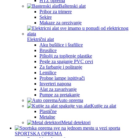
HTZ oprema
Baštenski alat
Pribor za trimere
Sekire
Makaze za orezivanje
Električni alat
Aku bušilice i šrafilice
Brusilice
Pištolji za topljenje plastike
Pegle za spajanje PVC cevi
Za farbanje i poliranje
Lemilice
Probne lampe ispitivači
Inverteri napona
Alat za zavarivanje
Pumpe za pretakanje
Auto oprema
Kutije za alat
Plastične
Metalne
Metal detektori
SPORTSKA OPREMA