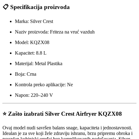
📋 Specifikacija proizvoda
Marka: Silver Crest
Naziv proizvoda: Friteza na vruć vazduh
Model: KQZX08
Kapacitet: 8.8 L
Materijal: Metal Plastika
Boja: Crna
Kontrola preko aplikacije: Ne
Napon: 220–240 V
⭐ Zašto izabrati Silver Crest Airfryer KQZX08
Ovaj model nudi savršen balans snage, kapaciteta i jednostavnosti.
Idealan je za sve koji žele zdraviju ishranu, brzu pripremu obroka i
pouzdan kuhinjski uređaj bez komplikovanih podešavanja. Silver