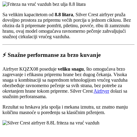
Sa velikim kapacitetom od
8.8 litara
, Silver Crest airfryer pruža
dovoljno prostora za pripremu većih porcija u jednom ciklusu. Bez
obzira da li pripremate pomfrit, piletinu, povrće, ribu ili zamrznutu
hranu, ovaj model omogućava ravnomerno pečenje zahvaljujući
snažnoj cirkulaciji vrućeg vazduha.
⚡ Snažne performanse za brzo kuvanje
Airfryer KQZX08 poseduje
veliku
snagu
, što omogućava brzo
zagrevanje i efikasnu pripremu hrane bez dugog čekanja. Visoka
snaga u kombinaciji sa naprednom tehnologijom vrućeg vazduha
obezbeđuje ravnomerno pečenje sa svih strana, bez potrebe za
okretanjem hrane tokom pripreme. Silver Crest
Airfryer
dolazi sa
snažnim perforansama.
Rezultat su hrskava jela spolja i mekana iznutra, uz znatno manju
količinu masnoće u poređenju sa klasičnim prženjem.