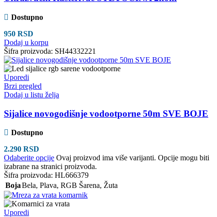
Dostupno
950
RSD
Dodaj u korpu
Šifra proizvoda:
SH44332221
Uporedi
Brzi pregled
Dodaj u listu želja
Sijalice novogodišnje vodootporne 50m SVE BOJE
Dostupno
2.290
RSD
Odaberite opcije
Ovaj proizvod ima više varijanti. Opcije mogu biti
izabrane na stranici proizvoda.
Šifra proizvoda:
HL666379
Boja
Bela
,
Plava
,
RGB Šarena
,
Žuta
Uporedi