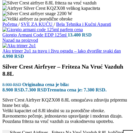
Početna
/
SVE ZA KUĆU
/
Bela Tehnika i Kućni Aparati
Giorgio Armani Code EDP 125ml
13.400
RSD
Nazad na proizvod
Aku trimer 2u1 za travu i živu ogradu – lako dvorište svaki dan
4.990
RSD
Silver Crest Airfryer – Friteza Na Vruć Vazduh
8.8L
Originalna cena je bila:
8.900
RSD
8.900 RSD.
7.300
RSD
Trenutna cena je: 7.300 RSD.
Silver Crest Airfryer KQZX08 8.8L omogućava zdraviju pripremu
hrane bez ulja.
Veliki kapacitet od 8.8l idealni su za porodične obroke.
Ravnomerno pečenje, jednostavno upravljanje i moderan dizajn.
Pouzdana friteza na vruć vazduh za svakodnevnu upotrebu.
Silver Crest Airfryer - Friteza Na Vruć Vazduh 8.8L količina