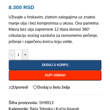
8.300
RSD
Uživajte u hrskavim, zlatnim zalogajima uz znatno
manje ulja i bez kompromisa u ukusu. Ova pametna
friteza bez ulja zapremine 12 litara donosi 360°
cirkulaciju vrućeg vazduha za ravnomerno pečenje,
prženje i zapečenu koricu koju volite.
-
+
DODAJ U KORPU
KUPI ODMAH
Uporedi
Dodaj u listu želja
Šifra proizvoda:
SH9913
Kategorije:
Bela Tehnika i Kućni Aparati
,