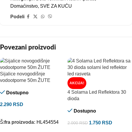
Domaćinstvo
,
SVE ZA KUĆU
Podeli
Povezani proizvodi
Sijalice novogodišnje
vodootporne 50m ŽUTE
AKCIJA!
4 Solarna Led Reflektora 30
Dostupno
dioda
2.290
RSD
Dostupno
DODAJ U KORPU
Šifra proizvoda:
HL454554
1.750
RSD
2.000
RSD
DODAJ U KORPU