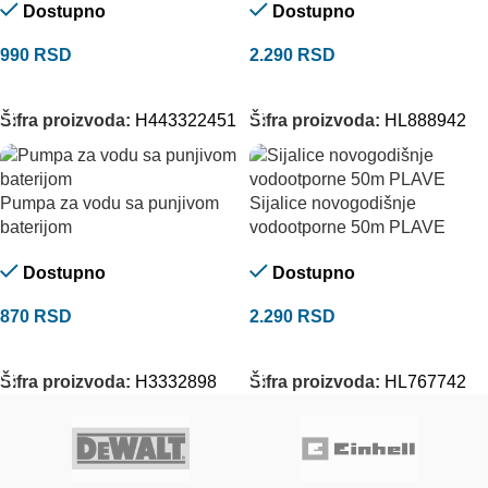
Dostupno
Dostupno
990
RSD
2.290
RSD
DODAJ U KORPU
DODAJ U KORPU
Šifra proizvoda:
H443322451
Šifra proizvoda:
HL888942
Pumpa za vodu sa punjivom
Sijalice novogodišnje
baterijom
vodootporne 50m PLAVE
Dostupno
Dostupno
870
RSD
2.290
RSD
DODAJ U KORPU
DODAJ U KORPU
Šifra proizvoda:
H3332898
Šifra proizvoda:
HL767742