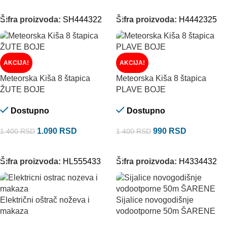
DODAJ U KORPU
DODAJ U KORPU
Šifra proizvoda:
SH444322
Šifra proizvoda:
H4442325
AKCIJA!
AKCIJA!
Meteorska Kiša 8 štapica
Meteorska Kiša 8 štapica
ŽUTE BOJE
PLAVE BOJE
Dostupno
Dostupno
1.090
RSD
990
RSD
1.400
RSD
1.400
RSD
DODAJ U KORPU
DODAJ U KORPU
Šifra proizvoda:
HL555433
Šifra proizvoda:
H4334432
Električni oštrač noževa i
Sijalice novogodišnje
makaza
vodootporne 50m ŠARENE