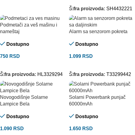
Šifra proizvoda:
SH4432221
Podmetači za veš mašinu i
Alarm sa senzorom pokreta
nameštaj
Dostupno
Dostupno
1.099
RSD
750
RSD
DODAJ U KORPU
DODAJ U KORPU
Šifra proizvoda:
T33299442
Šifra proizvoda:
HL3329294
Novogodišnje Solarne
Solarni Powerbank punjač
Lampice Bela
60000mAh
Dostupno
Dostupno
1.090
RSD
1.650
RSD