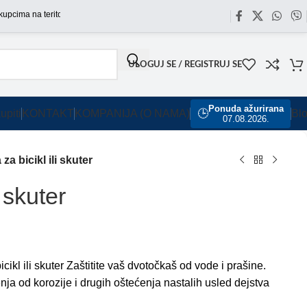
ima na teritoriji Srbije omogućili smo besplatnu dostavu za sve porudžbine sa naše
ULOGUJ SE / REGISTRUJ SE
Ponuda ažurirana
upiti
KONTAKT
KOMPANIJA (O NAMA)
🕒
Bl
07.08.2026.
za bicikl ili skuter
 skuter
cikl ili skuter Zaštitite vaš dvotočkaš od vode i prašine.
nja od korozije i drugih oštećenja nastalih usled dejstva