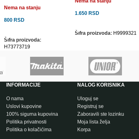
Nema na stanju
Nema na stanju
1.650
RSD
800
RSD
PROČITAJTE JOŠ
PROČITAJTE JOŠ
Šifra proizvoda:
H9999321
Šifra proizvoda:
H73773719
INFORMACIJE
NALOG KORISNIKA
O nama
Uloguj se
Uslovi kupovine
Registruj se
100% sigurna kupovina
Zaboravili ste lozinku
Politika privatnosti
Moja lista želja
Politika o kolačićima
Korpa