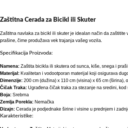
Zaštitna Cerada za Bicikl ili Skuter
Zaštitna navlaka za bicikl ili skuter je idealan način da zaštiti
prašine, čime produžava vek trajanja vašeg vozila.
Specifikacija Proizvoda:
Namena:
Zaštita bicikla ili skutera od sunca, kiše, snega i praš
Materijal:
Kvalitetan i vodootporan materijal koji osigurava dugot
Dimenzije:
200 cm (dužina) x 110 cm (visina) x 65 cm (širina), 
Čičak Traka:
Ugrađena čičak traka za stezanje na sredini, kod 
Boja:
Srebrna
Zemlja Porekla:
Nemačka
Dizajn:
Cerada je podjednake širine i visine u prednjem i zadn
Karakteristike: