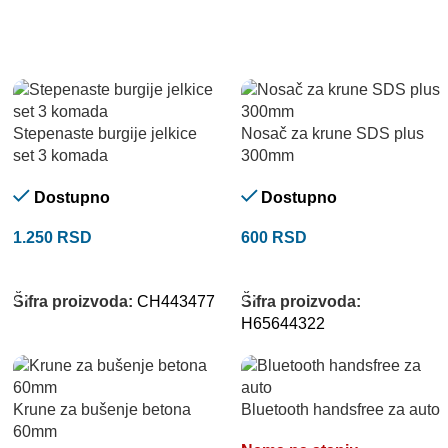
Stepenaste burgije jelkice
Nosač za krune SDS plus
set 3 komada
300mm
Dostupno
Dostupno
1.250
RSD
600
RSD
DODAJ U KORPU
DODAJ U KORPU
Šifra proizvoda:
CH443477
Šifra proizvoda:
H65644322
Krune za bušenje betona
Bluetooth handsfree za auto
60mm