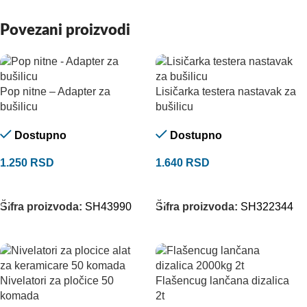
Povezani proizvodi
Pop nitne – Adapter za
Lisičarka testera nastavak za
bušilicu
bušilicu
Dostupno
Dostupno
1.250
RSD
1.640
RSD
DODAJ U KORPU
DODAJ U KORPU
Šifra proizvoda:
SH43990
Šifra proizvoda:
SH322344
Nivelatori za pločice 50
Flašencug lančana dizalica
komada
2t