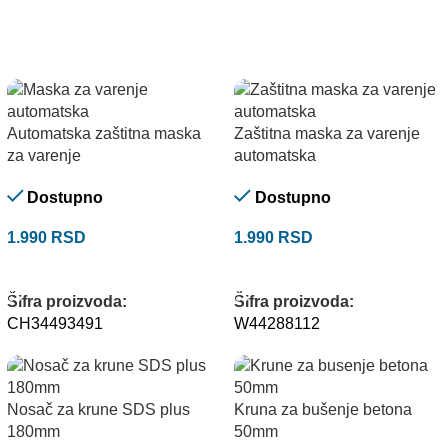
Automatska zaštitna maska
Zaštitna maska za varenje
za varenje
automatska
Dostupno
Dostupno
1.990
RSD
1.990
RSD
DODAJ U KORPU
DODAJ U KORPU
Šifra proizvoda:
Šifra proizvoda:
CH34493491
W44288112
Nosač za krune SDS plus
Kruna za bušenje betona
180mm
50mm