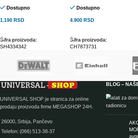
Dostupno
Dostupno
1.190
RSD
4.900
RSD
DODAJ U KORPU
DODAJ U KORPU
Šifra proizvoda:
Šifra proizvoda:
SH4334342
CH7873731
BLOG – NAŠ
UNIVERSAL SHOP je stranica za online
prodaju proizvoda firme MEGASHOP 24H.
26000, Srbija, Pančevo
AKO
MOR
Telefon: (066) 513-38-37
avg