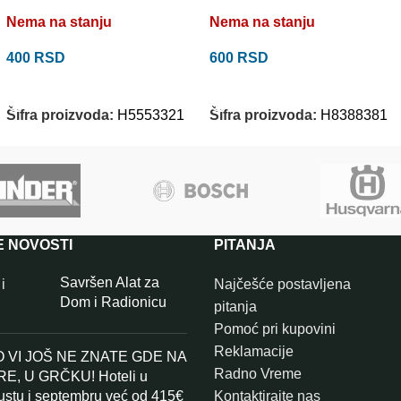
Nema na stanju
Nema na stanju
400
RSD
600
RSD
PROČITAJTE JOŠ
PROČITAJTE JOŠ
Šifra proizvoda:
H5553321
Šifra proizvoda:
H8388381
E NOVOSTI
PITANJA
Savršen Alat za
Najčešće postavljena
Dom i Radionicu
pitanja
Pomoć pri kupovini
Reklamacije
 VI JOŠ NE ZNATE GDE NA
Radno Vreme
E, U GRČKU! Hoteli u
ustu i septembru već od 415€
Kontaktirajte nas