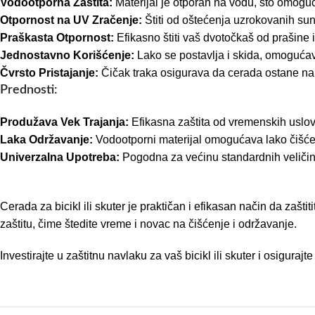
Vodootporna Zaštita:
Materijal je otporan na vodu, što omoguća
Otpornost na UV Zračenje:
Štiti od oštećenja uzrokovanih sun
Praškasta Otpornost:
Efikasno štiti vaš dvotočkaš od prašine i 
Jednostavno Korišćenje:
Lako se postavlja i skida, omogućava
Čvrsto Pristajanje:
Čičak traka osigurava da cerada ostane na 
Prednosti:
Produžava Vek Trajanja:
Efikasna zaštita od vremenskih uslova
Laka Održavanje:
Vodootporni materijal omogućava lako čišće
Univerzalna Upotreba:
Pogodna za većinu standardnih veličina
Cerada za bicikl ili skuter je praktičan i efikasan način da zaš
zaštitu, čime štedite vreme i novac na čišćenje i održavanje.
Investirajte u zaštitnu navlaku za vaš bicikl ili skuter i osigura