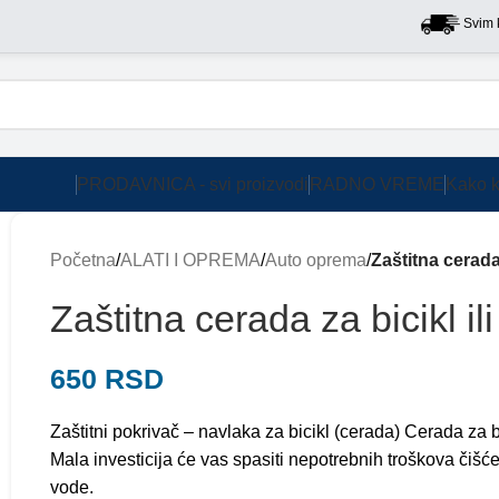
Svim kupc
PRODAVNICA - svi proizvodi
RADNO VREME
Kako k
Početna
/
ALATI I OPREMA
/
Auto oprema
/
Zaštitna cerada 
Zaštitna cerada za bicikl ili
650
RSD
Zaštitni pokrivač – navlaka za bicikl (cerada) Cerada za bi
Mala investicija će vas spasiti nepotrebnih troškova čišće
vode.