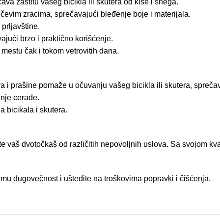
va zaštitu vašeg bicikla ili skutera od kiše i snega.
čevim zracima, sprečavajući bleđenje boje i materijala.
prljavštine.
jući brzo i praktično korišćenje.
mestu čak i tokom vetrovitih dana.
 i prašine pomaže u očuvanju vašeg bicikla ili skutera, sprečav
nje cerade.
 bicikala i skutera.
titite vaš dvotočkaš od različitih nepovoljnih uslova. Sa svojom 
jte mu dugovečnost i uštedite na troškovima popravki i čišćenja.