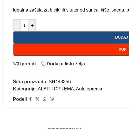
Idealna zaštita za bicikl ili skuter od sunca, kiše, snega, 
-
+
DODAJ
KUPI
Uporedi
Dodaj u listu želja
Šifra proizvoda:
SH443356
Kategorije:
ALATI I OPREMA
,
Auto oprema
Podeli