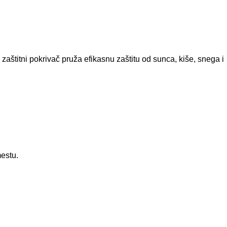
 zaštitni pokrivač pruža efikasnu zaštitu od sunca, kiše, snega i
mestu.