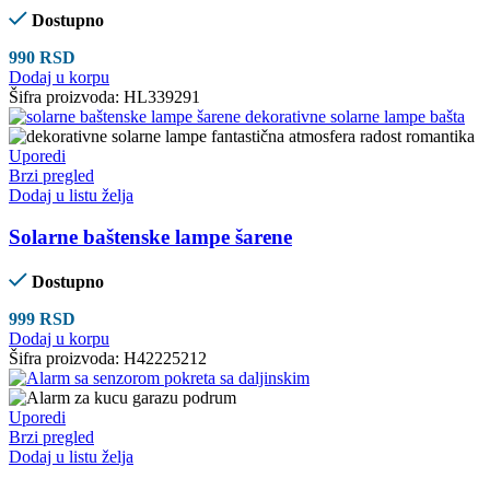
Dostupno
990
RSD
Dodaj u korpu
Šifra proizvoda:
HL339291
Uporedi
Brzi pregled
Dodaj u listu želja
Solarne baštenske lampe šarene
Dostupno
999
RSD
Dodaj u korpu
Šifra proizvoda:
H42225212
Uporedi
Brzi pregled
Dodaj u listu želja