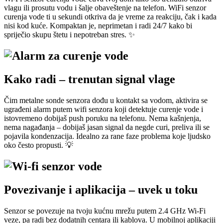
vlagu ili prosutu vodu i šalje obaveštenje na telefon. WiFi senzor
curenja vode ti u sekundi otkriva da je vreme za reakciju, čak i kada
nisi kod kuće. Kompaktan je, neprimetan i radi 24/7 kako bi
spriječio skupu štetu i nepotreban stres. ✨
Kako radi – trenutan signal vlage
Čim metalne sonde senzora dođu u kontakt sa vodom, aktivira se
ugrađeni alarm putem wifi senzora koji detektuje curenje vode i
istovremeno dobijaš push poruku na telefonu. Nema kašnjenja,
nema nagađanja – dobijaš jasan signal da negde curi, preliva ili se
pojavila kondenzacija. Idealno za rane faze problema koje ljudsko
oko često propusti. 💡
Povezivanje i aplikacija – uvek u toku
Senzor se povezuje na tvoju kućnu mrežu putem 2.4 GHz Wi‑Fi
veze, pa radi bez dodatnih centara ili kablova. U mobilnoj aplikaciji