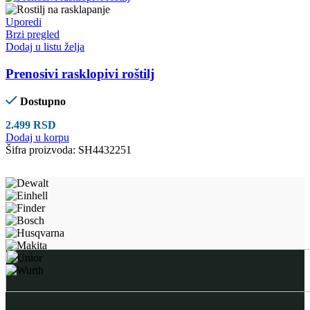
Uporedi
Brzi pregled
Dodaj u listu želja
Prenosivi rasklopivi roštilj
Dostupno
2.499
RSD
Dodaj u korpu
Šifra proizvoda:
SH4432251