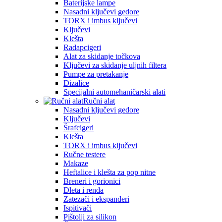
Baterijske lampe
Nasadni ključevi gedore
TORX i imbus ključevi
Ključevi
Klešta
Radapcigeri
Alat za skidanje točkova
Ključevi za skidanje uljnih filtera
Pumpe za pretakanje
Dizalice
Specijalni automehaničarski alati
Ručni alat
Nasadni ključevi gedore
Ključevi
Šrafcigeri
Klešta
TORX i imbus ključevi
Ručne testere
Makaze
Heftalice i klešta za pop nitne
Breneri i gorionici
Dleta i renda
Zatezači i ekspanderi
Ispitivači
Pištolji za silikon