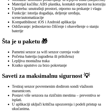
Materijal kućišta: ABS plastika, kontakti otporni na koroziju
Upotreba: unutrašnji prostori, otporno na prskanje i vlagu
Funkcije: istorija događaja, deljenje uređaja,
scene/automatizacije
Kompatibilnost: iOS i Android aplikacija
Održavanje: jednostavno čišćenje i obaveštenje o stanju
baterije
Šta je u paketu 🎁
Pametni senzor za wifi senzor curenja vode
Početna baterija (ugrađena ili priložena)
Lepljiva montažna traka
Kratko uputstvo za brzo pokretanje
Saveti za maksimalnu sigurnost 💡
Testiraj senzor povremenim dodirom sondi vlažnom
maramicom.
Postavi više senzora na rizičnim mestima – preventiva se
isplati.
U aplikaciji uključi kritična upozorenja i podeli pristup sa
ukućanima.