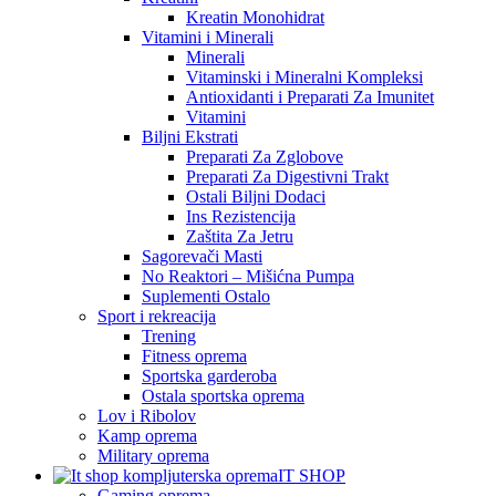
Kreatin Monohidrat
Vitamini i Minerali
Minerali
Vitaminski i Mineralni Kompleksi
Antioxidanti i Preparati Za Imunitet
Vitamini
Biljni Ekstrati
Preparati Za Zglobove
Preparati Za Digestivni Trakt
Ostali Biljni Dodaci
Ins Rezistencija
Zaštita Za Jetru
Sagorevači Masti
No Reaktori – Mišićna Pumpa
Suplementi Ostalo
Sport i rekreacija
Trening
Fitness oprema
Sportska garderoba
Ostala sportska oprema
Lov i Ribolov
Kamp oprema
Military oprema
IT SHOP
Gaming oprema