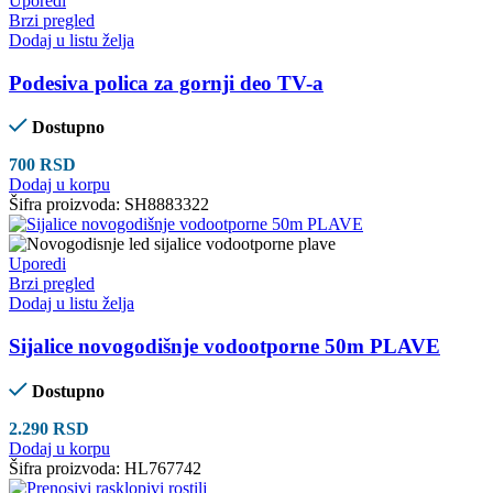
Uporedi
Brzi pregled
Dodaj u listu želja
Podesiva polica za gornji deo TV-a
Dostupno
700
RSD
Dodaj u korpu
Šifra proizvoda:
SH8883322
Uporedi
Brzi pregled
Dodaj u listu želja
Sijalice novogodišnje vodootporne 50m PLAVE
Dostupno
2.290
RSD
Dodaj u korpu
Šifra proizvoda:
HL767742