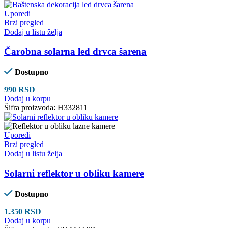
Uporedi
Brzi pregled
Dodaj u listu želja
Čarobna solarna led drvca šarena
Dostupno
990
RSD
Dodaj u korpu
Šifra proizvoda:
H332811
Uporedi
Brzi pregled
Dodaj u listu želja
Solarni reflektor u obliku kamere
Dostupno
1.350
RSD
Dodaj u korpu