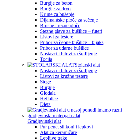
Burgije za beton
Burgije za drvo
Krune za bušenje
Dijamantske ploče za sečenje
Brusne i rezne ploče
Stezne glave za bušilice – futeri
Listovi za testere
Pribor za čeone bušilice – bijaks
Pribor za udarne bušilice
Nastavci i bitovi za šrafljenje
Tocila
Stolarski alat
Nastavci i bitovi za šrafljenje
Listovi za kružne testere
Stege
Burgije
Glodala
Heftalice
Dleta
Gradjevinski alat
Pur pene, silikoni i lepkovi
Alat za keramičare
Lepljive trake