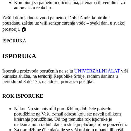
Kombinuj sa pametnim utičnicama, sirenama ili ventilima za
automatsku reakciju.
Zaštiti dom jednostavno i pametno. Dobijaš mir, kontrolu i
pouzdanu zaštitu uz wifi senzor curenja vode – svaki dan, u svakoj
prostoriji. 🏠
ISPORUKA
ISPORUKA
Isporuku proizvoda poručenih na sajtu
UNIVERZALNI ALAT
vrši
kurirska služba, na teritoriji Republike Srbije, radnim danima u
periodu od 8 do 17h, na adresu primaoca pošiljke.
ROK ISPORUKE
Nakon što ste potvrdili porudžbinu, dobićete potvrdu
porudžbine na Vašu e-mail adresu koju ste naveli prilikom
kreiranja porudžbine. Od tog trenutka rok isporuke je
maksimalno 5 radnih dana u slučaju plaćanja robe pouzećem.
Za porudžbine čije plaćanje se vrši uplatom u banci ili pošti,