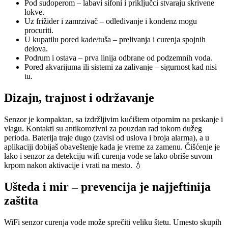
Pod sudoperom – labavi sifoni i priključci stvaraju skrivene
lokve.
Uz frižider i zamrzivač – odleđivanje i kondenz mogu
procuriti.
U kupatilu pored kade/tuša – prelivanja i curenja spojnih
delova.
Podrum i ostava – prva linija odbrane od podzemnih voda.
Pored akvarijuma ili sistemi za zalivanje – sigurnost kad nisi
tu.
Dizajn, trajnost i održavanje
Senzor je kompaktan, sa izdržljivim kućištem otpornim na prskanje i
vlagu. Kontakti su antikorozivni za pouzdan rad tokom dužeg
perioda. Baterija traje dugo (zavisi od uslova i broja alarma), a u
aplikaciji dobijaš obaveštenje kada je vreme za zamenu. Čišćenje je
lako i senzor za detekciju wifi curenja vode se lako obriše suvom
krpom nakon aktivacije i vrati na mesto. 💧
Ušteda i mir – prevencija je najjeftinija
zaštita
WiFi senzor curenja vode može sprečiti veliku štetu. Umesto skupih