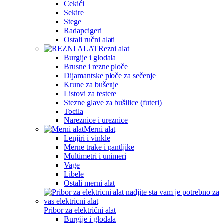
Čekići
Sekire
Stege
Radapcigeri
Ostali ručni alati
Rezni alat
Burgije i glodala
Brusne i rezne ploče
Dijamantske ploče za sečenje
Krune za bušenje
Listovi za testere
Stezne glave za bušilice (futeri)
Tocila
Nareznice i ureznice
Merni alat
Lenjiri i vinkle
Merne trake i pantljike
Multimetri i unimeri
Vage
Libele
Ostali merni alat
Pribor za električni alat
Burgije i glodala