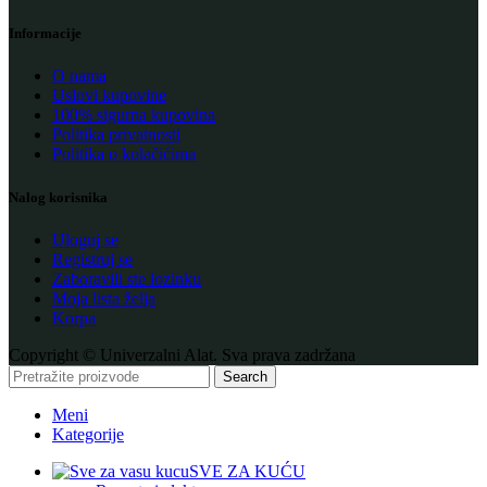
Informacije
O nama
Uslovi kupovine
100% sigurna kupovina
Politika privatnosti
Politika o kolačićima
Nalog korisnika
Uloguj se
Registruj se
Zaboravili ste lozinku
Moja lista želja
Korpa
Copyright © Univerzalni Alat. Sva prava zadržana
Search
Meni
Kategorije
SVE ZA KUĆU