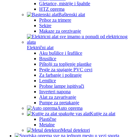
Gletarice, mistrije i špahtle
HTZ oprema
Baštenski alat
Pribor za trimere
Sekire
Makaze za orezivanje
Električni alat
Aku bušilice i šrafilice
Brusilice
Pištolji za topljenje plastike
Pegle za spajanje PVC cevi
Za farbanje i poliranje
Lemilice
Probne lampe ispitivači
Inverteri napona
Alat za zavarivanje
Pumpe za pretakanje
Auto oprema
Kutije za alat
Plastične
Metalne
Metal detektori