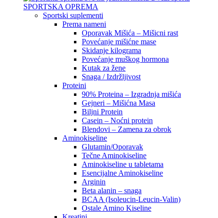
SPORTSKA OPREMA
Sportski suplementi
Prema nameni
Oporavak Mišića – Mišicni rast
Povećanje mišićne mase
Skidanje kilograma
Povećanje muškog hormona
Kutak za žene
Snaga / Izdržljivost
Proteini
90% Proteina – Izgradnja mišića
Gejneri – Mišićna Masa
Biljni Protein
Casein – Noćni protein
Blendovi – Zamena za obrok
Aminokiseline
Glutamin/Oporavak
Tečne Aminokiseline
Aminokiseline u tabletama
Esencijalne Aminokiseline
Arginin
Beta alanin – snaga
BCAA (Isoleucin-Leucin-Valin)
Ostale Amino Kiseline
Kreatini