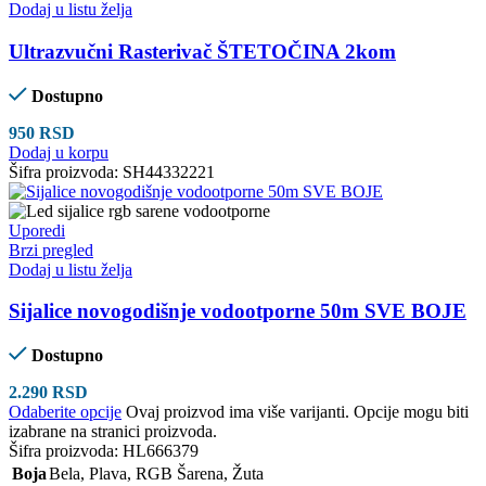
Dodaj u listu želja
Ultrazvučni Rasterivač ŠTETOČINA 2kom
Dostupno
950
RSD
Dodaj u korpu
Šifra proizvoda:
SH44332221
Uporedi
Brzi pregled
Dodaj u listu želja
Sijalice novogodišnje vodootporne 50m SVE BOJE
Dostupno
2.290
RSD
Odaberite opcije
Ovaj proizvod ima više varijanti. Opcije mogu biti
izabrane na stranici proizvoda.
Šifra proizvoda:
HL666379
Boja
Bela
,
Plava
,
RGB Šarena
,
Žuta