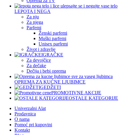
Oprema za TV
LEPOTA I NEGA
Za nju
Za njega
Parfemi
Ženski parfemi
Muški parfemi
Unisex parfemi
Život i zdravlje
IGRAČKE
Za devojčice
Za dečake
Dečija i bebi oprema
OPREMA ZA KUĆNE LJUBIMCE
GEDŽETI
PROMOTIVNE AKCIJE
OSTALE KATEGORIJE
Univerzalni Alat
Prodavnica
O nama
Pomoć pri kupovini
Kontakt