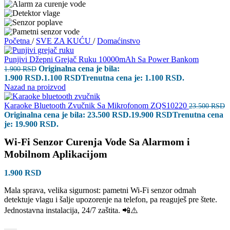
Početna
/
SVE ZA KUĆU
/
Domaćinstvo
Punjivi Džepni Grejač Ruku 10000mAh Sa Power Bankom
Originalna cena je bila:
1.900
RSD
1.900 RSD.
1.100
RSD
Trenutna cena je: 1.100 RSD.
Nazad na proizvod
Karaoke Bluetooth Zvučnik Sa Mikrofonom ZQS10220
23.500
RSD
Originalna cena je bila: 23.500 RSD.
19.900
RSD
Trenutna cena
je: 19.900 RSD.
Wi-Fi Senzor Curenja Vode Sa Alarmom i
Mobilnom Aplikacijom
1.900
RSD
Mala sprava, velika sigurnost: pametni Wi‑Fi senzor odmah
detektuje vlagu i šalje upozorenje na telefon, pa reaguješ pre štete.
Jednostavna instalacija, 24/7 zaštita. 📲⚠️