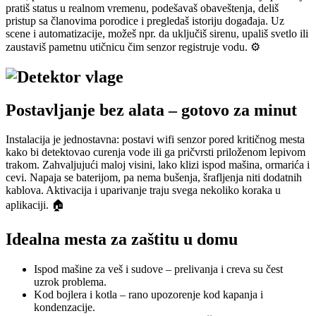
pratiš status u realnom vremenu, podešavaš obaveštenja, deliš
pristup sa članovima porodice i pregledaš istoriju događaja. Uz
scene i automatizacije, možeš npr. da uključiš sirenu, upališ svetlo ili
zaustaviš pametnu utičnicu čim senzor registruje vodu. ⚙️
Postavljanje bez alata – gotovo za minut
Instalacija je jednostavna: postavi wifi senzor pored kritičnog mesta
kako bi detektovao curenja vode ili ga pričvrsti priloženom lepivom
trakom. Zahvaljujući maloj visini, lako klizi ispod mašina, ormarića i
cevi. Napaja se baterijom, pa nema bušenja, šrafljenja niti dodatnih
kablova. Aktivacija i uparivanje traju svega nekoliko koraka u
aplikaciji. 🏠
Idealna mesta za zaštitu u domu
Ispod mašine za veš i sudove – prelivanja i creva su čest
uzrok problema.
Kod bojlera i kotla – rano upozorenje kod kapanja i
kondenzacije.