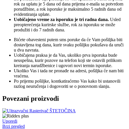
rok za uplatu je 5 dana od dana prijema e-maila sa potvrdom
porudžbine, a rok isporuke je maksimalno 5 radnih dana od
evidentiranja uplate.
Uobičajeno vreme za isporuku je tri radna dana.
Usled
preopterećenja kurirske službe, rok za isporuku se može
produžiti i do 7 radnih dana.
Bićete obavesteni putem sms poruke da će Vam pošiljka biti
dostavljena tog dana, kurir svaku pošiljku pokušava da uruči
u dva navrata.
Uobičajena praksa je da Vas, ukoliko prva isporuka bude
neuspešna, kurir pozove na telefon koji ste ostavili prilikom
kreiranja narudžbenice i ugovori novi termin isporuke.
Ukoliko Vas i tada ne pronađe na adresi, pošiljka će nam biti
vraćena.
Po prijemu pošiljke, kontkatiraćemo Vas kako bi ustanovili
razlog neuručenja i dogovoriti se o ponovnom slanju.
Povezani proizvodi
Uporedi
Brzi pregled