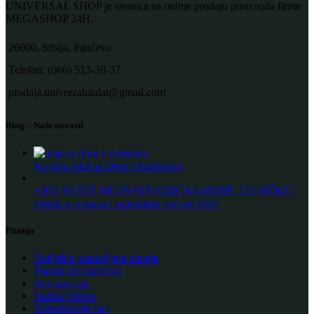
UNIVERSAL SHOP je stranica za online prodaju proizvoda firme
MEGASHOP 24H.
26000, Srbija, Pančevo
Telefon: (066) 513-38-37
prodaja.univerzalnialat@gmail.com
Blog – Naše novosti
Savršen Alat za Dom i Radionicu
AKO VI JOŠ NE ZNATE GDE NA MORE, U GRČKU!
Hoteli u avgustu i septembru već od 415€
Pitanja
Najčešće postavljena pitanja
Pomoć pri kupovini
Reklamacije
Radno Vreme
Kontaktirajte nas