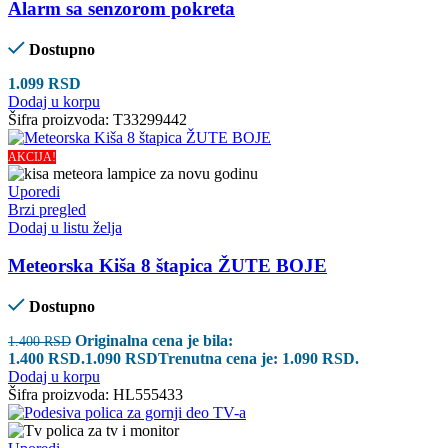
Alarm sa senzorom pokreta
Dostupno
1.099
RSD
Dodaj u korpu
Šifra proizvoda:
T33299442
AKCIJA!
Uporedi
Brzi pregled
Dodaj u listu želja
Meteorska Kiša 8 štapica ŽUTE BOJE
Dostupno
Originalna cena je bila:
1.400
RSD
1.400 RSD.
1.090
RSD
Trenutna cena je: 1.090 RSD.
Dodaj u korpu
Šifra proizvoda:
HL555433