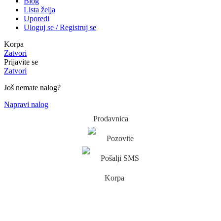
Blog
Lista želja
Uporedi
Uloguj se / Registruj se
Korpa
Zatvori
Prijavite se
Zatvori
Još nemate nalog?
Napravi nalog
Prodavnica
Pozovite
Pošalji SMS
Korpa