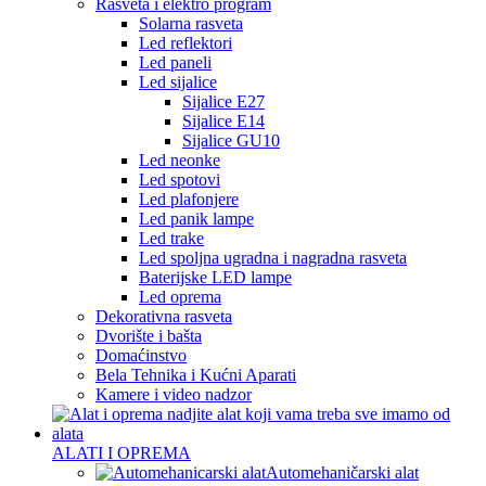
Rasveta i elektro program
Solarna rasveta
Led reflektori
Led paneli
Led sijalice
Sijalice E27
Sijalice E14
Sijalice GU10
Led neonke
Led spotovi
Led plafonjere
Led panik lampe
Led trake
Led spoljna ugradna i nagradna rasveta
Baterijske LED lampe
Led oprema
Dekorativna rasveta
Dvorište i bašta
Domaćinstvo
Bela Tehnika i Kućni Aparati
Kamere i video nadzor
ALATI I OPREMA
Automehaničarski alat