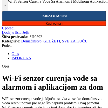
Wi-Fi Senzor Curenja Vode Sa Alarmom i Mobilnom Aplikacijom
-
DODAJ U KORPU
Kupi odmah
Uporedi
Dodaj u listu želja
Šifra proizvoda:
SH0392
Kategorije:
Domaćinstvo
,
GEDŽETI
,
SVE ZA KUĆU
Podeli
Opis
ISPORUKA
Opis
Wi‑Fi senzor curenja vode sa
alarmom i aplikacijom za dom
WiFi senzor curenja vode je ključna stavka za svako domaćinstvo.
Voda retko upozori pre nego što napravi problem. Ovaj pametni
Wi‑Fi senzor curenja vode čuva tvoj dom tako što trenutno otkriva