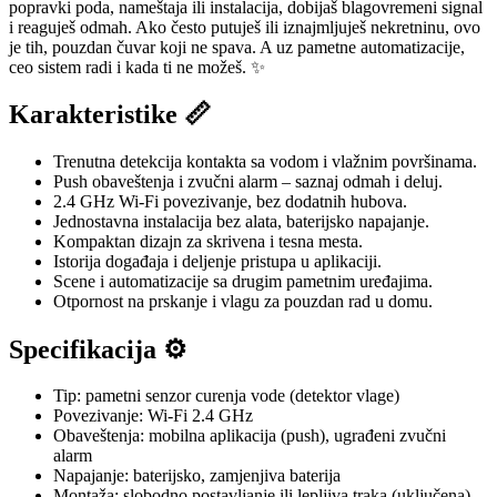
popravki poda, nameštaja ili instalacija, dobijaš blagovremeni signal
i reaguješ odmah. Ako često putuješ ili iznajmljuješ nekretninu, ovo
je tih, pouzdan čuvar koji ne spava. A uz pametne automatizacije,
ceo sistem radi i kada ti ne možeš. ✨
Karakteristike 📏
Trenutna detekcija kontakta sa vodom i vlažnim površinama.
Push obaveštenja i zvučni alarm – saznaj odmah i deluj.
2.4 GHz Wi‑Fi povezivanje, bez dodatnih hubova.
Jednostavna instalacija bez alata, baterijsko napajanje.
Kompaktan dizajn za skrivena i tesna mesta.
Istorija događaja i deljenje pristupa u aplikaciji.
Scene i automatizacije sa drugim pametnim uređajima.
Otpornost na prskanje i vlagu za pouzdan rad u domu.
Specifikacija ⚙️
Tip: pametni senzor curenja vode (detektor vlage)
Povezivanje: Wi‑Fi 2.4 GHz
Obaveštenja: mobilna aplikacija (push), ugrađeni zvučni
alarm
Napajanje: baterijsko, zamjenjiva baterija
Montaža: slobodno postavljanje ili lepljiva traka (uključena)