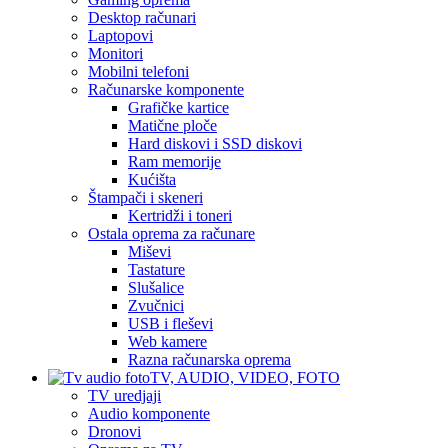
Desktop računari
Laptopovi
Monitori
Mobilni telefoni
Računarske komponente
Grafičke kartice
Matične ploče
Hard diskovi i SSD diskovi
Ram memorije
Kućišta
Štampači i skeneri
Kertridži i toneri
Ostala oprema za računare
Miševi
Tastature
Slušalice
Zvučnici
USB i fleševi
Web kamere
Razna računarska oprema
TV, AUDIO, VIDEO, FOTO
TV uredjaji
Audio komponente
Dronovi