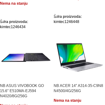
Nema na stanju
PROČITAJTE JOŠ
PROČITAJTE JOŠ
Šifra proizvoda:
Šifra proizvoda:
kimtec1246448
kimtec1246434
NB ASUS VIVOBOOK GO
NB ACER 14″ A314-35-C9N8
15.6″ E510MA-EJ594
N4500/4G/256G
N4020/8G/256G
Nema na stanju