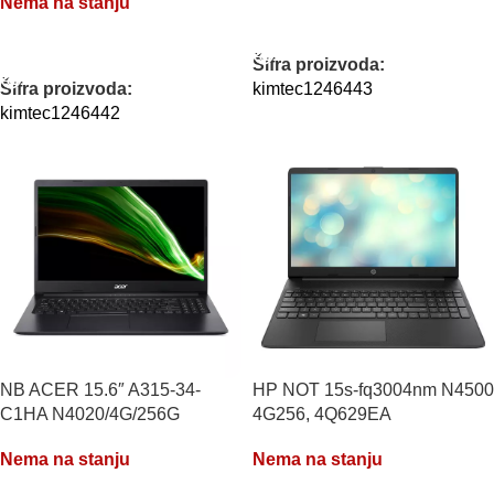
Nema na stanju
PROČITAJTE JOŠ
PROČITAJTE JOŠ
Šifra proizvoda:
Šifra proizvoda:
kimtec1246443
kimtec1246442
NB ACER 15.6″ A315-34-
HP NOT 15s-fq3004nm N4500
C1HA N4020/4G/256G
4G256, 4Q629EA
Nema na stanju
Nema na stanju