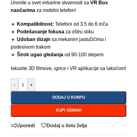
Uronite u svet virtuelne stvarnosti sa
VR Box
naočarima
za mobilni telefon!
🔹
Kompatibilnost:
Telefoni od 3.5 do 6 inča
🔹
Podešavanje fokusa
za oštru sliku
🔹
Udoban dizajn
sa mekanim jastučićima i
podesivom trakom
🔹
Širok ugao gledanja
od 90-100 stepeni
Iskusite 3D filmove, igrice i VR aplikacije sa lakoćom!
-
+
DODAJ U KORPU
KUPI ODMAH
Uporedi
Dodaj u listu želja