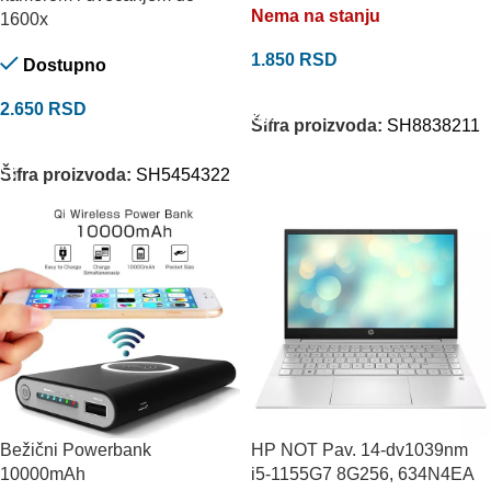
Nema na stanju
1600x
1.850
RSD
Dostupno
PROČITAJTE JOŠ
2.650
RSD
Šifra proizvoda:
SH8838211
DODAJ U KORPU
Šifra proizvoda:
SH5454322
Bežični Powerbank
HP NOT Pav. 14-dv1039nm
10000mAh
i5-1155G7 8G256, 634N4EA