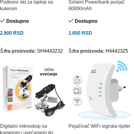
Podesivi sto za laptop sa
Solarni Powerbank punjač
kulerom
60000mAh
Dostupno
Dostupno
2.800
RSD
1.650
RSD
DODAJ U KORPU
DODAJ U KORPU
Šifra proizvoda:
SH4443232
Šifra proizvoda:
H4442325
Digitalni mikroskop sa
Pojačivač WiFi signala ripiter
kamerom i uvećanjem do