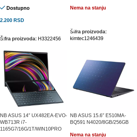
Nema na stanju
Dostupno
2.200
RSD
PROČITAJTE JOŠ
DODAJ U KORPU
Šifra proizvoda:
kimtec1246439
Šifra proizvoda:
H3322456
NB ASUS 14″ UX482EA-EVO-
NB ASUS 15.6″ E510MA-
WB713R i7-
BQ591 N4020/8GB/256GB
1165G7/16G/1T/WIN10PRO
Nema na stanju