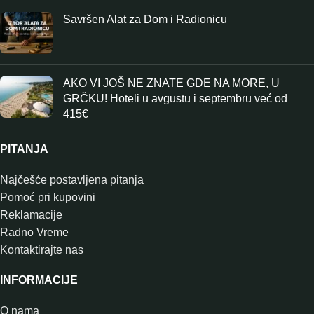
Savršen Alat za Dom i Radionicu
AKO VI JOŠ NE ZNATE GDE NA MORE, U
GRČKU! Hoteli u avgustu i septembru već od
415€
PITANJA
Najčešće postavljena pitanja
Pomoć pri kupovini
Reklamacije
Radno Vreme
Kontaktirajte nas
INFORMACIJE
O nama