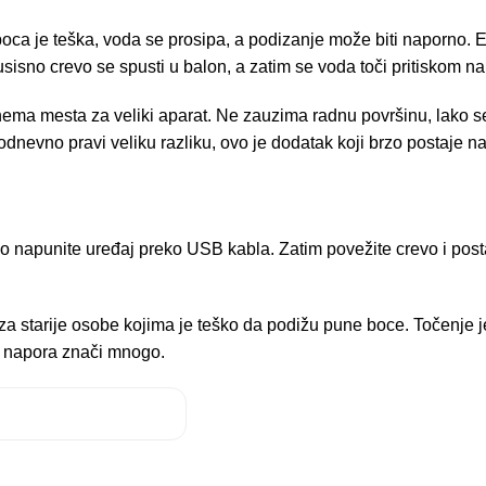
oca je teška, voda se prosipa, a podizanje može biti naporno. E
sisno crevo se spusti u balon, a zatim se voda toči pritiskom na 
i nema mesta za veliki aparat. Ne zauzima radnu površinu, lako 
akodnevno pravi veliku razliku, ovo je dodatak koji brzo postaje n
rvo napunite uređaj preko USB kabla. Zatim povežite crevo i pos
za starije osobe kojima je teško da podižu pune boce. Točenje j
i napora znači mnogo.