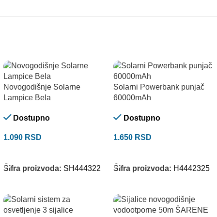
Novogodišnje Solarne
Solarni Powerbank punjač
Lampice Bela
60000mAh
Dostupno
Dostupno
1.090
RSD
1.650
RSD
DODAJ U KORPU
DODAJ U KORPU
Šifra proizvoda:
SH444322
Šifra proizvoda:
H4442325