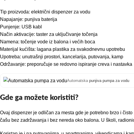
Tip proizvoda: električni dispenzer za vodu
Napajanje: punjiva baterija
Punjenje: USB kabl
Način aktivacije: taster za uključivanje točenja
Namena: točenje vode iz balona i većih boca
Materijal kućišta: lagana plastika za svakodnevnu upotrebu
Upotreba: unutrašnji prostori, kancelarija, putovanja, kamp
Održavanje: preporučuje se redovno ispiranje creva i nastavka
Automatska
punjiva pumpa za vodu
Gde ga možete koristiti?
Ovaj dispenzer je odličan za mesta gde je potrebno brzo i čist
čašu bez zadržavanja i bez nereda oko balona. U školi, radioni
Koristan je i na putovanjima, u apartmanima, vikendicama i kamp