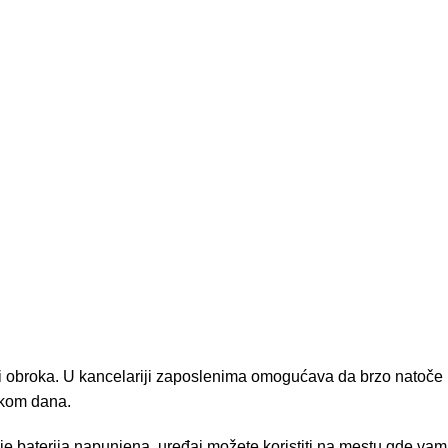
e i obroka. U kancelariji zaposlenima omogućava da brzo natoče
okom dana.
je baterija napunjena, uređaj možete koristiti na mestu gde vam