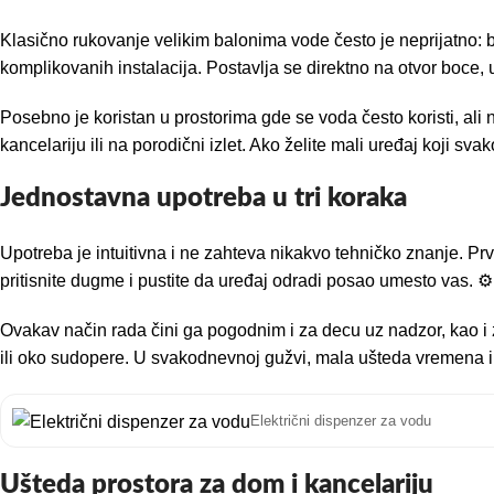
Klasično rukovanje velikim balonima vode često je neprijatno: b
komplikovanih instalacija. Postavlja se direktno na otvor boce, u
Posebno je koristan u prostorima gde se voda često koristi, al
kancelariju ili na porodični izlet. Ako želite mali uređaj koji sv
Jednostavna upotreba u tri koraka
Upotreba je intuitivna i ne zahteva nikakvo tehničko znanje. P
pritisnite dugme i pustite da uređaj odradi posao umesto vas. ⚙️
Ovakav način rada čini ga pogodnim i za decu uz nadzor, kao i 
ili oko sudopere. U svakodnevnoj gužvi, mala ušteda vremena 
Električni dispenzer za vodu
Ušteda prostora za dom i kancelariju