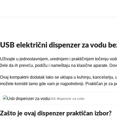
USB električni dispenzer za vodu be
Uživajte u jednostavnijem, urednijem i praktičnijem točenju vod
žele da ih prevrću, podižu i nameštaju na klasične aparate. Dovo
Ovaj kompaktni dodatak lako se uklapa u kuhinju, kancelariju, uči
možete koristiti tamo gde vam je najpotrebniji. Praktičan je za 
Usb dispenzer za vodu
Zašto je ovaj dispenzer praktičan izbor?