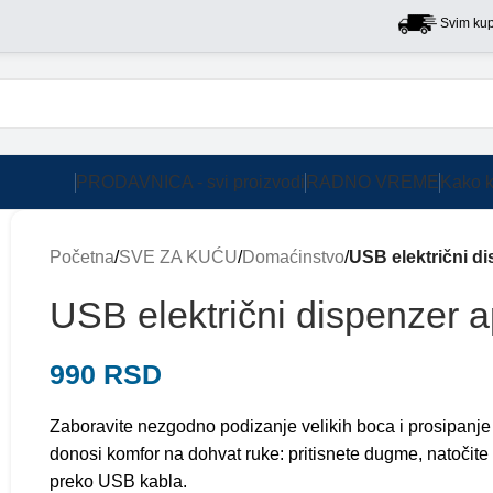
Svim kupcima n
PRODAVNICA - svi proizvodi
RADNO VREME
Kako k
Početna
/
SVE ZA KUĆU
/
Domaćinstvo
/
USB električni d
USB električni dispenzer 
990
RSD
Zaboravite nezgodno podizanje velikih boca i prosipanje 
donosi komfor na dohvat ruke: pritisnete dugme, natočite
preko USB kabla.