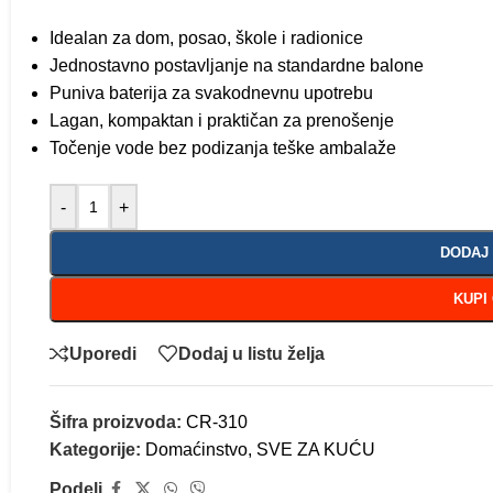
Idealan za dom, posao, škole i radionice
Jednostavno postavljanje na standardne balone
Puniva baterija za svakodnevnu upotrebu
Lagan, kompaktan i praktičan za prenošenje
Točenje vode bez podizanja teške ambalaže
-
+
DODAJ
KUPI
Uporedi
Dodaj u listu želja
Šifra proizvoda:
CR-310
Kategorije:
Domaćinstvo
,
SVE ZA KUĆU
Podeli