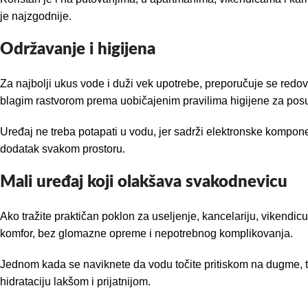
je najzgodnije.
Održavanje i higijena
Za najbolji ukus vode i duži vek upotrebe, preporučuje se redo
blagim rastvorom prema uobičajenim pravilima higijene za posu
Uređaj ne treba potapati u vodu, jer sadrži elektronske kompone
dodatak svakom prostoru.
Mali uređaj koji olakšava svakodnevicu
Ako tražite praktičan poklon za useljenje, kancelariju, vikendicu
komfor, bez glomazne opreme i nepotrebnog komplikovanja.
Jednom kada se naviknete da vodu točite pritiskom na dugme, tešk
hidrataciju lakšom i prijatnijom.