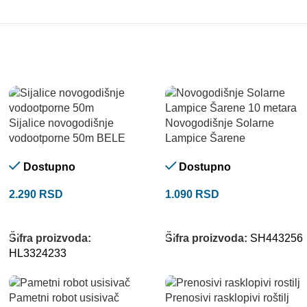
Sijalice novogodišnje
Novogodišnje Solarne
vodootporne 50m BELE
Lampice Šarene
Dostupno
Dostupno
2.290
RSD
1.090
RSD
DODAJ U KORPU
DODAJ U KORPU
Šifra proizvoda:
Šifra proizvoda:
SH443256
HL3324233
Pametni robot usisivač
Prenosivi rasklopivi roštilj