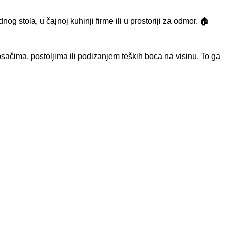
g stola, u čajnoj kuhinji firme ili u prostoriji za odmor. 🏠
sačima, postoljima ili podizanjem teških boca na visinu. To ga