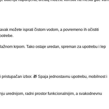
tavak možete isprati čistom vodom, a povremeno ih očistiti
potrebe.
o vlažnom krpom. Tako ostaje uredan, spreman za upotrebu i lep
n i pristupačan izbor. 🎁 Spaja jednostavnu upotrebu, mobilnost i
inju urednijom, radni prostor funkcionalnijim, a svakodnevnu