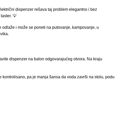
lektrični dispenzer rešava taj problem elegantno i bez
taster. 💡
se odlaže i može se poneti na putovanje, kampovanje, u
avika.
tavite dispenzer na balon odgovarajućeg otvora. Na kraju
e kontrolisano, pa je manja šansa da voda završi na stolu, podu