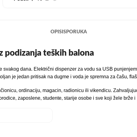
OPIS
ISPORUKA
z podizanja teških balona
e svakog dana. Električni dispenzer za vodu sa USB punjenjem osm
ljan je jedan pritisak na dugme i voda je spremna za čašu, flašic
onicu, ordinaciju, magacin, radionicu ili vikendicu. Zahvaljujući 
porodice, zaposlene, studente, starije osobe i sve koji žele brže