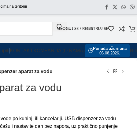
a teritoriji Srbije omogućili smo besplatnu dostavu za sve porudžbine sa našeg sa
ULOGUJ SE / REGISTRUJ SE
Ponuda ažurirana
upiti
KONTAKT
KOMPANIJA (O NAMA)
🕒
Bl
06.08.2026.
ispenzer aparat za vodu
aparat za vodu
vode po kuhinji ili kancelariji. USB dispenzer za vodu
 čašu i nastavite dan bez napora, uz praktično punjenje