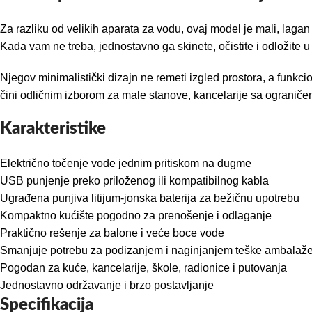
Za razliku od velikih aparata za vodu, ovaj model je mali, lagan i
Kada vam ne treba, jednostavno ga skinete, očistite i odložite u f
Njegov minimalistički dizajn ne remeti izgled prostora, a funk
čini odličnim izborom za male stanove, kancelarije sa ograničeni
Karakteristike
Električno točenje vode jednim pritiskom na dugme
USB punjenje preko priloženog ili kompatibilnog kabla
Ugrađena punjiva litijum-jonska baterija za bežičnu upotrebu
Kompaktno kućište pogodno za prenošenje i odlaganje
Praktično rešenje za balone i veće boce vode
Smanjuje potrebu za podizanjem i naginjanjem teške ambalaž
Pogodan za kuće, kancelarije, škole, radionice i putovanja
Jednostavno održavanje i brzo postavljanje
Specifikacija