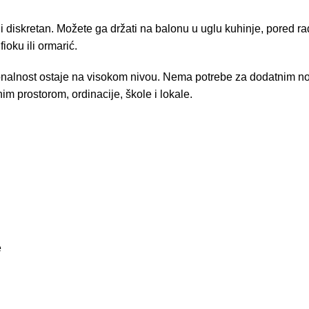
 diskretan. Možete ga držati na balonu u uglu kuhinje, pored radno
ioku ili ormarić.
cionalnost ostaje na visokom nivou. Nema potrebe za dodatnim no
m prostorom, ordinacije, škole i lokale.
e