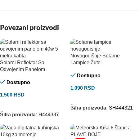
Povezani proizvodi
Novogodišnje Solarne
Solarni Reflektor Sa
Lampice Žute
Odvojenim Panelom
Dostupno
Dostupno
1.090
RSD
1.500
RSD
DODAJ U KORPU
DODAJ U KORPU
Šifra proizvoda:
SH444321
Šifra proizvoda:
H444337