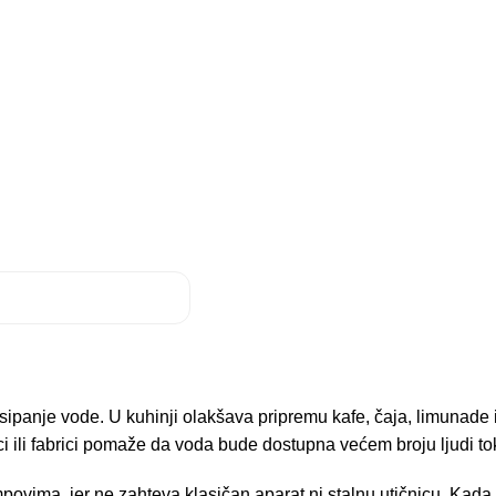
o sipanje vode. U kuhinji olakšava pripremu kafe, čaja, limunad
ci ili fabrici pomaže da voda bude dostupna većem broju ljudi t
ovima, jer ne zahteva klasičan aparat ni stalnu utičnicu. Kada 