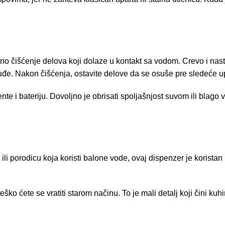
vno čišćenje delova koji dolaze u kontakt sa vodom. Crevo i nas
đe. Nakon čišćenja, ostavite delove da se osuše pre sledeće u
nte i bateriju. Dovoljno je obrisati spoljašnjost suvom ili blag
 ili porodicu koja koristi balone vode, ovaj dispenzer je korista
o ćete se vratiti starom načinu. To je mali detalj koji čini kuh