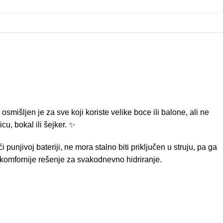
išljen je za sve koji koriste velike boce ili balone, ali ne
u, bokal ili šejker. ✨
punjivoj bateriji, ne mora stalno biti priključen u struju, pa ga
 i komfornije rešenje za svakodnevno hidriranje.