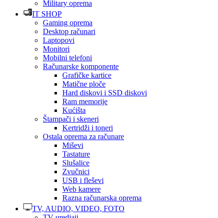
Military oprema
IT SHOP
Gaming oprema
Desktop računari
Laptopovi
Monitori
Mobilni telefoni
Računarske komponente
Grafičke kartice
Matične ploče
Hard diskovi i SSD diskovi
Ram memorije
Kućišta
Štampači i skeneri
Kertridži i toneri
Ostala oprema za računare
Miševi
Tastature
Slušalice
Zvučnici
USB i fleševi
Web kamere
Razna računarska oprema
TV, AUDIO, VIDEO, FOTO
TV uredjaji