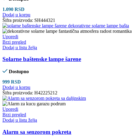
1.090
RSD
Dodaj u korpu
Šifra proizvoda:
SH444321
Uporedi
Brzi pregled
Dodaj u listu želja
Solarne baštenske lampe šarene
Dostupno
999
RSD
Dodaj u korpu
Šifra proizvoda:
H42225212
Uporedi
Brzi pregled
Dodaj u listu želja
Alarm sa senzorom pokreta