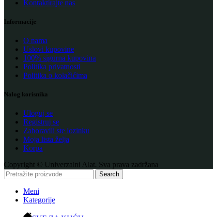
Kontaktirajte nas
Informacije
O nama
Uslovi kupovine
100% sigurna kupovina
Politika privatnosti
Politika o kolačićima
Nalog korisnika
Uloguj se
Registruj se
Zaboravili ste lozinku
Moja lista želja
Korpa
Copyright © Univerzalni Alat. Sva prava zadržana
Search
Meni
Kategorije