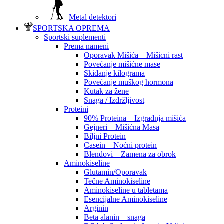
Metal detektori
SPORTSKA OPREMA
Sportski suplementi
Prema nameni
Oporavak Mišića – Mišicni rast
Povećanje mišićne mase
Skidanje kilograma
Povećanje muškog hormona
Kutak za žene
Snaga / Izdržljivost
Proteini
90% Proteina – Izgradnja mišića
Gejneri – Mišićna Masa
Biljni Protein
Casein – Noćni protein
Blendovi – Zamena za obrok
Aminokiseline
Glutamin/Oporavak
Tečne Aminokiseline
Aminokiseline u tabletama
Esencijalne Aminokiseline
Arginin
Beta alanin – snaga