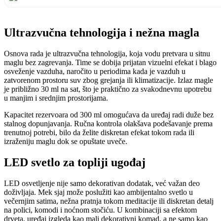
Ultrazvučna tehnologija i nežna magla
Osnova rada je ultrazvučna tehnologija, koja vodu pretvara u sitnu
maglu bez zagrevanja. Time se dobija prijatan vizuelni efekat i blago
osveženje vazduha, naročito u periodima kada je vazduh u
zatvorenom prostoru suv zbog grejanja ili klimatizacije. Izlaz magle
je približno 30 ml na sat, što je praktično za svakodnevnu upotrebu
u manjim i srednjim prostorijama.
Kapacitet rezervoara od 300 ml omogućava da uređaj radi duže bez
stalnog dopunjavanja. Ručna kontrola olakšava podešavanje prema
trenutnoj potrebi, bilo da želite diskretan efekat tokom rada ili
izraženiju maglu dok se opuštate uveče.
LED svetlo za topliji ugođaj
LED osvetljenje nije samo dekorativan dodatak, već važan deo
doživljaja. Mek sjaj može poslužiti kao ambijentalno svetlo u
večernjim satima, nežna pratnja tokom meditacije ili diskretan detalj
na polici, komodi i noćnom stočiću. U kombinaciji sa efektom
drveta, uređaj izgleda kao mali dekorativni komad, a ne samo kao