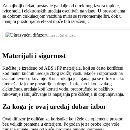
Za najbolji efekat, postavite ga dalje od direktnog izvora toplote,
ivice stola i elektronskih uređaja osetljivih na vlagu. U prostorijama
sa dobrom cirkulacijom vazduha miris se ravnomernije širi, dok u
manjim prostorijama efekat može biti izraženiji.
Ultrazvučni difuzor
Materijali i sigurnost
Kućište je izrađeno od ABS i PP materijala, koji su često korišćeni
kod malih kućnih uređaja zbog izdržljivosti, lakoće i otpornosti na
svakodnevno rukovanje. Konstrukcija je lagana, pa se difuzor lako
premešta iz jedne prostorije u drugu. Ipak, kao i kod svakog
električnog uređaja koji koristi vodu, preporučuje se pažljivo
rukovanje i isključivanje iz napajanja pre čišćenja ili dopunjavanja.
Za koga je ovaj uređaj dobar izbor
Ovaj difuzor je odličan za korisnike koji žele da oplemene prostor
bez velikih promena u enterijeru. Pogodan je za osobe koje vole
mirisne rituale, rade od kuće, provode mnogo vremena u