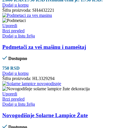
Dodaj u korpu
Šifra proizvoda:
SH4432221
Uporedi
Brzi pregled
Dodaj u listu želja
Podmetači za veš mašinu i nameštaj
Dostupno
750
RSD
Dodaj u korpu
Šifra proizvoda:
HL3329294
Uporedi
Brzi pregled
Dodaj u listu želja
Novogodišnje Solarne Lampice Žute
Dostupno