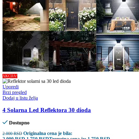
AKCIJA!
Uporedi
Brzi pregled
Dodaj u listu želja
4 Solarna Led Reflektora 30 dioda
Dostupno
Originalna cena je bila:
2.000
RSD
2.000 RSD.
1.750
RSD
Trenutna cena je: 1.750 RSD.