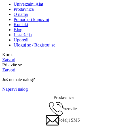
Univerzalni Alat
Prodavnica
O nama
Pomoć pri kupovini
Kontakt
Blog
Lista želja
Uporedi
Uloguj se / Registruj se
Korpa
Zatvori
Prijavite se
Zatvori
Još nemate nalog?
Napravi nalog
Prodavnica
Pozovite
Pošalji SMS