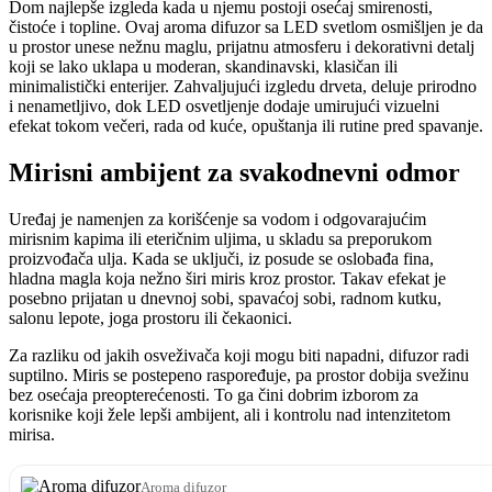
Dom najlepše izgleda kada u njemu postoji osećaj smirenosti,
čistoće i topline. Ovaj aroma difuzor sa LED svetlom osmišljen je da
u prostor unese nežnu maglu, prijatnu atmosferu i dekorativni detalj
koji se lako uklapa u moderan, skandinavski, klasičan ili
minimalistički enterijer. Zahvaljujući izgledu drveta, deluje prirodno
i nenametljivo, dok LED osvetljenje dodaje umirujući vizuelni
efekat tokom večeri, rada od kuće, opuštanja ili rutine pred spavanje.
Mirisni ambijent za svakodnevni odmor
Uređaj je namenjen za korišćenje sa vodom i odgovarajućim
mirisnim kapima ili eteričnim uljima, u skladu sa preporukom
proizvođača ulja. Kada se uključi, iz posude se oslobađa fina,
hladna magla koja nežno širi miris kroz prostor. Takav efekat je
posebno prijatan u dnevnoj sobi, spavaćoj sobi, radnom kutku,
salonu lepote, joga prostoru ili čekaonici.
Za razliku od jakih osveživača koji mogu biti napadni, difuzor radi
suptilno. Miris se postepeno raspoređuje, pa prostor dobija svežinu
bez osećaja preopterećenosti. To ga čini dobrim izborom za
korisnike koji žele lepši ambijent, ali i kontrolu nad intenzitetom
mirisa.
Aroma difuzor