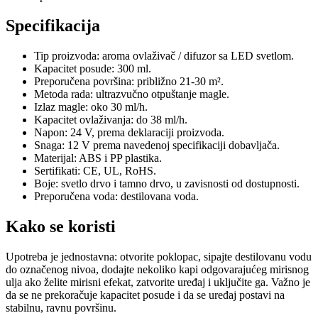
Specifikacija
Tip proizvoda: aroma ovlaživač / difuzor sa LED svetlom.
Kapacitet posude: 300 ml.
Preporučena površina: približno 21-30 m².
Metoda rada: ultrazvučno otpuštanje magle.
Izlaz magle: oko 30 ml/h.
Kapacitet ovlaživanja: do 38 ml/h.
Napon: 24 V, prema deklaraciji proizvoda.
Snaga: 12 V prema navedenoj specifikaciji dobavljača.
Materijal: ABS i PP plastika.
Sertifikati: CE, UL, RoHS.
Boje: svetlo drvo i tamno drvo, u zavisnosti od dostupnosti.
Preporučena voda: destilovana voda.
Kako se koristi
Upotreba je jednostavna: otvorite poklopac, sipajte destilovanu vodu
do označenog nivoa, dodajte nekoliko kapi odgovarajućeg mirisnog
ulja ako želite mirisni efekat, zatvorite uređaj i uključite ga. Važno je
da se ne prekoračuje kapacitet posude i da se uređaj postavi na
stabilnu, ravnu površinu.