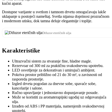
kućni aparat.
Dostupne varijante u svetlom i tamnom drvetu omogućavaju lakše
uklapanje u postojeći nameštaj. Svetla nijansa doprinosi prozračnom
i modernom utisku, dok tamna deluje elegantnije i toplije.
Difuzor eteričnih ulja
Karakteristike
Ultrazvučni sistem za stvaranje fine, hladne magle.
Rezervoar od 300 ml za praktičnu svakodnevnu upotrebu.
LED osvetljenje za dekorativan i umirujući ambijent.
Pokriva prostor približno od 21 do 30 m², u zavisnosti od
rasporeda prostorije.
Izgled drveta pogodan za dnevne sobe, spavaće sobe,
kancelarije i salone.
Ručno upravljanje i jednostavno dopunjavanje posude.
Može se koristiti za aromaterapijski ugođaj uz odgovarajuća
ulja.
Izrađen od ABS i PP materijala, namenjenih svakodnevnoj
upotrebi.