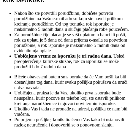
ROK ISPORUKE
Nakon što ste potvrdili porudžbinu, dobićete potvrdu
porudžbine na Vašu e-mail adresu koju ste naveli prilikom
kreiranja porudžbine. Od tog trenutka rok isporuke je
maksimalno 5 radnih dana u slučaju plaćanja robe pouzećem.
Za porudžbine čije plaćanje se vrši uplatom u banci ili pošti,
rok za uplatu je 5 dana od dana prijema e-maila sa potvrdom
porudžbine, a rok isporuke je maksimalno 5 radnih dana od
evidentiranja uplate.
Uobičajeno vreme za isporuku je tri radna dana.
Usled
preopterećenja kurirske službe, rok za isporuku se može
produžiti i do 7 radnih dana.
Bićete obavesteni putem sms poruke da će Vam pošiljka biti
dostavljena tog dana, kurir svaku pošiljku pokušava da uruči
u dva navrata.
Uobičajena praksa je da Vas, ukoliko prva isporuka bude
neuspešna, kurir pozove na telefon koji ste ostavili prilikom
kreiranja narudžbenice i ugovori novi termin isporuke.
Ukoliko Vas i tada ne pronađe na adresi, pošiljka će nam biti
vraćena.
Po prijemu pošiljke, kontkatiraćemo Vas kako bi ustanovili
razlog neuručenja i dogovoriti se o ponovnom slanju.