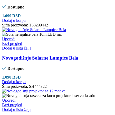
Dostupno
1.099
RSD
Dodaj u korpu
Šifra proizvoda:
T33299442
Uporedi
Brzi pregled
Dodaj u listu želja
Novogodišnje Solarne Lampice Bela
Dostupno
1.090
RSD
Dodaj u korpu
Šifra proizvoda:
SH444322
Uporedi
Brzi pregled
Dodaj u listu želja