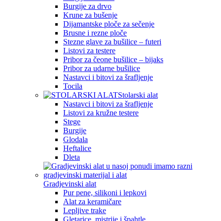
Burgije za drvo
Krune za bušenje
Dijamantske ploče za sečenje
Brusne i rezne ploče
Stezne glave za bušilice – futeri
Listovi za testere
Pribor za čeone bušilice – bijaks
Pribor za udarne bušilice
Nastavci i bitovi za šrafljenje
Tocila
Stolarski alat
Nastavci i bitovi za šrafljenje
Listovi za kružne testere
Stege
Burgije
Glodala
Heftalice
Dleta
Gradjevinski alat
Pur pene, silikoni i lepkovi
Alat za keramičare
Lepljive trake
Gletarice, mistrije i špahtle