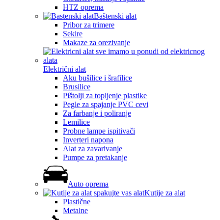
HTZ oprema
Baštenski alat
Pribor za trimere
Sekire
Makaze za orezivanje
Električni alat
Aku bušilice i šrafilice
Brusilice
Pištolji za topljenje plastike
Pegle za spajanje PVC cevi
Za farbanje i poliranje
Lemilice
Probne lampe ispitivači
Inverteri napona
Alat za zavarivanje
Pumpe za pretakanje
Auto oprema
Kutije za alat
Plastične
Metalne