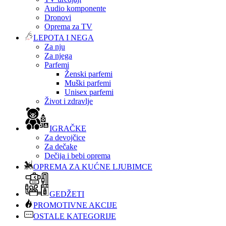
Audio komponente
Dronovi
Oprema za TV
LEPOTA I NEGA
Za nju
Za njega
Parfemi
Ženski parfemi
Muški parfemi
Unisex parfemi
Život i zdravlje
IGRAČKE
Za devojčice
Za dečake
Dečija i bebi oprema
OPREMA ZA KUĆNE LJUBIMCE
GEDŽETI
PROMOTIVNE AKCIJE
OSTALE KATEGORIJE