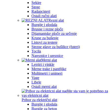
Sekire
Stege
Radapcigeri
Ostali ručni alati
Rezni alat
Burgije i glodala
Brusne i rezne ploče
Dijamantske ploče za sečenje
Krune za bušenje
Listovi za testere
Stezne glave za bušilice (futeri)
Tocila
Nareznice i ureznice
Merni alat
Lenjiri i vinkle
Merne trake i pantljike
Multimetri i unimeri
Vage
Libele
Ostali merni alat
Pribor za električni alat
Burgije i glodala
Burgije za beton