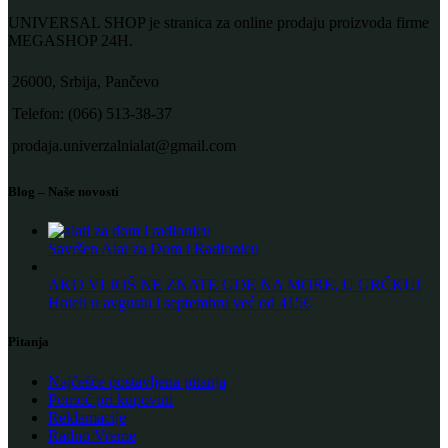
UNIVERSAL SHOP je stranica za online prodaju proizvoda firme
MEGASHOP 24H.
26000, Srbija, Pančevo
Telefon: (066) 513-38-37
prodaja.univerzalnialat@gmail.com
Blog – Naše novosti
Savršen Alat za Dom i Radionicu
AKO VI JOŠ NE ZNATE GDE NA MORE, U GRČKU!
Hoteli u avgustu i septembru već od 415€
Pitanja
Najčešće postavljena pitanja
Pomoć pri kupovini
Reklamacije
Radno Vreme