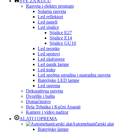
SVE ZA KUĆU
Rasveta i elektro program
Solarna rasveta
Led reflektori
Led paneli
Led sijalice
Sijalice E27
Sijalice E14
Sijalice GU10
Led neonke
Led spotovi
Led plafonjere
Led panik lampe
Led trake
Led spoljna ugradna i nagradna rasveta
Baterijske LED lampe
Led oprema
Dekorativna rasveta
Dvorište i bašta
Domaćinstvo
Bela Tehnika i Kućni Aparati
Kamere i video nadzor
ALATI I OPREMA
Automehaničarski alat
Baterijske lampe