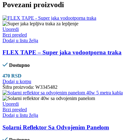
Povezani proizvodi
Uporedi
Brzi pregled
Dodaj u listu želja
FLEX TAPE – Super jaka vodootporna traka
Dostupno
470
RSD
Dodaj u korpu
Šifra proizvoda:
W3345482
Uporedi
Brzi pregled
Dodaj u listu želja
Solarni Reflektor Sa Odvojenim Panelom
Dostupno