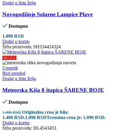
Dodaj u listu želja
Novogodišnje Solarne Lampice Plave
Dostupno
1.090
RSD
Dodaj u korpu
Šifra proizvoda:
SH334424324
AKCIJA!
Uporedi
Brzi pregled
Dodaj u listu želja
Meteorska Kiša 8 štapica ŠARENE BOJE
Dostupno
Originalna cena je bila:
1.400
RSD
1.400 RSD.
1.090
RSD
Trenutna cena je: 1.090 RSD.
Dodaj u korpu
Šifra proizvoda:
HL4543453