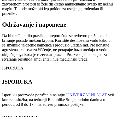
zatvorenom prostoru ili žele diskretno ambijentalno svetlo uz nežnu
maglu. Takođe može biti lep poklon za useljenje, rođendan ili
praznike.
Održavanje i napomene
Da bi uređaj radio pravilno, preporučuje se redovno pražnjenje i
brisanje posude mekom krpom. Koristite destilovanu vodu kako bi
se smanjilo taloženje kamenca i produžio uredan rad. Ne koristite
agresivna sredstva za čišćenje, ne potapajte bazu uređaja u vodu i ne
uključujte ga kada je rezervoar prazan. Proizvod je namenjen za
stvaranje prijatnog ambijenta i nije medicinski uređaj.
ISPORUKA
ISPORUKA
Isporuku proizvoda poručenih na sajtu
UNIVERZALNI ALAT
vrši
kurirska služba, na teritoriji Republike Srbije, radnim danima u
periodu od 8 do 17h, na adresu primaoca pošiljke.