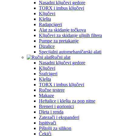
Nasadni ključevi gedore
TORX i imbus ključevi
Ključevi
Klešta
Radapcigeri
Alat za skidanje točkova
Ključevi za skidanje uljnih filtera
Pumpe za pretakanje
Dizalice
Specijalni automehaničarski alati
Ručni alat
Nasadni ključevi gedore
Ključevi
Šrafcigeri
Klešta
TORX i imbus ključevi
Ručne testere
Makaze
Heftalice i klešta za pop nitne
Breneri i gorionici
Dleta i renda
Zatezači i ekspanderi
Ispitivači
Pištolji za silikon
Čekići