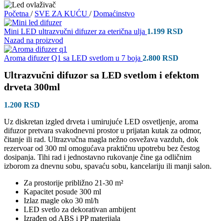
Početna
/
SVE ZA KUĆU
/
Domaćinstvo
Mini LED ultrazvučni difuzer za eterična ulja
1.199
RSD
Nazad na proizvod
Aroma difuzer Q1 sa LED svetlom u 7 boja
2.800
RSD
Ultrazvučni difuzor sa LED svetlom i efektom
drveta 300ml
1.200
RSD
Uz diskretan izgled drveta i umirujuće LED osvetljenje, aroma
difuzor pretvara svakodnevni prostor u prijatan kutak za odmor,
čitanje ili rad. Ultrazvučna magla nežno osvežava vazduh, dok
rezervoar od 300 ml omogućava praktičnu upotrebu bez čestog
dosipanja. Tihi rad i jednostavno rukovanje čine ga odličnim
izborom za dnevnu sobu, spavaću sobu, kancelariju ili manji salon.
Za prostorije približno 21-30 m²
Kapacitet posude 300 ml
Izlaz magle oko 30 ml/h
LED svetlo za dekorativan ambijent
Izrađen od ABS i PP materijala