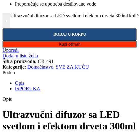
Preporučuje se upotreba destilovane vode
Ultrazvučni difuzor sa LED svetlom i efektom drveta 300ml količ
-
DODAJ U KORPU
Kupi odmah
Uporedi
Dodaj u listu želja
Šifra proizvoda:
CR-491
Kategorije:
Domaćinstvo
,
SVE ZA KUĆU
Podeli
Opis
ISPORUKA
Opis
Ultrazvučni difuzor sa LED
svetlom i efektom drveta 300ml