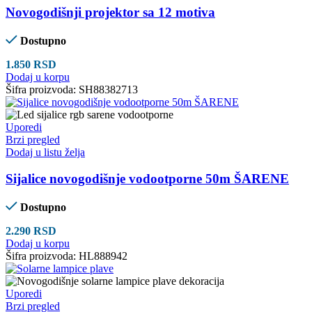
Novogodišnji projektor sa 12 motiva
Dostupno
1.850
RSD
Dodaj u korpu
Šifra proizvoda:
SH88382713
Uporedi
Brzi pregled
Dodaj u listu želja
Sijalice novogodišnje vodootporne 50m ŠARENE
Dostupno
2.290
RSD
Dodaj u korpu
Šifra proizvoda:
HL888942
Uporedi
Brzi pregled