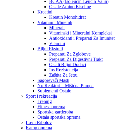
BCAA (Isoleucin-Leucin-Valin)
Ostale Amino Kiseline
Kreatini
Kreatin Monohidrat
Vitamini i Minerali
Minerali
Vitaminski i Mineralni Kompleksi
Antioxidanti i Preparati Za Imunitet
Vitamini
Biljni Ekstrati
Preparati Za Zglobove
Preparati Za Digestivni Trakt
Ostali Biljni Dodaci
Ins Rezistencija
Zaštita Za Jetru
Sagorevači Masti
No Reaktori – Mišićna Pumpa
Suplementi Ostalo
Sport i rekreacija
Trening
Fitness oprema
Sportska garderoba
Ostala sportska oprema
Lov i Ribolov
Kamp oprema