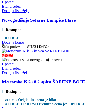
Uporedi
Brzi pregled
Dodaj u listu želja
Novogodišnje Solarne Lampice Plave
Dostupno
1.090
RSD
Dodaj u korpu
Šifra proizvoda:
SH334424324
AKCIJA!
Uporedi
Brzi pregled
Dodaj u listu želja
Meteorska Kiša 8 štapica ŠARENE BOJE
Dostupno
Originalna cena je bila:
1.400
RSD
1.400 RSD.
1.090
RSD
Trenutna cena je: 1.090 RSD.