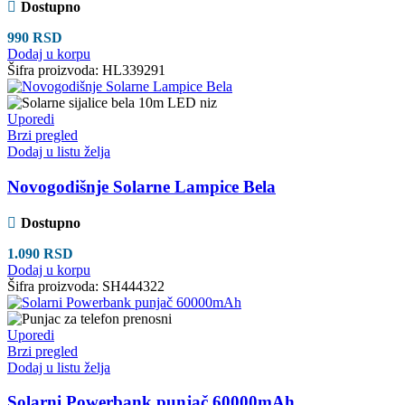
Dostupno
990
RSD
Dodaj u korpu
Šifra proizvoda:
HL339291
Uporedi
Brzi pregled
Dodaj u listu želja
Novogodišnje Solarne Lampice Bela
Dostupno
1.090
RSD
Dodaj u korpu
Šifra proizvoda:
SH444322
Uporedi
Brzi pregled
Dodaj u listu želja
Solarni Powerbank punjač 60000mAh