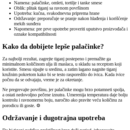
Namena: palačinke, omleti, tortilje i tanke smese
Oblik: plitak tiganj sa ravnom površinom
Upotreba: kućna, svakodnevna priprema hrane
Održavanje: preporučuje se pranje nakon hlađenja i korišćenje
mekih sunđera
Napomena: pre prve upotrebe proveriti uputstvo proizvođača i
oznake kompatibilnosti
Kako da dobijete lepše palačinke?
Za najbolji rezultat, zagrejte tiganj postepeno i premažite ga
minimalnom količinom ulja ili maslaca, u skladu sa receptom koji
koristite. Smesu sipajte u sredinu, a zatim lagano nagnite tiganj
kružnim pokretom kako bi se testo rasporedilo do ivica. Kada ivice
počnu da se odvajaju, vreme je za okretanje.
Ne pregrevajte površinu, jer palačinke mogu brzo potamneti spolja,
a ostati nedovoljno pečene iznutra. Umerenija temperatura daje bolju
kontrolu i ravnomernu boju, naročito ako pravite veću količinu za
porodicu ili goste. ⚙️
Održavanje i dugotrajna upotreba