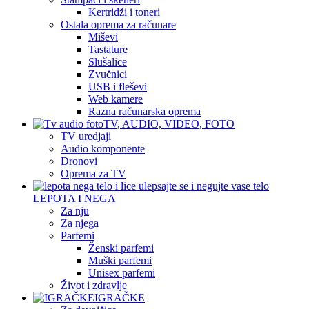
Kertridži i toneri
Ostala oprema za računare
Miševi
Tastature
Slušalice
Zvučnici
USB i fleševi
Web kamere
Razna računarska oprema
TV, AUDIO, VIDEO, FOTO
TV uredjaji
Audio komponente
Dronovi
Oprema za TV
LEPOTA I NEGA
Za nju
Za njega
Parfemi
Ženski parfemi
Muški parfemi
Unisex parfemi
Život i zdravlje
IGRAČKE