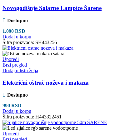
Novogodišnje Solarne Lampice Šarene
Dostupno
1.090
RSD
Dodaj u korpu
Šifra proizvoda:
SH443256
Uporedi
Brzi pregled
Dodaj u listu želja
Električni oštrač noževa i makaza
Dostupno
990
RSD
Dodaj u korpu
Šifra proizvoda:
H443322451
Uporedi
Brzi pregled