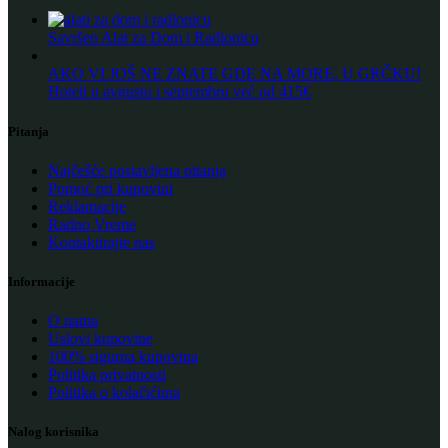
Savršen Alat za Dom i Radionicu
AKO VI JOŠ NE ZNATE GDE NA MORE, U GRČKU!
Hoteli u avgustu i septembru već od 415€
Pitanja
Najčešće postavljena pitanja
Pomoć pri kupovini
Reklamacije
Radno Vreme
Kontaktirajte nas
Informacije
O nama
Uslovi kupovine
100% sigurna kupovina
Politika privatnosti
Politika o kolačićima
Nalog korisnika