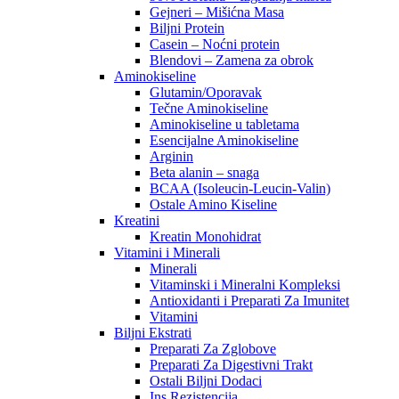
Gejneri – Mišićna Masa
Biljni Protein
Casein – Noćni protein
Blendovi – Zamena za obrok
Aminokiseline
Glutamin/Oporavak
Tečne Aminokiseline
Aminokiseline u tabletama
Esencijalne Aminokiseline
Arginin
Beta alanin – snaga
BCAA (Isoleucin-Leucin-Valin)
Ostale Amino Kiseline
Kreatini
Kreatin Monohidrat
Vitamini i Minerali
Minerali
Vitaminski i Mineralni Kompleksi
Antioxidanti i Preparati Za Imunitet
Vitamini
Biljni Ekstrati
Preparati Za Zglobove
Preparati Za Digestivni Trakt
Ostali Biljni Dodaci
Ins Rezistencija