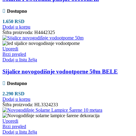
Dostupno
1.650
RSD
Dodaj u korpu
Šifra proizvoda:
H4442325
Uporedi
Brzi pregled
Dodaj u listu želja
Sijalice novogodišnje vodootporne 50m BELE
Dostupno
2.290
RSD
Dodaj u korpu
Šifra proizvoda:
HL3324233
Uporedi
Brzi pregled
Dodaj u listu želja