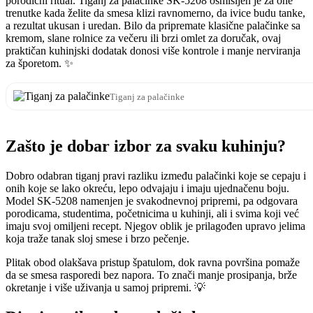
porodični ritual. Tiganj za palačinke SK-5208 osmišljen je za one
trenutke kada želite da smesa klizi ravnomerno, da ivice budu tanke,
a rezultat ukusan i uredan. Bilo da pripremate klasične palačinke sa
kremom, slane rolnice za večeru ili brzi omlet za doručak, ovaj
praktičan kuhinjski dodatak donosi više kontrole i manje nerviranja
za šporetom. ✨
Tiganj za palačinke
Zašto je dobar izbor za svaku kuhinju?
Dobro odabran tiganj pravi razliku između palačinki koje se cepaju i
onih koje se lako okreću, lepo odvajaju i imaju ujednačenu boju.
Model SK-5208 namenjen je svakodnevnoj pripremi, pa odgovara
porodicama, studentima, početnicima u kuhinji, ali i svima koji već
imaju svoj omiljeni recept. Njegov oblik je prilagođen upravo jelima
koja traže tanak sloj smese i brzo pečenje.
Plitak obod olakšava pristup špatulom, dok ravna površina pomaže
da se smesa rasporedi bez napora. To znači manje prosipanja, brže
okretanje i više uživanja u samoj pripremi. 💡