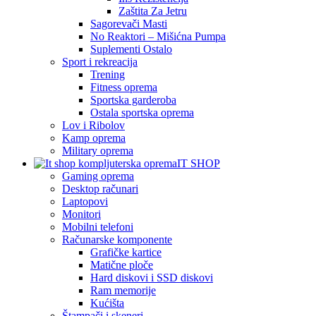
Zaštita Za Jetru
Sagorevači Masti
No Reaktori – Mišićna Pumpa
Suplementi Ostalo
Sport i rekreacija
Trening
Fitness oprema
Sportska garderoba
Ostala sportska oprema
Lov i Ribolov
Kamp oprema
Military oprema
IT SHOP
Gaming oprema
Desktop računari
Laptopovi
Monitori
Mobilni telefoni
Računarske komponente
Grafičke kartice
Matične ploče
Hard diskovi i SSD diskovi
Ram memorije
Kućišta
Štampači i skeneri