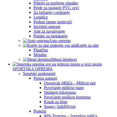
Pištolji za topljenje plastike
Pegle za spajanje PVC cevi
Za farbanje i poliranje
Lemilice
Probne lampe ispitivači
Inverteri napona
Alat za zavarivanje
Pumpe za pretakanje
Auto oprema
Kutije za alat
Plastične
Metalne
Metal detektori
SPORTSKA OPREMA
Sportski suplementi
Prema nameni
Oporavak Mišića – Mišicni rast
Povećanje mišićne mase
Skidanje kilograma
Povećanje muškog hormona
Kutak za žene
Snaga / Izdržljivost
Proteini
90% Proteina – Izgradnja mišića