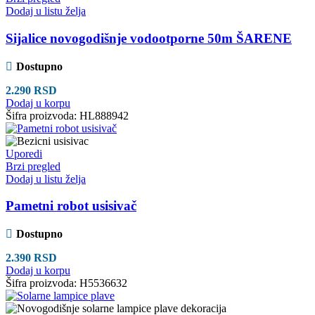
Dodaj u listu želja
Sijalice novogodišnje vodootporne 50m ŠARENE
Dostupno
2.290
RSD
Dodaj u korpu
Šifra proizvoda:
HL888942
Uporedi
Brzi pregled
Dodaj u listu želja
Pametni robot usisivač
Dostupno
2.390
RSD
Dodaj u korpu
Šifra proizvoda:
H5536632