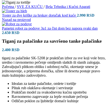
Početna
/
SVE ZA KUĆU
/
Bela Tehnika i Kućni Aparati
Toster za dve kriške za hrskav doručak kod kuće
2.990
RSD
Nazad na proizvod
Pametni robot za podove 3u1 za čist dom bez napora svaki dan
2.650
RSD
Tiganj za palačinke za savršeno tanke palačinke
2.400
RSD
tiganj za palačinke SK-5208 je praktičan izbor za sve koji vole brzo,
uredno i ravnomerno pečenje omiljenih slatkih ili slanih zalogaja.
Zahvaljujući plitkom obliku i udobnoj ručki, okretanje smese je
jednostavnije, a priprema doručka, užine ili deserta postaje pravo
malo kuhinjsko zadovoljstvo.
Idealan za tanke palačinke, omlete i tortilje
Plitak rub olakšava okretanje i serviranje
Praktičan model za svakodnevnu kućnu upotrebu
Ravnomerno zagrevanje za lepše rezultate pečenja
Odličan poklon za ljubitelje domaće kuhinje