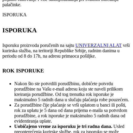
palačinke.
ISPORUKA
ISPORUKA
Isporuku proizvoda poručenih na sajtu
UNIVERZALNI ALAT
vrši
kurirska služba, na teritoriji Republike Srbije, radnim danima u
periodu od 8 do 17h, na adresu primaoca pošiljke.
ROK ISPORUKE
Nakon što ste potvrdili porudžbinu, dobićete potvrdu
porudžbine na Vašu e-mail adresu koju ste naveli prilikom
kreiranja porudžbine. Od tog trenutka rok isporuke je
maksimalno 5 radnih dana u slučaju plaćanja robe pouzećem.
Za porudžbine čije plaćanje se vrši uplatom u banci ili pošti,
rok za uplatu je 5 dana od dana prijema e-maila sa potvrdom
porudžbine, a rok isporuke je maksimalno 5 radnih dana od
evidentiranja uplate.
Uobičajeno vreme za isporuku je tri radna dana.
Usled
preopterećenja kurirske službe, rok za isporuku se može