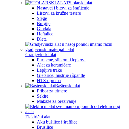
Stolarski alat
Nastavci i bitovi za šrafljenje
Listovi za kružne testere
Stege
Burgije
Glodala
Heftalice
Dleta
Gradjevinski alat
Pur pene, silikoni i lepkovi
Alat za keramičare
Lepljive trake
Gletarice, mistrije i špahtle
HTZ oprema
Baštenski alat
Pribor za trimere
Sekire
Makaze za orezivanje
Električni alat
Aku bušilice i šrafilice
Brusilice