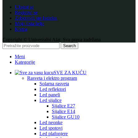
Uloguj se
Registruj se
Zaboravili ste lozinku
Moja lista želja
Korpa
Copyright © Univerzalni Alat. Sva prava zadržana
Search
Meni
Kategorije
SVE ZA KUĆU
Rasveta i elektro program
Solarna rasveta
Led reflektori
Led paneli
Led sijalice
Sijalice E27
Sijalice E14
Sijalice GU10
Led neonke
Led spotovi
Led plafonjere