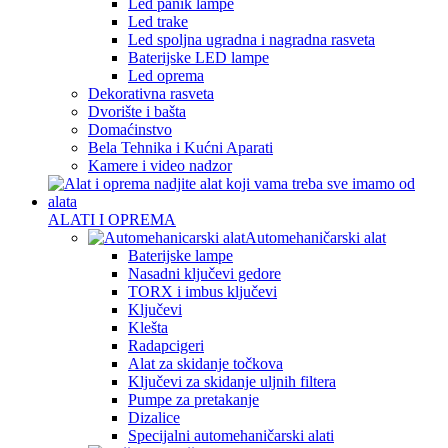
Led panik lampe
Led trake
Led spoljna ugradna i nagradna rasveta
Baterijske LED lampe
Led oprema
Dekorativna rasveta
Dvorište i bašta
Domaćinstvo
Bela Tehnika i Kućni Aparati
Kamere i video nadzor
ALATI I OPREMA
Automehaničarski alat
Baterijske lampe
Nasadni ključevi gedore
TORX i imbus ključevi
Ključevi
Klešta
Radapcigeri
Alat za skidanje točkova
Ključevi za skidanje uljnih filtera
Pumpe za pretakanje
Dizalice
Specijalni automehaničarski alati