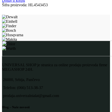
Dodaj u korpu
Šifra proizvoda:
HL4543453
UNIVERSAL SHOP je stranica za online prodaju proizvoda firme
MEGASHOP 24H.
26000, Srbija, Pančevo
Telefon: (066) 513-38-37
prodaja.univerzalnialat@gmail.com
Blog – Naše novosti