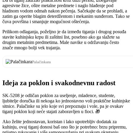
Da bi tiganj zadržao praktičnost kroz duži period, izbegavajte
agresivne žice, oštre metalne predmete i naglo hlađenje pod
hladnom vodom odmah nakon pečenja. Sačekajte da se prohladi, a
zatim ga operite blagim deterdžentom i mekanim sunđerom. Tako se
čuva površina i smanjuje mogućnost oštećenja.
Prilikom odlaganja, poželjno je da između tiganja i drugog posuđa
stavite kuhinjsku krpu ili zaštitni list, posebno ako ga slažete sa
drugim metalnim predmetima. Male navike u održavanju često
znače mnogo bolji vek trajanja.
Palačinkara
Ideja za poklon i svakodnevnu radost
SK-5208 je odličan poklon za useljenje, mladence, studente,
ljubitelje doručka ili nekoga ko jednostavno voli praktične kuhinjske
sitnice. Palačinke su jelo koje svi prepoznaju i vole, pa je ovakav
tiganj poklon koji neće stajati zaboravljen u fioci. 🎁
Ako želite jednostavan, koristan i lako upotrebljiv dodatak za
kuhinju, ovaj tiganj donosi baš ono što je potrebno: brzu pripremu,
prijatno rukovanje i više samopouzdanja pri svakom okretanju