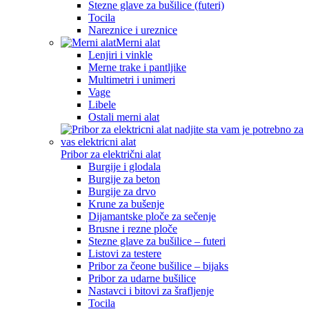
Stezne glave za bušilice (futeri)
Tocila
Nareznice i ureznice
Merni alat
Lenjiri i vinkle
Merne trake i pantljike
Multimetri i unimeri
Vage
Libele
Ostali merni alat
Pribor za električni alat
Burgije i glodala
Burgije za beton
Burgije za drvo
Krune za bušenje
Dijamantske ploče za sečenje
Brusne i rezne ploče
Stezne glave za bušilice – futeri
Listovi za testere
Pribor za čeone bušilice – bijaks
Pribor za udarne bušilice
Nastavci i bitovi za šrafljenje
Tocila