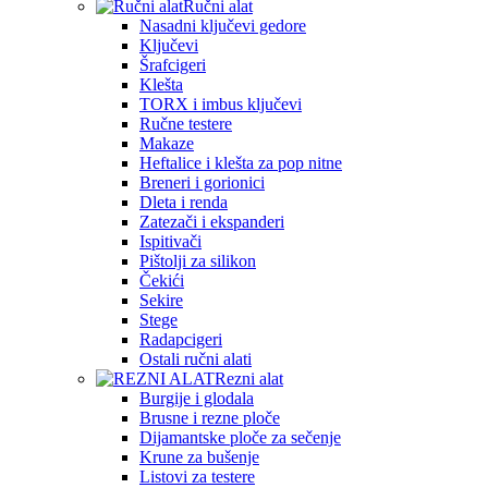
Ručni alat
Nasadni ključevi gedore
Ključevi
Šrafcigeri
Klešta
TORX i imbus ključevi
Ručne testere
Makaze
Heftalice i klešta za pop nitne
Breneri i gorionici
Dleta i renda
Zatezači i ekspanderi
Ispitivači
Pištolji za silikon
Čekići
Sekire
Stege
Radapcigeri
Ostali ručni alati
Rezni alat
Burgije i glodala
Brusne i rezne ploče
Dijamantske ploče za sečenje
Krune za bušenje
Listovi za testere