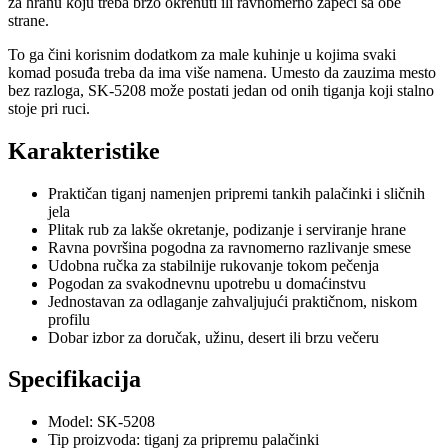
za hranu koju treba brzo okrenuti ili ravnomerno zapeći sa obe
strane.
To ga čini korisnim dodatkom za male kuhinje u kojima svaki
komad posuđa treba da ima više namena. Umesto da zauzima mesto
bez razloga, SK-5208 može postati jedan od onih tiganja koji stalno
stoje pri ruci.
Karakteristike
Praktičan tiganj namenjen pripremi tankih palačinki i sličnih
jela
Plitak rub za lakše okretanje, podizanje i serviranje hrane
Ravna površina pogodna za ravnomerno razlivanje smese
Udobna ručka za stabilnije rukovanje tokom pečenja
Pogodan za svakodnevnu upotrebu u domaćinstvu
Jednostavan za odlaganje zahvaljujući praktičnom, niskom
profilu
Dobar izbor za doručak, užinu, desert ili brzu večeru
Specifikacija
Model: SK-5208
Tip proizvoda: tiganj za pripremu palačinki