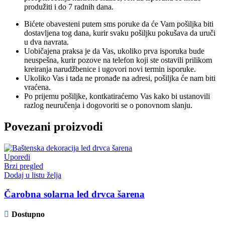
produžiti i do 7 radnih dana.
Bićete obavesteni putem sms poruke da će Vam pošiljka biti
dostavljena tog dana, kurir svaku pošiljku pokušava da uruči
u dva navrata.
Uobičajena praksa je da Vas, ukoliko prva isporuka bude
neuspešna, kurir pozove na telefon koji ste ostavili prilikom
kreiranja narudžbenice i ugovori novi termin isporuke.
Ukoliko Vas i tada ne pronađe na adresi, pošiljka će nam biti
vraćena.
Po prijemu pošiljke, kontkatiraćemo Vas kako bi ustanovili
razlog neuručenja i dogovoriti se o ponovnom slanju.
Povezani proizvodi
Uporedi
Brzi pregled
Dodaj u listu želja
Čarobna solarna led drvca šarena
Dostupno