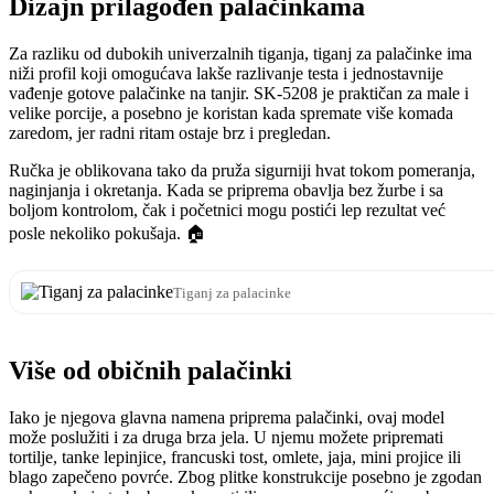
Dizajn prilagođen palačinkama
Za razliku od dubokih univerzalnih tiganja, tiganj za palačinke ima
niži profil koji omogućava lakše razlivanje testa i jednostavnije
vađenje gotove palačinke na tanjir. SK-5208 je praktičan za male i
velike porcije, a posebno je koristan kada spremate više komada
zaredom, jer radni ritam ostaje brz i pregledan.
Ručka je oblikovana tako da pruža sigurniji hvat tokom pomeranja,
naginjanja i okretanja. Kada se priprema obavlja bez žurbe i sa
boljom kontrolom, čak i početnici mogu postići lep rezultat već
posle nekoliko pokušaja. 🏠
Tiganj za palacinke
Više od običnih palačinki
Iako je njegova glavna namena priprema palačinki, ovaj model
može poslužiti i za druga brza jela. U njemu možete pripremati
tortilje, tanke lepinjice, francuski tost, omlete, jaja, mini projice ili
blago zapečeno povrće. Zbog plitke konstrukcije posebno je zgodan