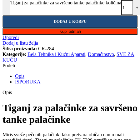
Tiganj za palačinke za savršeno tanke palačinke količina
-
+
DODAJ U KORPU
Kupi odmah
Uporedi
Dodaj u listu želja
Šifra proizvoda:
CR-284
Kategorije:
Bela Tehnika i Kućni Aparati
,
Domaćinstvo
,
SVE ZA
KUĆU
Podeli
Opis
ISPORUKA
Opis
Tiganj za palačinke za savršeno
tanke palačinke
Miris sveže pečenih palačinki lako pretvara običan dan u mali