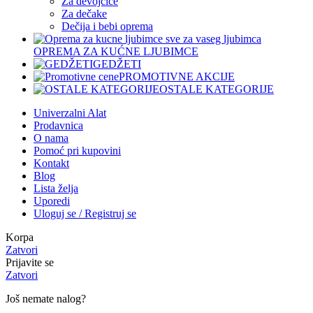
Za devojčice
Za dečake
Dečija i bebi oprema
OPREMA ZA KUĆNE LJUBIMCE
GEDŽETI
PROMOTIVNE AKCIJE
OSTALE KATEGORIJE
Univerzalni Alat
Prodavnica
O nama
Pomoć pri kupovini
Kontakt
Blog
Lista želja
Uporedi
Uloguj se / Registruj se
Korpa
Zatvori
Prijavite se
Zatvori
Još nemate nalog?