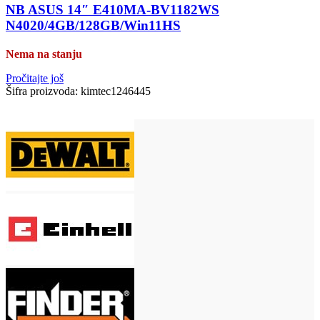
NB ASUS 14″ E410MA-BV1182WS
N4020/4GB/128GB/Win11HS
Nema na stanju
Pročitajte još
Šifra proizvoda:
kimtec1246445