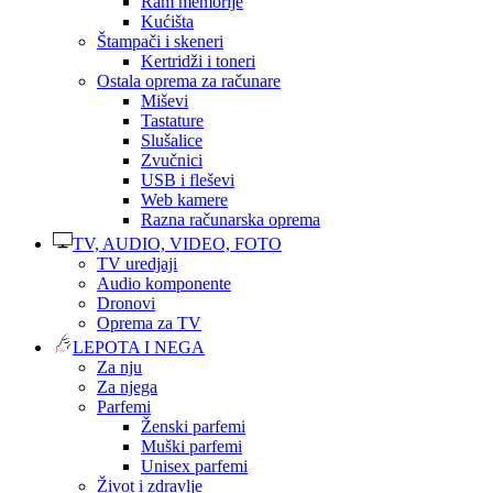
Ram memorije
Kućišta
Štampači i skeneri
Kertridži i toneri
Ostala oprema za računare
Miševi
Tastature
Slušalice
Zvučnici
USB i fleševi
Web kamere
Razna računarska oprema
TV, AUDIO, VIDEO, FOTO
TV uredjaji
Audio komponente
Dronovi
Oprema za TV
LEPOTA I NEGA
Za nju
Za njega
Parfemi
Ženski parfemi
Muški parfemi
Unisex parfemi
Život i zdravlje