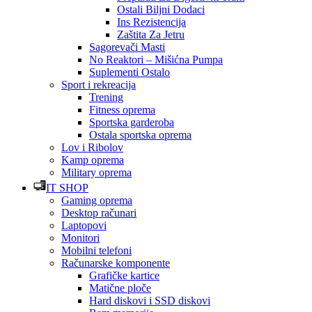
Ostali Biljni Dodaci
Ins Rezistencija
Zaštita Za Jetru
Sagorevači Masti
No Reaktori – Mišićna Pumpa
Suplementi Ostalo
Sport i rekreacija
Trening
Fitness oprema
Sportska garderoba
Ostala sportska oprema
Lov i Ribolov
Kamp oprema
Military oprema
IT SHOP
Gaming oprema
Desktop računari
Laptopovi
Monitori
Mobilni telefoni
Računarske komponente
Grafičke kartice
Matične ploče
Hard diskovi i SSD diskovi