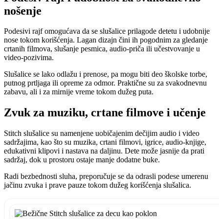
nošenje
Podesivi rajf omogućava da se slušalice prilagode detetu i udobnije
nose tokom korišćenja. Lagan dizajn čini ih pogodnim za gledanje
crtanih filmova, slušanje pesmica, audio-priča ili učestvovanje u
video-pozivima.
Slušalice se lako odlažu i prenose, pa mogu biti deo školske torbe,
putnog prtljaga ili opreme za odmor. Praktične su za svakodnevnu
zabavu, ali i za mirnije vreme tokom dužeg puta.
Zvuk za muziku, crtane filmove i učenje
Stitch slušalice su namenjene uobičajenim dečijim audio i video
sadržajima, kao što su muzika, crtani filmovi, igrice, audio-knjige,
edukativni klipovi i nastava na daljinu. Dete može jasnije da prati
sadržaj, dok u prostoru ostaje manje dodatne buke.
Radi bezbednosti sluha, preporučuje se da odrasli podese umerenu
jačinu zvuka i prave pauze tokom dužeg korišćenja slušalica.