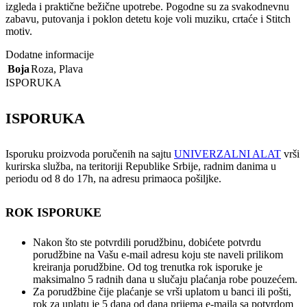
izgleda i praktične bežične upotrebe. Pogodne su za svakodnevnu
zabavu, putovanja i poklon detetu koje voli muziku, crtaće i Stitch
motiv.
Dodatne informacije
Boja
Roza
,
Plava
ISPORUKA
ISPORUKA
Isporuku proizvoda poručenih na sajtu
UNIVERZALNI ALAT
vrši
kurirska služba, na teritoriji Republike Srbije, radnim danima u
periodu od 8 do 17h, na adresu primaoca pošiljke.
ROK ISPORUKE
Nakon što ste potvrdili porudžbinu, dobićete potvrdu
porudžbine na Vašu e-mail adresu koju ste naveli prilikom
kreiranja porudžbine. Od tog trenutka rok isporuke je
maksimalno 5 radnih dana u slučaju plaćanja robe pouzećem.
Za porudžbine čije plaćanje se vrši uplatom u banci ili pošti,
rok za uplatu je 5 dana od dana prijema e-maila sa potvrdom