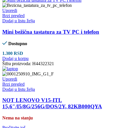
Uporedi
Brzi pregled
Dodaj u listu želja
Mini bežična tastatura za TV PC i telefon
Dostupno
1.300
RSD
Dodaj u korpu
Šifra proizvoda:
H44322321
Uporedi
Brzi pregled
Dodaj u listu želja
NOT LENOVO V15-ITL
15,6″/I5/8G/256G/DOS/2Y, 82KB000QYA
Nema na stanju
Pročitajte još