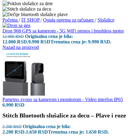
Početna
/
IT SHOP
/
Ostala oprema za računare
/
Slušalice
Dron 968 GPS sa kamerom - 5G WiFi prenos i brushless motor
Originalna cena je bila:
12.000
RSD
12.000 RSD.
9.990
RSD
Trenutna cena je: 9.990 RSD.
Nazad na proizvod
Pametno zvono sa kamerom i monitorom - Video interfon IP65
6.990
RSD
Stitch Bluetooth slušalice za decu – Plave i roze
Originalna cena je bila:
2.200
RSD
2.200 RSD.
1.650
RSD
Trenutna cena je: 1.650 RSD.