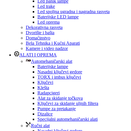
Led panik lampe
Led trake
Led spoljna ugradna i nagradna rasveta
Baterijske LED lampe
Led oprema
Dekorativna rasveta
Dvorište i bašta
Domaćinstvo
Bela Tehnika i Kućni Aparati
Kamere i video nadzor
ALATI I OPREMA
Automehaničarski alat
Baterijske lampe
Nasadni ključevi gedore
TORX i imbus ključevi
Ključevi
Klešta
Radapcigeri
Alat za skidanje točkova
Ključevi za skidanje uljnih filtera
Pumpe za pretakanje
Dizalice
Specijalni automehaničarski alati
Ručni alat
Nasadni ključevi gedore