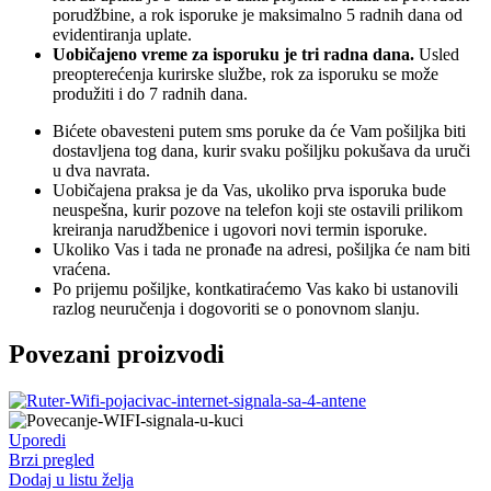
porudžbine, a rok isporuke je maksimalno 5 radnih dana od
evidentiranja uplate.
Uobičajeno vreme za isporuku je tri radna dana.
Usled
preopterećenja kurirske službe, rok za isporuku se može
produžiti i do 7 radnih dana.
Bićete obavesteni putem sms poruke da će Vam pošiljka biti
dostavljena tog dana, kurir svaku pošiljku pokušava da uruči
u dva navrata.
Uobičajena praksa je da Vas, ukoliko prva isporuka bude
neuspešna, kurir pozove na telefon koji ste ostavili prilikom
kreiranja narudžbenice i ugovori novi termin isporuke.
Ukoliko Vas i tada ne pronađe na adresi, pošiljka će nam biti
vraćena.
Po prijemu pošiljke, kontkatiraćemo Vas kako bi ustanovili
razlog neuručenja i dogovoriti se o ponovnom slanju.
Povezani proizvodi
Uporedi
Brzi pregled
Dodaj u listu želja