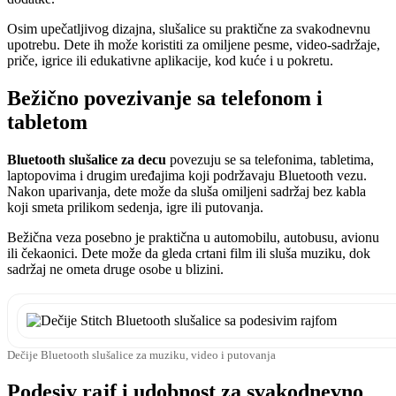
Osim upečatljivog dizajna, slušalice su praktične za svakodnevnu
upotrebu. Dete ih može koristiti za omiljene pesme, video-sadržaje,
priče, igrice ili edukativne aplikacije, kod kuće i u pokretu.
Bežično povezivanje sa telefonom i
tabletom
Bluetooth slušalice za decu
povezuju se sa telefonima, tabletima,
laptopovima i drugim uređajima koji podržavaju Bluetooth vezu.
Nakon uparivanja, dete može da sluša omiljeni sadržaj bez kabla
koji smeta prilikom sedenja, igre ili putovanja.
Bežična veza posebno je praktična u automobilu, autobusu, avionu
ili čekaonici. Dete može da gleda crtani film ili sluša muziku, dok
sadržaj ne ometa druge osobe u blizini.
Dečije Bluetooth slušalice za muziku, video i putovanja
Podesiv rajf i udobnost za svakodnevno