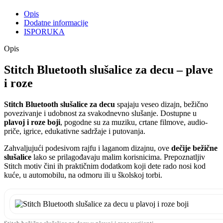
Opis
Dodatne informacije
ISPORUKA
Opis
Stitch Bluetooth slušalice za decu – plave
i roze
Stitch Bluetooth slušalice za decu
spajaju veseo dizajn, bežično
povezivanje i udobnost za svakodnevno slušanje. Dostupne u
plavoj i roze boji
, pogodne su za muziku, crtane filmove, audio-
priče, igrice, edukativne sadržaje i putovanja.
Zahvaljujući podesivom rajfu i laganom dizajnu, ove
dečije bežične
slušalice
lako se prilagođavaju malim korisnicima. Prepoznatljiv
Stitch motiv čini ih praktičnim dodatkom koji dete rado nosi kod
kuće, u automobilu, na odmoru ili u školskoj torbi.