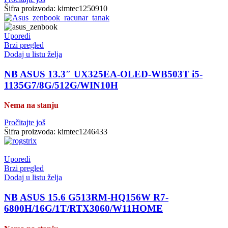
Šifra proizvoda:
kimtec1250910
Uporedi
Brzi pregled
Dodaj u listu želja
NB ASUS 13.3″ UX325EA-OLED-WB503T i5-
1135G7/8G/512G/WIN10H
Nema na stanju
Pročitajte još
Šifra proizvoda:
kimtec1246433
Uporedi
Brzi pregled
Dodaj u listu želja
NB ASUS 15.6 G513RM-HQ156W R7-
6800H/16G/1T/RTX3060/W11HOME