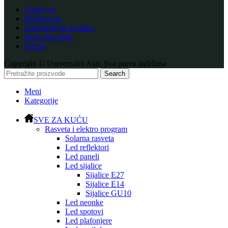
Uloguj se
Registruj se
Zaboravili ste lozinku
Moja lista želja
Korpa
Copyright © Univerzalni Alat. Sva prava zadržana
Search
Meni
Kategorije
SVE ZA KUĆU
Rasveta i elektro program
Solarna rasveta
Led reflektori
Led paneli
Led sijalice
Sijalice E27
Sijalice E14
Sijalice GU10
Led neonke
Led spotovi
Led plafonjere