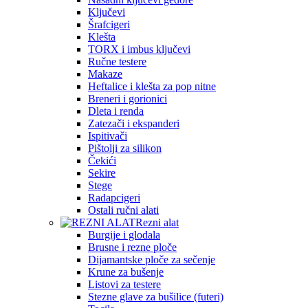
Ključevi
Šrafcigeri
Klešta
TORX i imbus ključevi
Ručne testere
Makaze
Heftalice i klešta za pop nitne
Breneri i gorionici
Dleta i renda
Zatezači i ekspanderi
Ispitivači
Pištolji za silikon
Čekići
Sekire
Stege
Radapcigeri
Ostali ručni alati
Rezni alat
Burgije i glodala
Brusne i rezne ploče
Dijamantske ploče za sečenje
Krune za bušenje
Listovi za testere
Stezne glave za bušilice (futeri)