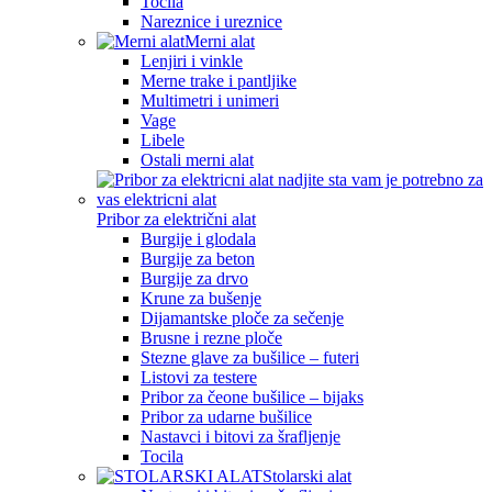
Tocila
Nareznice i ureznice
Merni alat
Lenjiri i vinkle
Merne trake i pantljike
Multimetri i unimeri
Vage
Libele
Ostali merni alat
Pribor za električni alat
Burgije i glodala
Burgije za beton
Burgije za drvo
Krune za bušenje
Dijamantske ploče za sečenje
Brusne i rezne ploče
Stezne glave za bušilice – futeri
Listovi za testere
Pribor za čeone bušilice – bijaks
Pribor za udarne bušilice
Nastavci i bitovi za šrafljenje
Tocila
Stolarski alat