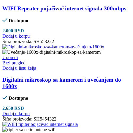
WIFI Repeater pojačivač internet signala 300mbps
Dostupno
2.000
RSD
Dodaj u korpu
Šifra proizvoda:
SH553222
Uporedi
Brzi pregled
Dodaj u listu želja
Digitalni mikroskop sa kamerom i uvećanjem do
1600x
Dostupno
2.650
RSD
Dodaj u korpu
Šifra proizvoda:
SH5454322