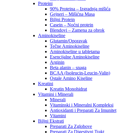
Proteini
90% Proteina – Izgradnja mišića
Gejneri – Mišićna Masa
Biljni Protein
Casein – Noćni protein
Blendovi – Zamena za obrok
Aminokiseline
Glutamin/Oporavak
Tečne Aminokiseline
Aminokiseline u tabletama
Esencijalne Aminokiseline
Arginin
Beta alanin – snaga
BCAA (Isoleucin-Leucin-Valin)
Ostale Amino Kiseline
Kreatini
Kreatin Monohidrat
Vitamini i Minerali
Minerali
Vitaminski i Mineralni Kompleksi
Antioxidanti i Preparati Za Imunitet
Vitamini
Biljni Ekstrati
Preparati Za Zglobove
Preparati Za Digestivni Trakt