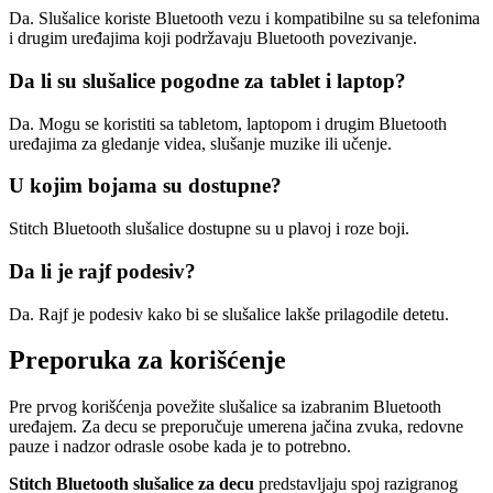
Da. Slušalice koriste Bluetooth vezu i kompatibilne su sa telefonima
i drugim uređajima koji podržavaju Bluetooth povezivanje.
Da li su slušalice pogodne za tablet i laptop?
Da. Mogu se koristiti sa tabletom, laptopom i drugim Bluetooth
uređajima za gledanje videa, slušanje muzike ili učenje.
U kojim bojama su dostupne?
Stitch Bluetooth slušalice dostupne su u plavoj i roze boji.
Da li je rajf podesiv?
Da. Rajf je podesiv kako bi se slušalice lakše prilagodile detetu.
Preporuka za korišćenje
Pre prvog korišćenja povežite slušalice sa izabranim Bluetooth
uređajem. Za decu se preporučuje umerena jačina zvuka, redovne
pauze i nadzor odrasle osobe kada je to potrebno.
Stitch Bluetooth slušalice za decu
predstavljaju spoj razigranog