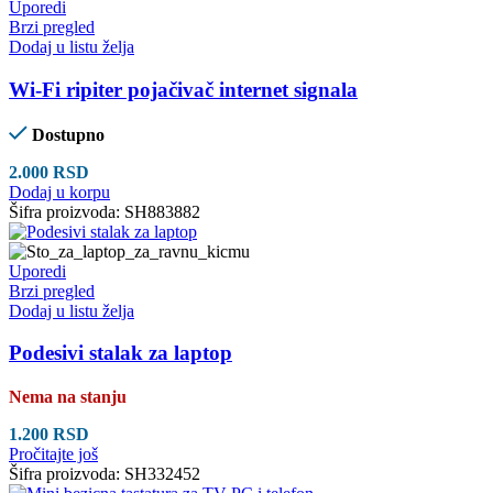
Uporedi
Brzi pregled
Dodaj u listu želja
Wi-Fi ripiter pojačivač internet signala
Dostupno
2.000
RSD
Dodaj u korpu
Šifra proizvoda:
SH883882
Uporedi
Brzi pregled
Dodaj u listu želja
Podesivi stalak za laptop
Nema na stanju
1.200
RSD
Pročitajte još
Šifra proizvoda:
SH332452