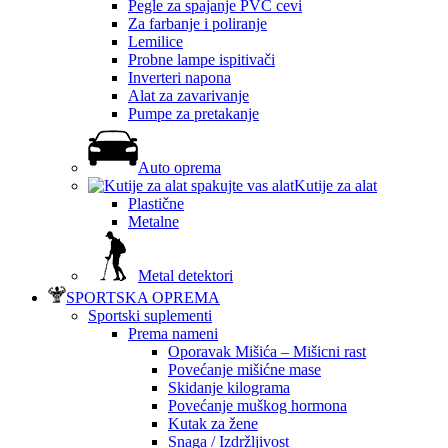
Pegle za spajanje PVC cevi
Za farbanje i poliranje
Lemilice
Probne lampe ispitivači
Inverteri napona
Alat za zavarivanje
Pumpe za pretakanje
Auto oprema
Kutije za alat
Plastične
Metalne
Metal detektori
SPORTSKA OPREMA
Sportski suplementi
Prema nameni
Oporavak Mišića – Mišicni rast
Povećanje mišićne mase
Skidanje kilograma
Povećanje muškog hormona
Kutak za žene
Snaga / Izdržljivost