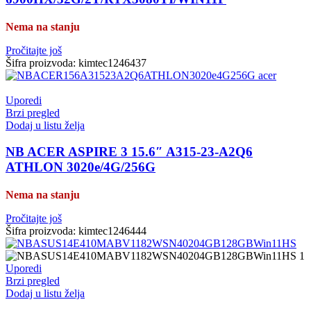
Nema na stanju
Pročitajte još
Šifra proizvoda:
kimtec1246437
Uporedi
Brzi pregled
Dodaj u listu želja
NB ACER ASPIRE 3 15.6″ A315-23-A2Q6
ATHLON 3020e/4G/256G
Nema na stanju
Pročitajte još
Šifra proizvoda:
kimtec1246444
Uporedi
Brzi pregled
Dodaj u listu želja