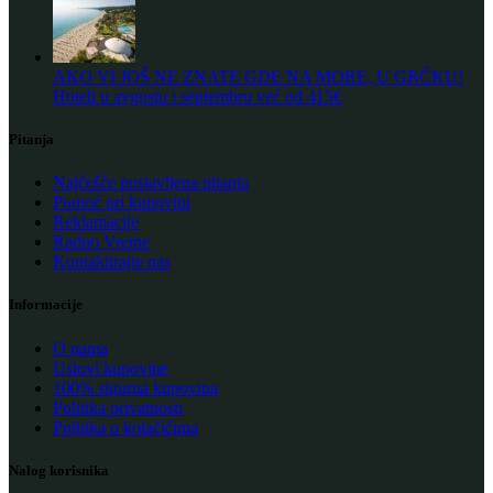
AKO VI JOŠ NE ZNATE GDE NA MORE, U GRČKU!
Hoteli u avgustu i septembru već od 415€
Pitanja
Najčešće postavljena pitanja
Pomoć pri kupovini
Reklamacije
Radno Vreme
Kontaktirajte nas
Informacije
O nama
Uslovi kupovine
100% sigurna kupovina
Politika privatnosti
Politika o kolačićima
Nalog korisnika