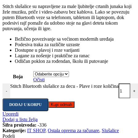
Stitch slušalice su napravljene za male ljubitelje crtanih junaka koji
žele muziku, priče i video-zabavu bez kablova. Lako se povezuju
putem Bluetooth veze sa telefonom, tabletom ili laptopom, dok
podesivi rajf pomaže da udobno stoje na glavi deteta tokom
putovanja, učenja ili igre.
Bežično povezivanje sa većinom modernih uređaja
Podesiva traka za različite uzraste
Dostupne u plavoj i roze varijanti
Lagane za nošenje i praktične za ranac
Odličan poklon za rođendan, školu ili putovanje
Boja
Očisti
Stitch Bluetooth slušalice za decu - Plave i roze količina
-
+
DODAJ U KORPU
Kupi odmah
Uporedi
Dodaj u listu želja
Šifra proizvoda:
-336
Kategorije:
IT SHOP
,
Ostala oprema za računare
,
Slušalice
Podeli