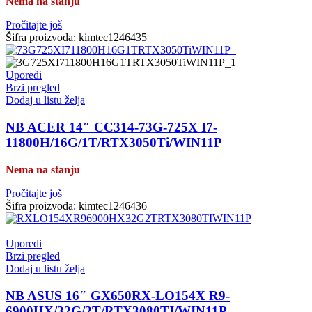
Nema na stanju
Pročitajte još
Šifra proizvoda:
kimtec1246435
Uporedi
Brzi pregled
Dodaj u listu želja
NB ACER 14″ CC314-73G-725X I7-
11800H/16G/1T/RTX3050Ti/WIN11P
Nema na stanju
Pročitajte još
Šifra proizvoda:
kimtec1246436
Uporedi
Brzi pregled
Dodaj u listu želja
NB ASUS 16″ GX650RX-LO154X R9-
6900HX/32G/2T/RTX3080TI/WIN11P