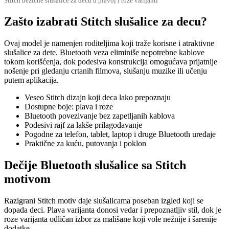
Stitch bežične slušalice za decu u plavoj i roze varijanti
Zašto izabrati Stitch slušalice za decu?
Ovaj model je namenjen roditeljima koji traže korisne i atraktivne
slušalice za dete. Bluetooth veza eliminiše nepotrebne kablove
tokom korišćenja, dok podesiva konstrukcija omogućava prijatnije
nošenje pri gledanju crtanih filmova, slušanju muzike ili učenju
putem aplikacija.
Veseo Stitch dizajn koji deca lako prepoznaju
Dostupne boje: plava i roze
Bluetooth povezivanje bez zapetljanih kablova
Podesivi rajf za lakše prilagođavanje
Pogodne za telefon, tablet, laptop i druge Bluetooth uređaje
Praktične za kuću, putovanja i poklon
Dečije Bluetooth slušalice sa Stitch
motivom
Razigrani Stitch motiv daje slušalicama poseban izgled koji se
dopada deci. Plava varijanta donosi vedar i prepoznatljiv stil, dok je
roze varijanta odličan izbor za mališane koji vole nežnije i šarenije
dodatke.