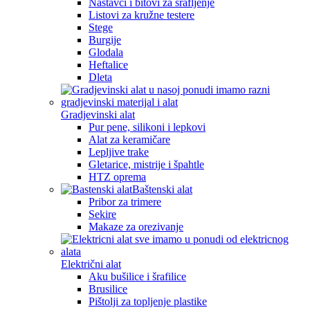
Nastavci i bitovi za šrafljenje
Listovi za kružne testere
Stege
Burgije
Glodala
Heftalice
Dleta
Gradjevinski alat
Pur pene, silikoni i lepkovi
Alat za keramičare
Lepljive trake
Gletarice, mistrije i špahtle
HTZ oprema
Baštenski alat
Pribor za trimere
Sekire
Makaze za orezivanje
Električni alat
Aku bušilice i šrafilice
Brusilice
Pištolji za topljenje plastike