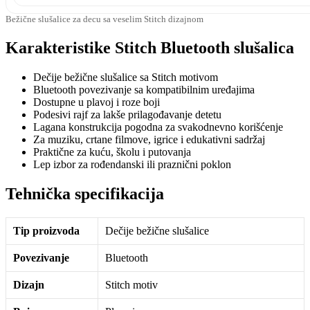
Bežične slušalice za decu sa veselim Stitch dizajnom
Karakteristike Stitch Bluetooth slušalica
Dečije bežične slušalice sa Stitch motivom
Bluetooth povezivanje sa kompatibilnim uređajima
Dostupne u plavoj i roze boji
Podesivi rajf za lakše prilagođavanje detetu
Lagana konstrukcija pogodna za svakodnevno korišćenje
Za muziku, crtane filmove, igrice i edukativni sadržaj
Praktične za kuću, školu i putovanja
Lep izbor za rođendanski ili praznični poklon
Tehnička specifikacija
Tip proizvoda
Dečije bežične slušalice
Povezivanje
Bluetooth
Dizajn
Stitch motiv