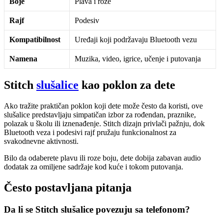
Boje
Plava i roze
Rajf
Podesiv
Kompatibilnost
Uređaji koji podržavaju Bluetooth vezu
Namena
Muzika, video, igrice, učenje i putovanja
Stitch
slušalice
kao poklon za dete
Ako tražite praktičan poklon koji dete može često da koristi, ove
slušalice predstavljaju simpatičan izbor za rođendan, praznike,
polazak u školu ili iznenađenje. Stitch dizajn privlači pažnju, dok
Bluetooth veza i podesivi rajf pružaju funkcionalnost za
svakodnevne aktivnosti.
Bilo da odaberete plavu ili roze boju, dete dobija zabavan audio
dodatak za omiljene sadržaje kod kuće i tokom putovanja.
Često postavljana pitanja
Da li se Stitch slušalice povezuju sa telefonom?