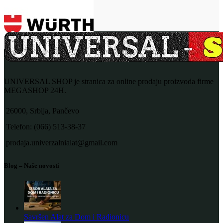
UNIVERSAL SHOP je stranica za online prodaju proizvoda firme
MEGASHOP 24H.
26000, Srbija, Pančevo
Telefon: (066) 513-38-37
prodaja.univerzalnialat@gmail.com
Blog – Naše novosti
Savršen Alat za Dom i Radionicu