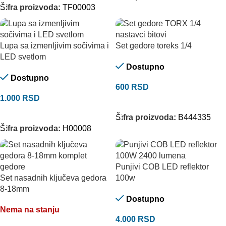
Šifra proizvoda:
TF00003
Lupa sa izmenljivim sočivima i
Set gedore toreks 1/4
LED svetlom
Dostupno
Dostupno
600
RSD
1.000
RSD
DODAJ U KORPU
DODAJ U KORPU
Šifra proizvoda:
B444335
Šifra proizvoda:
H00008
Punjivi COB LED reflektor
Set nasadnih ključeva gedora
100w
8-18mm
Dostupno
Nema na stanju
4.000
RSD